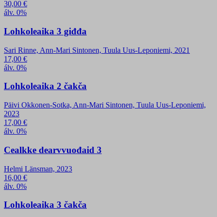
30,00
€
álv. 0%
Lohkoleaika 3 giđđa
Sari Rinne, Ann-Mari Sintonen, Tuula Uus-Leponiemi, 2021
17,00
€
álv. 0%
Lohkoleaika 2 čakča
Päivi Okkonen-Sotka, Ann-Mari Sintonen, Tuula Uus-Leponiemi,
2023
17,00
€
álv. 0%
Cealkke dearvvuođaid 3
Helmi Länsman, 2023
16,00
€
álv. 0%
Lohkoleaika 3 čakča