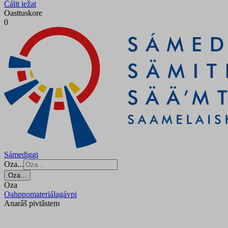
Čálit iežat
Oasttuskore
0
Sámediggi
Oza...
Oza...
Oza
Oahppomateriálagávpi
Anarâš pivtâstem