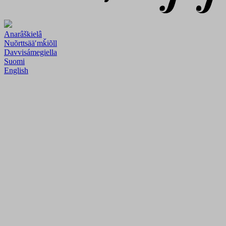
Anarâškielâ
Nuõrttsääʹmǩiõll
Davvisámegiella
Suomi
English