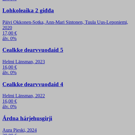
Lohkoleaika 2 giđđa
Päivi Okkonen-Sotka, Ann-Mari Sintonen, Tuula Uus-Leponiemi,
2020
17,00
€
álv. 0%
Cealkke dearvvuođaid 5
Helmi Länsman, 2023
16,00
€
álv. 0%
Cealkke dearvvuođaid 4
Helmi Länsman, 2022
16,00
€
álv. 0%
Árdna hárjehusgirji
Aura Pieski, 2024