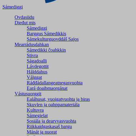
Sámediggi
Ovdasiidu
Dieđut mis
Sámediggi
Barggus Sámedikkis
Sámekulturguovddáš Sajos
Mearrádusdahkan
Sámedikki čoahkkin
Stivra
Ságadoalli
Lávdegottit
Hálddahus
Válggat
Ráđđádallangeatnegas­vuohta
Eará doaibmaorgánat
Vástusuorggit
Ealáhusat, vuoigatvuohta ja biras
Skuvlen ja oahppamateriála
Kultuvra
Sámegielat
Sosiála ja dearvvasvuohta
Riikkaidgaskasaš bargu
Mánát ja nuorat