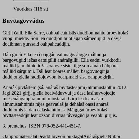
quantity
Vuorkkas (116 st)
Buvttagovvádus
Girjji čálli, Ella Sarre, oahpai eatnistis duddjonmáhtu árbevirolaš
vuogi mielde. Son lea duddjon buotlágan sámedujiid ja dávjá
doaibman gurssaid oahpaheaddjin.
Dán girjái Ella lea čoaggán eallinagis áigge málliid ja
bargovugiid iežas eatnigillii anárašgillii. Ella eadni vurkkodii
málliid ja mihtuid iežas oaivve siste, iige son atnán báhpára
málliid sárgumii. Dál leat boares mállet, bargovuogit ja
duddjongiella ráddjojuvvon bearpmaid sisa oahppogirjin.
Anarâš pivtâstem (sá. anáraš bivttasteapmi) almmustahttui 2012.
Jagi 2021 girjji giella beaiváduvvui ja dasa lasihuvvojedje
miesenáhgahpira unnit minstarat. Girji lea leamašan
almmustahttimis rájes geavatlaš ja dehálaš oassi anáraš
duddjomis ja dan ealáskahttimis. Máŋggat árbevirolaš
bivttasteaddjit leat ožžon divrras rávvagiid ja veahki girjjis.
3. prentehus. ISBN 978-952-441-451-7.
Oahppomateriálat
Deaddiluvvon buktagat
Anárašgiella
Nubbi