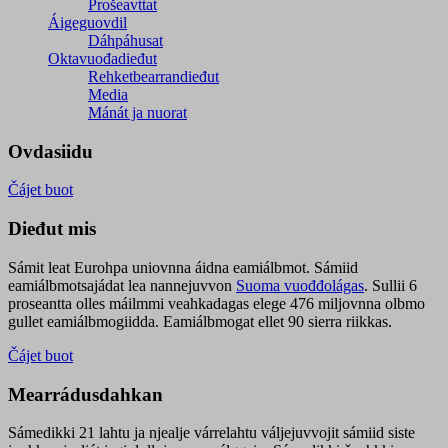
Prošeavttat
Áigeguovdil
Dáhpáhusat
Oktavuođadieđut
Rehketbearrandieđut
Media
Mánát ja nuorat
Ovdasiidu
Čájet buot
Dieđut mis
Sámit leat Eurohpa uniovnna áidna eamiálbmot. Sámiid
eamiálbmotsajádat lea nannejuvvon
Suoma vuođđolágas
. Sullii 6
proseantta olles máilmmi veahkadagas elege 476 miljovnna olbmo
gullet eamiálbmogiidda. Eamiálbmogat ellet 90 sierra riikkas.
Čájet buot
Mearrádusdahkan
Sámedikki 21 lahtu ja njealje várrelahtu váljejuvvojit sámiid siste