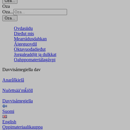
Oza...
Oza
Oza...
Oza...
Ovdasiidu
Dieđut mis
Mearrádusdahkan
Áigeguovdil
Oktavuođadieđut
Jorgaleaddjit ja dulkkat
Oahppomateriálagávpi
Davvisámegiella
dav
Anarâškielâ
Nuõrttsääʹmǩiõll
Davvisámegiella
Suomi
English
Oppimateriaalikauppa