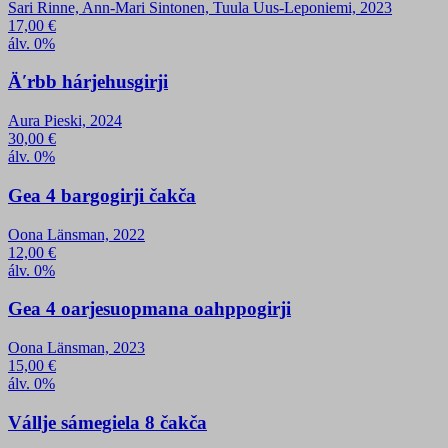
Sari Rinne, Ann-Mari Sintonen, Tuula Uus-Leponiemi, 2023
17,00
€
álv. 0%
Äʹrbb hárjehusgirji
Aura Pieski, 2024
30,00
€
álv. 0%
Gea 4 bargogirji čakča
Oona Länsman, 2022
12,00
€
álv. 0%
Gea 4 oarjesuopmana oahppogirji
Oona Länsman, 2023
15,00
€
álv. 0%
Vállje sámegiela 8 čakča