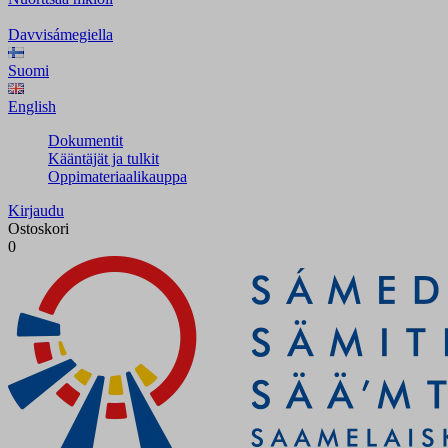
Davvisámegiella
Suomi
English
Dokumentit
Kääntäjät ja tulkit
Oppimateriaalikauppa
Kirjaudu
Ostoskori
0