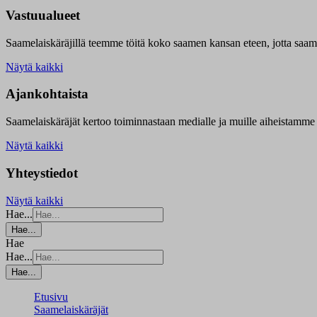
Vastuualueet
Saamelaiskäräjillä t
eemme töitä koko saamen kansan eteen, jotta saamen 
Näytä kaikki
Ajankohtaista
Saamelaiskäräjät kertoo toiminnastaan medialle ja muille aiheistamme 
Näytä kaikki
Yhteystiedot
Näytä kaikki
Hae...
Hae...
Hae
Hae...
Hae...
Etusivu
Saamelaiskäräjät