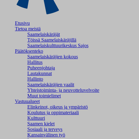
Etusivu
Tietoa meistä
Saamelaiskäräjät
Töissä Saamelaiskäräjillä
Saamelaiskulttuuri­keskus Sajos
Päätöksenteko
Saamelaiskäräjien kokous
Hallitus
Puheenjohtaja
Lautakunnat
Hallinto
Saamelaiskäräjien vaalit
Yhteistoiminta- ja neuvotteluvelvoite
Muut toimielimet
Vastuualueet
Elinkeinot, oikeus ja ympäristö
Koulutus ja oppimateriaali
Kulttuuri
Saamen kielet
Sosiaali ja terveys
Kansainvälinen työ