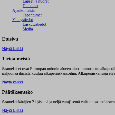
Lapset ja nuoret
Hankkeet
Ajankohtaista
Tapahtumat
Yhteystiedot
Laskutustiedot
Media
Etusivu
Näytä kaikki
Tietoa meistä
Saamelaiset ovat Euroopan unionin alueen ainoa tunnustettu alkuperä
miljoonaa ihmistä kuuluu alkuperäiskansoihin. Alkuperäiskansoja elää 9
Näytä kaikki
Päätöksenteko
Saamelaiskäräjien 21 jäsentä ja neljä varajäsentä valitaan saamelaiste
Näytä kaikki