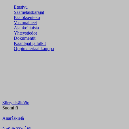
Etusivu
Saamelaiskäräjät
Päätöksenteko
Vastuualueet
Ajankohtaista
Yhteystiedot
Dokumentit
Kääntäjät ja tulkit
Oppimateriaalikauppa
Siirry sisältöön
Suomi
fi
Anarâškielâ
Nuõrttsääʹmǩiõll