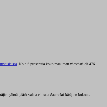
ustuslaissa
.
Noin 6 prosenttia koko maailman väestöstä eli 476
äräjien ylintä päätösvaltaa edustaa Saamelaiskäräjien kokous.