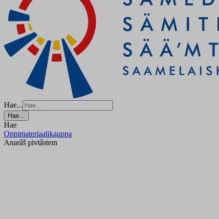
Hae...
Hae...
Hae
Oppimateriaalikauppa
Anarâš pivtâstem