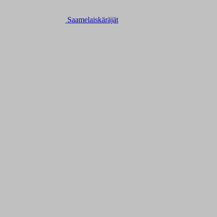
Saamelaiskäräjät