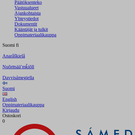
Päätöksenteko
Vastuualueet
Ajankohtaista
Yhteystiedot
Dokumentit
Kääntäjät ja tulkit
Oppimateriaalikauppa
Suomi
fi
Anarâškielâ
Nuõrttsääʹmǩiõll
Davvisámegiella
Suomi
English
Oppimateriaalikauppa
Kirjaudu
Ostoskori
0