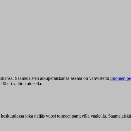
iskansa. Saamelaisten alkuperäiskansa-asema on vahvistettu
Suomen per
0 eri valtion alueella.
n keskuudessa joka neljäs vuosi toimeenpantavilla vaaleilla. Saamelaisk