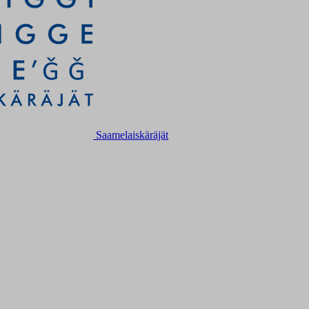
Saamelaiskäräjät