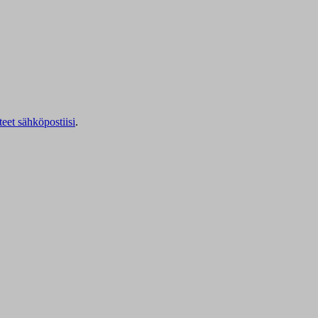
teet sähköpostiisi
.