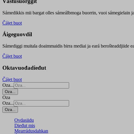
Vástusuorggit
Sámedikkis mii bargat olles sámeálbmoga buorrin, vuoi sámegielain ja 
Čájet buot
Áigeguovdil
Sámediggi muitala doaimmaidis birra mediai ja eará berošteaddjiide ea
Čájet buot
Oktavuođadieđut
Čájet buot
Oza...
Oza...
Oza
Oza...
Oza...
Ovdasiidu
Dieđut mis
Mearrádusdahkan