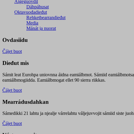
Áigeguovdil
Dáhpáhusat
Oktavuođadieđut
Rehketbearrandieđut
Media
Mánát ja nuorat
Ovdasiidu
Čájet buot
Dieđut mis
Sámit leat Eurohpa uniovnna áidna eamiálbmot. Sámiid eamiálbmotsa
eamiálbmogiidda. Eamiálbmogat ellet 90 sierra riikkas.
Čájet buot
Mearrádusdahkan
Sámedikki 21 lahtu ja njealje várrelahtu váljejuvvojit sámiid siste j
Čájet buot