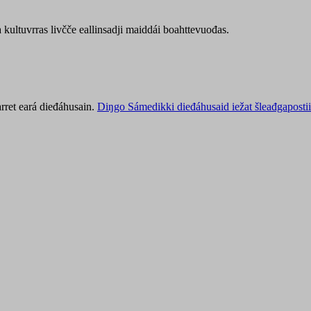
kultuvrras livčče eallinsadji maiddái boahttevuođas.
rret eará dieđáhusain.
Diŋgo Sámedikki dieđáhusaid iežat šleađgapostii