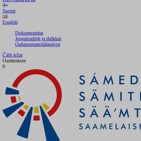
Suomi
English
Dokumeanttat
Jorgaleaddjit ja dulkkat
Oahppomateriálagávpi
Čálit iežat
Oasttuskore
0