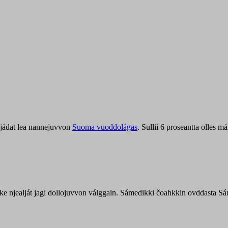
jádat lea nannejuvvon
Suoma vuođđolágas
. Sullii 6 proseantta olles
uohke njealját jagi dollojuvvon válggain. Sámedikki čoahkkin ovddasta 