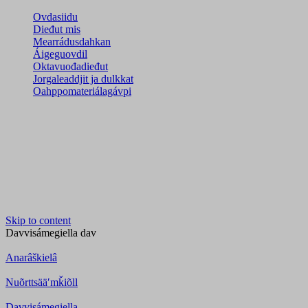
Ovdasiidu
Dieđut mis
Mearrádusdahkan
Áigeguovdil
Oktavuođadieđut
Jorgaleaddjit ja dulkkat
Oahppomateriálagávpi
Skip to content
Davvisámegiella
dav
Anarâškielâ
Nuõrttsääʹmǩiõll
Davvisámegiella