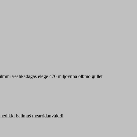
 máilmmi veahkadagas elege 476 miljovnna olbmo gullet
Sámedikki bajimuš mearridanválddi.