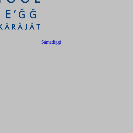
Sámediggi