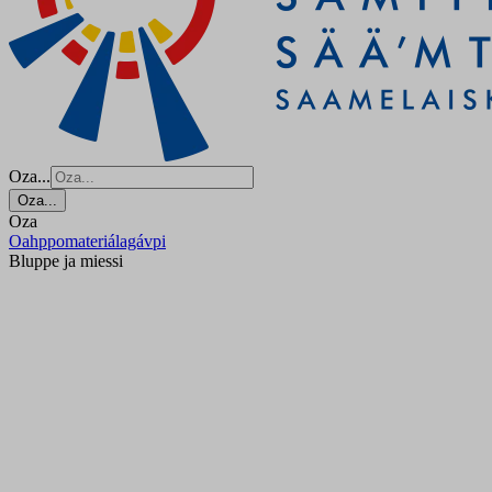
Oza...
Oza...
Oza
Oahppomateriálagávpi
Bluppe ja miessi