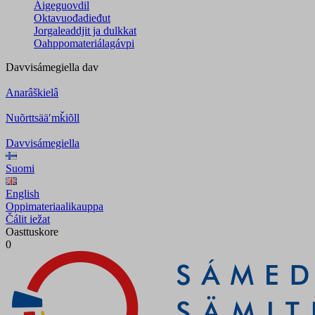
Áigeguovdil
Oktavuođadieđut
Jorgaleaddjit ja dulkkat
Oahppomateriálagávpi
Davvisámegiella
dav
Anarâškielâ
Nuõrttsääʹmǩiõll
Davvisámegiella
Suomi
English
Oppimateriaalikauppa
Čálit iežat
Oasttuskore
0