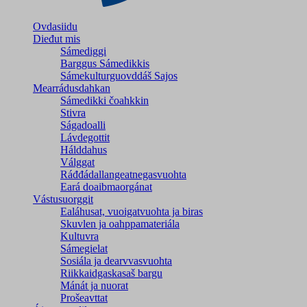
Ovdasiidu
Dieđut mis
Sámediggi
Barggus Sámedikkis
Sámekulturguovddáš Sajos
Mearrádusdahkan
Sámedikki čoahkkin
Stivra
Ságadoalli
Lávdegottit
Hálddahus
Válggat
Ráđđádallangeatnegas­vuohta
Eará doaibmaorgánat
Vástusuorggit
Ealáhusat, vuoigatvuohta ja biras
Skuvlen ja oahppamateriála
Kultuvra
Sámegielat
Sosiála ja dearvvasvuohta
Riikkaidgaskasaš bargu
Mánát ja nuorat
Prošeavttat