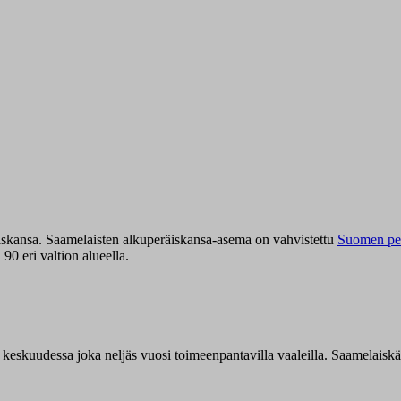
iskansa. Saamelaisten alkuperäiskansa-asema on vahvistettu
Suomen per
0 eri valtion alueella.
n keskuudessa joka neljäs vuosi toimeenpantavilla vaaleilla. Saamelaisk