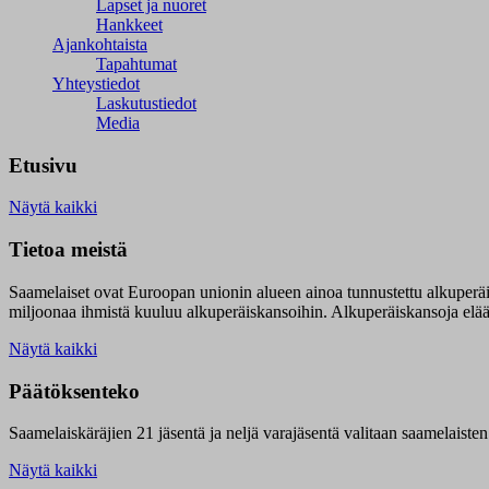
Lapset ja nuoret
Hankkeet
Ajankohtaista
Tapahtumat
Yhteystiedot
Laskutustiedot
Media
Etusivu
Näytä kaikki
Tietoa meistä
Saamelaiset ovat Euroopan unionin alueen ainoa tunnustettu alkuperä
miljoonaa ihmistä kuuluu alkuperäiskansoihin. Alkuperäiskansoja elää 9
Näytä kaikki
Päätöksenteko
Saamelaiskäräjien 21 jäsentä ja neljä varajäsentä valitaan saamelaiste
Näytä kaikki