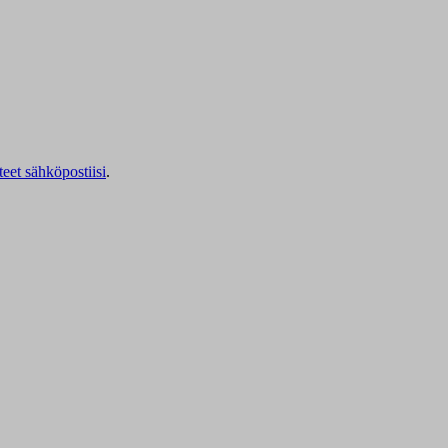
teet sähköpostiisi
.