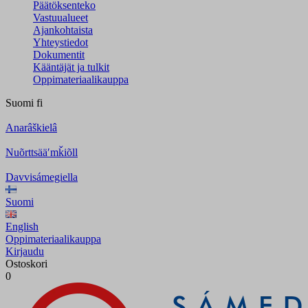
Päätöksenteko
Vastuualueet
Ajankohtaista
Yhteystiedot
Dokumentit
Kääntäjät ja tulkit
Oppimateriaalikauppa
Suomi
fi
Anarâškielâ
Nuõrttsääʹmǩiõll
Davvisámegiella
Suomi
English
Oppimateriaalikauppa
Kirjaudu
Ostoskori
0