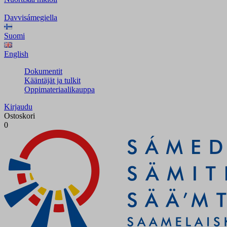
Davvisámegiella
Suomi
English
Dokumentit
Kääntäjät ja tulkit
Oppimateriaalikauppa
Kirjaudu
Ostoskori
0