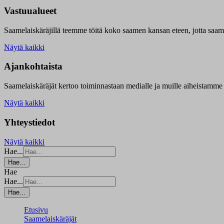
Vastuualueet
Saamelaiskäräjillä t
eemme töitä koko saamen kansan eteen, jotta saamen 
Näytä kaikki
Ajankohtaista
Saamelaiskäräjät kertoo toiminnastaan medialle ja muille aiheistamme 
Näytä kaikki
Yhteystiedot
Näytä kaikki
Hae...
Hae...
Hae
Hae...
Hae...
Etusivu
Saamelaiskäräjät