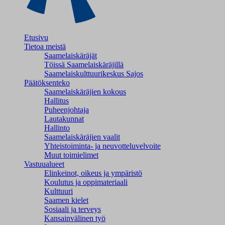
Etusivu
Tietoa meistä
Saamelaiskäräjät
Töissä Saamelaiskäräjillä
Saamelaiskulttuuri­keskus Sajos
Päätöksenteko
Saamelaiskäräjien kokous
Hallitus
Puheenjohtaja
Lautakunnat
Hallinto
Saamelaiskäräjien vaalit
Yhteistoiminta- ja neuvotteluvelvoite
Muut toimielimet
Vastuualueet
Elinkeinot, oikeus ja ympäristö
Koulutus ja oppimateriaali
Kulttuuri
Saamen kielet
Sosiaali ja terveys
Kansainvälinen työ