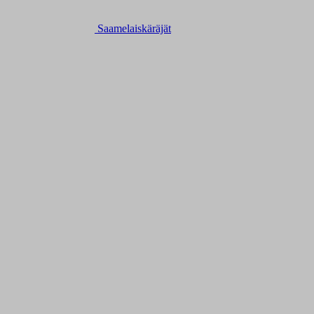
Saamelaiskäräjät