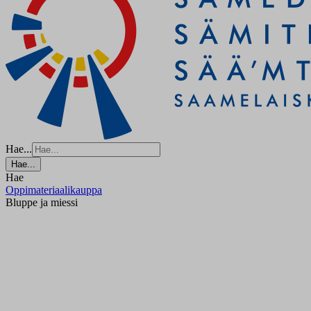
Hae...
Hae...
Hae
Oppimateriaalikauppa
Bluppe ja miessi