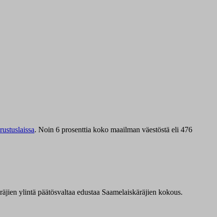
ustuslaissa
.
Noin 6 prosenttia koko maailman väestöstä eli 476
äräjien ylintä päätösvaltaa edustaa Saamelaiskäräjien kokous.