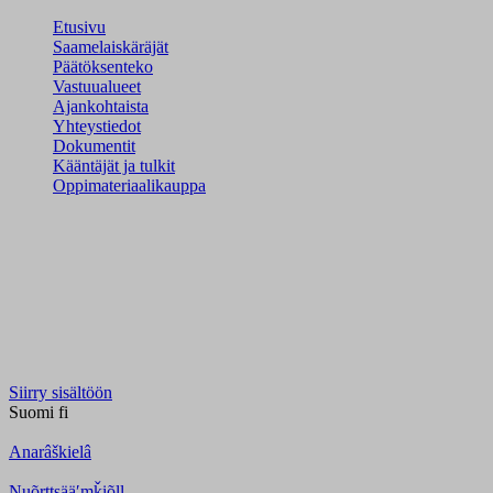
Etusivu
Saamelaiskäräjät
Päätöksenteko
Vastuualueet
Ajankohtaista
Yhteystiedot
Dokumentit
Kääntäjät ja tulkit
Oppimateriaalikauppa
Siirry sisältöön
Suomi
fi
Anarâškielâ
Nuõrttsääʹmǩiõll