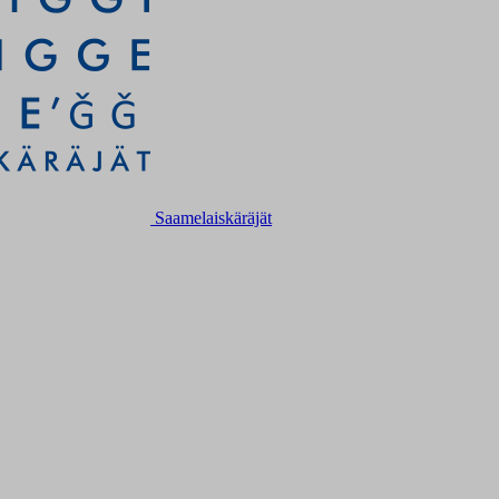
Saamelaiskäräjät