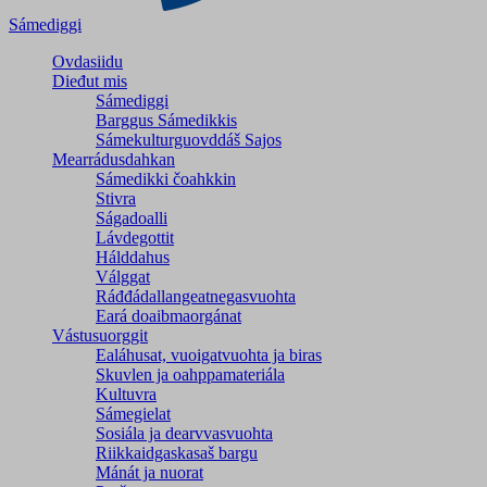
Sámediggi
Ovdasiidu
Dieđut mis
Sámediggi
Barggus Sámedikkis
Sámekulturguovddáš Sajos
Mearrádusdahkan
Sámedikki čoahkkin
Stivra
Ságadoalli
Lávdegottit
Hálddahus
Válggat
Ráđđádallangeatnegas­vuohta
Eará doaibmaorgánat
Vástusuorggit
Ealáhusat, vuoigatvuohta ja biras
Skuvlen ja oahppamateriála
Kultuvra
Sámegielat
Sosiála ja dearvvasvuohta
Riikkaidgaskasaš bargu
Mánát ja nuorat