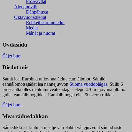
Prošeavttat
Áigeguovdil
Dáhpáhusat
Oktavuođadieđut
Rehketbearrandieđut
Media
Mánát ja nuorat
Ovdasiidu
Čájet buot
Dieđut mis
Sámit leat Eurohpa uniovnna áidna eamiálbmot. Sámiid
eamiálbmotsajádat lea nannejuvvon
Suoma vuođđolágas
. Sullii 6
proseantta olles máilmmi veahkadagas elege 476 miljovnna olbmo
gullet eamiálbmogiidda. Eamiálbmogat ellet 90 sierra riikkas.
Čájet buot
Mearrádusdahkan
Sámedikki 21 lahtu ja njealje várrelahtu váljejuvvojit sámiid siste