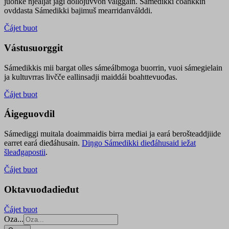
juohke njealját jagi dollojuvvon válggain. Sámedikki čoahkkin
ovddasta Sámedikki bajimuš mearridanválddi.
Čájet buot
Vástusuorggit
Sámedikkis mii bargat olles sámeálbmoga buorrin, vuoi sámegielain
ja kultuvrras livčče eallinsadji maiddái boahttevuođas.
Čájet buot
Áigeguovdil
Sámediggi muitala doaimmaidis birra mediai ja eará berošteaddjiide
earret eará dieđáhusain.
Diŋgo Sámedikki dieđáhusaid iežat
šleađgapostii
.
Čájet buot
Oktavuođadieđut
Čájet buot
Oza...