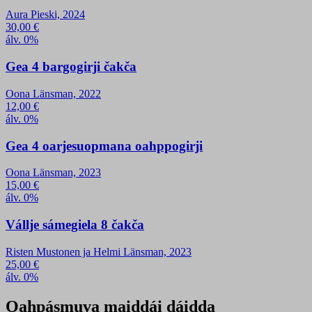
Aura Pieski, 2024
30,00
€
álv. 0%
Gea 4 bargogirji čakča
Oona Länsman, 2022
12,00
€
álv. 0%
Gea 4 oarjesuopmana oahppogirji
Oona Länsman, 2023
15,00
€
álv. 0%
Vállje sámegiela 8 čakča
Risten Mustonen ja Helmi Länsman, 2023
25,00
€
álv. 0%
Oahpásmuva maiddái dáidda