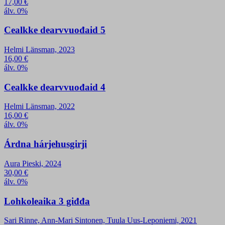
17,00
€
álv. 0%
Cealkke dearvvuođaid 5
Helmi Länsman, 2023
16,00
€
álv. 0%
Cealkke dearvvuođaid 4
Helmi Länsman, 2022
16,00
€
álv. 0%
Árdna hárjehusgirji
Aura Pieski, 2024
30,00
€
álv. 0%
Lohkoleaika 3 giđđa
Sari Rinne, Ann-Mari Sintonen, Tuula Uus-Leponiemi, 2021