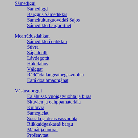
Sámediggi
Sámediggi
Barggus Sámedikkis
Sámekulturguovddáš Sajos
Sámedikki bargoortnet
Mearrádusdahkan
Sámedikki čoahkkin
Stivra
Ságadoalli
Lávdegottit
Hálddahus
Válggat
Ráđđádallangeatnegas­vuohta
Eará doaibmaorgánat
Vástusuorggit
Ealáhusat, vuoigatvuohta ja biras
Skuvlen ja oahppamateriála
Kultuvra
Sámegielat
Sosiála ja dearvvasvuohta
Riikkaidgaskasaš bargu
Mánát ja nuorat
Prošeavttat