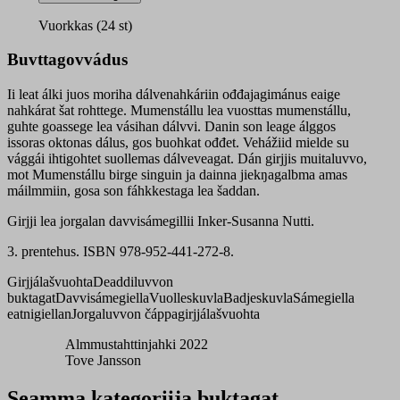
Vuorkkas (24 st)
Buvttagovvádus
Ii leat álki juos moriha dálvenahkáriin ođđajagimánus eaige
nahkárat šat rohttege. Mumenstállu lea vuosttas mumenstállu,
guhte goassege lea vásihan dálvvi. Danin son leage álggos
issoras oktonas dálus, gos buohkat ođđet. Vehážiid mielde su
vággái ihtigohtet suollemas dálveveagat. Dán girjjis muitaluvvo,
mot Mumenstállu birge singuin ja dainna jiekŋagalbma amas
máilmmiin, gosa son fáhkkestaga lea šaddan.
Girjji lea jorgalan davvisámegillii Inker-Susanna Nutti.
3. prentehus. ISBN 978-952-441-272-8.
Girjjálašvuohta
Deaddiluvvon
buktagat
Davvisámegiella
Vuolleskuvla
Badjeskuvla
Sámegiella
eatnigiellan
Jorgaluvvon čáppagirjjálašvuohta
Almmustahttinjahki 2022
Tove Jansson
Seamma kategoriija buktagat