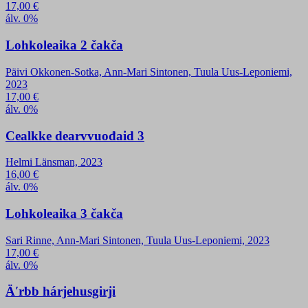
17,00
€
álv. 0%
Lohkoleaika 2 čakča
Päivi Okkonen-Sotka, Ann-Mari Sintonen, Tuula Uus-Leponiemi,
2023
17,00
€
álv. 0%
Cealkke dearvvuođaid 3
Helmi Länsman, 2023
16,00
€
álv. 0%
Lohkoleaika 3 čakča
Sari Rinne, Ann-Mari Sintonen, Tuula Uus-Leponiemi, 2023
17,00
€
álv. 0%
Äʹrbb hárjehusgirji