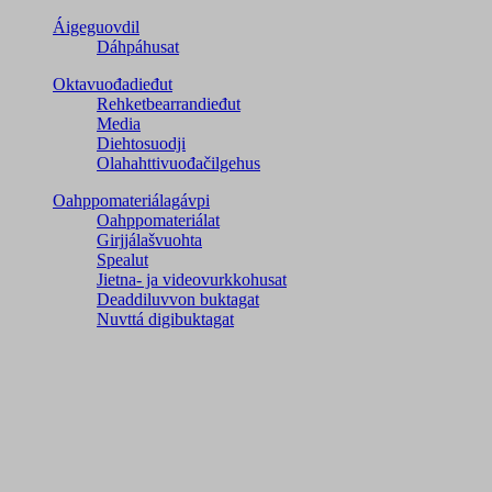
Áigeguovdil
Dáhpáhusat
Oktavuođadieđut
Rehketbearrandieđut
Media
Diehtosuodji
Olahahttivuođačilgehus
Oahppomateriálagávpi
Oahppomateriálat
Girjjálašvuohta
Spealut
Jietna- ja videovurkkohusat
Deaddiluvvon buktagat
Nuvttá digibuktagat