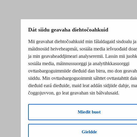
Dát siidu geavaha diehtočoahkuid
Mii geavahat diehtočoahkuid min fálaldagaid sisdoalu ja
máidnosiid heiveheapmái, sosiála media iešvuođaid doar
ja min geavaheaddjimeari analyseremii. Lassin mii juohk
sosiála media, máinnussuorggi ja analytihkkasuorggi
ovttasbargoguimmiide dieđuid dan birra, mo don geavah
siiddu. Min ovttasbargoguoimmit sáhttet ovttastahttit dai
dieđuid eará dieđuide, maid leat addán sidjiide dahje, mat
čoggojuvvon, go leat geavahan sin bálvalusaid.
Mieđit buot
Gieldde