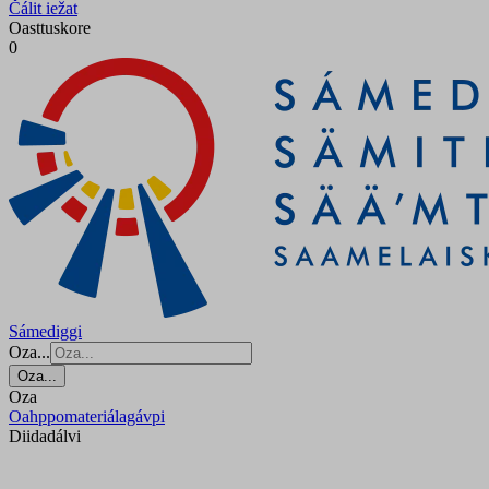
Čálit iežat
Oasttuskore
0
Sámediggi
Oza...
Oza...
Oza
Oahppomateriálagávpi
Diidadálvi