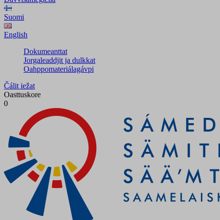
Suomi
English
Dokumeanttat
Jorgaleaddjit ja dulkkat
Oahppomateriálagávpi
Čálit iežat
Oasttuskore
0