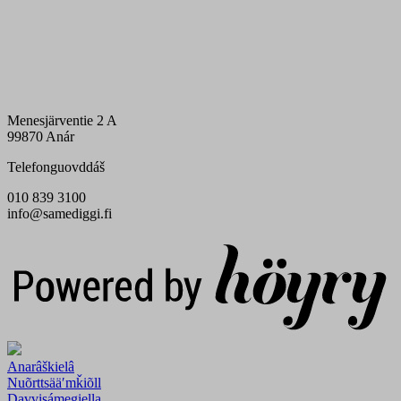
Menesjärventie 2 A
99870 Anár
Telefonguovddáš
010 839 3100
info@samediggi.fi
Digi- ja mainostoimisto Höyry Rovaniemi ja Oulu
Anarâškielâ
Nuõrttsääʹmǩiõll
Davvisámegiella