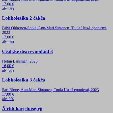
17,00
€
álv. 0%
Lohkoleaika 2 čakča
Päivi Okkonen-Sotka, Ann-Mari Sintonen, Tuula Uus-Leponiemi,
2023
17,00
€
álv. 0%
Cealkke dearvvuođaid 3
Helmi Länsman, 2023
16,00
€
álv. 0%
Lohkoleaika 3 čakča
Sari Rinne, Ann-Mari Sintonen, Tuula Uus-Leponiemi, 2023
17,00
€
álv. 0%
Äʹrbb hárjehusgirji