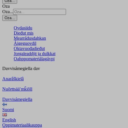
Oza...
Oza
Oza...
Oza...
Ovdasiidu
Dieđut mis
Mearrádusdahkan
Áigeguovdil
Oktavuođadieđut
Jorgaleaddjit ja dulkkat
Oahppomateriálagávpi
Davvisámegiella
dav
Anarâškielâ
Nuõrttsääʹmǩiõll
Davvisámegiella
Suomi
English
Oppimateriaalikauppa