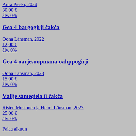
Aura Pieski, 2024
30,00
€
álv. 0%
Gea 4 bargogirji čakča
Oona Länsman, 2022
12,00
€
álv. 0%
Gea 4 oarjesuopmana oahppogirji
Oona Länsman, 2023
15,00
€
álv. 0%
Vállje sámegiela 8 čakča
Risten Mustonen ja Helmi Länsman, 2023
25,00
€
álv. 0%
Palaa alkuun