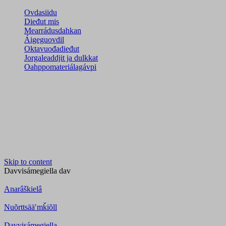
Ovdasiidu
Dieđut mis
Mearrádusdahkan
Áigeguovdil
Oktavuođadieđut
Jorgaleaddjit ja dulkkat
Oahppomateriálagávpi
Skip to content
Davvisámegiella
dav
Anarâškielâ
Nuõrttsääʹmǩiõll
Davvisámegiella