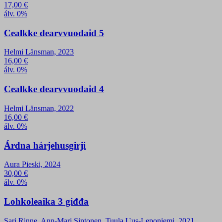
17,00
€
álv. 0%
Cealkke dearvvuođaid 5
Helmi Länsman, 2023
16,00
€
álv. 0%
Cealkke dearvvuođaid 4
Helmi Länsman, 2022
16,00
€
álv. 0%
Árdna hárjehusgirji
Aura Pieski, 2024
30,00
€
álv. 0%
Lohkoleaika 3 giđđa
Sari Rinne, Ann-Mari Sintonen, Tuula Uus-Leponiemi, 2021