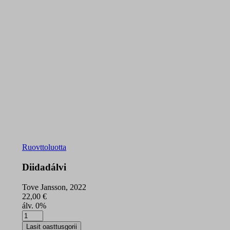
Ruovttoluotta
Diidadálvi
Tove Jansson, 2022
22,00
€
álv. 0%
Diidadálvi
quantity
Lasit oasttusgorii