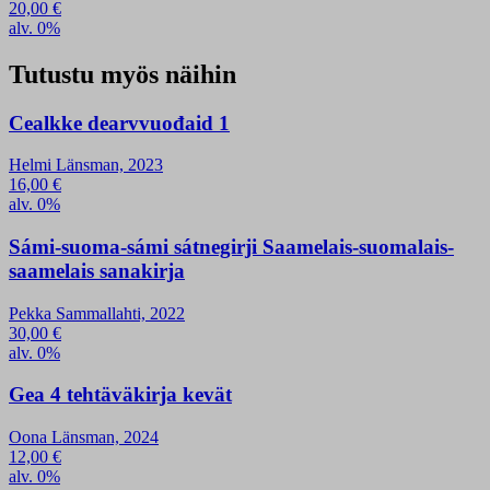
20,00
€
alv. 0%
Tutustu myös näihin
Cealkke dearvvuođaid 1
Helmi Länsman, 2023
16,00
€
alv. 0%
Sámi-suoma-sámi sátnegirji Saamelais-suomalais-
saamelais sanakirja
Pekka Sammallahti, 2022
30,00
€
alv. 0%
Gea 4 tehtäväkirja kevät
Oona Länsman, 2024
12,00
€
alv. 0%