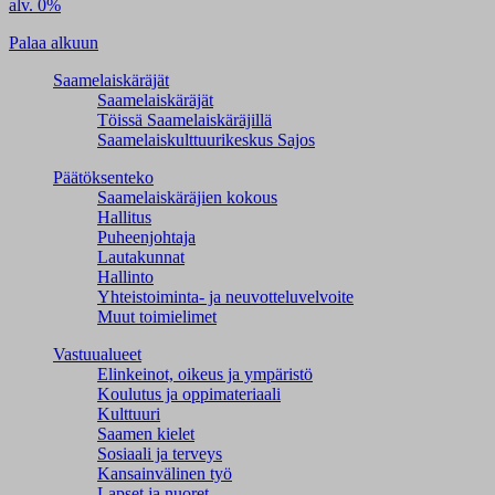
alv. 0%
Palaa alkuun
Saamelaiskäräjät
Saamelaiskäräjät
Töissä Saamelaiskäräjillä
Saamelaiskulttuuri­keskus Sajos
Päätöksenteko
Saamelaiskäräjien kokous
Hallitus
Puheenjohtaja
Lautakunnat
Hallinto
Yhteistoiminta- ja neuvotteluvelvoite
Muut toimielimet
Vastuualueet
Elinkeinot, oikeus ja ympäristö
Koulutus ja oppimateriaali
Kulttuuri
Saamen kielet
Sosiaali ja terveys
Kansainvälinen työ
Lapset ja nuoret