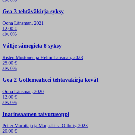
Gea 3 tehtäväkirja syksy
Oona Länsman, 2021
12,00
€
alv. 0%
Vállje sámegiela 8 syksy
Risten Mustonen ja Helmi Länsman, 2023
25,00
€
alv. 0%
Gea 2 Gollemeahcci tehtäväkirja kevät
Oona Länsman, 2020
12,00
€
alv. 0%
Inarinsaamen taivutusoppi
Petter Morottaja ja Marja-Liisa Olthuis, 2023
20,00
€