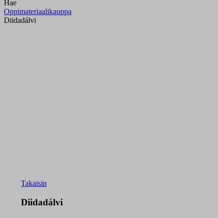
Hae
Oppimateriaalikauppa
Diidadálvi
Takaisin
Diidadálvi