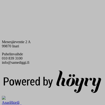
Menesjärventie 2 A
99870 Inari
Puhelinvaihde
010 839 3100
info@samediggi.fi
Digi- ja mainostoimisto Höyry Rovaniemi ja Oulu
Anarâškielâ