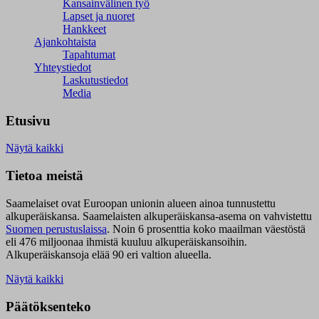
Kansainvälinen työ
Lapset ja nuoret
Hankkeet
Ajankohtaista
Tapahtumat
Yhteystiedot
Laskutustiedot
Media
Etusivu
Näytä kaikki
Tietoa meistä
Saamelaiset ovat Euroopan unionin alueen ainoa tunnustettu
alkuperäiskansa. Saamelaisten alkuperäiskansa-asema on vahvistettu
Suomen perustuslaissa
.
Noin 6 prosenttia koko maailman väestöstä
eli 476 miljoonaa ihmistä kuuluu alkuperäiskansoihin.
Alkuperäiskansoja elää 90 eri valtion alueella.
Näytä kaikki
Päätöksenteko