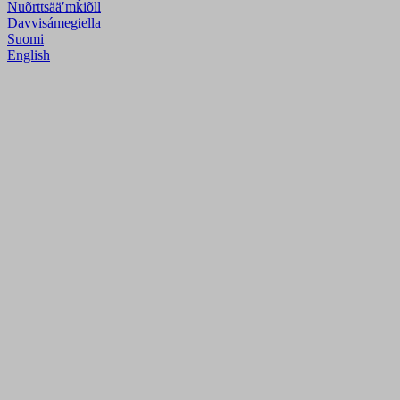
Nuõrttsääʹmǩiõll
Davvisámegiella
Suomi
English