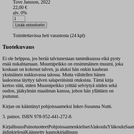
Tove Jansson, 2022
22,00
€
alv. 0%
Diidadálvi
määrä
Lisää ostoskoriin
Toimitettavissa heti varastosta (24 kpl)
Tuotekuvaus
Ei ole helppoa, jos herää talviunestaan tammikuussa eikä pysty
enää nukahtamaan. Muumipeikko on ensimmäinen muumi, joka
koskaan on kokenut talven, ja aluksi hän onkin kauhean
yksinäinen nukkuvassa talossa. Mutta vähitellen hänen
laaksonsa täyttyy talven salaperäisistä otuksista. Tämä kirja
kertoo siitä, miten Muumipeikko yrittää selviytyä niiden sekä
oudon, jääkylmän maailman kanssa, johon hän yllättäen on
joutunut.
Kirjan on kääntänyt pohjoissaameksi Inker-Susanna Nutti.
3. painos. ISBN 978-952-441-272-8.
Kirjallisuus
Painotuotteet
Pohjoissaamenkieliset
Alakoulu
Yläkoulu
Saa
äidinkielenä
Käännetty kaunokirjallisuus