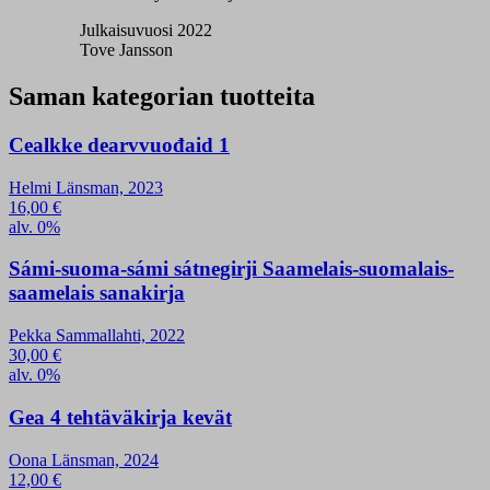
Julkaisuvuosi 2022
Tove Jansson
Saman kategorian tuotteita
Cealkke dearvvuođaid 1
Helmi Länsman, 2023
16,00
€
alv. 0%
Sámi-suoma-sámi sátnegirji Saamelais-suomalais-
saamelais sanakirja
Pekka Sammallahti, 2022
30,00
€
alv. 0%
Gea 4 tehtäväkirja kevät
Oona Länsman, 2024
12,00
€