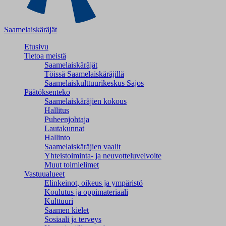
Saamelaiskäräjät
Etusivu
Tietoa meistä
Saamelaiskäräjät
Töissä Saamelaiskäräjillä
Saamelaiskulttuuri­keskus Sajos
Päätöksenteko
Saamelaiskäräjien kokous
Hallitus
Puheenjohtaja
Lautakunnat
Hallinto
Saamelaiskäräjien vaalit
Yhteistoiminta- ja neuvotteluvelvoite
Muut toimielimet
Vastuualueet
Elinkeinot, oikeus ja ympäristö
Koulutus ja oppimateriaali
Kulttuuri
Saamen kielet
Sosiaali ja terveys