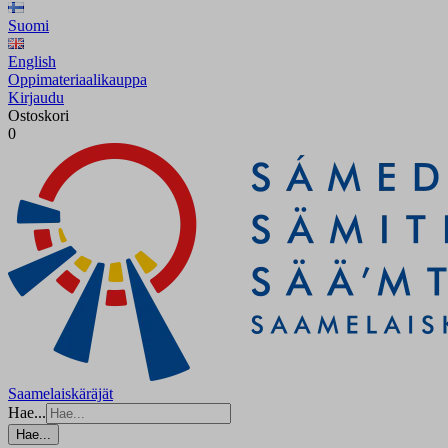
Suomi
English
Oppimateriaalikauppa
Kirjaudu
Ostoskori
0
Saamelaiskäräjät
Hae...
Hae...