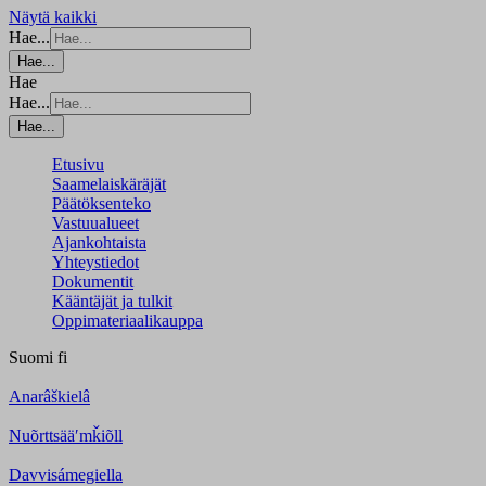
Näytä kaikki
Hae...
Hae...
Hae
Hae...
Hae...
Etusivu
Saamelaiskäräjät
Päätöksenteko
Vastuualueet
Ajankohtaista
Yhteystiedot
Dokumentit
Kääntäjät ja tulkit
Oppimateriaalikauppa
Suomi
fi
Anarâškielâ
Nuõrttsääʹmǩiõll
Davvisámegiella