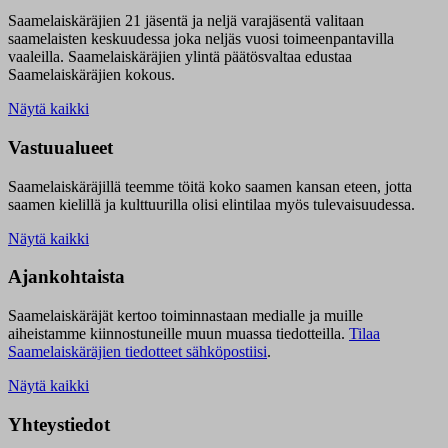
Saamelaiskäräjien 21 jäsentä ja neljä varajäsentä valitaan
saamelaisten keskuudessa joka neljäs vuosi toimeenpantavilla
vaaleilla. Saamelaiskäräjien ylintä päätösvaltaa edustaa
Saamelaiskäräjien kokous.
Näytä kaikki
Vastuualueet
Saamelaiskäräjillä t
eemme töitä koko saamen kansan eteen, jotta
saamen kielillä ja kulttuurilla olisi elintilaa myös tulevaisuudessa.
Näytä kaikki
Ajankohtaista
Saamelaiskäräjät kertoo toiminnastaan medialle ja muille
aiheistamme kiinnostuneille muun muassa tiedotteilla.
Tilaa
Saamelaiskäräjien tiedotteet sähköpostiisi
.
Näytä kaikki
Yhteystiedot