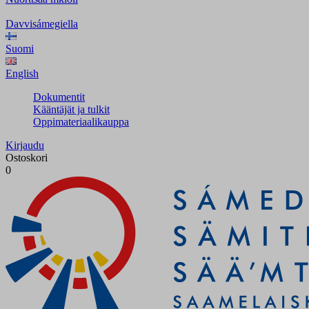
Davvisámegiella
Suomi
English
Dokumentit
Kääntäjät ja tulkit
Oppimateriaalikauppa
Kirjaudu
Ostoskori
0