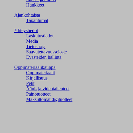
Hankkeet
Ajankohtaista
Tapahtumat
Yhteystiedot
Laskutustiedot
Media
Tietosuoja
Saavutettavuusseloste
Evästeiden hallinta
Oppimateriaalikauppa
Oppimateriaalit
Kirjallisuus
Pelit
Ääni- ja videotallenteet
Painotuotteet
Maksuttomat digituotteet