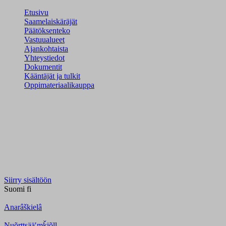
Etusivu
Saamelaiskäräjät
Päätöksenteko
Vastuualueet
Ajankohtaista
Yhteystiedot
Dokumentit
Kääntäjät ja tulkit
Oppimateriaalikauppa
Siirry sisältöön
Suomi
fi
Anarâškielâ
Nuõrttsääʹmǩiõll