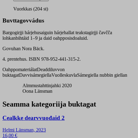
Gollemeahcci
bargogirji
Vuorkkas (204 st)
čakča
quantity
Buvttagovvádus
Bargogirjji hárjehusaiguin hárjehallat teakstagirjji čavčča
lohkanbihtáid 1–9 ja daid oahpposisdoaluid.
Govuhan Nora Bäck.
4. prentehus. ISBN 978-952-441-315-2.
Oahppomateriálat
Deaddiluvvon
buktagat
Davvisámegiella
Vuolleskuvla
Sámegiella nubbin giellan
Almmustahttinjahki 2020
Oona Länsman
Seamma kategoriija buktagat
Cealkke dearvvuođaid 2
Helmi Länsman, 2023
16,00
€