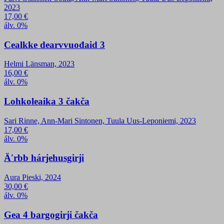
2023
17,00
€
álv. 0%
Cealkke dearvvuođaid 3
Helmi Länsman, 2023
16,00
€
álv. 0%
Lohkoleaika 3 čakča
Sari Rinne, Ann-Mari Sintonen, Tuula Uus-Leponiemi, 2023
17,00
€
álv. 0%
Äʹrbb hárjehusgirji
Aura Pieski, 2024
30,00
€
álv. 0%
Gea 4 bargogirji čakča