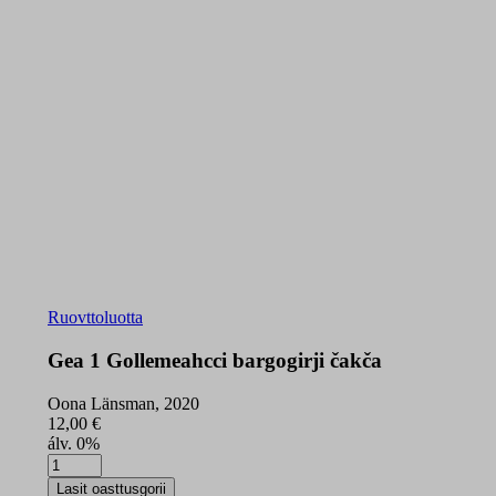
Ruovttoluotta
Gea 1 Gollemeahcci bargogirji čakča
Oona Länsman, 2020
12,00
€
álv. 0%
Gea
1
Lasit oasttusgorii