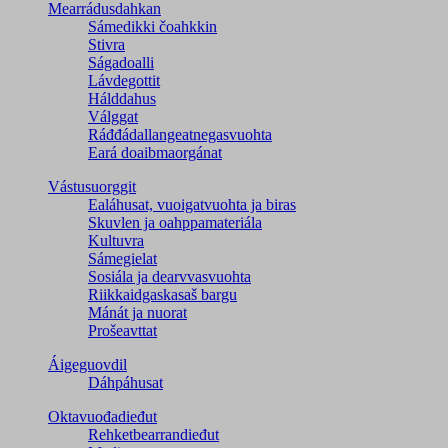
Mearrádusdahkan
Sámedikki čoahkkin
Stivra
Ságadoalli
Lávdegottit
Hálddahus
Válggat
Ráđđádallangeatnegas­vuohta
Eará doaibmaorgánat
Vástusuorggit
Ealáhusat, vuoigatvuohta ja biras
Skuvlen ja oahppamateriála
Kultuvra
Sámegielat
Sosiála ja dearvvasvuohta
Riikkaidgaskasaš bargu
Mánát ja nuorat
Prošeavttat
Áigeguovdil
Dáhpáhusat
Oktavuođadieđut
Rehketbearrandieđut