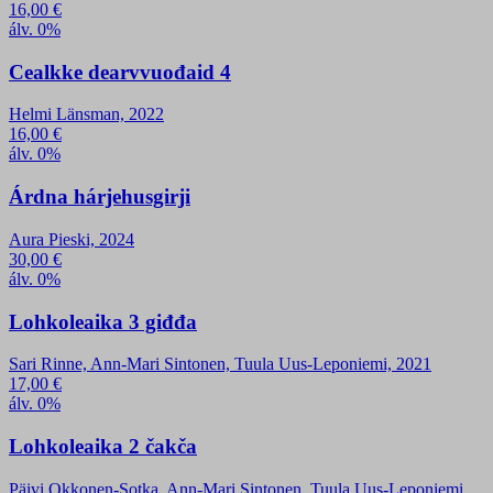
16,00
€
álv. 0%
Cealkke dearvvuođaid 4
Helmi Länsman, 2022
16,00
€
álv. 0%
Árdna hárjehusgirji
Aura Pieski, 2024
30,00
€
álv. 0%
Lohkoleaika 3 giđđa
Sari Rinne, Ann-Mari Sintonen, Tuula Uus-Leponiemi, 2021
17,00
€
álv. 0%
Lohkoleaika 2 čakča
Päivi Okkonen-Sotka, Ann-Mari Sintonen, Tuula Uus-Leponiemi,