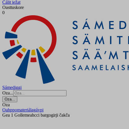
Čálit iežat
Oasttuskore
0
Sámediggi
Oza...
Oza...
Oza
Oahppomateriálagávpi
Gea 1 Gollemeahcci bargogirji čakča