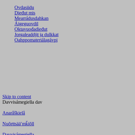
Ovdasiidu
Dieđut mis
Mearrádusdahkan
Áigeguovdil
Oktavuođadieđut
Jorgaleaddjit ja dulkkat
Oahppomateriálagávpi
Skip to content
Davvisámegiella
dav
Anarâškielâ
Nuõrttsääʹmǩiõll
Davvisámegiella