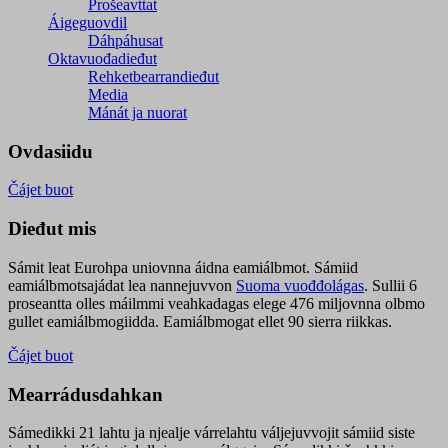
Prošeavttat
Áigeguovdil
Dáhpáhusat
Oktavuođadieđut
Rehketbearrandieđut
Media
Mánát ja nuorat
Ovdasiidu
Čájet buot
Dieđut mis
Sámit leat Eurohpa uniovnna áidna eamiálbmot. Sámiid
eamiálbmotsajádat lea nannejuvvon
Suoma vuođđolágas
. Sullii 6
proseantta olles máilmmi veahkadagas elege 476 miljovnna olbmo
gullet eamiálbmogiidda. Eamiálbmogat ellet 90 sierra riikkas.
Čájet buot
Mearrádusdahkan
Sámedikki 21 lahtu ja njealje várrelahtu váljejuvvojit sámiid siste