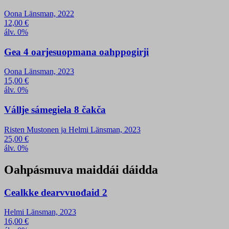
Oona Länsman, 2022
12,00
€
álv. 0%
Gea 4 oarjesuopmana oahppogirji
Oona Länsman, 2023
15,00
€
álv. 0%
Vállje sámegiela 8 čakča
Risten Mustonen ja Helmi Länsman, 2023
25,00
€
álv. 0%
Oahpásmuva maiddái dáidda
Cealkke dearvvuođaid 2
Helmi Länsman, 2023
16,00
€