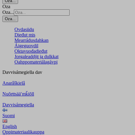
Oza...
Oza
Oza...
Oza...
Ovdasiidu
Dieđut mis
Mearrádusdahkan
Áigeguovdil
Oktavuođadieđut
Jorgaleaddjit ja dulkkat
Oahppomateriálagávpi
Davvisámegiella
dav
Anarâškielâ
Nuõrttsääʹmǩiõll
Davvisámegiella
Suomi
English
Oppimateriaalikauppa