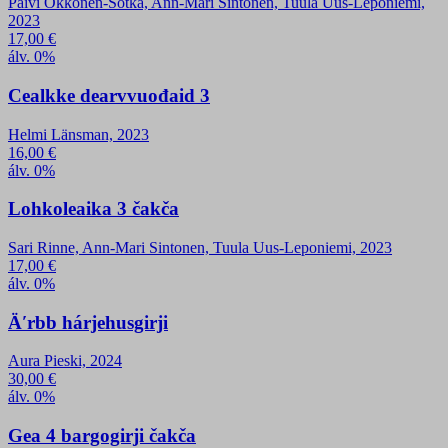
Päivi Okkonen-Sotka, Ann-Mari Sintonen, Tuula Uus-Leponiemi,
2023
17,00
€
álv. 0%
Cealkke dearvvuođaid 3
Helmi Länsman, 2023
16,00
€
álv. 0%
Lohkoleaika 3 čakča
Sari Rinne, Ann-Mari Sintonen, Tuula Uus-Leponiemi, 2023
17,00
€
álv. 0%
Äʹrbb hárjehusgirji
Aura Pieski, 2024
30,00
€
álv. 0%
Gea 4 bargogirji čakča