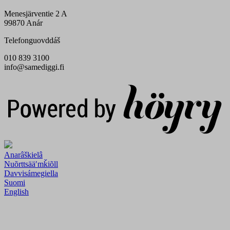
Menesjärventie 2 A
99870 Anár
Telefonguovddáš
010 839 3100
info@samediggi.fi
Digi- ja mainostoimisto Höyry Rovaniemi ja Oulu
Anarâškielâ
Nuõrttsääʹmǩiõll
Davvisámegiella
Suomi
English