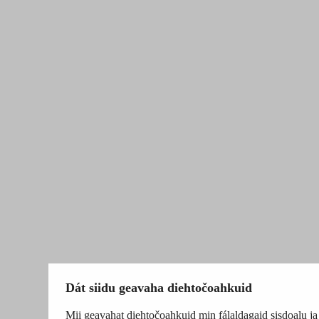
Dát siidu geavaha diehtočoahkuid
Mii geavahat diehtočoahkuid min fálaldagaid sisdoalu ja