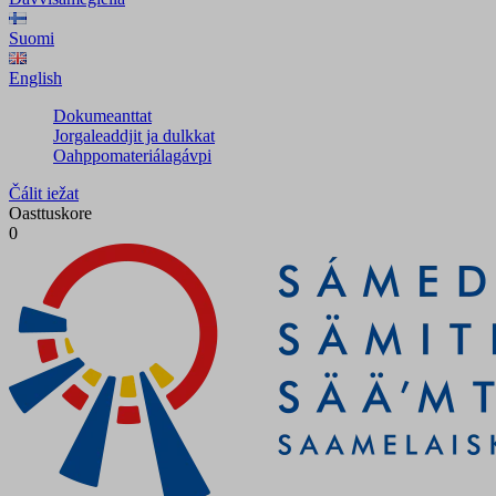
Suomi
English
Dokumeanttat
Jorgaleaddjit ja dulkkat
Oahppomateriálagávpi
Čálit iežat
Oasttuskore
0