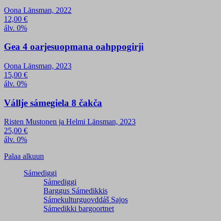
Oona Länsman, 2022
12,00
€
álv. 0%
Gea 4 oarjesuopmana oahppogirji
Oona Länsman, 2023
15,00
€
álv. 0%
Vállje sámegiela 8 čakča
Risten Mustonen ja Helmi Länsman, 2023
25,00
€
álv. 0%
Palaa alkuun
Sámediggi
Sámediggi
Barggus Sámedikkis
Sámekulturguovddáš Sajos
Sámedikki bargoortnet