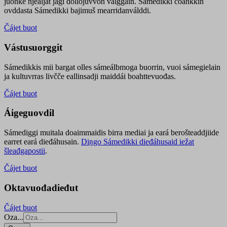
juohke njealját jagi dollojuvvon válggain. Sámedikki čoahkkin
ovddasta Sámedikki bajimuš mearridanválddi.
Čájet buot
Vástusuorggit
Sámedikkis mii bargat olles sámeálbmoga buorrin, vuoi sámegielain
ja kultuvrras livčče eallinsadji maiddái boahttevuođas.
Čájet buot
Áigeguovdil
Sámediggi muitala doaimmaidis birra mediai ja eará berošteaddjiide
earret eará dieđáhusain.
Diŋgo Sámedikki dieđáhusaid iežat
šleađgapostii
.
Čájet buot
Oktavuođadieđut
Čájet buot
Oza...