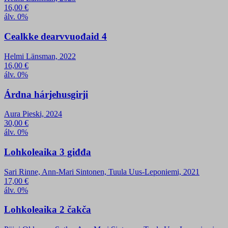
16,00
€
álv. 0%
Cealkke dearvvuođaid 4
Helmi Länsman, 2022
16,00
€
álv. 0%
Árdna hárjehusgirji
Aura Pieski, 2024
30,00
€
álv. 0%
Lohkoleaika 3 giđđa
Sari Rinne, Ann-Mari Sintonen, Tuula Uus-Leponiemi, 2021
17,00
€
álv. 0%
Lohkoleaika 2 čakča