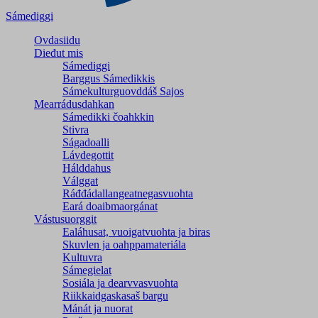
Sámediggi
Ovdasiidu
Dieđut mis
Sámediggi
Barggus Sámedikkis
Sámekulturguovddáš Sajos
Mearrádusdahkan
Sámedikki čoahkkin
Stivra
Ságadoalli
Lávdegottit
Hálddahus
Válggat
Ráđđádallangeatnegas­vuohta
Eará doaibmaorgánat
Vástusuorggit
Ealáhusat, vuoigatvuohta ja biras
Skuvlen ja oahppamateriála
Kultuvra
Sámegielat
Sosiála ja dearvvasvuohta
Riikkaidgaskasaš bargu
Mánát ja nuorat