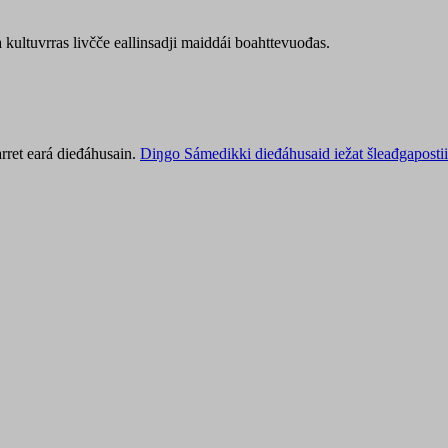
kultuvrras livčče eallinsadji maiddái boahttevuođas.
rret eará dieđáhusain.
Diŋgo Sámedikki dieđáhusaid iežat šleađgapostii