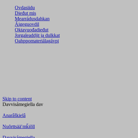
Ovdasiidu
Dieđut mis
Mearrádusdahkan
Áigeguovdil
Oktavuođadieđut
Jorgaleaddjit ja dulkkat
Oahppomateriálagávpi
Skip to content
Davvisámegiella
dav
Anarâškielâ
Nuõrttsääʹmǩiõll
Davvisámegiella