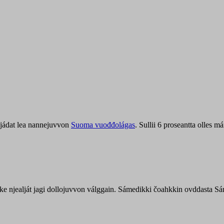
jádat lea nannejuvvon
Suoma vuođđolágas
. Sullii 6 proseantta olles
uohke njealját jagi dollojuvvon válggain. Sámedikki čoahkkin ovddasta 