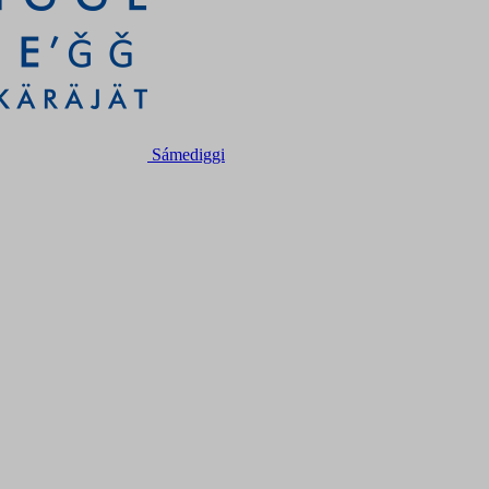
Sámediggi