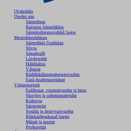
Ovdasiidu
Dieđut mis
Sámediggi
Barggus Sámedikkis
Sámekulturguovddáš Sajos
Mearrádusdahkan
Sámedikki čoahkkin
Stivra
Ságadoalli
Lávdegottit
Hálddahus
Válggat
Ráđđádallangeatnegas­vuohta
Eará doaibmaorgánat
Vástusuorggit
Ealáhusat, vuoigatvuohta ja biras
Skuvlen ja oahppamateriála
Kultuvra
Sámegielat
Sosiála ja dearvvasvuohta
Riikkaidgaskasaš bargu
Mánát ja nuorat
Prošeavttat