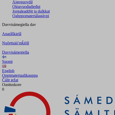
Áigeguovdil
Oktavuođadieđut
Jorgaleaddjit ja dulkkat
Oahppomateriálagávpi
Davvisámegiella
dav
Anarâškielâ
Nuõrttsääʹmǩiõll
Davvisámegiella
Suomi
English
Oppimateriaalikauppa
Čálit iežat
Oasttuskore
0