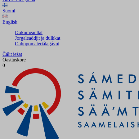
Suomi
English
Dokumeanttat
Jorgaleaddjit ja dulkkat
Oahppomateriálagávpi
Čálit iežat
Oasttuskore
0