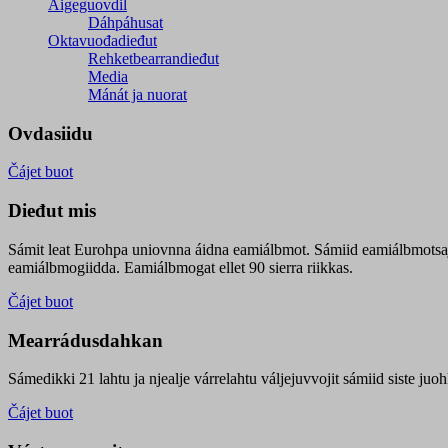
Áigeguovdil
Dáhpáhusat
Oktavuođadieđut
Rehketbearrandieđut
Media
Mánát ja nuorat
Ovdasiidu
Čájet buot
Dieđut mis
Sámit leat Eurohpa uniovnna áidna eamiálbmot. Sámiid eamiálbmotsa
eamiálbmogiidda. Eamiálbmogat ellet 90 sierra riikkas.
Čájet buot
Mearrádusdahkan
Sámedikki 21 lahtu ja njealje várrelahtu váljejuvvojit sámiid siste j
Čájet buot