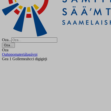
Oza...
Oza...
Oza
Oahppomateriálagávpi
Gea 1 Gollemeahcci digigirji