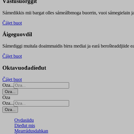
Vástusuorggit
Sámedikkis mii bargat olles sámeálbmoga buorrin, vuoi sámegielain ja 
Čájet buot
Áigeguovdil
Sámediggi muitala doaimmaidis birra mediai ja eará berošteaddjiide ea
Čájet buot
Oktavuođadieđut
Čájet buot
Oza...
Oza...
Oza
Oza...
Oza...
Ovdasiidu
Dieđut mis
Mearrádusdahkan