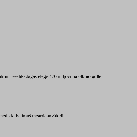
 máilmmi veahkadagas elege 476 miljovnna olbmo gullet
Sámedikki bajimuš mearridanválddi.