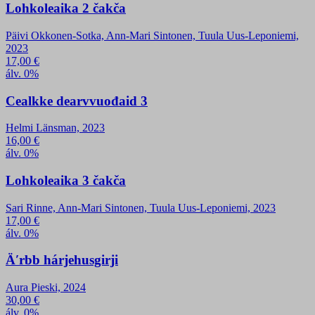
Lohkoleaika 2 čakča
Päivi Okkonen-Sotka, Ann-Mari Sintonen, Tuula Uus-Leponiemi,
2023
17,00
€
álv. 0%
Cealkke dearvvuođaid 3
Helmi Länsman, 2023
16,00
€
álv. 0%
Lohkoleaika 3 čakča
Sari Rinne, Ann-Mari Sintonen, Tuula Uus-Leponiemi, 2023
17,00
€
álv. 0%
Äʹrbb hárjehusgirji
Aura Pieski, 2024
30,00
€
álv. 0%