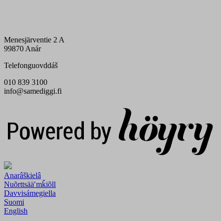
Menesjärventie 2 A
99870 Anár
Telefonguovddáš
010 839 3100
info@samediggi.fi
Digi- ja mainostoimisto Höyry Rovaniemi ja Oulu
Anarâškielâ
Nuõrttsääʹmǩiõll
Davvisámegiella
Suomi
English