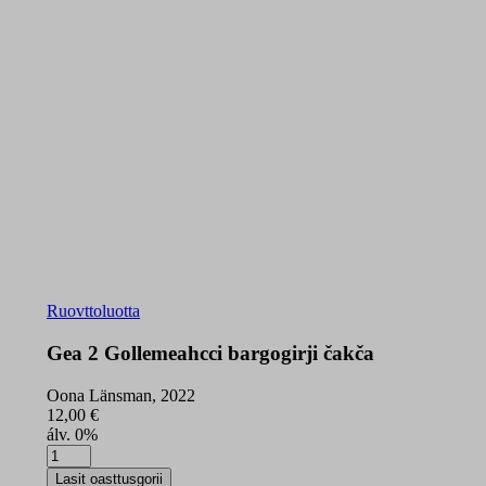
Ruovttoluotta
Gea 2 Gollemeahcci bargogirji čakča
Oona Länsman, 2022
12,00
€
álv. 0%
Gea
2
Lasit oasttusgorii