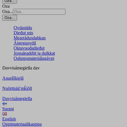
Oza...
Oza
Oza...
Oza...
Ovdasiidu
Dieđut mis
Mearrádusdahkan
Áigeguovdil
Oktavuođadieđut
Jorgaleaddjit ja dulkkat
Oahppomateriálagávpi
Davvisámegiella
dav
Anarâškielâ
Nuõrttsääʹmǩiõll
Davvisámegiella
Suomi
English
Oppimateriaalikauppa