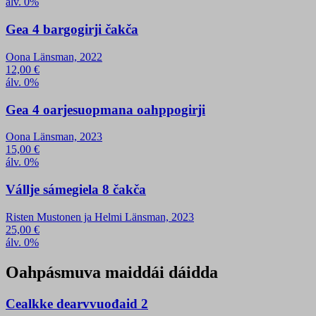
álv. 0%
Gea 4 bargogirji čakča
Oona Länsman, 2022
12,00
€
álv. 0%
Gea 4 oarjesuopmana oahppogirji
Oona Länsman, 2023
15,00
€
álv. 0%
Vállje sámegiela 8 čakča
Risten Mustonen ja Helmi Länsman, 2023
25,00
€
álv. 0%
Oahpásmuva maiddái dáidda
Cealkke dearvvuođaid 2