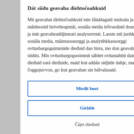
Dát siidu geavaha diehtočoahkuid
Mii geavahat diehtočoahkuid min fálaldagaid sisdoalu ja
máidnosiid heiveheapmái, sosiála media iešvuođaid doar
ja min geavaheaddjimeari analyseremii. Lassin mii juohk
sosiála media, máinnussuorggi ja analytihkkasuorggi
ovttasbargoguimmiide dieđuid dan birra, mo don geavah
siiddu. Min ovttasbargoguoimmit sáhttet ovttastahttit dai
dieđuid eará dieđuide, maid leat addán sidjiide dahje, mat
čoggojuvvon, go leat geavahan sin bálvalusaid.
Mieđit buot
Gieldde
Čájet dieđuid