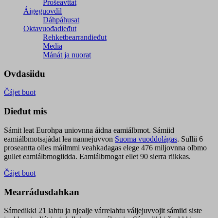
Prošeavttat
Áigeguovdil
Dáhpáhusat
Oktavuođadieđut
Rehketbearrandieđut
Media
Mánát ja nuorat
Ovdasiidu
Čájet buot
Dieđut mis
Sámit leat Eurohpa uniovnna áidna eamiálbmot. Sámiid
eamiálbmotsajádat lea nannejuvvon
Suoma vuođđolágas
. Sullii 6
proseantta olles máilmmi veahkadagas elege 476 miljovnna olbmo
gullet eamiálbmogiidda. Eamiálbmogat ellet 90 sierra riikkas.
Čájet buot
Mearrádusdahkan
Sámedikki 21 lahtu ja njealje várrelahtu váljejuvvojit sámiid siste