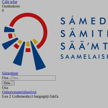
Čálit iežat
Oasttuskore
0
Sámediggi
Oza...
Oza...
Oza
Oahppomateriálagávpi
Gea 2 Gollemeahcci bargogirji čakča