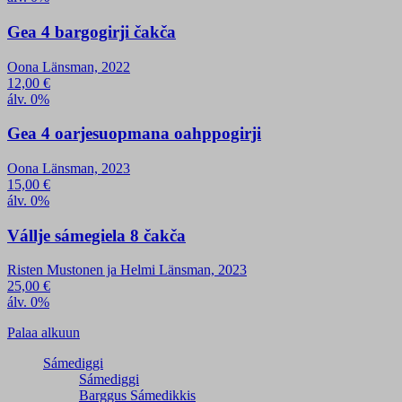
Gea 4 bargogirji čakča
Oona Länsman, 2022
12,00
€
álv. 0%
Gea 4 oarjesuopmana oahppogirji
Oona Länsman, 2023
15,00
€
álv. 0%
Vállje sámegiela 8 čakča
Risten Mustonen ja Helmi Länsman, 2023
25,00
€
álv. 0%
Palaa alkuun
Sámediggi
Sámediggi
Barggus Sámedikkis