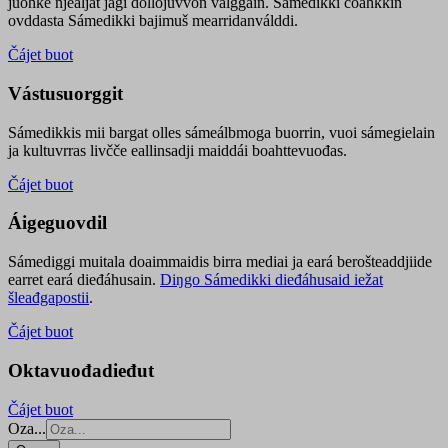
juohke njealját jagi dollojuvvon válggain. Sámedikki čoahkkin
ovddasta Sámedikki bajimuš mearridanválddi.
Čájet buot
Vástusuorggit
Sámedikkis mii bargat olles sámeálbmoga buorrin, vuoi sámegielain
ja kultuvrras livčče eallinsadji maiddái boahttevuođas.
Čájet buot
Áigeguovdil
Sámediggi muitala doaimmaidis birra mediai ja eará berošteaddjiide
earret eará dieđáhusain.
Diŋgo Sámedikki dieđáhusaid iežat
šleađgapostii
.
Čájet buot
Oktavuođadieđut
Čájet buot
Oza...