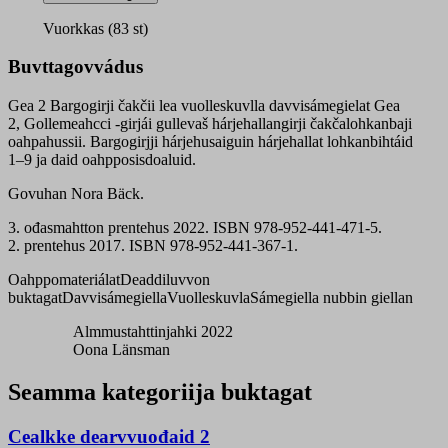
Gollemeahcci
bargogirji
Vuorkkas (83 st)
čakča
quantity
Buvttagovvádus
Gea 2 Bargogirji čakčii lea vuolleskuvlla davvisámegielat Gea
2, Gollemeahcci -girjái gullevaš hárjehallangirji čakčalohkanbaji
oahpahussii. Bargogirjji hárjehusaiguin hárjehallat lohkanbihtáid
1–9 ja daid oahpposisdoaluid.
Govuhan Nora Bäck.
3. ođasmahtton prentehus 2022. ISBN 978-952-441-471-5.
2. prentehus 2017. ISBN 978-952-441-367-1.
Oahppomateriálat
Deaddiluvvon
buktagat
Davvisámegiella
Vuolleskuvla
Sámegiella nubbin giellan
Almmustahttinjahki 2022
Oona Länsman
Seamma kategoriija buktagat
Cealkke dearvvuođaid 2