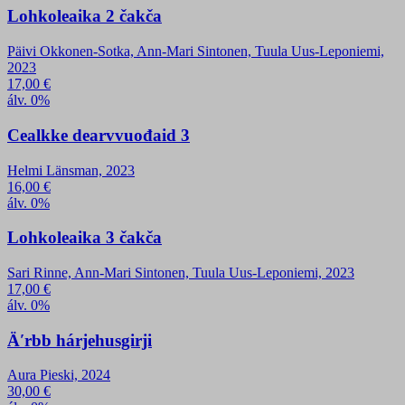
Lohkoleaika 2 čakča
Päivi Okkonen-Sotka, Ann-Mari Sintonen, Tuula Uus-Leponiemi,
2023
17,00
€
álv. 0%
Cealkke dearvvuođaid 3
Helmi Länsman, 2023
16,00
€
álv. 0%
Lohkoleaika 3 čakča
Sari Rinne, Ann-Mari Sintonen, Tuula Uus-Leponiemi, 2023
17,00
€
álv. 0%
Äʹrbb hárjehusgirji
Aura Pieski, 2024
30,00
€