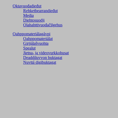
Oktavuođadieđut
Rehketbearrandieđut
Media
Diehtosuodji
Olahahttivuođačilgehus
Oahppomateriálagávpi
Oahppomateriálat
Girjjálašvuohta
Spealut
Jietna- ja videovurkkohusat
Deaddiluvvon buktagat
Nuvttá digibuktagat