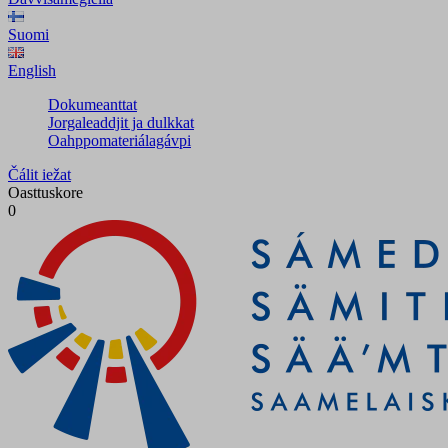
Suomi
English
Dokumeanttat
Jorgaleaddjit ja dulkkat
Oahppomateriálagávpi
Čálit iežat
Oasttuskore
0