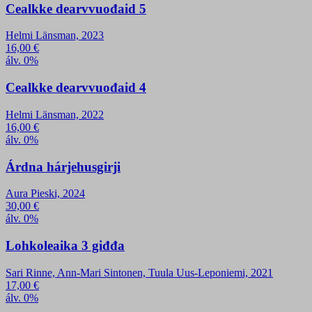
Cealkke dearvvuođaid 5
Helmi Länsman, 2023
16,00
€
álv. 0%
Cealkke dearvvuođaid 4
Helmi Länsman, 2022
16,00
€
álv. 0%
Árdna hárjehusgirji
Aura Pieski, 2024
30,00
€
álv. 0%
Lohkoleaika 3 giđđa
Sari Rinne, Ann-Mari Sintonen, Tuula Uus-Leponiemi, 2021
17,00
€
álv. 0%