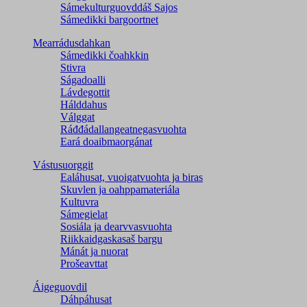
Sámekulturguovddáš Sajos
Sámedikki bargoortnet
Mearrádusdahkan
Sámedikki čoahkkin
Stivra
Ságadoalli
Lávdegottit
Hálddahus
Válggat
Ráđđádallangeatnegas­vuohta
Eará doaibmaorgánat
Vástusuorggit
Ealáhusat, vuoigatvuohta ja biras
Skuvlen ja oahppamateriála
Kultuvra
Sámegielat
Sosiála ja dearvvasvuohta
Riikkaidgaskasaš bargu
Mánát ja nuorat
Prošeavttat
Áigeguovdil
Dáhpáhusat