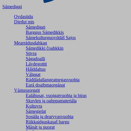
Sámediggi
Ovdasiidu
Dieđut mis
Sámediggi
Barggus Sámedikkis
Sámekulturguovddáš Sajos
Mearrádusdahkan
Sámedikki čoahkkin
Stivra
Ságadoalli
Lávdegottit
Hálddahus
Válggat
Ráđđádallangeatnegas­vuohta
Eará doaibmaorgánat
Vástusuorggit
Ealáhusat, vuoigatvuohta ja biras
Skuvlen ja oahppamateriála
Kultuvra
Sámegielat
Sosiála ja dearvvasvuohta
Riikkaidgaskasaš bargu
Mánát ja nuorat