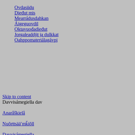
Ovdasiidu
Dieđut mis
Mearrádusdahkan
Áigeguovdil
Oktavuođadieđut
Jorgaleaddjit ja dulkkat
Oahppomateriálagávpi
Skip to content
Davvisámegiella
dav
Anarâškielâ
Nuõrttsääʹmǩiõll
Davvisámegiella