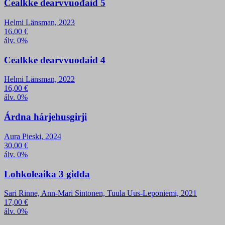
Cealkke dearvvuođaid 5
Helmi Länsman, 2023
16,00
€
álv. 0%
Cealkke dearvvuođaid 4
Helmi Länsman, 2022
16,00
€
álv. 0%
Árdna hárjehusgirji
Aura Pieski, 2024
30,00
€
álv. 0%
Lohkoleaika 3 giđđa
Sari Rinne, Ann-Mari Sintonen, Tuula Uus-Leponiemi, 2021
17,00
€
álv. 0%