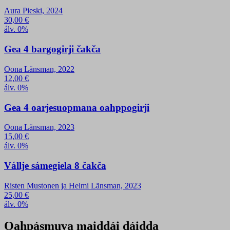
Aura Pieski, 2024
30,00
€
álv. 0%
Gea 4 bargogirji čakča
Oona Länsman, 2022
12,00
€
álv. 0%
Gea 4 oarjesuopmana oahppogirji
Oona Länsman, 2023
15,00
€
álv. 0%
Vállje sámegiela 8 čakča
Risten Mustonen ja Helmi Länsman, 2023
25,00
€
álv. 0%
Oahpásmuva maiddái dáidda