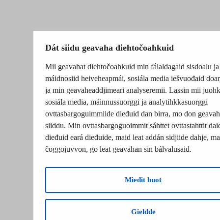
Dát siidu geavaha diehtočoahkuid
Mii geavahat diehtočoahkuid min fálaldagaid sisdoalu ja
máidnosiid heiveheapmái, sosiála media iešvuođaid doar
ja min geavaheaddjimeari analyseremii. Lassin mii juohk
sosiála media, máinnussuorggi ja analytihkkasuorggi
ovttasbargoguimmiide dieđuid dan birra, mo don geavah
siiddu. Min ovttasbargoguoimmit sáhttet ovttastahttit dai
dieđuid eará dieđuide, maid leat addán sidjiide dahje, mat
čoggojuvvon, go leat geavahan sin bálvalusaid.
Mieđit buot
Gieldde