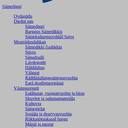
Sámediggi
Ovdasiidu
Dieđut mis
Sámediggi
Barggus Sámedikkis
Sámekulturguovddáš Sajos
Mearrádusdahkan
Sámedikki čoahkkin
Stivra
Ságadoalli
Lávdegottit
Hálddahus
Válggat
Ráđđádallangeatnegas­vuohta
Eará doaibmaorgánat
Vástusuorggit
Ealáhusat, vuoigatvuohta ja biras
Skuvlen ja oahppamateriála
Kultuvra
Sámegielat
Sosiála ja dearvvasvuohta
Riikkaidgaskasaš bargu
Mánát ja nuorat