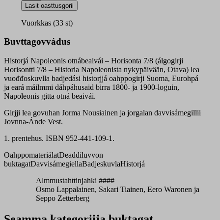
7/8
Lasit oasttusgorii
oahppogirji
quantity
Vuorkkas (33 st)
Buvttagovvádus
Historjá Napoleonis otnábeaivái – Horisonta 7/8 (álgogirji
Horisontti 7/8 – Historia Napoleonista nykypäivään, Otava) lea
vuođđoskuvlla badjedási historjjá oahppogirji Suoma, Eurohpá
ja eará máilmmi dáhpáhusaid birra 1800- ja 1900-loguin,
Napoleonis gitta otná beaivái.
Girjji lea govuhan Jorma Nousiainen ja jorgalan davvisámegillii
Jovnna-Ánde Vest.
1. prentehus. ISBN 952-441-109-1.
Oahppomateriálat
Deaddiluvvon
buktagat
Davvisámegiella
Badjeskuvla
Historjá
Almmustahttinjahki ####
Osmo Lappalainen, Sakari Tiainen, Eero Waronen ja
Seppo Zetterberg
Seamma kategoriija buktagat