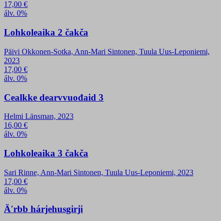
17,00
€
álv. 0%
Lohkoleaika 2 čakča
Päivi Okkonen-Sotka, Ann-Mari Sintonen, Tuula Uus-Leponiemi,
2023
17,00
€
álv. 0%
Cealkke dearvvuođaid 3
Helmi Länsman, 2023
16,00
€
álv. 0%
Lohkoleaika 3 čakča
Sari Rinne, Ann-Mari Sintonen, Tuula Uus-Leponiemi, 2023
17,00
€
álv. 0%
Äʹrbb hárjehusgirji