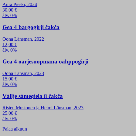
Aura Pieski, 2024
30,00
€
álv. 0%
Gea 4 bargogirji čakča
Oona Länsman, 2022
12,00
€
álv. 0%
Gea 4 oarjesuopmana oahppogirji
Oona Länsman, 2023
15,00
€
álv. 0%
Vállje sámegiela 8 čakča
Risten Mustonen ja Helmi Länsman, 2023
25,00
€
álv. 0%
Palaa alkuun