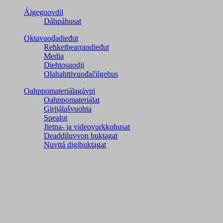
Áigeguovdil
Dáhpáhusat
Oktavuođadieđut
Rehketbearrandieđut
Media
Diehtosuodji
Olahahttivuođačilgehus
Oahppomateriálagávpi
Oahppomateriálat
Girjjálašvuohta
Spealut
Jietna- ja videovurkkohusat
Deaddiluvvon buktagat
Nuvttá digibuktagat