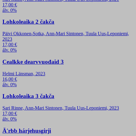
17,00
€
álv. 0%
Lohkoleaika 2 čakča
Päivi Okkonen-Sotka, Ann-Mari Sintonen, Tuula Uus-Leponiemi,
2023
17,00
€
álv. 0%
Cealkke dearvvuođaid 3
Helmi Länsman, 2023
16,00
€
álv. 0%
Lohkoleaika 3 čakča
Sari Rinne, Ann-Mari Sintonen, Tuula Uus-Leponiemi, 2023
17,00
€
álv. 0%
Äʹrbb hárjehusgirji