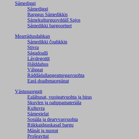
Sámediggi
Sámediggi
Barggus Sámedikkis
Sámekulturguovddáš Sajos
Sámedikki bargoortnet
Mearrádusdahkan
Sámedikki čoahkkin
Stivra
Ságadoalli
Lávdegottit
Hálddahus
Válggat
Ráđđádallangeatnegas­vuohta
Eará doaibmaorgánat
Vástusuorggit
Ealáhusat, vuoigatvuohta ja biras
Skuvlen ja oahppamateriála
Kultuvra
Sámegielat
Sosiála ja dearvvasvuohta
Riikkaidgaskasaš bargu
Mánát ja nuorat
Prošeavttat