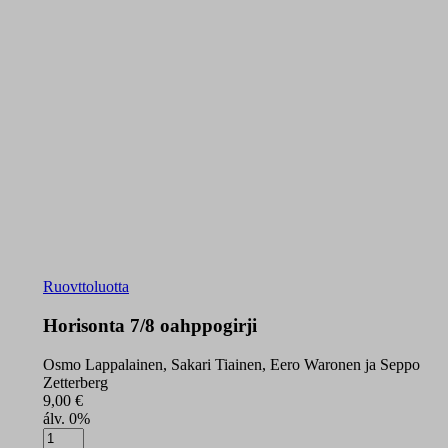
Ruovttoluotta
Horisonta 7/8 oahppogirji
Osmo Lappalainen, Sakari Tiainen, Eero Waronen ja Seppo
Zetterberg
9,00
€
álv. 0%
Horisonta