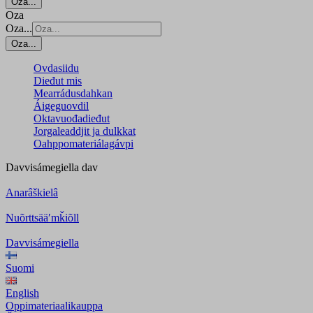
Oza...
Oza
Oza...
Oza...
Ovdasiidu
Dieđut mis
Mearrádusdahkan
Áigeguovdil
Oktavuođadieđut
Jorgaleaddjit ja dulkkat
Oahppomateriálagávpi
Davvisámegiella
dav
Anarâškielâ
Nuõrttsääʹmǩiõll
Davvisámegiella
Suomi
English
Oppimateriaalikauppa