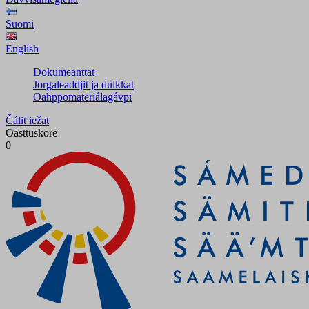
Suomi
English
Dokumeanttat
Jorgaleaddjit ja dulkkat
Oahppomateriálagávpi
Čálit iežat
Oasttuskore
0