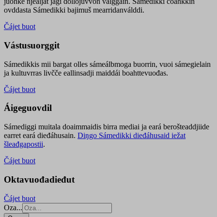
juohke njealját jagi dollojuvvon válggain. Sámedikki čoahkkin
ovddasta Sámedikki bajimuš mearridanválddi.
Čájet buot
Vástusuorggit
Sámedikkis mii bargat olles sámeálbmoga buorrin, vuoi sámegielain
ja kultuvrras livčče eallinsadji maiddái boahttevuođas.
Čájet buot
Áigeguovdil
Sámediggi muitala doaimmaidis birra mediai ja eará berošteaddjiide
earret eará dieđáhusain.
Diŋgo Sámedikki dieđáhusaid iežat
šleađgapostii
.
Čájet buot
Oktavuođadieđut
Čájet buot
Oza...