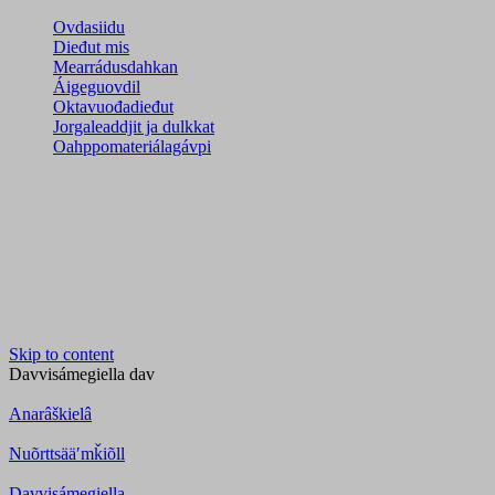
Ovdasiidu
Dieđut mis
Mearrádusdahkan
Áigeguovdil
Oktavuođadieđut
Jorgaleaddjit ja dulkkat
Oahppomateriálagávpi
Skip to content
Davvisámegiella
dav
Anarâškielâ
Nuõrttsääʹmǩiõll
Davvisámegiella