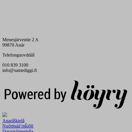
Menesjärventie 2 A
99870 Anár
Telefonguovddáš
010 839 3100
info@samediggi.fi
Digi- ja mainostoimisto Höyry Rovaniemi ja Oulu
Anarâškielâ
Nuõrttsääʹmǩiõll
Davvisámegiella