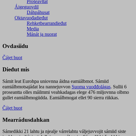
Prošeavttat
Áigeguovdil
Dáhpáhusat
Oktavuođadieđut
Rehketbearrandieđut
Media
Mánát ja nuorat
Ovdasiidu
Čájet buot
Dieđut mis
Sámit leat Eurohpa uniovnna áidna eamiálbmot. Sámiid
eamiálbmotsajádat lea nannejuvvon
Suoma vuođđolágas
. Sullii 6
proseantta olles máilmmi veahkadagas elege 476 miljovnna olbmo
gullet eamiálbmogiidda. Eamiálbmogat ellet 90 sierra riikkas.
Čájet buot
Mearrádusdahkan
Sámedikki 21 lahtu ja njealje várrelahtu váljejuvvojit sámiid siste