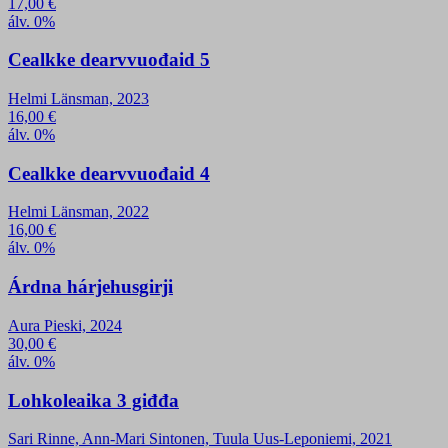
17,00
€
álv. 0%
Cealkke dearvvuođaid 5
Helmi Länsman, 2023
16,00
€
álv. 0%
Cealkke dearvvuođaid 4
Helmi Länsman, 2022
16,00
€
álv. 0%
Árdna hárjehusgirji
Aura Pieski, 2024
30,00
€
álv. 0%
Lohkoleaika 3 giđđa
Sari Rinne, Ann-Mari Sintonen, Tuula Uus-Leponiemi, 2021