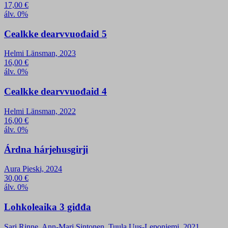
17,00
€
álv. 0%
Cealkke dearvvuođaid 5
Helmi Länsman, 2023
16,00
€
álv. 0%
Cealkke dearvvuođaid 4
Helmi Länsman, 2022
16,00
€
álv. 0%
Árdna hárjehusgirji
Aura Pieski, 2024
30,00
€
álv. 0%
Lohkoleaika 3 giđđa
Sari Rinne, Ann-Mari Sintonen, Tuula Uus-Leponiemi, 2021