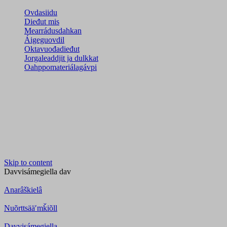
Ovdasiidu
Dieđut mis
Mearrádusdahkan
Áigeguovdil
Oktavuođadieđut
Jorgaleaddjit ja dulkkat
Oahppomateriálagávpi
Skip to content
Davvisámegiella
dav
Anarâškielâ
Nuõrttsääʹmǩiõll
Davvisámegiella