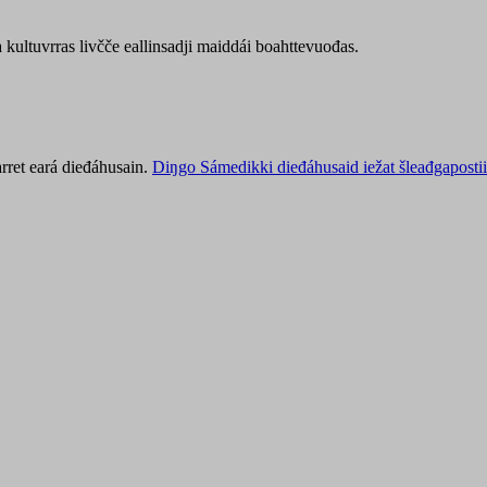
kultuvrras livčče eallinsadji maiddái boahttevuođas.
rret eará dieđáhusain.
Diŋgo Sámedikki dieđáhusaid iežat šleađgapostii