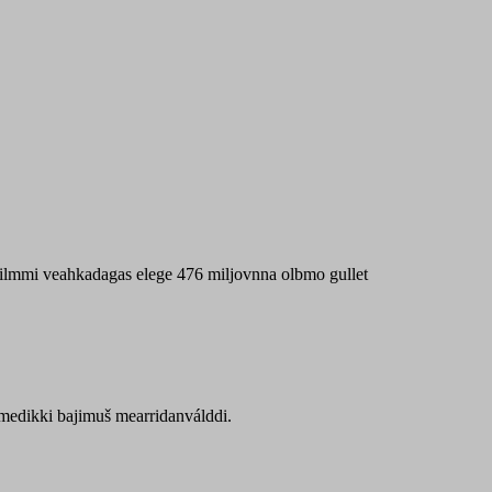
 máilmmi veahkadagas elege 476 miljovnna olbmo gullet
Sámedikki bajimuš mearridanválddi.