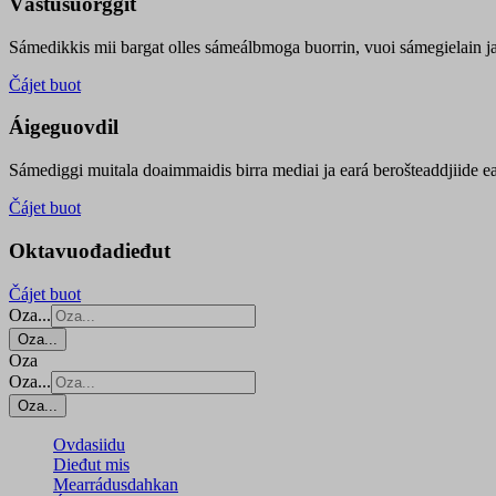
Vástusuorggit
Sámedikkis mii bargat olles sámeálbmoga buorrin, vuoi sámegielain ja 
Čájet buot
Áigeguovdil
Sámediggi muitala doaimmaidis birra mediai ja eará berošteaddjiide ea
Čájet buot
Oktavuođadieđut
Čájet buot
Oza...
Oza...
Oza
Oza...
Oza...
Ovdasiidu
Dieđut mis
Mearrádusdahkan