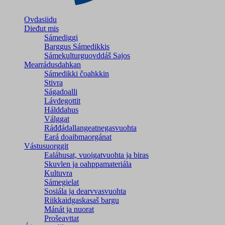
Ovdasiidu
Dieđut mis
Sámediggi
Barggus Sámedikkis
Sámekulturguovddáš Sajos
Mearrádusdahkan
Sámedikki čoahkkin
Stivra
Ságadoalli
Lávdegottit
Hálddahus
Válggat
Ráđđádallangeatnegas­vuohta
Eará doaibmaorgánat
Vástusuorggit
Ealáhusat, vuoigatvuohta ja biras
Skuvlen ja oahppamateriála
Kultuvra
Sámegielat
Sosiála ja dearvvasvuohta
Riikkaidgaskasaš bargu
Mánát ja nuorat
Prošeavttat