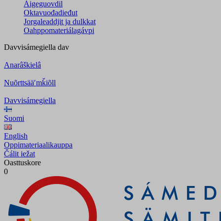
Áigeguovdil
Oktavuođadieđut
Jorgaleaddjit ja dulkkat
Oahppomateriálagávpi
Davvisámegiella
dav
Anarâškielâ
Nuõrttsääʹmǩiõll
Davvisámegiella
Suomi
English
Oppimateriaalikauppa
Čálit iežat
Oasttuskore
0