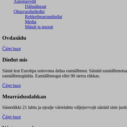
Áigeguovdil
Dáhpáhusat
Oktavuođadieđut
Rehketbearrandieđut
Media
Mánát ja nuorat
Ovdasiidu
Čájet buot
Dieđut mis
Sámit leat Eurohpa uniovnna áidna eamiálbmot. Sámiid eamiálbmotsa
eamiálbmogiidda. Eamiálbmogat ellet 90 sierra riikkas.
Čájet buot
Mearrádusdahkan
Sámedikki 21 lahtu ja njealje várrelahtu váljejuvvojit sámiid siste j
Čájet buot