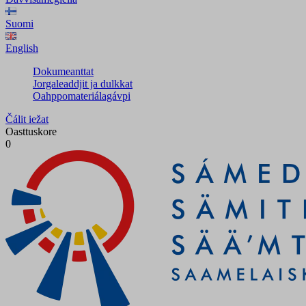
Suomi
English
Dokumeanttat
Jorgaleaddjit ja dulkkat
Oahppomateriálagávpi
Čálit iežat
Oasttuskore
0