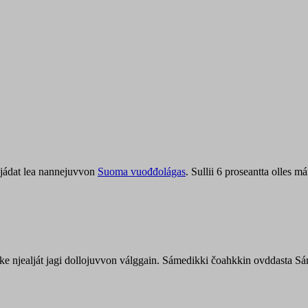
jádat lea nannejuvvon
Suoma vuođđolágas
. Sullii 6 proseantta olles
uohke njealját jagi dollojuvvon válggain. Sámedikki čoahkkin ovddasta 