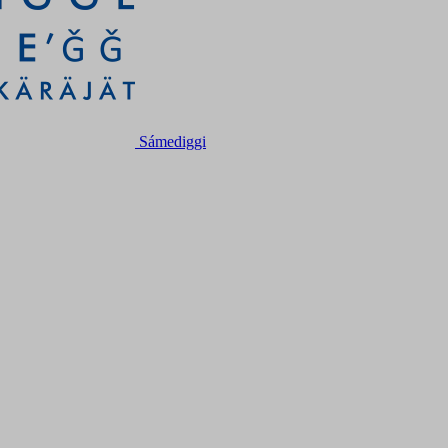
Sámediggi