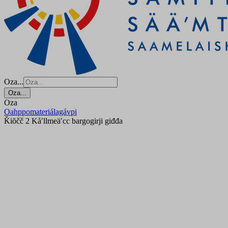
Oza...
Oza...
Oza
Oahppomateriálagávpi
Ǩiõčč 2 Kåʹllmeäʹcc bargogirji giđđa