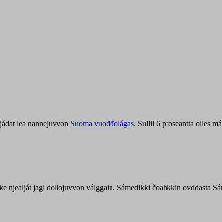
jádat lea nannejuvvon
Suoma vuođđolágas
. Sullii 6 proseantta olles
uohke njealját jagi dollojuvvon válggain. Sámedikki čoahkkin ovddasta 