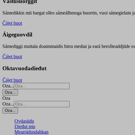
Vástusuorggit
Sámedikkis mii bargat olles sámeálbmoga buorrin, vuoi sámegielain ja 
Čájet buot
Áigeguovdil
Sámediggi muitala doaimmaidis birra mediai ja eará berošteaddjiide ea
Čájet buot
Oktavuođadieđut
Čájet buot
Oza...
Oza...
Oza
Oza...
Oza...
Ovdasiidu
Dieđut mis
Mearrádusdahkan