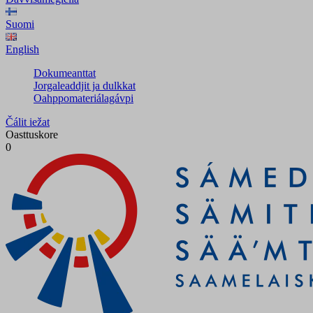
Suomi
English
Dokumeanttat
Jorgaleaddjit ja dulkkat
Oahppomateriálagávpi
Čálit iežat
Oasttuskore
0