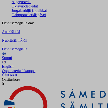
Áigeguovdil
Oktavuođadieđut
Jorgaleaddjit ja dulkkat
Oahppomateriálagávpi
Davvisámegiella
dav
Anarâškielâ
Nuõrttsääʹmǩiõll
Davvisámegiella
Suomi
English
Oppimateriaalikauppa
Čálit iežat
Oasttuskore
0