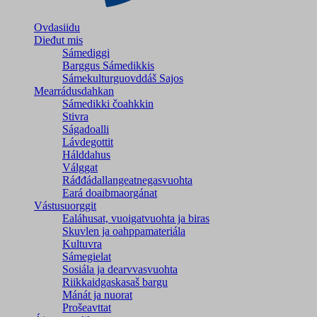
Ovdasiidu
Dieđut mis
Sámediggi
Barggus Sámedikkis
Sámekulturguovddáš Sajos
Mearrádusdahkan
Sámedikki čoahkkin
Stivra
Ságadoalli
Lávdegottit
Hálddahus
Válggat
Ráđđádallangeatnegas­vuohta
Eará doaibmaorgánat
Vástusuorggit
Ealáhusat, vuoigatvuohta ja biras
Skuvlen ja oahppamateriála
Kultuvra
Sámegielat
Sosiála ja dearvvasvuohta
Riikkaidgaskasaš bargu
Mánát ja nuorat
Prošeavttat