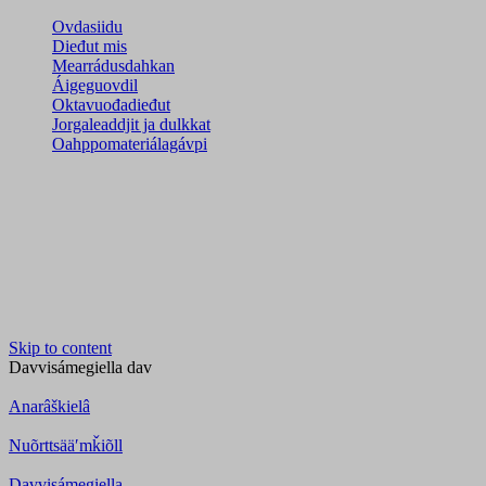
Ovdasiidu
Dieđut mis
Mearrádusdahkan
Áigeguovdil
Oktavuođadieđut
Jorgaleaddjit ja dulkkat
Oahppomateriálagávpi
Skip to content
Davvisámegiella
dav
Anarâškielâ
Nuõrttsääʹmǩiõll
Davvisámegiella