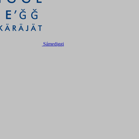
Sámediggi