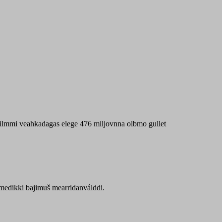
 máilmmi veahkadagas elege 476 miljovnna olbmo gullet
Sámedikki bajimuš mearridanválddi.