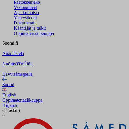
Päätöksenteko
Vastuualueet
Ajankohtaista
Yhteystiedot
Dokumentit
Kääntäjät ja tulkit
Oppimateriaalikauppa
Suomi
fi
Anarâškielâ
Nuõrttsääʹmǩiõll
Davvisámegiella
Suomi
English
Oppimateriaalikauppa
Kirjaudu
Ostoskori
0