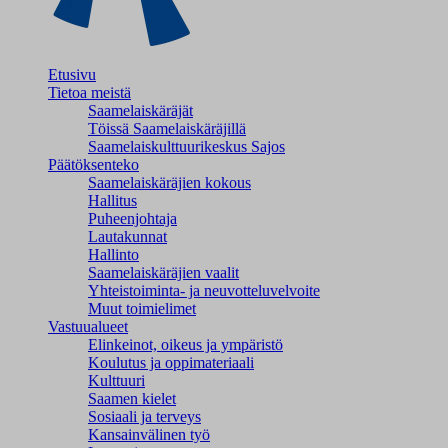
Etusivu
Tietoa meistä
Saamelaiskäräjät
Töissä Saamelaiskäräjillä
Saamelaiskulttuuri­keskus Sajos
Päätöksenteko
Saamelaiskäräjien kokous
Hallitus
Puheenjohtaja
Lautakunnat
Hallinto
Saamelaiskäräjien vaalit
Yhteistoiminta- ja neuvotteluvelvoite
Muut toimielimet
Vastuualueet
Elinkeinot, oikeus ja ympäristö
Koulutus ja oppimateriaali
Kulttuuri
Saamen kielet
Sosiaali ja terveys
Kansainvälinen työ