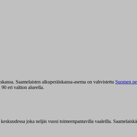
iskansa. Saamelaisten alkuperäiskansa-asema on vahvistettu
Suomen per
0 eri valtion alueella.
n keskuudessa joka neljäs vuosi toimeenpantavilla vaaleilla. Saamelaisk