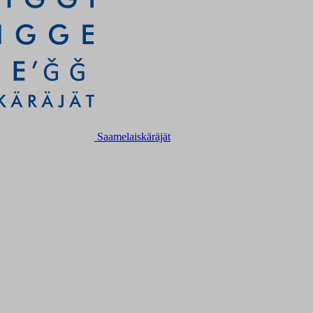
Saamelaiskäräjät