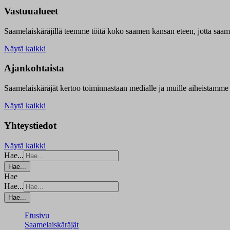
Vastuualueet
Saamelaiskäräjillä t
eemme töitä koko saamen kansan eteen, jotta saamen 
Näytä kaikki
Ajankohtaista
Saamelaiskäräjät kertoo toiminnastaan medialle ja muille aiheistamme 
Näytä kaikki
Yhteystiedot
Näytä kaikki
Hae...
Hae...
Hae
Hae...
Hae...
Etusivu
Saamelaiskäräjät