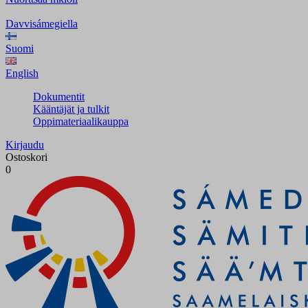
Davvisámegiella
Suomi
English
Dokumentit
Kääntäjät ja tulkit
Oppimateriaalikauppa
Kirjaudu
Ostoskori
0