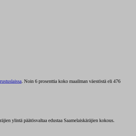
ustuslaissa
.
Noin 6 prosenttia koko maailman väestöstä eli 476
äräjien ylintä päätösvaltaa edustaa Saamelaiskäräjien kokous.