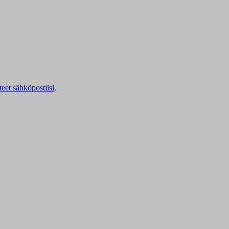
teet sähköpostiisi
.