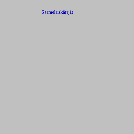
Saamelaiskäräjät