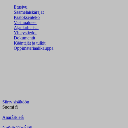
Etusivu
Saamelaiskäräjät
Päätöksenteko
Vastuualueet
Ajankohtaista
Yhteystiedot
Dokumentit
Kääntäjät ja tulkit
Oppimateriaalikauppa
Siirry sisältöön
Suomi
fi
Anarâškielâ
Nuõrttsääʹmǩiõll