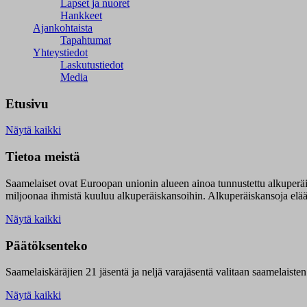
Lapset ja nuoret
Hankkeet
Ajankohtaista
Tapahtumat
Yhteystiedot
Laskutustiedot
Media
Etusivu
Näytä kaikki
Tietoa meistä
Saamelaiset ovat Euroopan unionin alueen ainoa tunnustettu alkuperä
miljoonaa ihmistä kuuluu alkuperäiskansoihin. Alkuperäiskansoja elää 9
Näytä kaikki
Päätöksenteko
Saamelaiskäräjien 21 jäsentä ja neljä varajäsentä valitaan saamelaiste
Näytä kaikki