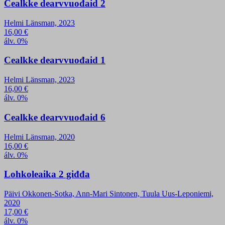
Cealkke dearvvuođaid 2
Helmi Länsman, 2023
16,00
€
álv. 0%
Cealkke dearvvuođaid 1
Helmi Länsman, 2023
16,00
€
álv. 0%
Cealkke dearvvuođaid 6
Helmi Länsman, 2020
16,00
€
álv. 0%
Lohkoleaika 2 giđđa
Päivi Okkonen-Sotka, Ann-Mari Sintonen, Tuula Uus-Leponiemi,
2020
17,00
€
álv. 0%