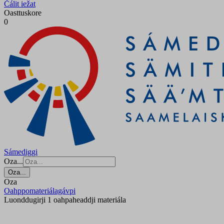
Čálit iežat
Oasttuskore
0
Sámediggi
Oza...
Oza...
Oza
Oahppomateriálagávpi
Luonddugirji 1 oahpaheaddji materiála