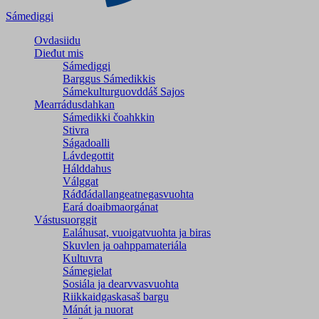
Sámediggi
Ovdasiidu
Dieđut mis
Sámediggi
Barggus Sámedikkis
Sámekulturguovddáš Sajos
Mearrádusdahkan
Sámedikki čoahkkin
Stivra
Ságadoalli
Lávdegottit
Hálddahus
Válggat
Ráđđádallangeatnegas­vuohta
Eará doaibmaorgánat
Vástusuorggit
Ealáhusat, vuoigatvuohta ja biras
Skuvlen ja oahppamateriála
Kultuvra
Sámegielat
Sosiála ja dearvvasvuohta
Riikkaidgaskasaš bargu
Mánát ja nuorat