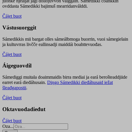
juohke njealját jagi dollojuvvon válggain. Sámedikki čoahkkin
ovddasta Sámedikki bajimuš mearridanválddi.
Čájet buot
Vástusuorggit
Sámedikkis mii bargat olles sámeálbmoga buorrin, vuoi sámegielain
ja kultuvrras livčče eallinsadji maiddái boahttevuođas.
Čájet buot
Áigeguovdil
Sámediggi muitala doaimmaidis birra mediai ja eará berošteaddjiide
earret eará dieđáhusain.
Diŋgo Sámedikki dieđáhusaid iežat
šleađgapostii
.
Čájet buot
Oktavuođadieđut
Čájet buot
Oza...