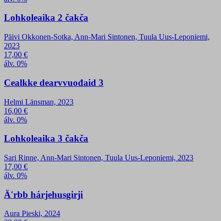
Lohkoleaika 2 čakča
Päivi Okkonen-Sotka, Ann-Mari Sintonen, Tuula Uus-Leponiemi,
2023
17,00
€
álv. 0%
Cealkke dearvvuođaid 3
Helmi Länsman, 2023
16,00
€
álv. 0%
Lohkoleaika 3 čakča
Sari Rinne, Ann-Mari Sintonen, Tuula Uus-Leponiemi, 2023
17,00
€
álv. 0%
Äʹrbb hárjehusgirji
Aura Pieski, 2024