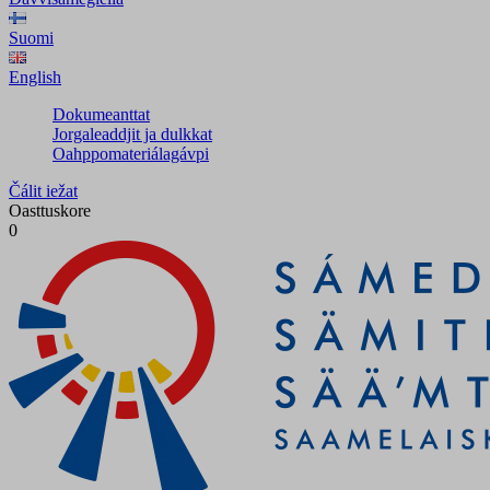
Suomi
English
Dokumeanttat
Jorgaleaddjit ja dulkkat
Oahppomateriálagávpi
Čálit iežat
Oasttuskore
0