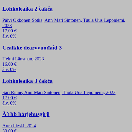
Lohkoleaika 2 čakča
Päivi Okkonen-Sotka, Ann-Mari Sintonen, Tuula Uus-Leponiemi,
2023
17,00
€
álv. 0%
Cealkke dearvvuođaid 3
Helmi Länsman, 2023
16,00
€
álv. 0%
Lohkoleaika 3 čakča
Sari Rinne, Ann-Mari Sintonen, Tuula Uus-Leponiemi, 2023
17,00
€
álv. 0%
Äʹrbb hárjehusgirji
Aura Pieski, 2024
30,00
€