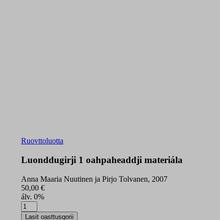
Ruovttoluotta
Luonddugirji 1 oahpaheaddji materiála
Anna Maaria Nuutinen ja Pirjo Tolvanen, 2007
50,00
€
álv. 0%
Luonddugirji
1
Lasit oasttusgorii