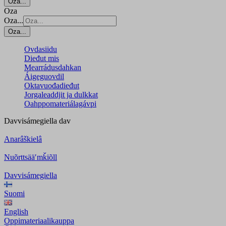
Oza...
Oza
Oza...
Oza...
Ovdasiidu
Dieđut mis
Mearrádusdahkan
Áigeguovdil
Oktavuođadieđut
Jorgaleaddjit ja dulkkat
Oahppomateriálagávpi
Davvisámegiella
dav
Anarâškielâ
Nuõrttsääʹmǩiõll
Davvisámegiella
Suomi
English
Oppimateriaalikauppa