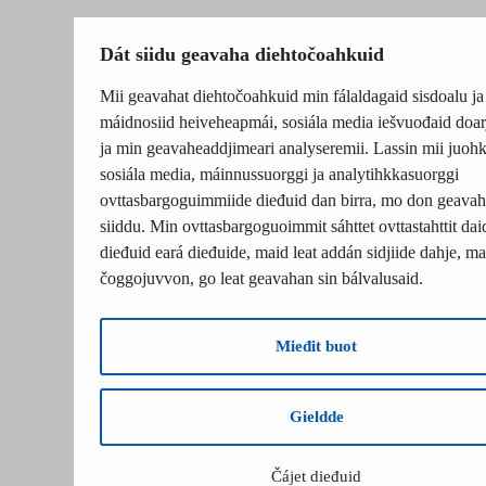
Dát siidu geavaha diehtočoahkuid
Mii geavahat diehtočoahkuid min fálaldagaid sisdoalu ja
máidnosiid heiveheapmái, sosiála media iešvuođaid doar
ja min geavaheaddjimeari analyseremii. Lassin mii juohk
sosiála media, máinnussuorggi ja analytihkkasuorggi
ovttasbargoguimmiide dieđuid dan birra, mo don geavah
siiddu. Min ovttasbargoguoimmit sáhttet ovttastahttit dai
dieđuid eará dieđuide, maid leat addán sidjiide dahje, mat
čoggojuvvon, go leat geavahan sin bálvalusaid.
Mieđit buot
Gieldde
Čájet dieđuid