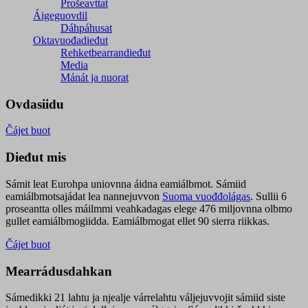
Prošeavttat
Áigeguovdil
Dáhpáhusat
Oktavuođadieđut
Rehketbearrandieđut
Media
Mánát ja nuorat
Ovdasiidu
Čájet buot
Dieđut mis
Sámit leat Eurohpa uniovnna áidna eamiálbmot. Sámiid
eamiálbmotsajádat lea nannejuvvon
Suoma vuođđolágas
. Sullii 6
proseantta olles máilmmi veahkadagas elege 476 miljovnna olbmo
gullet eamiálbmogiidda. Eamiálbmogat ellet 90 sierra riikkas.
Čájet buot
Mearrádusdahkan
Sámedikki 21 lahtu ja njealje várrelahtu váljejuvvojit sámiid siste