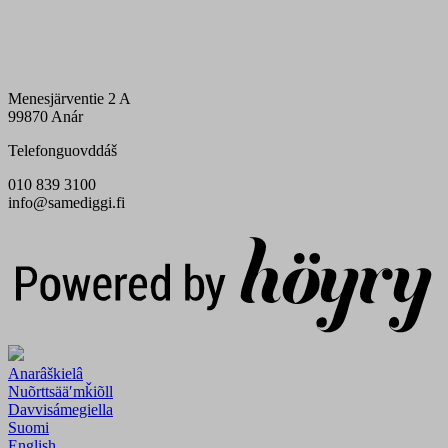
Menesjärventie 2 A
99870 Anár
Telefonguovddáš
010 839 3100
info@samediggi.fi
Digi- ja mainostoimisto Höyry Rovaniemi ja Oulu
Anarâškielâ
Nuõrttsääʹmǩiõll
Davvisámegiella
Suomi
English