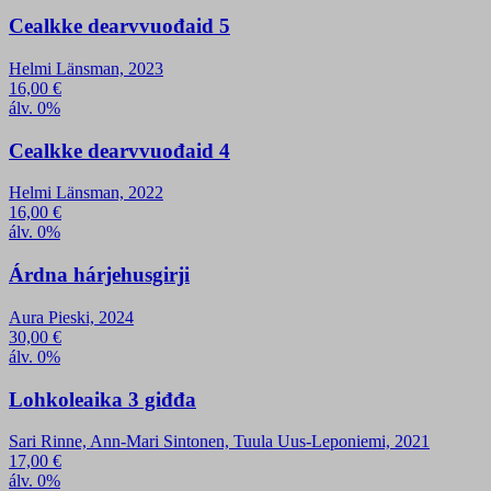
Cealkke dearvvuođaid 5
Helmi Länsman, 2023
16,00
€
álv. 0%
Cealkke dearvvuođaid 4
Helmi Länsman, 2022
16,00
€
álv. 0%
Árdna hárjehusgirji
Aura Pieski, 2024
30,00
€
álv. 0%
Lohkoleaika 3 giđđa
Sari Rinne, Ann-Mari Sintonen, Tuula Uus-Leponiemi, 2021
17,00
€
álv. 0%