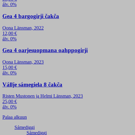
álv. 0%
Gea 4 bargogirji čakča
Oona Länsman, 2022
12,00
€
álv. 0%
Gea 4 oarjesuopmana oahppogirji
Oona Länsman, 2023
15,00
€
álv. 0%
Vállje sámegiela 8 čakča
Risten Mustonen ja Helmi Länsman, 2023
25,00
€
álv. 0%
Palaa alkuun
Sámediggi
Sámediggi