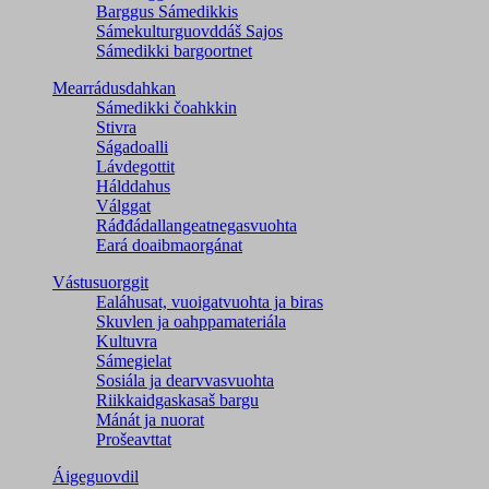
Barggus Sámedikkis
Sámekulturguovddáš Sajos
Sámedikki bargoortnet
Mearrádusdahkan
Sámedikki čoahkkin
Stivra
Ságadoalli
Lávdegottit
Hálddahus
Válggat
Ráđđádallangeatnegas­vuohta
Eará doaibmaorgánat
Vástusuorggit
Ealáhusat, vuoigatvuohta ja biras
Skuvlen ja oahppamateriála
Kultuvra
Sámegielat
Sosiála ja dearvvasvuohta
Riikkaidgaskasaš bargu
Mánát ja nuorat
Prošeavttat
Áigeguovdil