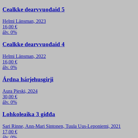
Cealkke dearvvuođaid 5
Helmi Länsman, 2023
16,00
€
álv. 0%
Cealkke dearvvuođaid 4
Helmi Länsman, 2022
16,00
€
álv. 0%
Árdna hárjehusgirji
Aura Pieski, 2024
30,00
€
álv. 0%
Lohkoleaika 3 giđđa
Sari Rinne, Ann-Mari Sintonen, Tuula Uus-Leponiemi, 2021
17,00
€
álv. 0%