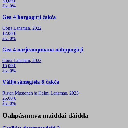
30,00
€
álv. 0%
Gea 4 bargogirji čakča
Oona Länsman, 2022
12,00
€
álv. 0%
Gea 4 oarjesuopmana oahppogirji
Oona Länsman, 2023
15,00
€
álv. 0%
Vállje sámegiela 8 čakča
Risten Mustonen ja Helmi Länsman, 2023
25,00
€
álv. 0%
Oahpásmuva maiddái dáidda