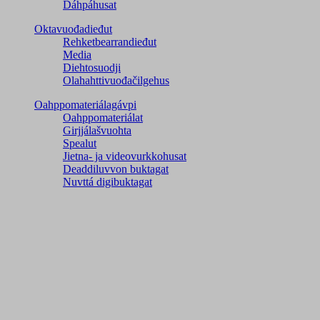
Dáhpáhusat
Oktavuođadieđut
Rehketbearrandieđut
Media
Diehtosuodji
Olahahttivuođačilgehus
Oahppomateriálagávpi
Oahppomateriálat
Girjjálašvuohta
Spealut
Jietna- ja videovurkkohusat
Deaddiluvvon buktagat
Nuvttá digibuktagat