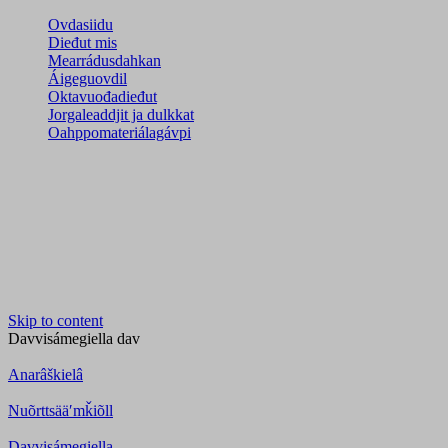
Ovdasiidu
Dieđut mis
Mearrádusdahkan
Áigeguovdil
Oktavuođadieđut
Jorgaleaddjit ja dulkkat
Oahppomateriálagávpi
Skip to content
Davvisámegiella
dav
Anarâškielâ
Nuõrttsääʹmǩiõll
Davvisámegiella