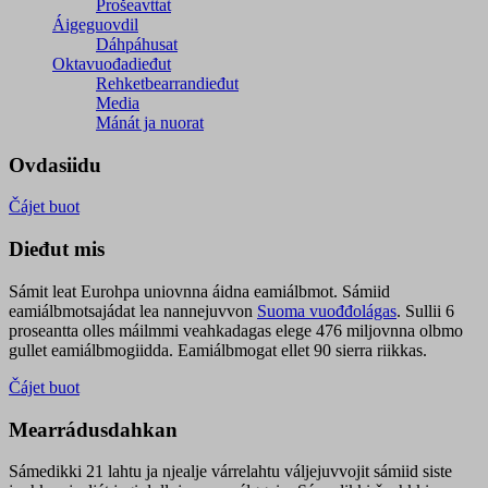
Prošeavttat
Áigeguovdil
Dáhpáhusat
Oktavuođadieđut
Rehketbearrandieđut
Media
Mánát ja nuorat
Ovdasiidu
Čájet buot
Dieđut mis
Sámit leat Eurohpa uniovnna áidna eamiálbmot. Sámiid
eamiálbmotsajádat lea nannejuvvon
Suoma vuođđolágas
. Sullii 6
proseantta olles máilmmi veahkadagas elege 476 miljovnna olbmo
gullet eamiálbmogiidda. Eamiálbmogat ellet 90 sierra riikkas.
Čájet buot
Mearrádusdahkan
Sámedikki 21 lahtu ja njealje várrelahtu váljejuvvojit sámiid siste