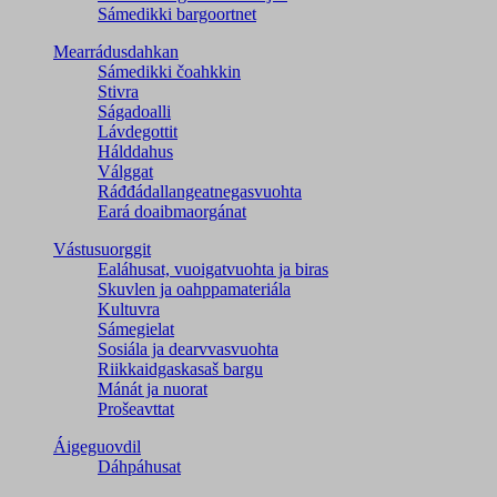
Sámedikki bargoortnet
Mearrádusdahkan
Sámedikki čoahkkin
Stivra
Ságadoalli
Lávdegottit
Hálddahus
Válggat
Ráđđádallangeatnegas­vuohta
Eará doaibmaorgánat
Vástusuorggit
Ealáhusat, vuoigatvuohta ja biras
Skuvlen ja oahppamateriála
Kultuvra
Sámegielat
Sosiála ja dearvvasvuohta
Riikkaidgaskasaš bargu
Mánát ja nuorat
Prošeavttat
Áigeguovdil
Dáhpáhusat