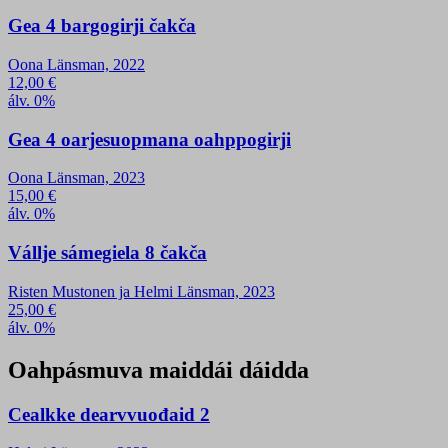
Gea 4 bargogirji čakča
Oona Länsman, 2022
12,00
€
álv. 0%
Gea 4 oarjesuopmana oahppogirji
Oona Länsman, 2023
15,00
€
álv. 0%
Vállje sámegiela 8 čakča
Risten Mustonen ja Helmi Länsman, 2023
25,00
€
álv. 0%
Oahpásmuva maiddái dáidda
Cealkke dearvvuođaid 2