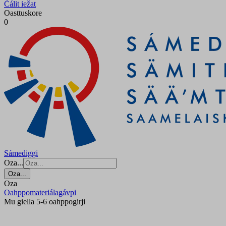
Čálit iežat
Oasttuskore
0
Sámediggi
Oza...
Oza...
Oza
Oahppomateriálagávpi
Mu giella 5-6 oahppogirji