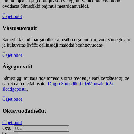
juohke njealját jagi dollojuvvon válggain. Sámedikki čoahkkin
ovddasta Sámedikki bajimuš mearridanválddi.
Čájet buot
Vástusuorggit
Sámedikkis mii bargat olles sámeálbmoga buorrin, vuoi sámegielain
ja kultuvrras livčče eallinsadji maiddái boahttevuođas.
Čájet buot
Áigeguovdil
Sámediggi muitala doaimmaidis birra mediai ja eará berošteaddjiide
earret eará dieđáhusain.
Diŋgo Sámedikki dieđáhusaid iežat
šleađgapostii
.
Čájet buot
Oktavuođadieđut
Čájet buot
Oza...