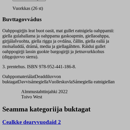
5-
6
Vuorkkas (26 st)
oahppogirji
quantity
Buvttagovvádus
Oahppogirjjis leat buot oasit, mat gullet eatnigiela oahppamii:
giella gulahallama ja oahppama gaskoapmin, giellaoahppa,
girjjálašvuohta, giella riggu ja ovdána, čállin, giella eallá ja
molsašuddá, drámá, media ja giellagáhtten. Ráidui gullet
oahppogirjji lassin guokte bargogirjji ja jietnavurkkohus
(diŋgojuvvo sierra).
3. prentehus. ISBN 978-952-441-186-8.
Oahppomateriálat
Deaddiluvvon
buktagat
Davvisámegiella
Vuolleskuvla
Sámegiella eatnigiellan
Almmustahttinjahki 2022
Toivo West
Seamma kategoriija buktagat
Cealkke dearvvuođaid 2