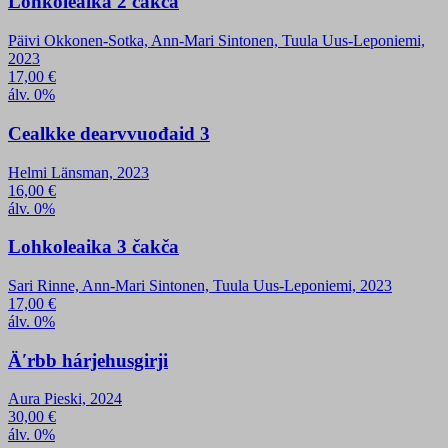
Lohkoleaika 2 čakča
Päivi Okkonen-Sotka, Ann-Mari Sintonen, Tuula Uus-Leponiemi,
2023
17,00
€
álv. 0%
Cealkke dearvvuođaid 3
Helmi Länsman, 2023
16,00
€
álv. 0%
Lohkoleaika 3 čakča
Sari Rinne, Ann-Mari Sintonen, Tuula Uus-Leponiemi, 2023
17,00
€
álv. 0%
Äʹrbb hárjehusgirji
Aura Pieski, 2024
30,00
€
álv. 0%