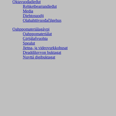
Oktavuođadieđut
Rehketbearrandieđut
Media
Diehtosuodji
Olahahttivuođačilgehus
Oahppomateriálagávpi
Oahppomateriálat
Girjjálašvuohta
Spealut
Jietna- ja videovurkkohusat
Deaddiluvvon buktagat
Nuvttá digibuktagat