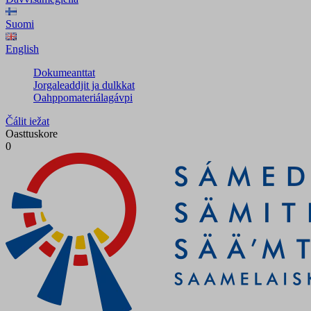
Suomi
English
Dokumeanttat
Jorgaleaddjit ja dulkkat
Oahppomateriálagávpi
Čálit iežat
Oasttuskore
0