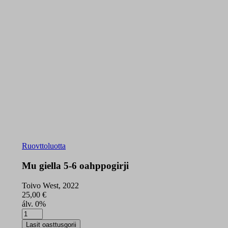
Ruovttoluotta
Mu giella 5-6 oahppogirji
Toivo West, 2022
25,00
€
álv. 0%
Mu
giella
Lasit oasttusgorii