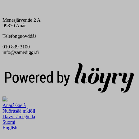
Menesjärventie 2 A
99870 Anár
Telefonguovddáš
010 839 3100
info@samediggi.fi
Digi- ja mainostoimisto Höyry Rovaniemi ja Oulu
Anarâškielâ
Nuõrttsääʹmǩiõll
Davvisámegiella
Suomi
English