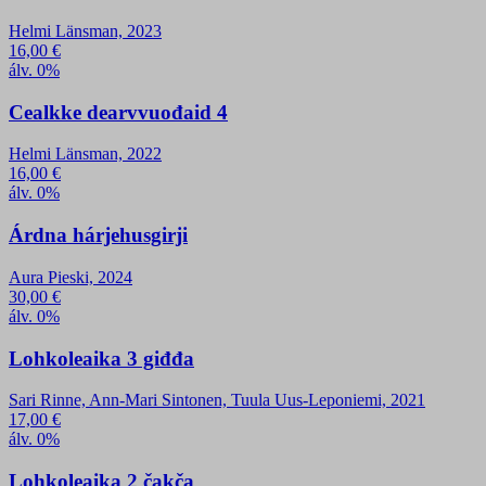
Helmi Länsman, 2023
16,00
€
álv. 0%
Cealkke dearvvuođaid 4
Helmi Länsman, 2022
16,00
€
álv. 0%
Árdna hárjehusgirji
Aura Pieski, 2024
30,00
€
álv. 0%
Lohkoleaika 3 giđđa
Sari Rinne, Ann-Mari Sintonen, Tuula Uus-Leponiemi, 2021
17,00
€
álv. 0%
Lohkoleaika 2 čakča