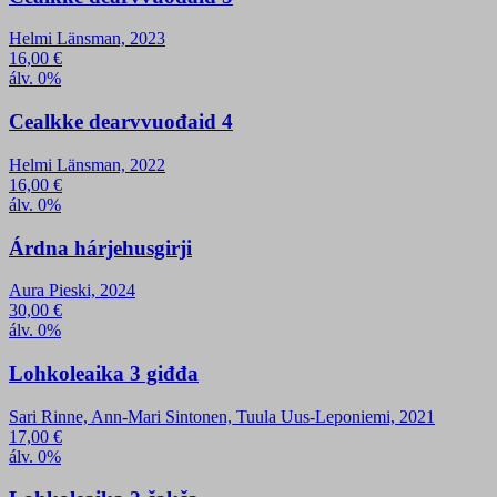
Helmi Länsman, 2023
16,00
€
álv. 0%
Cealkke dearvvuođaid 4
Helmi Länsman, 2022
16,00
€
álv. 0%
Árdna hárjehusgirji
Aura Pieski, 2024
30,00
€
álv. 0%
Lohkoleaika 3 giđđa
Sari Rinne, Ann-Mari Sintonen, Tuula Uus-Leponiemi, 2021
17,00
€
álv. 0%