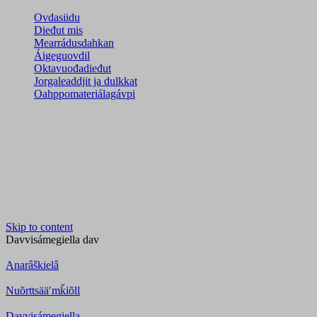
Ovdasiidu
Dieđut mis
Mearrádusdahkan
Áigeguovdil
Oktavuođadieđut
Jorgaleaddjit ja dulkkat
Oahppomateriálagávpi
Skip to content
Davvisámegiella
dav
Anarâškielâ
Nuõrttsääʹmǩiõll
Davvisámegiella