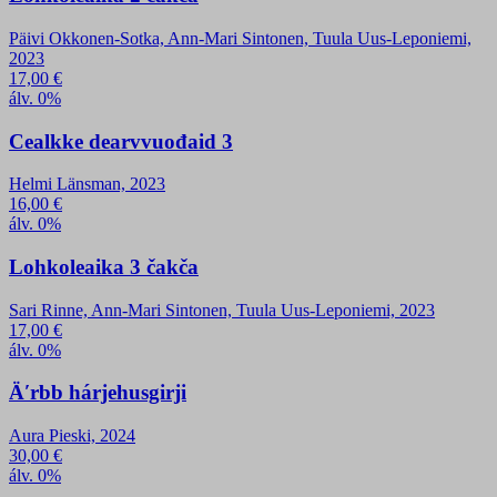
Päivi Okkonen-Sotka, Ann-Mari Sintonen, Tuula Uus-Leponiemi,
2023
17,00
€
álv. 0%
Cealkke dearvvuođaid 3
Helmi Länsman, 2023
16,00
€
álv. 0%
Lohkoleaika 3 čakča
Sari Rinne, Ann-Mari Sintonen, Tuula Uus-Leponiemi, 2023
17,00
€
álv. 0%
Äʹrbb hárjehusgirji
Aura Pieski, 2024
30,00
€
álv. 0%