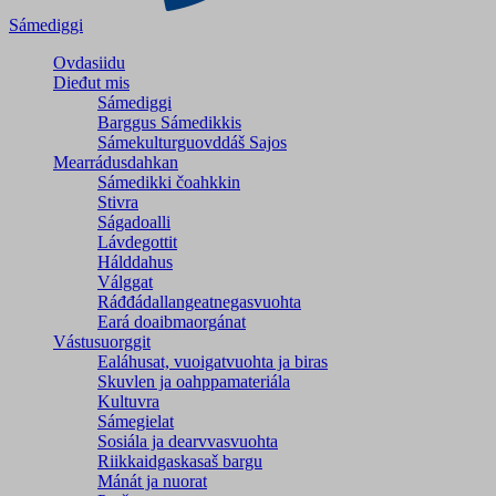
Sámediggi
Ovdasiidu
Dieđut mis
Sámediggi
Barggus Sámedikkis
Sámekulturguovddáš Sajos
Mearrádusdahkan
Sámedikki čoahkkin
Stivra
Ságadoalli
Lávdegottit
Hálddahus
Válggat
Ráđđádallangeatnegas­vuohta
Eará doaibmaorgánat
Vástusuorggit
Ealáhusat, vuoigatvuohta ja biras
Skuvlen ja oahppamateriála
Kultuvra
Sámegielat
Sosiála ja dearvvasvuohta
Riikkaidgaskasaš bargu
Mánát ja nuorat