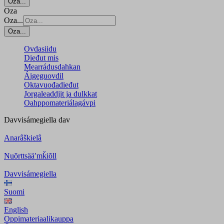
Oza...
Oza
Oza...
Oza...
Ovdasiidu
Dieđut mis
Mearrádusdahkan
Áigeguovdil
Oktavuođadieđut
Jorgaleaddjit ja dulkkat
Oahppomateriálagávpi
Davvisámegiella
dav
Anarâškielâ
Nuõrttsääʹmǩiõll
Davvisámegiella
Suomi
English
Oppimateriaalikauppa