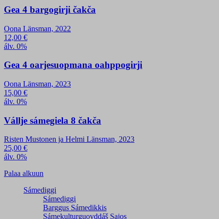
Gea 4 bargogirji čakča
Oona Länsman, 2022
12,00
€
álv. 0%
Gea 4 oarjesuopmana oahppogirji
Oona Länsman, 2023
15,00
€
álv. 0%
Vállje sámegiela 8 čakča
Risten Mustonen ja Helmi Länsman, 2023
25,00
€
álv. 0%
Palaa alkuun
Sámediggi
Sámediggi
Barggus Sámedikkis
Sámekulturguovddáš Sajos