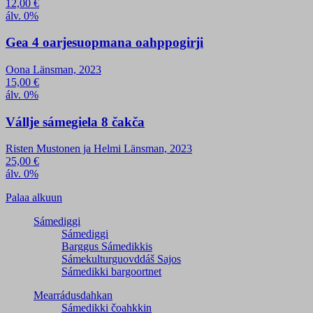
12,00
€
álv. 0%
Gea 4 oarjesuopmana oahppogirji
Oona Länsman, 2023
15,00
€
álv. 0%
Vállje sámegiela 8 čakča
Risten Mustonen ja Helmi Länsman, 2023
25,00
€
álv. 0%
Palaa alkuun
Sámediggi
Sámediggi
Barggus Sámedikkis
Sámekulturguovddáš Sajos
Sámedikki bargoortnet
Mearrádusdahkan
Sámedikki čoahkkin