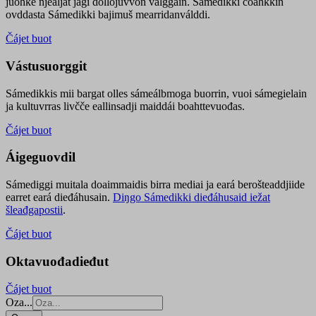
juohke njealját jagi dollojuvvon válggain. Sámedikki čoahkkin
ovddasta Sámedikki bajimuš mearridanválddi.
Čájet buot
Vástusuorggit
Sámedikkis mii bargat olles sámeálbmoga buorrin, vuoi sámegielain
ja kultuvrras livčče eallinsadji maiddái boahttevuođas.
Čájet buot
Áigeguovdil
Sámediggi muitala doaimmaidis birra mediai ja eará berošteaddjiide
earret eará dieđáhusain.
Diŋgo Sámedikki dieđáhusaid iežat
šleađgapostii
.
Čájet buot
Oktavuođadieđut
Čájet buot
Oza...