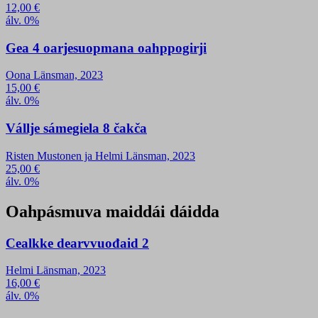
12,00
€
álv. 0%
Gea 4 oarjesuopmana oahppogirji
Oona Länsman, 2023
15,00
€
álv. 0%
Vállje sámegiela 8 čakča
Risten Mustonen ja Helmi Länsman, 2023
25,00
€
álv. 0%
Oahpásmuva maiddái dáidda
Cealkke dearvvuođaid 2
Helmi Länsman, 2023
16,00
€
álv. 0%