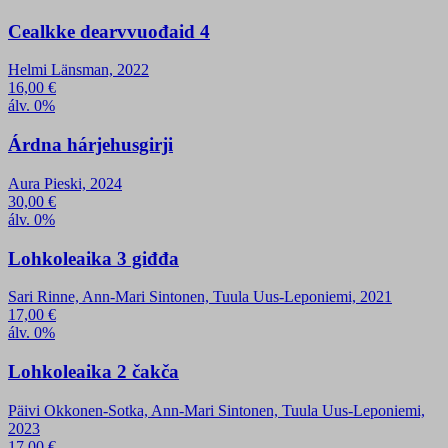
Cealkke dearvvuođaid 4
Helmi Länsman, 2022
16,00
€
álv. 0%
Árdna hárjehusgirji
Aura Pieski, 2024
30,00
€
álv. 0%
Lohkoleaika 3 giđđa
Sari Rinne, Ann-Mari Sintonen, Tuula Uus-Leponiemi, 2021
17,00
€
álv. 0%
Lohkoleaika 2 čakča
Päivi Okkonen-Sotka, Ann-Mari Sintonen, Tuula Uus-Leponiemi,
2023
17,00
€