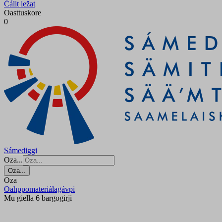
Čálit iežat
Oasttuskore
0
Sámediggi
Oza...
Oza...
Oza
Oahppomateriálagávpi
Mu giella 6 bargogirji