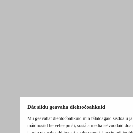
Dát siidu geavaha diehtočoahkuid
Mii geavahat diehtočoahkuid min fálaldagaid sisdoalu ja
máidnosiid heiveheapmái, sosiála media iešvuođaid doar
ja min geavaheaddjimeari analyseremii. Lassin mii juohk