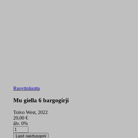
Ruovttoluotta
Mu giella 6 bargogirji
Toivo West, 2022
20,00
€
álv. 0%
Mu
giella
Lasit oasttusgorii