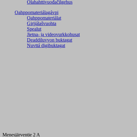
Olahahttivuođačilgehus
Oahppomateriálagávpi
Oahppomateriálat
Girjjálašvuohta
Spealut
Jietna- ja videovurkkohusat
Deaddiluvvon buktagat
Nuvttá digibuktagat
Menesjärventie 2 A