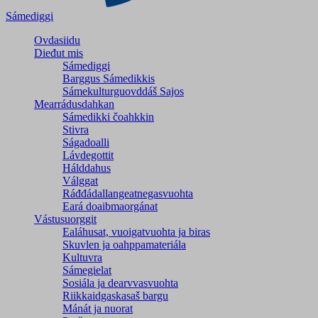
Sámediggi
Ovdasiidu
Dieđut mis
Sámediggi
Barggus Sámedikkis
Sámekulturguovddáš Sajos
Mearrádusdahkan
Sámedikki čoahkkin
Stivra
Ságadoalli
Lávdegottit
Hálddahus
Válggat
Ráđđádallangeatnegas­vuohta
Eará doaibmaorgánat
Vástusuorggit
Ealáhusat, vuoigatvuohta ja biras
Skuvlen ja oahppamateriála
Kultuvra
Sámegielat
Sosiála ja dearvvasvuohta
Riikkaidgaskasaš bargu
Mánát ja nuorat