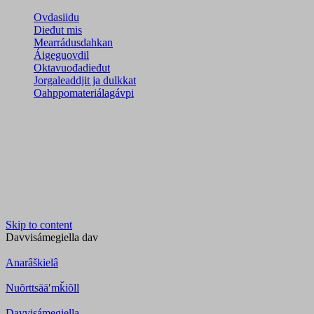
Ovdasiidu
Dieđut mis
Mearrádusdahkan
Áigeguovdil
Oktavuođadieđut
Jorgaleaddjit ja dulkkat
Oahppomateriálagávpi
Skip to content
Davvisámegiella
dav
Anarâškielâ
Nuõrttsääʹmǩiõll
Davvisámegiella