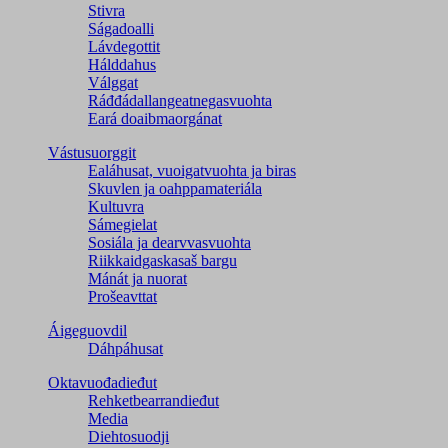
Stivra
Ságadoalli
Lávdegottit
Hálddahus
Válggat
Ráđđádallangeatnegas­vuohta
Eará doaibmaorgánat
Vástusuorggit
Ealáhusat, vuoigatvuohta ja biras
Skuvlen ja oahppamateriála
Kultuvra
Sámegielat
Sosiála ja dearvvasvuohta
Riikkaidgaskasaš bargu
Mánát ja nuorat
Prošeavttat
Áigeguovdil
Dáhpáhusat
Oktavuođadieđut
Rehketbearrandieđut
Media
Diehtosuodji