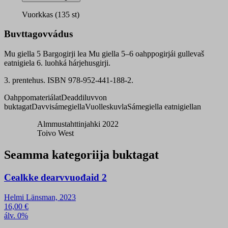
6
bargogirji
Vuorkkas (135 st)
quantity
Buvttagovvádus
Mu giella 5 Bargogirji lea Mu giella 5–6 oahppogirjái gullevaš
eatnigiela 6. luohká hárjehusgirji.
3. prentehus. ISBN 978-952-441-188-2.
Oahppomateriálat
Deaddiluvvon
buktagat
Davvisámegiella
Vuolleskuvla
Sámegiella eatnigiellan
Almmustahttinjahki 2022
Toivo West
Seamma kategoriija buktagat
Cealkke dearvvuođaid 2
Helmi Länsman, 2023
16,00
€
álv. 0%