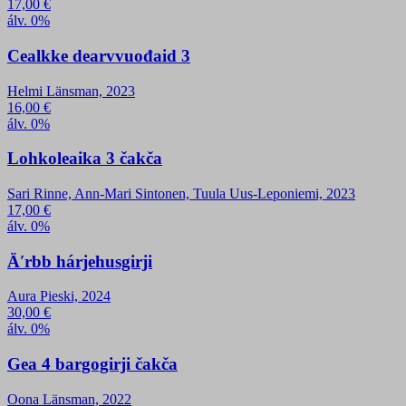
17,00
€
álv. 0%
Cealkke dearvvuođaid 3
Helmi Länsman, 2023
16,00
€
álv. 0%
Lohkoleaika 3 čakča
Sari Rinne, Ann-Mari Sintonen, Tuula Uus-Leponiemi, 2023
17,00
€
álv. 0%
Äʹrbb hárjehusgirji
Aura Pieski, 2024
30,00
€
álv. 0%
Gea 4 bargogirji čakča
Oona Länsman, 2022