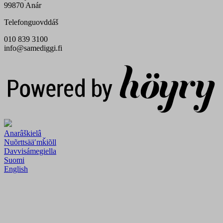
99870 Anár
Telefonguovddáš
010 839 3100
info@samediggi.fi
Digi- ja mainostoimisto Höyry Rovaniemi ja Oulu
Anarâškielâ
Nuõrttsääʹmǩiõll
Davvisámegiella
Suomi
English