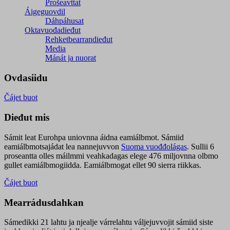
Prošeavttat
Áigeguovdil
Dáhpáhusat
Oktavuođadieđut
Rehketbearrandieđut
Media
Mánát ja nuorat
Ovdasiidu
Čájet buot
Dieđut mis
Sámit leat Eurohpa uniovnna áidna eamiálbmot. Sámiid
eamiálbmotsajádat lea nannejuvvon
Suoma vuođđolágas
. Sullii 6
proseantta olles máilmmi veahkadagas elege 476 miljovnna olbmo
gullet eamiálbmogiidda. Eamiálbmogat ellet 90 sierra riikkas.
Čájet buot
Mearrádusdahkan
Sámedikki 21 lahtu ja njealje várrelahtu váljejuvvojit sámiid siste