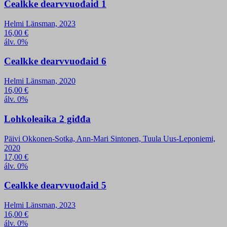
Cealkke dearvvuođaid 1
Helmi Länsman, 2023
16,00
€
álv. 0%
Cealkke dearvvuođaid 6
Helmi Länsman, 2020
16,00
€
álv. 0%
Lohkoleaika 2 giđđa
Päivi Okkonen-Sotka, Ann-Mari Sintonen, Tuula Uus-Leponiemi,
2020
17,00
€
álv. 0%
Cealkke dearvvuođaid 5
Helmi Länsman, 2023
16,00
€
álv. 0%