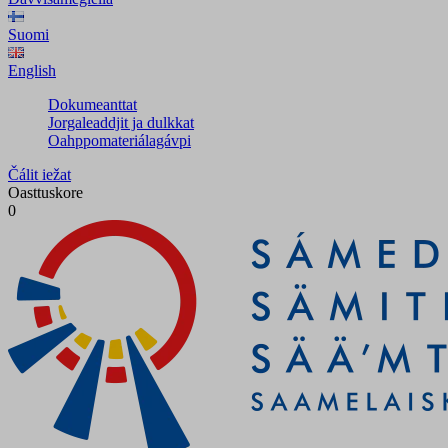
Suomi
English
Dokumeanttat
Jorgaleaddjit ja dulkkat
Oahppomateriálagávpi
Čálit iežat
Oasttuskore
0