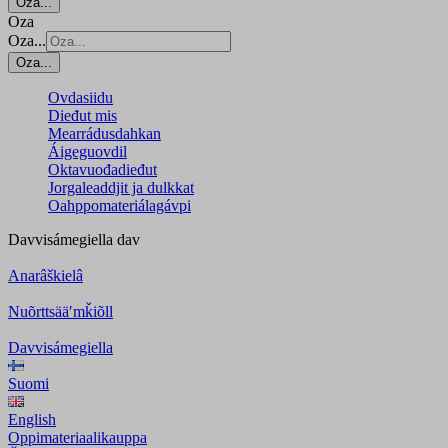
Oza...
Oza
Oza...
Oza...
Ovdasiidu
Dieđut mis
Mearrádusdahkan
Áigeguovdil
Oktavuođadieđut
Jorgaleaddjit ja dulkkat
Oahppomateriálagávpi
Davvisámegiella
dav
Anarâškielâ
Nuõrttsääʹmǩiõll
Davvisámegiella
Suomi
English
Oppimateriaalikauppa