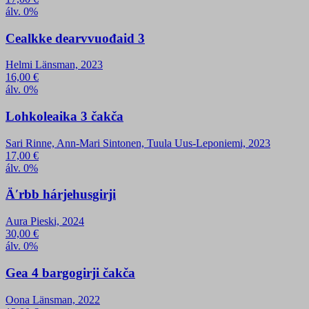
álv. 0%
Cealkke dearvvuođaid 3
Helmi Länsman, 2023
16,00
€
álv. 0%
Lohkoleaika 3 čakča
Sari Rinne, Ann-Mari Sintonen, Tuula Uus-Leponiemi, 2023
17,00
€
álv. 0%
Äʹrbb hárjehusgirji
Aura Pieski, 2024
30,00
€
álv. 0%
Gea 4 bargogirji čakča
Oona Länsman, 2022