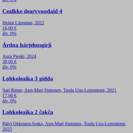
Cealkke dearvvuođaid 4
Helmi Länsman, 2022
16,00
€
álv. 0%
Árdna hárjehusgirji
Aura Pieski, 2024
30,00
€
álv. 0%
Lohkoleaika 3 giđđa
Sari Rinne, Ann-Mari Sintonen, Tuula Uus-Leponiemi, 2021
17,00
€
álv. 0%
Lohkoleaika 2 čakča
Päivi Okkonen-Sotka, Ann-Mari Sintonen, Tuula Uus-Leponiemi,
2023