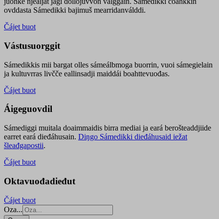
juohke njealját jagi dollojuvvon válggain. Sámedikki čoahkkin
ovddasta Sámedikki bajimuš mearridanválddi.
Čájet buot
Vástusuorggit
Sámedikkis mii bargat olles sámeálbmoga buorrin, vuoi sámegielain
ja kultuvrras livčče eallinsadji maiddái boahttevuođas.
Čájet buot
Áigeguovdil
Sámediggi muitala doaimmaidis birra mediai ja eará berošteaddjiide
earret eará dieđáhusain.
Diŋgo Sámedikki dieđáhusaid iežat
šleađgapostii
.
Čájet buot
Oktavuođadieđut
Čájet buot
Oza...