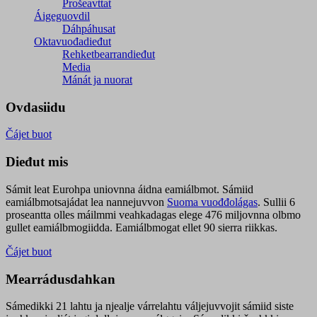
Prošeavttat
Áigeguovdil
Dáhpáhusat
Oktavuođadieđut
Rehketbearrandieđut
Media
Mánát ja nuorat
Ovdasiidu
Čájet buot
Dieđut mis
Sámit leat Eurohpa uniovnna áidna eamiálbmot. Sámiid
eamiálbmotsajádat lea nannejuvvon
Suoma vuođđolágas
. Sullii 6
proseantta olles máilmmi veahkadagas elege 476 miljovnna olbmo
gullet eamiálbmogiidda. Eamiálbmogat ellet 90 sierra riikkas.
Čájet buot
Mearrádusdahkan
Sámedikki 21 lahtu ja njealje várrelahtu váljejuvvojit sámiid siste