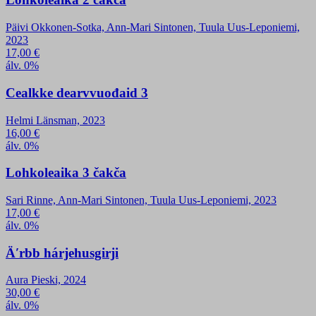
Päivi Okkonen-Sotka, Ann-Mari Sintonen, Tuula Uus-Leponiemi,
2023
17,00
€
álv. 0%
Cealkke dearvvuođaid 3
Helmi Länsman, 2023
16,00
€
álv. 0%
Lohkoleaika 3 čakča
Sari Rinne, Ann-Mari Sintonen, Tuula Uus-Leponiemi, 2023
17,00
€
álv. 0%
Äʹrbb hárjehusgirji
Aura Pieski, 2024
30,00
€
álv. 0%