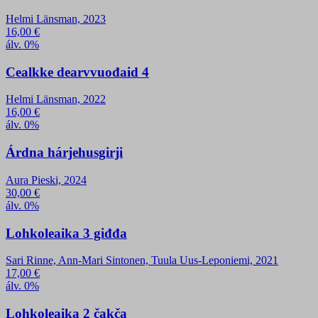
Helmi Länsman, 2023
16,00
€
álv. 0%
Cealkke dearvvuođaid 4
Helmi Länsman, 2022
16,00
€
álv. 0%
Árdna hárjehusgirji
Aura Pieski, 2024
30,00
€
álv. 0%
Lohkoleaika 3 giđđa
Sari Rinne, Ann-Mari Sintonen, Tuula Uus-Leponiemi, 2021
17,00
€
álv. 0%
Lohkoleaika 2 čakča