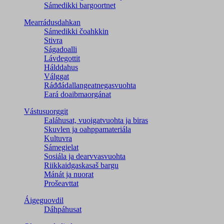
Sámedikki bargoortnet
Mearrádusdahkan
Sámedikki čoahkkin
Stivra
Ságadoalli
Lávdegottit
Hálddahus
Válggat
Ráđđádallangeatnegas­vuohta
Eará doaibmaorgánat
Vástusuorggit
Ealáhusat, vuoigatvuohta ja biras
Skuvlen ja oahppamateriála
Kultuvra
Sámegielat
Sosiála ja dearvvasvuohta
Riikkaidgaskasaš bargu
Mánát ja nuorat
Prošeavttat
Áigeguovdil
Dáhpáhusat