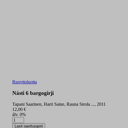
Ruovttoluotta
Násti 6 bargogirji
Tapani Saarinen, Harri Saine, Rauna Sirola ..., 2011
12,00
€
álv. 0%
Násti
6
Lasit oasttusgorii