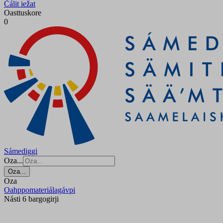
Čálit iežat
Oasttuskore
0
Sámediggi
Oza...
Oza...
Oza
Oahppomateriálagávpi
Násti 6 bargogirji