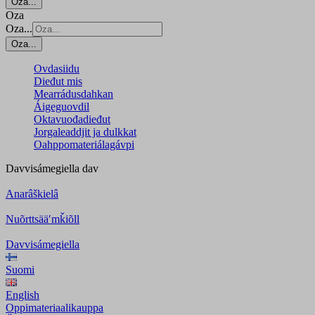
Oza...
Oza
Oza...
Oza...
Ovdasiidu
Dieđut mis
Mearrádusdahkan
Áigeguovdil
Oktavuođadieđut
Jorgaleaddjit ja dulkkat
Oahppomateriálagávpi
Davvisámegiella
dav
Anarâškielâ
Nuõrttsääʹmǩiõll
Davvisámegiella
Suomi
English
Oppimateriaalikauppa