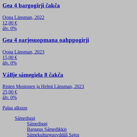
Gea 4 bargogirji čakča
Oona Länsman, 2022
12,00
€
álv. 0%
Gea 4 oarjesuopmana oahppogirji
Oona Länsman, 2023
15,00
€
álv. 0%
Vállje sámegiela 8 čakča
Risten Mustonen ja Helmi Länsman, 2023
25,00
€
álv. 0%
Palaa alkuun
Sámediggi
Sámediggi
Barggus Sámedikkis
Sámekulturguovddáš Sajos