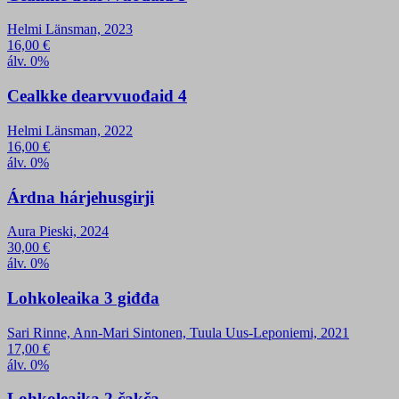
Helmi Länsman, 2023
16,00
€
álv. 0%
Cealkke dearvvuođaid 4
Helmi Länsman, 2022
16,00
€
álv. 0%
Árdna hárjehusgirji
Aura Pieski, 2024
30,00
€
álv. 0%
Lohkoleaika 3 giđđa
Sari Rinne, Ann-Mari Sintonen, Tuula Uus-Leponiemi, 2021
17,00
€
álv. 0%
Lohkoleaika 2 čakča