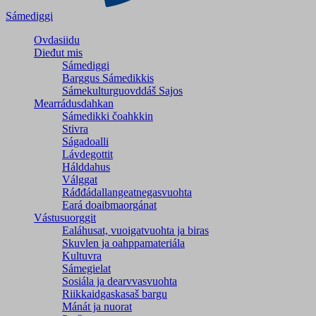
Sámediggi
Ovdasiidu
Dieđut mis
Sámediggi
Barggus Sámedikkis
Sámekulturguovddáš Sajos
Mearrádusdahkan
Sámedikki čoahkkin
Stivra
Ságadoalli
Lávdegottit
Hálddahus
Válggat
Ráđđádallangeatnegas­vuohta
Eará doaibmaorgánat
Vástusuorggit
Ealáhusat, vuoigatvuohta ja biras
Skuvlen ja oahppamateriála
Kultuvra
Sámegielat
Sosiála ja dearvvasvuohta
Riikkaidgaskasaš bargu
Mánát ja nuorat