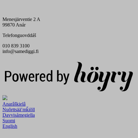
Menesjärventie 2 A
99870 Anár
Telefonguovddáš
010 839 3100
info@samediggi.fi
Digi- ja mainostoimisto Höyry Rovaniemi ja Oulu
Anarâškielâ
Nuõrttsääʹmǩiõll
Davvisámegiella
Suomi
English