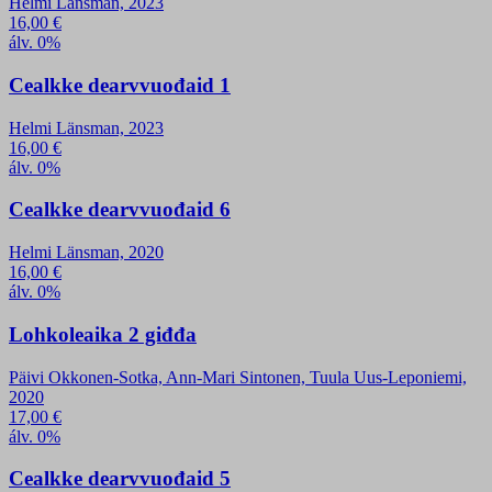
Helmi Länsman, 2023
16,00
€
álv. 0%
Cealkke dearvvuođaid 1
Helmi Länsman, 2023
16,00
€
álv. 0%
Cealkke dearvvuođaid 6
Helmi Länsman, 2020
16,00
€
álv. 0%
Lohkoleaika 2 giđđa
Päivi Okkonen-Sotka, Ann-Mari Sintonen, Tuula Uus-Leponiemi,
2020
17,00
€
álv. 0%
Cealkke dearvvuođaid 5