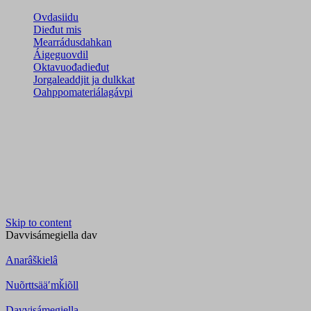
Ovdasiidu
Dieđut mis
Mearrádusdahkan
Áigeguovdil
Oktavuođadieđut
Jorgaleaddjit ja dulkkat
Oahppomateriálagávpi
Skip to content
Davvisámegiella
dav
Anarâškielâ
Nuõrttsääʹmǩiõll
Davvisámegiella