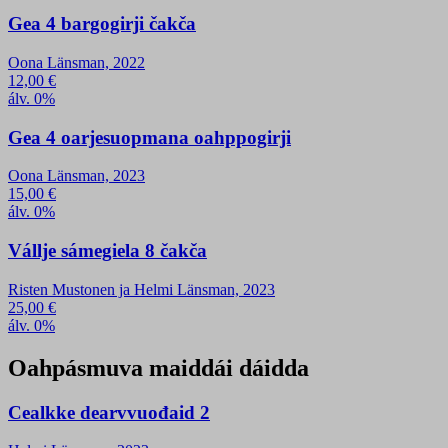
Gea 4 bargogirji čakča
Oona Länsman, 2022
12,00
€
álv. 0%
Gea 4 oarjesuopmana oahppogirji
Oona Länsman, 2023
15,00
€
álv. 0%
Vállje sámegiela 8 čakča
Risten Mustonen ja Helmi Länsman, 2023
25,00
€
álv. 0%
Oahpásmuva maiddái dáidda
Cealkke dearvvuođaid 2