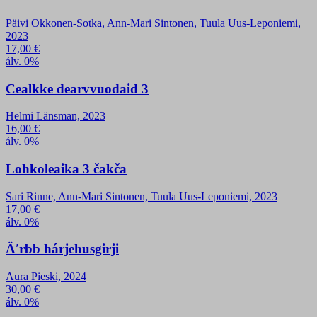
Päivi Okkonen-Sotka, Ann-Mari Sintonen, Tuula Uus-Leponiemi,
2023
17,00
€
álv. 0%
Cealkke dearvvuođaid 3
Helmi Länsman, 2023
16,00
€
álv. 0%
Lohkoleaika 3 čakča
Sari Rinne, Ann-Mari Sintonen, Tuula Uus-Leponiemi, 2023
17,00
€
álv. 0%
Äʹrbb hárjehusgirji
Aura Pieski, 2024
30,00
€
álv. 0%