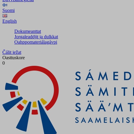
Suomi
English
Dokumeanttat
Jorgaleaddjit ja dulkkat
Oahppomateriálagávpi
Čálit iežat
Oasttuskore
0