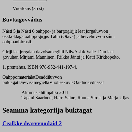
bargogirji
quantity
Vuorkkas (35 st)
Buvttagovvádus
Násti 5 ja Násti 6 oahppo- ja bargogirjjit leat jorgaluvvon
oskkoldaga oahppogirjjis Tähti (Otava) ja heivehuvvon sámi
oahppanbirrasii.
Girjji lea jorgalan davvisámegillii Nils-Aslak Valle. Dan leat
govuhan Mirjami Manninen, Riikka Jäntti ja Katri Kirkkopelto.
1. prentehus. ISBN 978-952-441-197-4.
Oahppomateriálat
Deaddiluvvon
buktagat
Davvisámegiella
Vuolleskuvla
Oaidnoávdnasat
Almmustahttinjahki 2011
Tapani Saarinen, Harri Saine, Rauna Sirola ja Merja Uljas
Seamma kategoriija buktagat
Cealkke dearvvuođaid 2