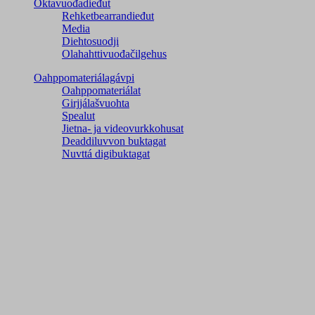
Oktavuođadieđut
Rehketbearrandieđut
Media
Diehtosuodji
Olahahttivuođačilgehus
Oahppomateriálagávpi
Oahppomateriálat
Girjjálašvuohta
Spealut
Jietna- ja videovurkkohusat
Deaddiluvvon buktagat
Nuvttá digibuktagat