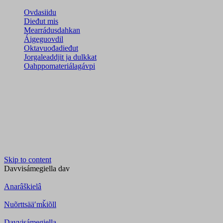
Ovdasiidu
Dieđut mis
Mearrádusdahkan
Áigeguovdil
Oktavuođadieđut
Jorgaleaddjit ja dulkkat
Oahppomateriálagávpi
Skip to content
Davvisámegiella
dav
Anarâškielâ
Nuõrttsääʹmǩiõll
Davvisámegiella