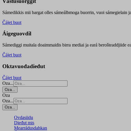
Vástusuorggit
Sámedikkis mii bargat olles sámeálbmoga buorrin, vuoi sámegielain ja 
Čájet buot
Áigeguovdil
Sámediggi muitala doaimmaidis birra mediai ja eará berošteaddjiide ea
Čájet buot
Oktavuođadieđut
Čájet buot
Oza...
Oza...
Oza
Oza...
Oza...
Ovdasiidu
Dieđut mis
Mearrádusdahkan