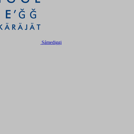
Sámediggi