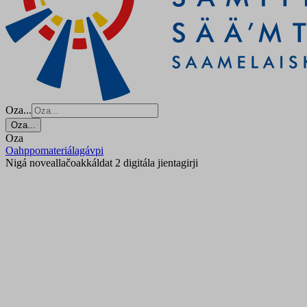
Oza...
Oza...
Oza
Oahppomateriálagávpi
Nigá noveallačoakkáldat 2 digitála jientagirji