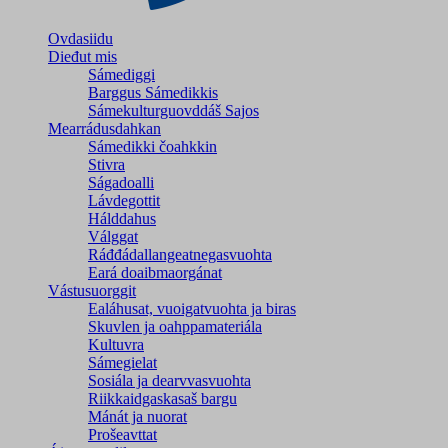
Ovdasiidu
Dieđut mis
Sámediggi
Barggus Sámedikkis
Sámekulturguovddáš Sajos
Mearrádusdahkan
Sámedikki čoahkkin
Stivra
Ságadoalli
Lávdegottit
Hálddahus
Válggat
Ráđđádallangeatnegas­vuohta
Eará doaibmaorgánat
Vástusuorggit
Ealáhusat, vuoigatvuohta ja biras
Skuvlen ja oahppamateriála
Kultuvra
Sámegielat
Sosiála ja dearvvasvuohta
Riikkaidgaskasaš bargu
Mánát ja nuorat
Prošeavttat