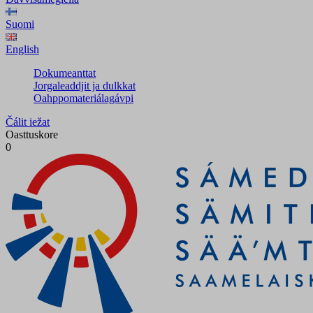
Suomi
English
Dokumeanttat
Jorgaleaddjit ja dulkkat
Oahppomateriálagávpi
Čálit iežat
Oasttuskore
0