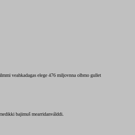
 máilmmi veahkadagas elege 476 miljovnna olbmo gullet
Sámedikki bajimuš mearridanválddi.