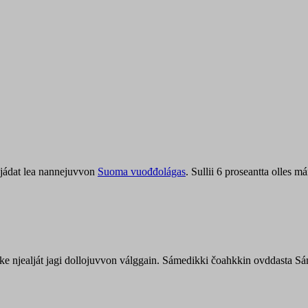
jádat lea nannejuvvon
Suoma vuođđolágas
. Sullii 6 proseantta olles
uohke njealját jagi dollojuvvon válggain. Sámedikki čoahkkin ovddasta 