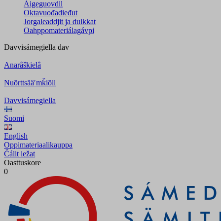
Áigeguovdil
Oktavuođadieđut
Jorgaleaddjit ja dulkkat
Oahppomateriálagávpi
Davvisámegiella
dav
Anarâškielâ
Nuõrttsääʹmǩiõll
Davvisámegiella
Suomi
English
Oppimateriaalikauppa
Čálit iežat
Oasttuskore
0