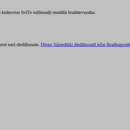
kultuvrras livčče eallinsadji maiddái boahttevuođas.
rret eará dieđáhusain.
Diŋgo Sámedikki dieđáhusaid iežat šleađgapostii