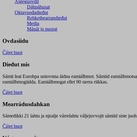
Áigeguovdil
Dáhpáhusat
Oktavuođadieđut
Rehketbearrandieđut
Media
Mánát ja nuorat
Ovdasiidu
Čájet buot
Dieđut mis
Sámit leat Eurohpa uniovnna áidna eamiálbmot. Sámiid eamiálbmotsa
eamiálbmogiidda. Eamiálbmogat ellet 90 sierra riikkas.
Čájet buot
Mearrádusdahkan
Sámedikki 21 lahtu ja njealje várrelahtu váljejuvvojit sámiid siste j
Čájet buot