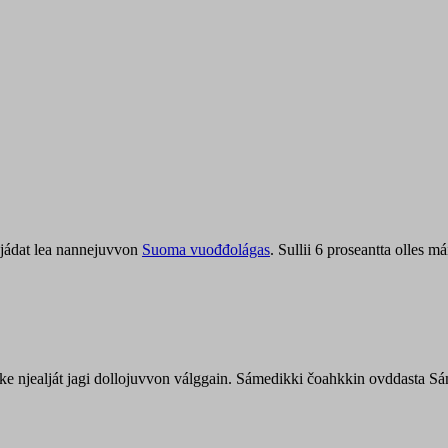
jádat lea nannejuvvon
Suoma vuođđolágas
. Sullii 6 proseantta olles
uohke njealját jagi dollojuvvon válggain. Sámedikki čoahkkin ovddasta 