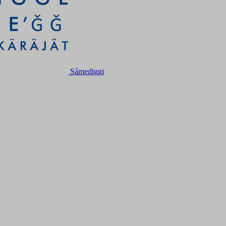
Sámediggi