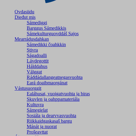
Ovdasiidu
Dieđut mis
Sámediggi
Barggus Sámedikkis
Sámekulturguovddáš Sajos
Mearrádusdahkan
Sámedikki čoahkkin
Stivra
Ságadoalli
Lávdegottit
Hálddahus
Válggat
Ráđđádallangeatnegas­vuohta
Eará doaibmaorgánat
Vástusuorggit
Ealáhusat, vuoigatvuohta ja biras
Skuvlen ja oahppamateriála
Kultuvra
Sámegielat
Sosiála ja dearvvasvuohta
Riikkaidgaskasaš bargu
Mánát ja nuorat
Prošeavttat