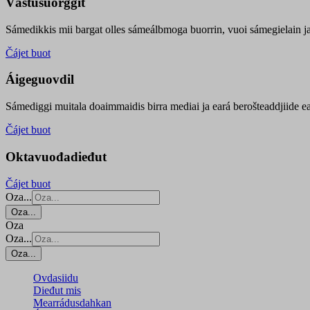
Vástusuorggit
Sámedikkis mii bargat olles sámeálbmoga buorrin, vuoi sámegielain ja 
Čájet buot
Áigeguovdil
Sámediggi muitala doaimmaidis birra mediai ja eará berošteaddjiide ea
Čájet buot
Oktavuođadieđut
Čájet buot
Oza...
Oza...
Oza
Oza...
Oza...
Ovdasiidu
Dieđut mis
Mearrádusdahkan