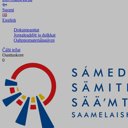
Suomi
English
Dokumeanttat
Jorgaleaddjit ja dulkkat
Oahppomateriálagávpi
Čálit iežat
Oasttuskore
0