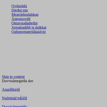
Ovdasiidu
Dieđut mis
Mearrádusdahkan
Áigeguovdil
Oktavuođadieđut
Jorgaleaddjit ja dulkkat
Oahppomateriálagávpi
Skip to content
Davvisámegiella
dav
Anarâškielâ
Nuõrttsääʹmǩiõll
Davvisámegiella