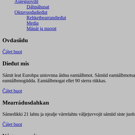
Áigeguovdil
Dáhpáhusat
Oktavuođadieđut
Rehketbearrandieđut
Media
Mánát ja nuorat
Ovdasiidu
Čájet buot
Dieđut mis
Sámit leat Eurohpa uniovnna áidna eamiálbmot. Sámiid eamiálbmotsa
eamiálbmogiidda. Eamiálbmogat ellet 90 sierra riikkas.
Čájet buot
Mearrádusdahkan
Sámedikki 21 lahtu ja njealje várrelahtu váljejuvvojit sámiid siste j
Čájet buot