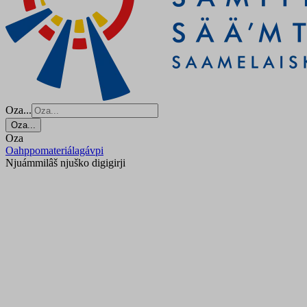
Oza...
Oza...
Oza
Oahppomateriálagávpi
Njuámmilâš njuško digigirji