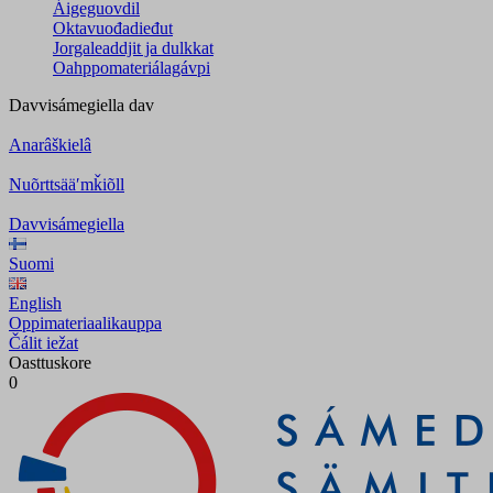
Áigeguovdil
Oktavuođadieđut
Jorgaleaddjit ja dulkkat
Oahppomateriálagávpi
Davvisámegiella
dav
Anarâškielâ
Nuõrttsääʹmǩiõll
Davvisámegiella
Suomi
English
Oppimateriaalikauppa
Čálit iežat
Oasttuskore
0