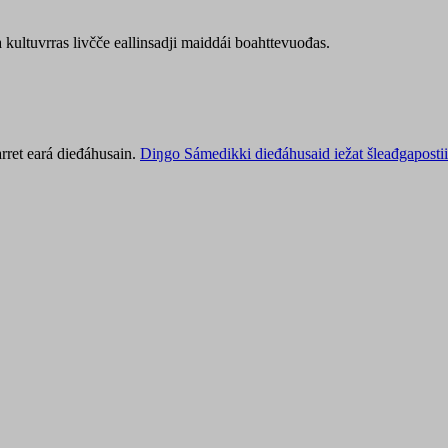
kultuvrras livčče eallinsadji maiddái boahttevuođas.
rret eará dieđáhusain.
Diŋgo Sámedikki dieđáhusaid iežat šleađgapostii