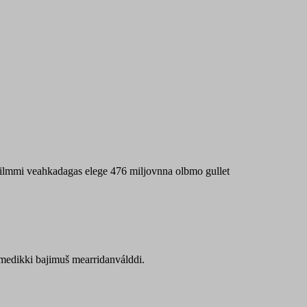
 máilmmi veahkadagas elege 476 miljovnna olbmo gullet
Sámedikki bajimuš mearridanválddi.