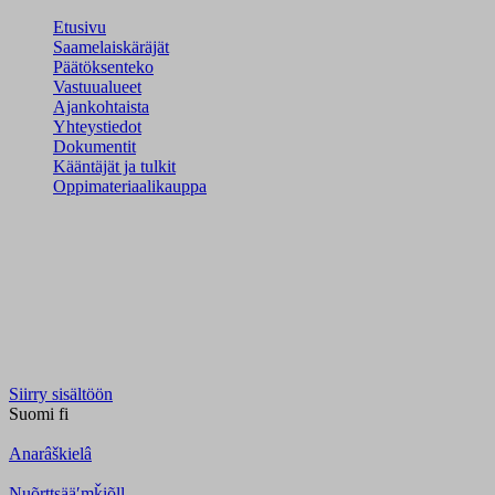
Etusivu
Saamelaiskäräjät
Päätöksenteko
Vastuualueet
Ajankohtaista
Yhteystiedot
Dokumentit
Kääntäjät ja tulkit
Oppimateriaalikauppa
Siirry sisältöön
Suomi
fi
Anarâškielâ
Nuõrttsääʹmǩiõll