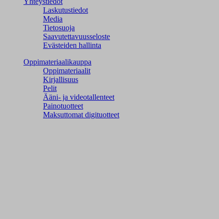
Yhteystiedot
Laskutustiedot
Media
Tietosuoja
Saavutettavuusseloste
Evästeiden hallinta
Oppimateriaalikauppa
Oppimateriaalit
Kirjallisuus
Pelit
Ääni- ja videotallenteet
Painotuotteet
Maksuttomat digituotteet