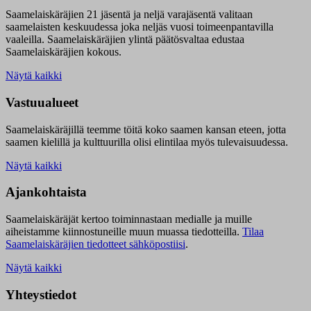
Saamelaiskäräjien 21 jäsentä ja neljä varajäsentä valitaan
saamelaisten keskuudessa joka neljäs vuosi toimeenpantavilla
vaaleilla. Saamelaiskäräjien ylintä päätösvaltaa edustaa
Saamelaiskäräjien kokous.
Näytä kaikki
Vastuualueet
Saamelaiskäräjillä t
eemme töitä koko saamen kansan eteen, jotta
saamen kielillä ja kulttuurilla olisi elintilaa myös tulevaisuudessa.
Näytä kaikki
Ajankohtaista
Saamelaiskäräjät kertoo toiminnastaan medialle ja muille
aiheistamme kiinnostuneille muun muassa tiedotteilla.
Tilaa
Saamelaiskäräjien tiedotteet sähköpostiisi
.
Näytä kaikki
Yhteystiedot