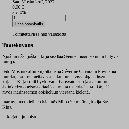
Satu Moshnikoff, 2022
0,00
€
alv. 0%
Njuámmilâš
njuško
Lisää ostoskoriin
digikirja
määrä
Toimitettavissa heti varastosta
Tuotekuvaus
Njuámmilâš njuško –kirja sisältää Saamenmaan eläimiin liittyviä
runoja.
Satu Moshnikoffin kirjoittama ja Séverine Cuénodin kuvittama
runokirja on nyt luettavissa ja kuunneltavissa digitaalisen
kirjana. Kirja sopii hyvin varhaiskasvatuksen ja alakoulun
äidinkielen oheismateriaaliksi, mutta materiaalia voi käyttää
myös inarinsaamen opiskeluun vieraana kielenä.
Inarinsaamenkielinen käännös Miina Seurujärvi, lukija Suvi
King.
2. korjattu julkaisu.