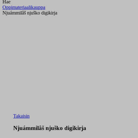
Hae
Oppimateriaalikauppa
Njuámmilâš njuško digikirja
Takaisin
Njuámmilâš njuško digikirja