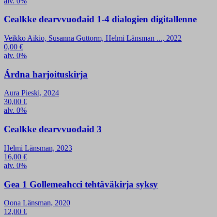
alv. 0%
Cealkke dearvvuođaid 1-4 dialogien digitallenne
Veikko Aikio, Susanna Guttorm, Helmi Länsman ..., 2022
0,00
€
alv. 0%
Árdna harjoituskirja
Aura Pieski, 2024
30,00
€
alv. 0%
Cealkke dearvvuođaid 3
Helmi Länsman, 2023
16,00
€
alv. 0%
Gea 1 Gollemeahcci tehtäväkirja syksy
Oona Länsman, 2020
12,00
€