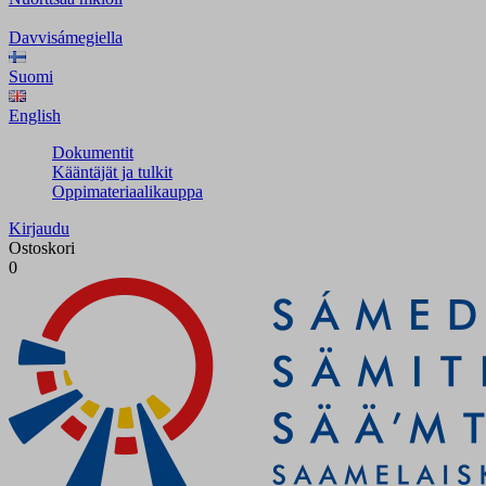
Davvisámegiella
Suomi
English
Dokumentit
Kääntäjät ja tulkit
Oppimateriaalikauppa
Kirjaudu
Ostoskori
0