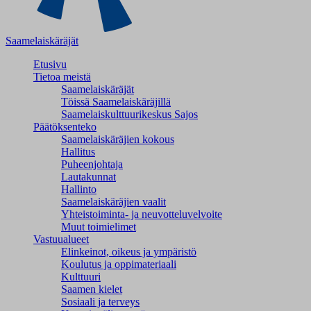
Saamelaiskäräjät
Etusivu
Tietoa meistä
Saamelaiskäräjät
Töissä Saamelaiskäräjillä
Saamelaiskulttuuri­keskus Sajos
Päätöksenteko
Saamelaiskäräjien kokous
Hallitus
Puheenjohtaja
Lautakunnat
Hallinto
Saamelaiskäräjien vaalit
Yhteistoiminta- ja neuvotteluvelvoite
Muut toimielimet
Vastuualueet
Elinkeinot, oikeus ja ympäristö
Koulutus ja oppimateriaali
Kulttuuri
Saamen kielet
Sosiaali ja terveys