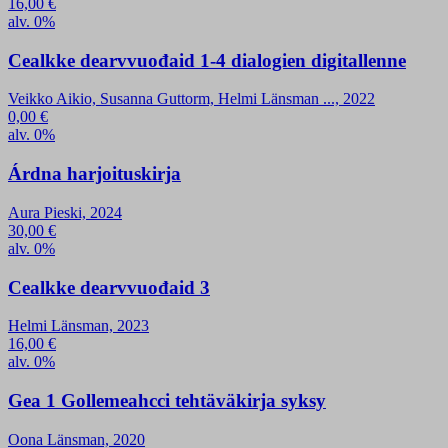
16,00
€
alv. 0%
Cealkke dearvvuođaid 1-4 dialogien digitallenne
Veikko Aikio, Susanna Guttorm, Helmi Länsman ..., 2022
0,00
€
alv. 0%
Árdna harjoituskirja
Aura Pieski, 2024
30,00
€
alv. 0%
Cealkke dearvvuođaid 3
Helmi Länsman, 2023
16,00
€
alv. 0%
Gea 1 Gollemeahcci tehtäväkirja syksy
Oona Länsman, 2020