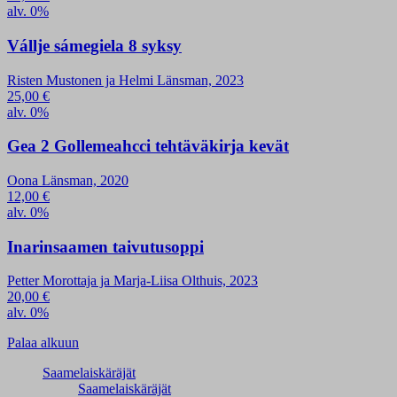
alv. 0%
Vállje sámegiela 8 syksy
Risten Mustonen ja Helmi Länsman, 2023
25,00
€
alv. 0%
Gea 2 Gollemeahcci tehtäväkirja kevät
Oona Länsman, 2020
12,00
€
alv. 0%
Inarinsaamen taivutusoppi
Petter Morottaja ja Marja-Liisa Olthuis, 2023
20,00
€
alv. 0%
Palaa alkuun
Saamelaiskäräjät
Saamelaiskäräjät