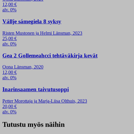
12,00
€
alv. 0%
Vállje sámegiela 8 syksy
Risten Mustonen ja Helmi Länsman, 2023
25,00
€
alv. 0%
Gea 2 Gollemeahcci tehtäväkirja kevät
Oona Länsman, 2020
12,00
€
alv. 0%
Inarinsaamen taivutusoppi
Petter Morottaja ja Marja-Liisa Olthuis, 2023
20,00
€
alv. 0%
Tutustu myös näihin