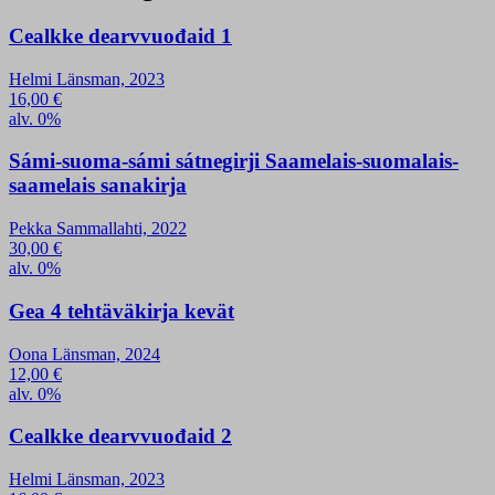
Cealkke dearvvuođaid 1
Helmi Länsman, 2023
16,00
€
alv. 0%
Sámi-suoma-sámi sátnegirji Saamelais-suomalais-
saamelais sanakirja
Pekka Sammallahti, 2022
30,00
€
alv. 0%
Gea 4 tehtäväkirja kevät
Oona Länsman, 2024
12,00
€
alv. 0%
Cealkke dearvvuođaid 2
Helmi Länsman, 2023