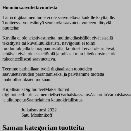
Huomio saavutettavuudesta
Tämä digitaalinen tuote ei ole saavutettava kaikille käyttäjille.
Tuotteessa voi esiintyä seuraavia saavutettavuuteen liittyviä
puutteita:
Kuvilla ei ole tekstivastineita, multimediasisällöt eivät sisällä
tekstitystä tai kuvailutulkkausta, navigointi ei toimi
ruudunlukijalla tai näppäimistöllä, kontrastit eivät ole riittävät,
tehtävät eivät ole esteettömiä ja pdf- tai muu liitetiedosto ei ole
rakeenteellisesti saavutettava.
Teemme parhaillaan työtä digitaalisten tuotteiden
saavutettavuuden parantamiseksi ja päivitämme tuotetta
mahdollisuuksien mukaan.
Kirjallisuus
Digituotteet
Maksuttomat
digituotteet
Inarinsaamenkieliset
Varhaiskasvatus
Alakoulu
Varhaiskasva
ja alkuopetus
Saamelainen kaunokirjallisuus
Julkaisuvuosi 2022
Satu Moshnikoff
Saman kategorian tuotteita