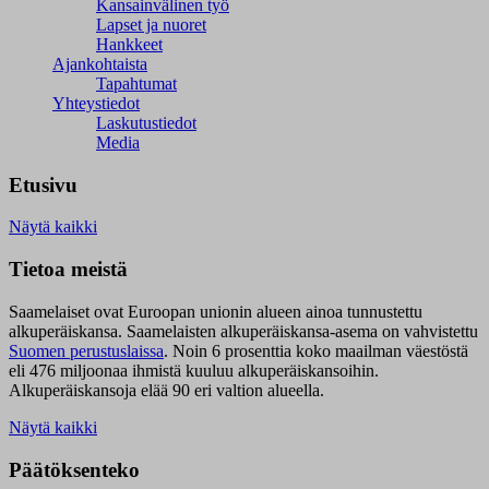
Kansainvälinen työ
Lapset ja nuoret
Hankkeet
Ajankohtaista
Tapahtumat
Yhteystiedot
Laskutustiedot
Media
Etusivu
Näytä kaikki
Tietoa meistä
Saamelaiset ovat Euroopan unionin alueen ainoa tunnustettu
alkuperäiskansa. Saamelaisten alkuperäiskansa-asema on vahvistettu
Suomen perustuslaissa
.
Noin 6 prosenttia koko maailman väestöstä
eli 476 miljoonaa ihmistä kuuluu alkuperäiskansoihin.
Alkuperäiskansoja elää 90 eri valtion alueella.
Näytä kaikki
Päätöksenteko