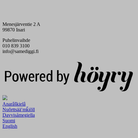
Menesjärventie 2 A
99870 Inari
Puhelinvaihde
010 839 3100
info@samediggi.fi
Digi- ja mainostoimisto Höyry Rovaniemi ja Oulu
Anarâškielâ
Nuõrttsääʹmǩiõll
Davvisámegiella
Suomi
English