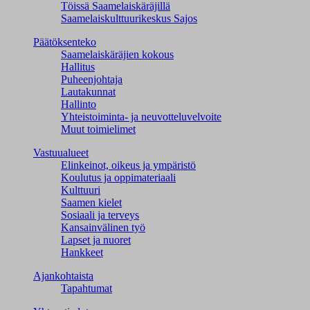
Töissä Saamelaiskäräjillä
Saamelaiskulttuuri­keskus Sajos
Päätöksenteko
Saamelaiskäräjien kokous
Hallitus
Puheenjohtaja
Lautakunnat
Hallinto
Yhteistoiminta- ja neuvotteluvelvoite
Muut toimielimet
Vastuualueet
Elinkeinot, oikeus ja ympäristö
Koulutus ja oppimateriaali
Kulttuuri
Saamen kielet
Sosiaali ja terveys
Kansainvälinen työ
Lapset ja nuoret
Hankkeet
Ajankohtaista
Tapahtumat