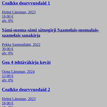
Cealkke dearvvuođaid 1
Helmi Länsman, 2023
16,00
€
alv. 0%
Sámi-suoma-sámi sátnegirji Saamelais-suomalais-
saamelais sanakirja
Pekka Sammallahti, 2022
30,00
€
alv. 0%
Gea 4 tehtäväkirja kevät
Oona Länsman, 2024
12,00
€
alv. 0%
Cealkke dearvvuođaid 2
Helmi Länsman, 2023
16,00
€