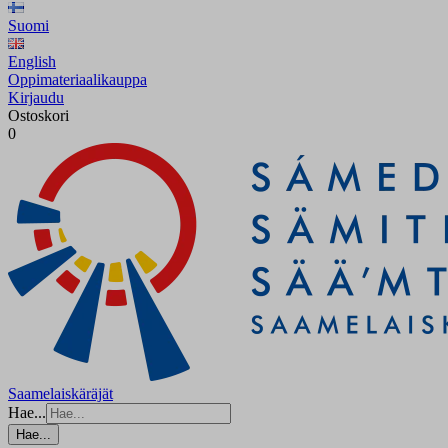
Suomi
English
Oppimateriaalikauppa
Kirjaudu
Ostoskori
0
Saamelaiskäräjät
Hae...
Hae...