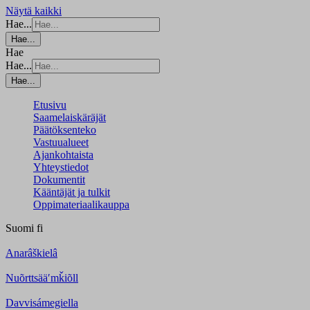
Näytä kaikki
Hae...
Hae...
Hae
Hae...
Hae...
Etusivu
Saamelaiskäräjät
Päätöksenteko
Vastuualueet
Ajankohtaista
Yhteystiedot
Dokumentit
Kääntäjät ja tulkit
Oppimateriaalikauppa
Suomi
fi
Anarâškielâ
Nuõrttsääʹmǩiõll
Davvisámegiella