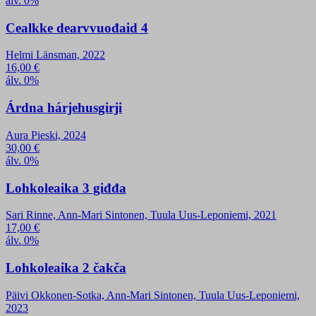
álv. 0%
Cealkke dearvvuođaid 4
Helmi Länsman, 2022
16,00
€
álv. 0%
Árdna hárjehusgirji
Aura Pieski, 2024
30,00
€
álv. 0%
Lohkoleaika 3 giđđa
Sari Rinne, Ann-Mari Sintonen, Tuula Uus-Leponiemi, 2021
17,00
€
álv. 0%
Lohkoleaika 2 čakča
Päivi Okkonen-Sotka, Ann-Mari Sintonen, Tuula Uus-Leponiemi,
2023