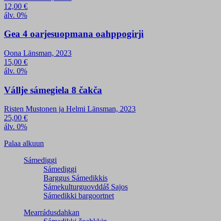
12,00
€
álv. 0%
Gea 4 oarjesuopmana oahppogirji
Oona Länsman, 2023
15,00
€
álv. 0%
Vállje sámegiela 8 čakča
Risten Mustonen ja Helmi Länsman, 2023
25,00
€
álv. 0%
Palaa alkuun
Sámediggi
Sámediggi
Barggus Sámedikkis
Sámekulturguovddáš Sajos
Sámedikki bargoortnet
Mearrádusdahkan