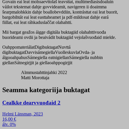
Govain eai leat molssaevttolaš teavsttat, multimediasisdoaluin
váilot tekstemat dahje govvideamit, navigeren ii doaimma
šearpmalohkkin dahje boallobevddiin, kontrásttat eai leat buorit,
bargobihtát eai leat easttaheamet ja pdf-mildosat dahje eará
fiillat, eai leat ráhkaduslaččat olahahtti.
Mii bargat geažos áigge digitála buktagiid olahahttivuođa
buorideami ovdii ja beaivádit buktagiid vejolašvuođaid mielde.
Oahppomateriálat
Digibuktagat
Nuvttá
digibuktagat
Davvisámegiella
Vuolleskuvla
Ovda- ja
álgooahpahus
Sámegiella eatnigiellan
Sámegiella nubbin
giellan
Sátnegirjjit ja giellaoahppogirjjit
Almmustahttinjahki 2022
Matti Morottaja
Seamma kategoriija buktagat
Cealkke dearvvuođaid 2
Helmi Länsman, 2023
16,00
€
álv. 0%