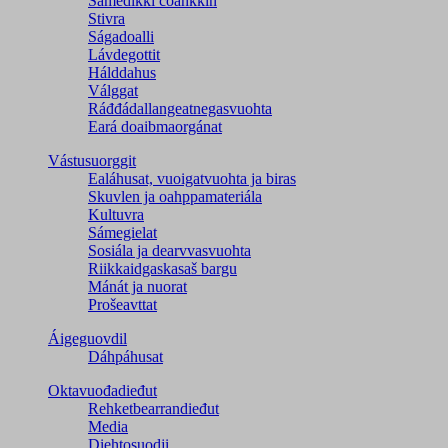
Sámedikki čoahkkin
Stivra
Ságadoalli
Lávdegottit
Hálddahus
Válggat
Ráđđádallangeatnegas­vuohta
Eará doaibmaorgánat
Vástusuorggit
Ealáhusat, vuoigatvuohta ja biras
Skuvlen ja oahppamateriála
Kultuvra
Sámegielat
Sosiála ja dearvvasvuohta
Riikkaidgaskasaš bargu
Mánát ja nuorat
Prošeavttat
Áigeguovdil
Dáhpáhusat
Oktavuođadieđut
Rehketbearrandieđut
Media
Diehtosuodji