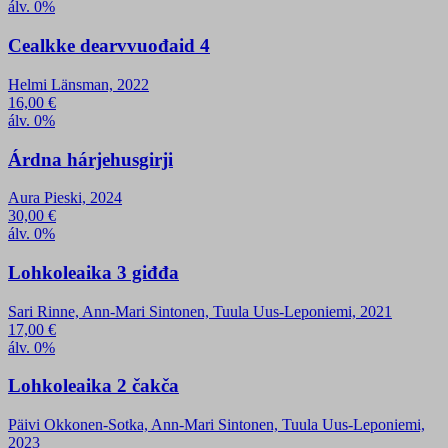
álv. 0%
Cealkke dearvvuođaid 4
Helmi Länsman, 2022
16,00
€
álv. 0%
Árdna hárjehusgirji
Aura Pieski, 2024
30,00
€
álv. 0%
Lohkoleaika 3 giđđa
Sari Rinne, Ann-Mari Sintonen, Tuula Uus-Leponiemi, 2021
17,00
€
álv. 0%
Lohkoleaika 2 čakča
Päivi Okkonen-Sotka, Ann-Mari Sintonen, Tuula Uus-Leponiemi,
2023