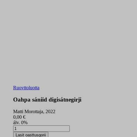
Ruovttoluotta
Oahpa sániid digisátnegirji
Matti Morottaja, 2022
0,00
€
álv. 0%
Oahpa
sániid
Lasit oasttusgorii