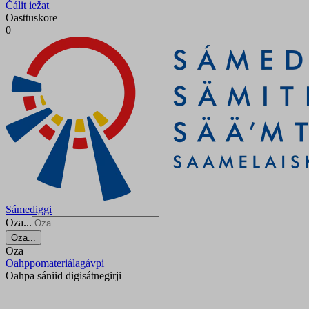
Čálit iežat
Oasttuskore
0
Sámediggi
Oza...
Oza...
Oza
Oahppomateriálagávpi
Oahpa sániid digisátnegirji