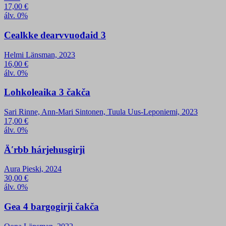
17,00
€
álv. 0%
Cealkke dearvvuođaid 3
Helmi Länsman, 2023
16,00
€
álv. 0%
Lohkoleaika 3 čakča
Sari Rinne, Ann-Mari Sintonen, Tuula Uus-Leponiemi, 2023
17,00
€
álv. 0%
Äʹrbb hárjehusgirji
Aura Pieski, 2024
30,00
€
álv. 0%
Gea 4 bargogirji čakča