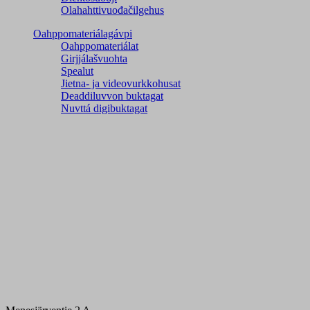
Olahahttivuođačilgehus
Oahppomateriálagávpi
Oahppomateriálat
Girjjálašvuohta
Spealut
Jietna- ja videovurkkohusat
Deaddiluvvon buktagat
Nuvttá digibuktagat