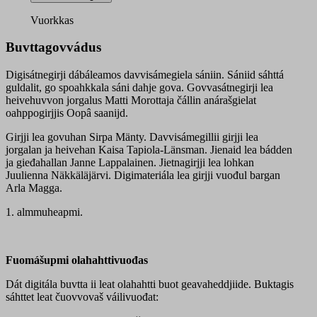
digisátnegirji
quantity
Vuorkkas
Buvttagovvádus
Digisátnegirji dábáleamos davvisámegiela sániin. Sániid sáhttá
guldalit, go spoahkkala sáni dahje gova. Govvasátnegirji lea
heivehuvvon jorgalus Matti Morottaja čállin anárašgielat
oahppogirjjis Oopâ saanijd.
Girjji lea govuhan Sirpa Mänty. Davvisámegillii girjji lea
jorgalan ja heivehan Kaisa Tapiola-Länsman. Jienaid lea bádden
ja gieđahallan Janne Lappalainen. Jietnagirjji lea lohkan
Juulienna Näkkäläjärvi. Digimateriála lea girjji vuođul bargan
Arla Magga.
1. almmuheapmi.
Fuomášupmi olahahttivuođas
Dát digitála buvtta ii leat olahahtti buot geavaheddjiide. Buktagis
sáhttet leat čuovvovaš váilivuođat: