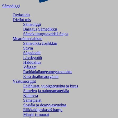
Sámediggi
Ovdasiidu
Dieđut mis
Sámediggi
Barggus Sámedikkis
Sámekulturguovddáš Sajos
Mearrádusdahkan
Sámedikki čoahkkin
Stivra
Ságadoalli
Lávdegottit
Hálddahus
Válggat
Ráđđádallangeatnegas­vuohta
Eará doaibmaorgánat
Vástusuorggit
Ealáhusat, vuoigatvuohta ja biras
Skuvlen ja oahppamateriála
Kultuvra
Sámegielat
Sosiála ja dearvvasvuohta
Riikkaidgaskasaš bargu
Mánát ja nuorat