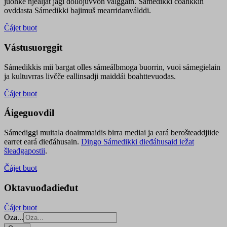
juohke njealját jagi dollojuvvon válggain. Sámedikki čoahkkin
ovddasta Sámedikki bajimuš mearridanválddi.
Čájet buot
Vástusuorggit
Sámedikkis mii bargat olles sámeálbmoga buorrin, vuoi sámegielain
ja kultuvrras livčče eallinsadji maiddái boahttevuođas.
Čájet buot
Áigeguovdil
Sámediggi muitala doaimmaidis birra mediai ja eará berošteaddjiide
earret eará dieđáhusain.
Diŋgo Sámedikki dieđáhusaid iežat
šleađgapostii
.
Čájet buot
Oktavuođadieđut
Čájet buot
Oza...