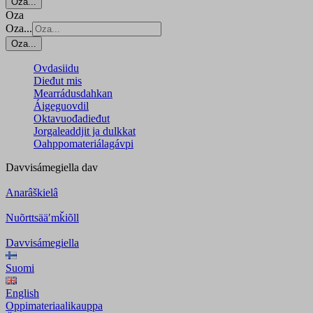
Oza...
Oza
Oza...
Oza...
Ovdasiidu
Dieđut mis
Mearrádusdahkan
Áigeguovdil
Oktavuođadieđut
Jorgaleaddjit ja dulkkat
Oahppomateriálagávpi
Davvisámegiella
dav
Anarâškielâ
Nuõrttsääʹmǩiõll
Davvisámegiella
Suomi
English
Oppimateriaalikauppa