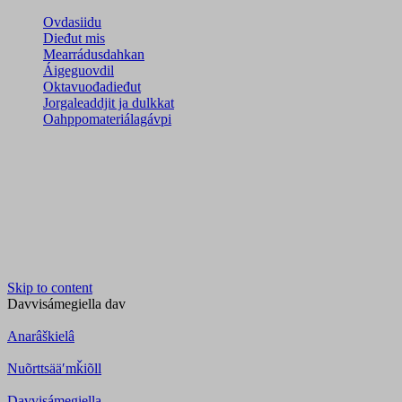
Ovdasiidu
Dieđut mis
Mearrádusdahkan
Áigeguovdil
Oktavuođadieđut
Jorgaleaddjit ja dulkkat
Oahppomateriálagávpi
Skip to content
Davvisámegiella
dav
Anarâškielâ
Nuõrttsääʹmǩiõll
Davvisámegiella