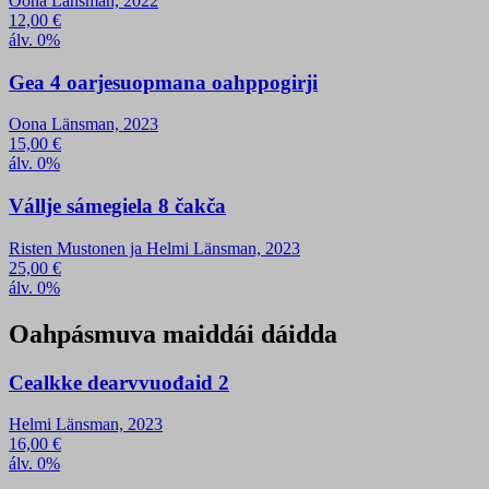
Oona Länsman, 2022
12,00
€
álv. 0%
Gea 4 oarjesuopmana oahppogirji
Oona Länsman, 2023
15,00
€
álv. 0%
Vállje sámegiela 8 čakča
Risten Mustonen ja Helmi Länsman, 2023
25,00
€
álv. 0%
Oahpásmuva maiddái dáidda
Cealkke dearvvuođaid 2
Helmi Länsman, 2023
16,00
€
álv. 0%