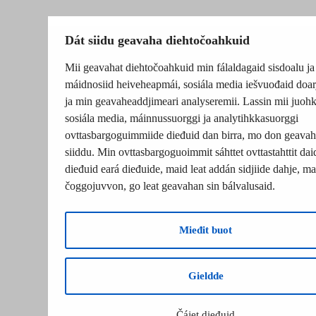
Dát siidu geavaha diehtočoahkuid
Mii geavahat diehtočoahkuid min fálaldagaid sisdoalu ja
máidnosiid heiveheapmái, sosiála media iešvuođaid doar
ja min geavaheaddjimeari analyseremii. Lassin mii juohk
sosiála media, máinnussuorggi ja analytihkkasuorggi
ovttasbargoguimmiide dieđuid dan birra, mo don geavah
siiddu. Min ovttasbargoguoimmit sáhttet ovttastahttit dai
dieđuid eará dieđuide, maid leat addán sidjiide dahje, mat
čoggojuvvon, go leat geavahan sin bálvalusaid.
Mieđit buot
Gieldde
Čájet dieđuid