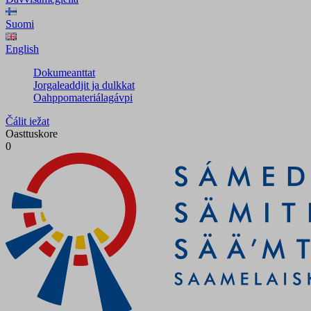
Suomi
English
Dokumeanttat
Jorgaleaddjit ja dulkkat
Oahppomateriálagávpi
Čálit iežat
Oasttuskore
0