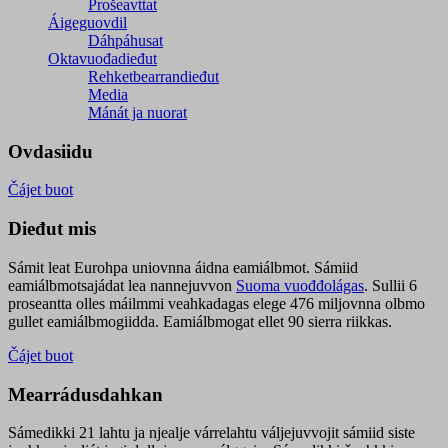
Prošeavttat
Áigeguovdil
Dáhpáhusat
Oktavuođadieđut
Rehketbearrandieđut
Media
Mánát ja nuorat
Ovdasiidu
Čájet buot
Dieđut mis
Sámit leat Eurohpa uniovnna áidna eamiálbmot. Sámiid
eamiálbmotsajádat lea nannejuvvon
Suoma vuođđolágas
. Sullii 6
proseantta olles máilmmi veahkadagas elege 476 miljovnna olbmo
gullet eamiálbmogiidda. Eamiálbmogat ellet 90 sierra riikkas.
Čájet buot
Mearrádusdahkan
Sámedikki 21 lahtu ja njealje várrelahtu váljejuvvojit sámiid siste