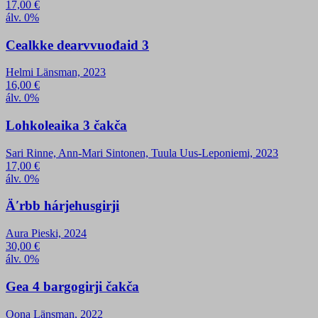
17,00
€
álv. 0%
Cealkke dearvvuođaid 3
Helmi Länsman, 2023
16,00
€
álv. 0%
Lohkoleaika 3 čakča
Sari Rinne, Ann-Mari Sintonen, Tuula Uus-Leponiemi, 2023
17,00
€
álv. 0%
Äʹrbb hárjehusgirji
Aura Pieski, 2024
30,00
€
álv. 0%
Gea 4 bargogirji čakča
Oona Länsman, 2022