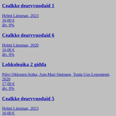
Cealkke dearvvuođaid 1
Helmi Länsman, 2023
16,00
€
álv. 0%
Cealkke dearvvuođaid 6
Helmi Länsman, 2020
16,00
€
álv. 0%
Lohkoleaika 2 giđđa
Päivi Okkonen-Sotka, Ann-Mari Sintonen, Tuula Uus-Leponiemi,
2020
17,00
€
álv. 0%
Cealkke dearvvuođaid 5
Helmi Länsman, 2023
16,00
€