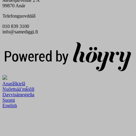
Menesjärventie 2 A
99870 Anár
Telefonguovddáš
010 839 3100
info@samediggi.fi
Digi- ja mainostoimisto Höyry Rovaniemi ja Oulu
Anarâškielâ
Nuõrttsääʹmǩiõll
Davvisámegiella
Suomi
English