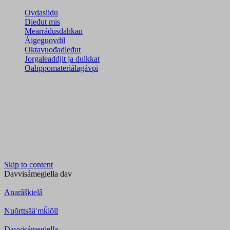
Ovdasiidu
Dieđut mis
Mearrádusdahkan
Áigeguovdil
Oktavuođadieđut
Jorgaleaddjit ja dulkkat
Oahppomateriálagávpi
Skip to content
Davvisámegiella
dav
Anarâškielâ
Nuõrttsääʹmǩiõll
Davvisámegiella