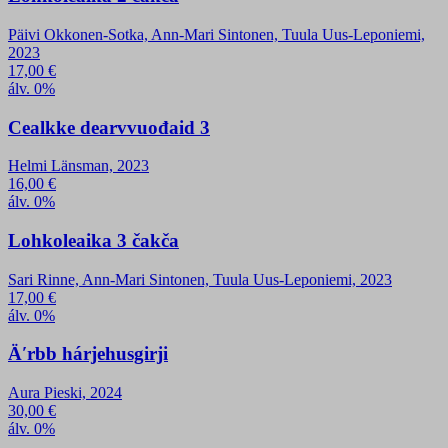
Päivi Okkonen-Sotka, Ann-Mari Sintonen, Tuula Uus-Leponiemi,
2023
17,00
€
álv. 0%
Cealkke dearvvuođaid 3
Helmi Länsman, 2023
16,00
€
álv. 0%
Lohkoleaika 3 čakča
Sari Rinne, Ann-Mari Sintonen, Tuula Uus-Leponiemi, 2023
17,00
€
álv. 0%
Äʹrbb hárjehusgirji
Aura Pieski, 2024
30,00
€
álv. 0%