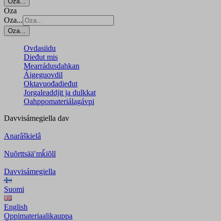
Oza...
Oza
Oza...
Oza...
Ovdasiidu
Dieđut mis
Mearrádusdahkan
Áigeguovdil
Oktavuođadieđut
Jorgaleaddjit ja dulkkat
Oahppomateriálagávpi
Davvisámegiella
dav
Anarâškielâ
Nuõrttsääʹmǩiõll
Davvisámegiella
Suomi
English
Oppimateriaalikauppa