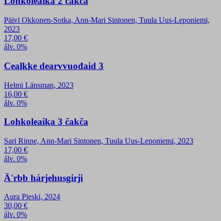
Lohkoleaika 2 čakča
Päivi Okkonen-Sotka, Ann-Mari Sintonen, Tuula Uus-Leponiemi,
2023
17,00
€
álv. 0%
Cealkke dearvvuođaid 3
Helmi Länsman, 2023
16,00
€
álv. 0%
Lohkoleaika 3 čakča
Sari Rinne, Ann-Mari Sintonen, Tuula Uus-Leponiemi, 2023
17,00
€
álv. 0%
Äʹrbb hárjehusgirji
Aura Pieski, 2024
30,00
€
álv. 0%