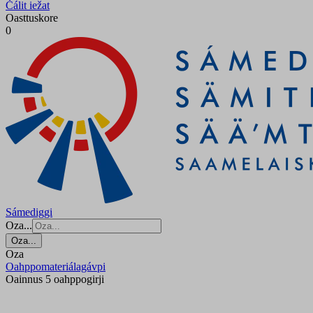
Čálit iežat
Oasttuskore
0
Sámediggi
Oza...
Oza...
Oza
Oahppomateriálagávpi
Oainnus 5 oahppogirji