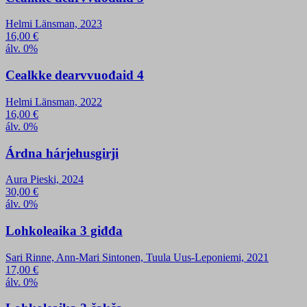
Helmi Länsman, 2023
16,00
€
álv. 0%
Cealkke dearvvuođaid 4
Helmi Länsman, 2022
16,00
€
álv. 0%
Árdna hárjehusgirji
Aura Pieski, 2024
30,00
€
álv. 0%
Lohkoleaika 3 giđđa
Sari Rinne, Ann-Mari Sintonen, Tuula Uus-Leponiemi, 2021
17,00
€
álv. 0%