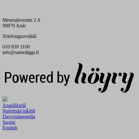
Menesjärventie 2 A
99870 Anár
Telefonguovddáš
010 839 3100
info@samediggi.fi
Digi- ja mainostoimisto Höyry Rovaniemi ja Oulu
Anarâškielâ
Nuõrttsääʹmǩiõll
Davvisámegiella
Suomi
English