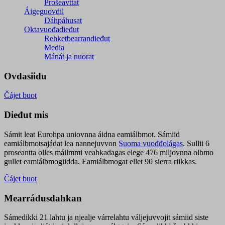
Prošeavttat
Áigeguovdil
Dáhpáhusat
Oktavuođadieđut
Rehketbearrandieđut
Media
Mánát ja nuorat
Ovdasiidu
Čájet buot
Dieđut mis
Sámit leat Eurohpa uniovnna áidna eamiálbmot. Sámiid
eamiálbmotsajádat lea nannejuvvon
Suoma vuođđolágas
. Sullii 6
proseantta olles máilmmi veahkadagas elege 476 miljovnna olbmo
gullet eamiálbmogiidda. Eamiálbmogat ellet 90 sierra riikkas.
Čájet buot
Mearrádusdahkan
Sámedikki 21 lahtu ja njealje várrelahtu váljejuvvojit sámiid siste