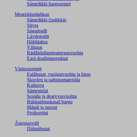
Sámedikki bargoortnet
Mearrádusdahkan
Sámedikki čoahkkin
Stivra
Ságadoalli
Lávdegottit
Hálddahus
Válggat
Ráđđádallangeatnegas­vuohta
Eará doaibmaorgánat
Vástusuorggit
Ealáhusat, vuoigatvuohta ja biras
Skuvlen ja oahppamateriála
Kultuvra
Sámegielat
Sosiála ja dearvvasvuohta
Riikkaidgaskasaš bargu
Mánát ja nuorat
Prošeavttat
Áigeguovdil
Dáhpáhusat