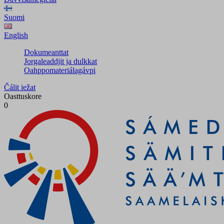
Suomi
English
Dokumeanttat
Jorgaleaddjit ja dulkkat
Oahppomateriálagávpi
Čálit iežat
Oasttuskore
0