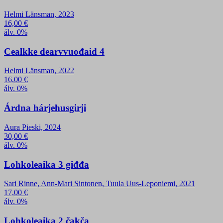
Helmi Länsman, 2023
16,00
€
álv. 0%
Cealkke dearvvuođaid 4
Helmi Länsman, 2022
16,00
€
álv. 0%
Árdna hárjehusgirji
Aura Pieski, 2024
30,00
€
álv. 0%
Lohkoleaika 3 giđđa
Sari Rinne, Ann-Mari Sintonen, Tuula Uus-Leponiemi, 2021
17,00
€
álv. 0%
Lohkoleaika 2 čakča