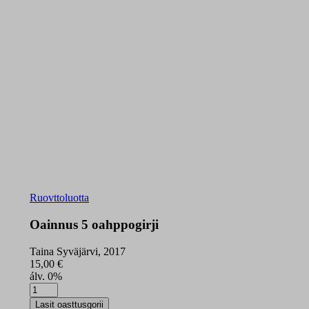
Ruovttoluotta
Oainnus 5 oahppogirji
Taina Syväjärvi, 2017
15,00
€
álv. 0%
Oainnus
5
Lasit oasttusgorii