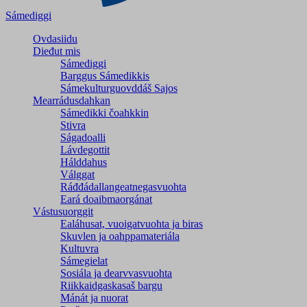
Sámediggi
Ovdasiidu
Dieđut mis
Sámediggi
Barggus Sámedikkis
Sámekulturguovddáš Sajos
Mearrádusdahkan
Sámedikki čoahkkin
Stivra
Ságadoalli
Lávdegottit
Hálddahus
Válggat
Ráđđádallangeatnegas­vuohta
Eará doaibmaorgánat
Vástusuorggit
Ealáhusat, vuoigatvuohta ja biras
Skuvlen ja oahppamateriála
Kultuvra
Sámegielat
Sosiála ja dearvvasvuohta
Riikkaidgaskasaš bargu
Mánát ja nuorat