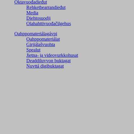
Oktavuođadieđut
Rehketbearrandieđut
Media
Diehtosuodji
Olahahttivuođačilgehus
Oahppomateriálagávpi
Oahppomateriálat
Girjjálašvuohta
Spealut
Jietna- ja videovurkkohusat
Deaddiluvvon buktagat
Nuvttá digibuktagat