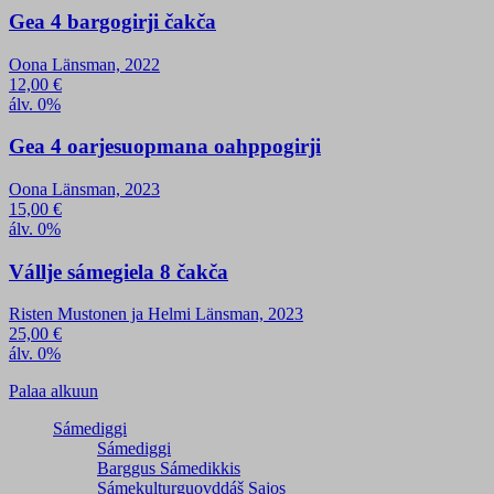
Gea 4 bargogirji čakča
Oona Länsman, 2022
12,00
€
álv. 0%
Gea 4 oarjesuopmana oahppogirji
Oona Länsman, 2023
15,00
€
álv. 0%
Vállje sámegiela 8 čakča
Risten Mustonen ja Helmi Länsman, 2023
25,00
€
álv. 0%
Palaa alkuun
Sámediggi
Sámediggi
Barggus Sámedikkis
Sámekulturguovddáš Sajos