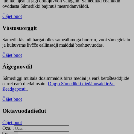
juohke njealját jagi dollojuvvon válggain. Sámedikki čoahkkin
ovddasta Sámedikki bajimuš mearridanválddi.
Čájet buot
Vástusuorggit
Sámedikkis mii bargat olles sámeálbmoga buorrin, vuoi sámegielain
ja kultuvrras livčče eallinsadji maiddái boahttevuođas.
Čájet buot
Áigeguovdil
Sámediggi muitala doaimmaidis birra mediai ja eará berošteaddjiide
earret eará dieđáhusain.
Diŋgo Sámedikki dieđáhusaid iežat
šleađgapostii
.
Čájet buot
Oktavuođadieđut
Čájet buot
Oza...