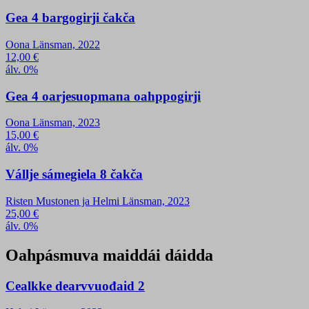
Gea 4 bargogirji čakča
Oona Länsman, 2022
12,00
€
álv. 0%
Gea 4 oarjesuopmana oahppogirji
Oona Länsman, 2023
15,00
€
álv. 0%
Vállje sámegiela 8 čakča
Risten Mustonen ja Helmi Länsman, 2023
25,00
€
álv. 0%
Oahpásmuva maiddái dáidda
Cealkke dearvvuođaid 2