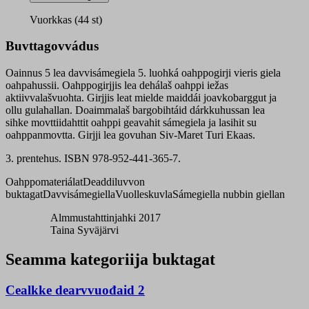
oahppogirji
quantity
Vuorkkas (44 st)
Buvttagovvádus
Oainnus 5 lea davvisámegiela 5. luohká oahppogirji vieris giela
oahpahussii. Oahppogirjjis lea dehálaš oahppi iežas
aktiivvalašvuohta. Girjjis leat mielde maiddái joavkobarggut ja
ollu gulahallan. Doaimmalaš bargobihtáid dárkkuhussan lea
sihke movttiidahttit oahppi geavahit sámegiela ja lasihit su
oahppanmovtta. Girjji lea govuhan Siv-Maret Turi Ekaas.
3. prentehus. ISBN 978-952-441-365-7.
Oahppomateriálat
Deaddiluvvon
buktagat
Davvisámegiella
Vuolleskuvla
Sámegiella nubbin giellan
Almmustahttinjahki 2017
Taina Syväjärvi
Seamma kategoriija buktagat
Cealkke dearvvuođaid 2