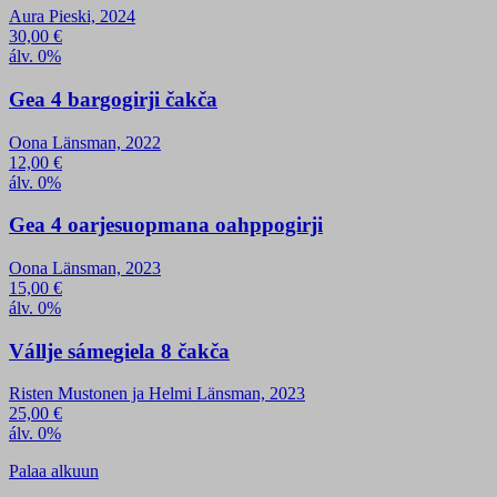
Aura Pieski, 2024
30,00
€
álv. 0%
Gea 4 bargogirji čakča
Oona Länsman, 2022
12,00
€
álv. 0%
Gea 4 oarjesuopmana oahppogirji
Oona Länsman, 2023
15,00
€
álv. 0%
Vállje sámegiela 8 čakča
Risten Mustonen ja Helmi Länsman, 2023
25,00
€
álv. 0%
Palaa alkuun