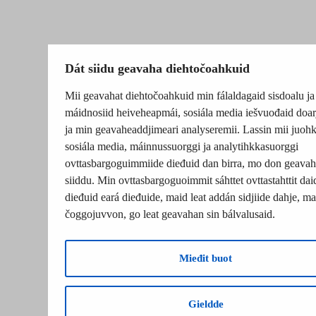
Dát siidu geavaha diehtočoahkuid
Mii geavahat diehtočoahkuid min fálaldagaid sisdoalu ja
máidnosiid heiveheapmái, sosiála media iešvuođaid doar
ja min geavaheaddjimeari analyseremii. Lassin mii juohk
sosiála media, máinnussuorggi ja analytihkkasuorggi
ovttasbargoguimmiide dieđuid dan birra, mo don geavah
siiddu. Min ovttasbargoguoimmit sáhttet ovttastahttit dai
dieđuid eará dieđuide, maid leat addán sidjiide dahje, mat
čoggojuvvon, go leat geavahan sin bálvalusaid.
Mieđit buot
Gieldde