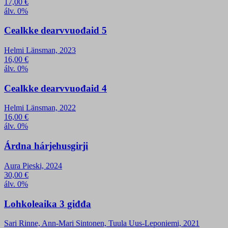
17,00
€
álv. 0%
Cealkke dearvvuođaid 5
Helmi Länsman, 2023
16,00
€
álv. 0%
Cealkke dearvvuođaid 4
Helmi Länsman, 2022
16,00
€
álv. 0%
Árdna hárjehusgirji
Aura Pieski, 2024
30,00
€
álv. 0%
Lohkoleaika 3 giđđa
Sari Rinne, Ann-Mari Sintonen, Tuula Uus-Leponiemi, 2021