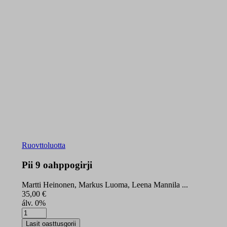
Ruovttoluotta
Pii 9 oahppogirji
Martti Heinonen, Markus Luoma, Leena Mannila ...
35,00
€
álv. 0%
Pii
9
Lasit oasttusgorii