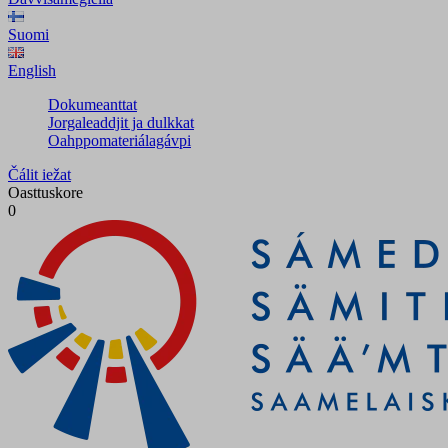
Suomi
English
Dokumeanttat
Jorgaleaddjit ja dulkkat
Oahppomateriálagávpi
Čálit iežat
Oasttuskore
0