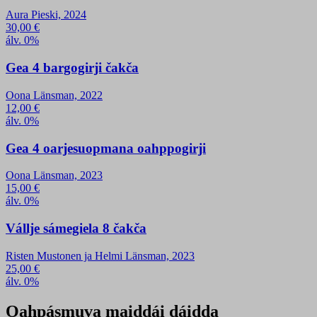
Aura Pieski, 2024
30,00
€
álv. 0%
Gea 4 bargogirji čakča
Oona Länsman, 2022
12,00
€
álv. 0%
Gea 4 oarjesuopmana oahppogirji
Oona Länsman, 2023
15,00
€
álv. 0%
Vállje sámegiela 8 čakča
Risten Mustonen ja Helmi Länsman, 2023
25,00
€
álv. 0%
Oahpásmuva maiddái dáidda