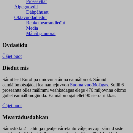
Prošeavttat
Áigeguovdil
Dáhpáhusat
Oktavuođadieđut
Rehketbearrandieđut
Media
Mánát ja nuorat
Ovdasiidu
Čájet buot
Dieđut mis
Sámit leat Eurohpa uniovnna áidna eamiálbmot. Sámiid
eamiálbmotsajádat lea nannejuvvon
Suoma vuođđolágas
. Sullii 6
proseantta olles máilmmi veahkadagas elege 476 miljovnna olbmo
gullet eamiálbmogiidda. Eamiálbmogat ellet 90 sierra riikkas.
Čájet buot
Mearrádusdahkan
Sámedikki 21 lahtu ja njealje várrelahtu váljejuvvojit sámiid siste