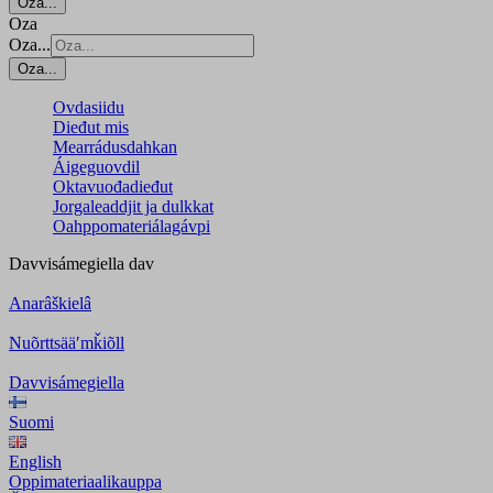
Oza...
Oza
Oza...
Oza...
Ovdasiidu
Dieđut mis
Mearrádusdahkan
Áigeguovdil
Oktavuođadieđut
Jorgaleaddjit ja dulkkat
Oahppomateriálagávpi
Davvisámegiella
dav
Anarâškielâ
Nuõrttsääʹmǩiõll
Davvisámegiella
Suomi
English
Oppimateriaalikauppa