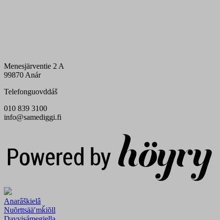
Menesjärventie 2 A
99870 Anár
Telefonguovddáš
010 839 3100
info@samediggi.fi
Digi- ja mainostoimisto Höyry Rovaniemi ja Oulu
Anarâškielâ
Nuõrttsääʹmǩiõll
Davvisámegiella