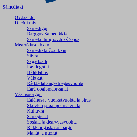
Sámediggi
Ovdasiidu
Dieđut mis
Sámediggi
Barggus Sámedikkis
Sámekulturguovddáš Sajos
Mearrádusdahkan
Sámedikki čoahkkin
Stivra
Ságadoalli
Lávdegottit
Hálddahus
Válggat
Ráđđádallangeatnegas­vuohta
Eará doaibmaorgánat
Vástusuorggit
Ealáhusat, vuoigatvuohta ja biras
Skuvlen ja oahppamateriála
Kultuvra
Sámegielat
Sosiála ja dearvvasvuohta
Riikkaidgaskasaš bargu
Mánát ja nuorat