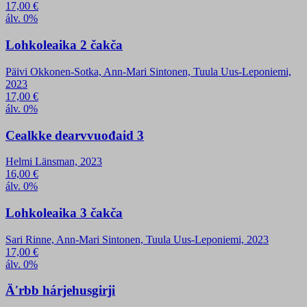
17,00
€
álv. 0%
Lohkoleaika 2 čakča
Päivi Okkonen-Sotka, Ann-Mari Sintonen, Tuula Uus-Leponiemi,
2023
17,00
€
álv. 0%
Cealkke dearvvuođaid 3
Helmi Länsman, 2023
16,00
€
álv. 0%
Lohkoleaika 3 čakča
Sari Rinne, Ann-Mari Sintonen, Tuula Uus-Leponiemi, 2023
17,00
€
álv. 0%
Äʹrbb hárjehusgirji