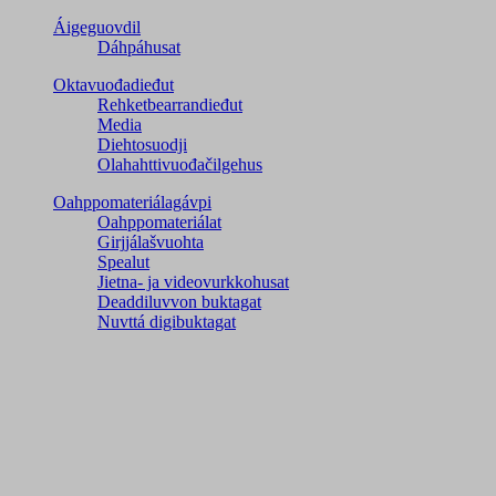
Áigeguovdil
Dáhpáhusat
Oktavuođadieđut
Rehketbearrandieđut
Media
Diehtosuodji
Olahahttivuođačilgehus
Oahppomateriálagávpi
Oahppomateriálat
Girjjálašvuohta
Spealut
Jietna- ja videovurkkohusat
Deaddiluvvon buktagat
Nuvttá digibuktagat