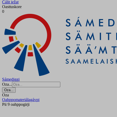
Čálit iežat
Oasttuskore
0
Sámediggi
Oza...
Oza...
Oza
Oahppomateriálagávpi
Pii 9 oahppogirji