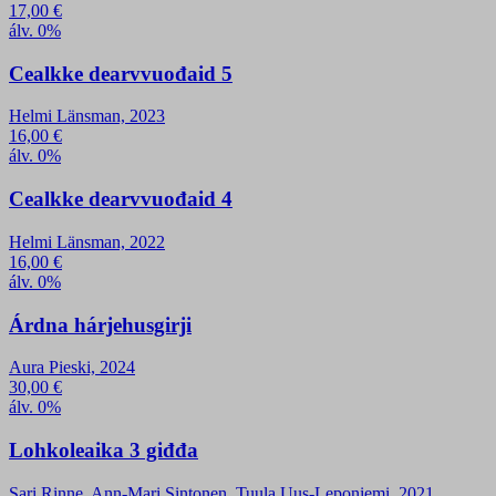
17,00
€
álv. 0%
Cealkke dearvvuođaid 5
Helmi Länsman, 2023
16,00
€
álv. 0%
Cealkke dearvvuođaid 4
Helmi Länsman, 2022
16,00
€
álv. 0%
Árdna hárjehusgirji
Aura Pieski, 2024
30,00
€
álv. 0%
Lohkoleaika 3 giđđa
Sari Rinne, Ann-Mari Sintonen, Tuula Uus-Leponiemi, 2021