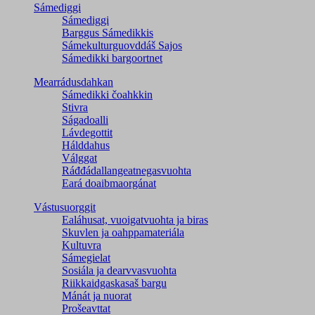
Sámediggi
Sámediggi
Barggus Sámedikkis
Sámekulturguovddáš Sajos
Sámedikki bargoortnet
Mearrádusdahkan
Sámedikki čoahkkin
Stivra
Ságadoalli
Lávdegottit
Hálddahus
Válggat
Ráđđádallangeatnegas­vuohta
Eará doaibmaorgánat
Vástusuorggit
Ealáhusat, vuoigatvuohta ja biras
Skuvlen ja oahppamateriála
Kultuvra
Sámegielat
Sosiála ja dearvvasvuohta
Riikkaidgaskasaš bargu
Mánát ja nuorat
Prošeavttat