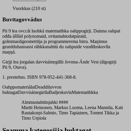
oahppogirji
quantity
Vuorkkas (210 st)
Buvttagovvádus
Pii 9 lea ovccát luohká matematihka oahppogirji. Dainna oahpat
ođđa áššiid polynomaid, ovttamahtodatpáraid,
golmmaoligeometriija ja programmerema birra. Maŋimus
geardduhanoassi ráhkkanahttá du oahpuide vuođđoskuvlla
maŋŋá.
Girjji lea jorgalan davvisámegillii Jovnna-Ánde Vest (álgogirji
Pii 9, Otava).
1. prentehus. ISBN 978-952-441-368-8.
Oahppomateriálat
Deaddiluvvon
buktagat
Davvisámegiella
Badjeskuvla
Matematihkka
Almmustahttinjahki ####
Martti Heinonen, Markus Luoma, Leena Mannila, Kati
Rautakorpi-Salmio, Timo Tapiainen, Tommi Tikka ja
Timo Urpiola
Seamma kategoriija buktagat