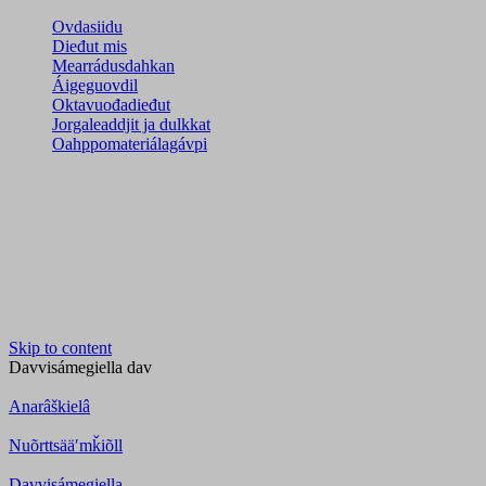
Ovdasiidu
Dieđut mis
Mearrádusdahkan
Áigeguovdil
Oktavuođadieđut
Jorgaleaddjit ja dulkkat
Oahppomateriálagávpi
Skip to content
Davvisámegiella
dav
Anarâškielâ
Nuõrttsääʹmǩiõll
Davvisámegiella