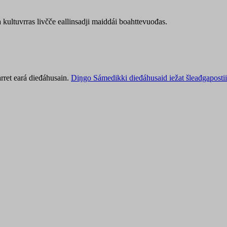
kultuvrras livčče eallinsadji maiddái boahttevuođas.
rret eará dieđáhusain.
Diŋgo Sámedikki dieđáhusaid iežat šleađgapostii