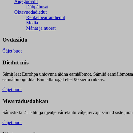
Áigeguovdil
Dáhpáhusat
Oktavuođadieđut
Rehketbearrandieđut
Media
Mánát ja nuorat
Ovdasiidu
Čájet buot
Dieđut mis
Sámit leat Eurohpa uniovnna áidna eamiálbmot. Sámiid eamiálbmotsa
eamiálbmogiidda. Eamiálbmogat ellet 90 sierra riikkas.
Čájet buot
Mearrádusdahkan
Sámedikki 21 lahtu ja njealje várrelahtu váljejuvvojit sámiid siste j
Čájet buot