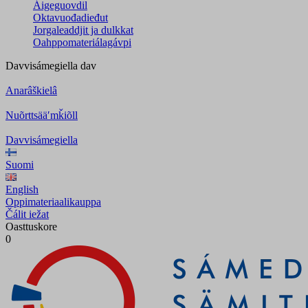
Áigeguovdil
Oktavuođadieđut
Jorgaleaddjit ja dulkkat
Oahppomateriálagávpi
Davvisámegiella
dav
Anarâškielâ
Nuõrttsääʹmǩiõll
Davvisámegiella
Suomi
English
Oppimateriaalikauppa
Čálit iežat
Oasttuskore
0