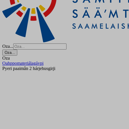
Oza...
Oza...
Oza
Oahppomateriálagávpi
Pyeri paaimân 2 hárjehusgirji