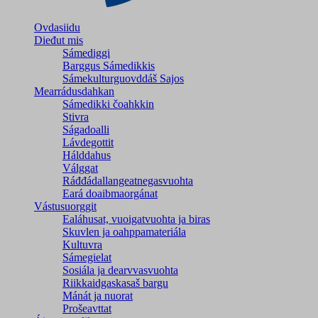
Ovdasiidu
Dieđut mis
Sámediggi
Barggus Sámedikkis
Sámekulturguovddáš Sajos
Mearrádusdahkan
Sámedikki čoahkkin
Stivra
Ságadoalli
Lávdegottit
Hálddahus
Válggat
Ráđđádallangeatnegas­vuohta
Eará doaibmaorgánat
Vástusuorggit
Ealáhusat, vuoigatvuohta ja biras
Skuvlen ja oahppamateriála
Kultuvra
Sámegielat
Sosiála ja dearvvasvuohta
Riikkaidgaskasaš bargu
Mánát ja nuorat
Prošeavttat