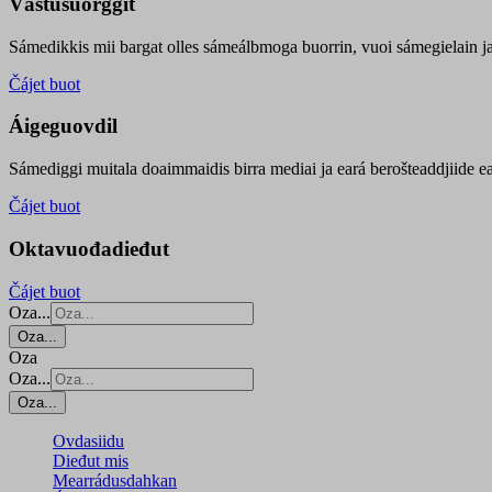
Vástusuorggit
Sámedikkis mii bargat olles sámeálbmoga buorrin, vuoi sámegielain ja 
Čájet buot
Áigeguovdil
Sámediggi muitala doaimmaidis birra mediai ja eará berošteaddjiide ea
Čájet buot
Oktavuođadieđut
Čájet buot
Oza...
Oza...
Oza
Oza...
Oza...
Ovdasiidu
Dieđut mis
Mearrádusdahkan