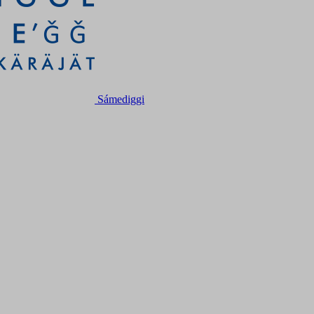
Sámediggi