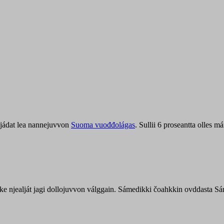
jádat lea nannejuvvon
Suoma vuođđolágas
. Sullii 6 proseantta olles
uohke njealját jagi dollojuvvon válggain. Sámedikki čoahkkin ovddasta 