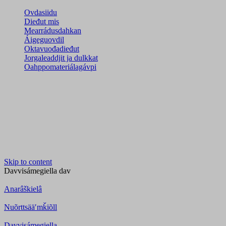
Ovdasiidu
Dieđut mis
Mearrádusdahkan
Áigeguovdil
Oktavuođadieđut
Jorgaleaddjit ja dulkkat
Oahppomateriálagávpi
Skip to content
Davvisámegiella
dav
Anarâškielâ
Nuõrttsääʹmǩiõll
Davvisámegiella