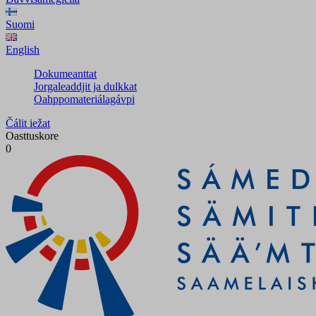
Suomi
English
Dokumeanttat
Jorgaleaddjit ja dulkkat
Oahppomateriálagávpi
Čálit iežat
Oasttuskore
0