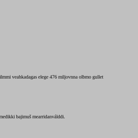
 máilmmi veahkadagas elege 476 miljovnna olbmo gullet
Sámedikki bajimuš mearridanválddi.