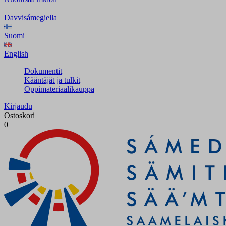
Davvisámegiella
Suomi
English
Dokumentit
Kääntäjät ja tulkit
Oppimateriaalikauppa
Kirjaudu
Ostoskori
0