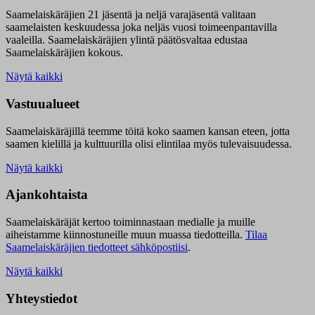
Saamelaiskäräjien 21 jäsentä ja neljä varajäsentä valitaan
saamelaisten keskuudessa joka neljäs vuosi toimeenpantavilla
vaaleilla. Saamelaiskäräjien ylintä päätösvaltaa edustaa
Saamelaiskäräjien kokous.
Näytä kaikki
Vastuualueet
Saamelaiskäräjillä t
eemme töitä koko saamen kansan eteen, jotta
saamen kielillä ja kulttuurilla olisi elintilaa myös tulevaisuudessa.
Näytä kaikki
Ajankohtaista
Saamelaiskäräjät kertoo toiminnastaan medialle ja muille
aiheistamme kiinnostuneille muun muassa tiedotteilla.
Tilaa
Saamelaiskäräjien tiedotteet sähköpostiisi
.
Näytä kaikki
Yhteystiedot