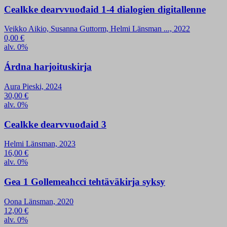
Cealkke dearvvuođaid 1-4 dialogien digitallenne
Veikko Aikio, Susanna Guttorm, Helmi Länsman ..., 2022
0,00
€
alv. 0%
Árdna harjoituskirja
Aura Pieski, 2024
30,00
€
alv. 0%
Cealkke dearvvuođaid 3
Helmi Länsman, 2023
16,00
€
alv. 0%
Gea 1 Gollemeahcci tehtäväkirja syksy
Oona Länsman, 2020
12,00
€
alv. 0%