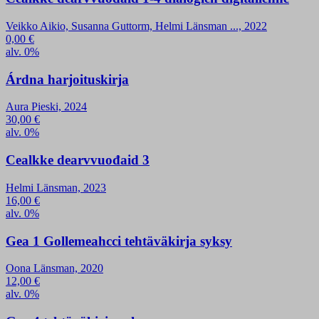
Veikko Aikio, Susanna Guttorm, Helmi Länsman ..., 2022
0,00
€
alv. 0%
Árdna harjoituskirja
Aura Pieski, 2024
30,00
€
alv. 0%
Cealkke dearvvuođaid 3
Helmi Länsman, 2023
16,00
€
alv. 0%
Gea 1 Gollemeahcci tehtäväkirja syksy
Oona Länsman, 2020
12,00
€
alv. 0%