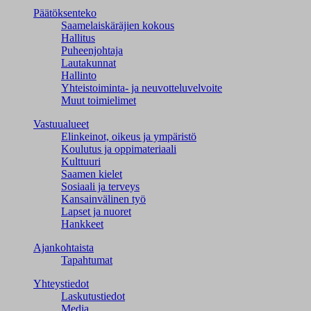
Päätöksenteko
Saamelaiskäräjien kokous
Hallitus
Puheenjohtaja
Lautakunnat
Hallinto
Yhteistoiminta- ja neuvotteluvelvoite
Muut toimielimet
Vastuualueet
Elinkeinot, oikeus ja ympäristö
Koulutus ja oppimateriaali
Kulttuuri
Saamen kielet
Sosiaali ja terveys
Kansainvälinen työ
Lapset ja nuoret
Hankkeet
Ajankohtaista
Tapahtumat
Yhteystiedot
Laskutustiedot
Media