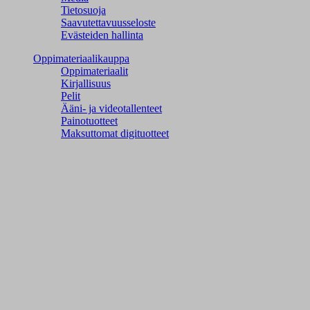
Tietosuoja
Saavutettavuusseloste
Evästeiden hallinta
Oppimateriaalikauppa
Oppimateriaalit
Kirjallisuus
Pelit
Ääni- ja videotallenteet
Painotuotteet
Maksuttomat digituotteet