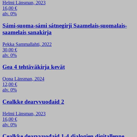
Helmi Länsman, 2023
16,00
€
alv. 0%
Sámi-suoma-sámi sátnegirji Saamelais-suomalais-
saamelais sanakirja
Pekka Sammallahti, 2022
30,00
€
alv. 0%
Gea 4 tehtäväkirja kevät
Oona Länsman, 2024
12,00
€
alv. 0%
Cealkke dearvvuođaid 2
Helmi Länsman, 2023
16,00
€
alv. 0%
Cealkke dearvvuođaid 1-4 dialogien digitallenne