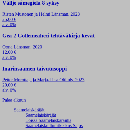
Vállje sámegiela 8 syksy
Risten Mustonen ja Helmi Länsman, 2023
25,00
€
alv. 0%
Gea 2 Gollemeahcci tehtäväkirja kevät
Oona Länsman, 2020
12,00
€
alv. 0%
Inarinsaamen taivutusoppi
Petter Morottaja ja Marja-Liisa Olthuis, 2023
20,00
€
alv. 0%
Palaa alkuun
Saamelaiskäräjät
Saamelaiskäräjät
Töissä Saamelaiskäräjillä
Saamelaiskulttuuri­keskus Sajos