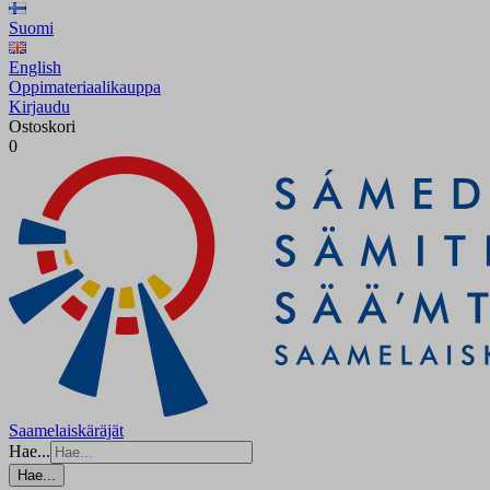
Suomi
English
Oppimateriaalikauppa
Kirjaudu
Ostoskori
0
Saamelaiskäräjät
Hae...
Hae...