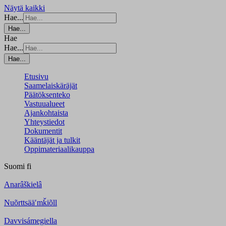
Näytä kaikki
Hae...
Hae...
Hae
Hae...
Hae...
Etusivu
Saamelaiskäräjät
Päätöksenteko
Vastuualueet
Ajankohtaista
Yhteystiedot
Dokumentit
Kääntäjät ja tulkit
Oppimateriaalikauppa
Suomi
fi
Anarâškielâ
Nuõrttsääʹmǩiõll
Davvisámegiella