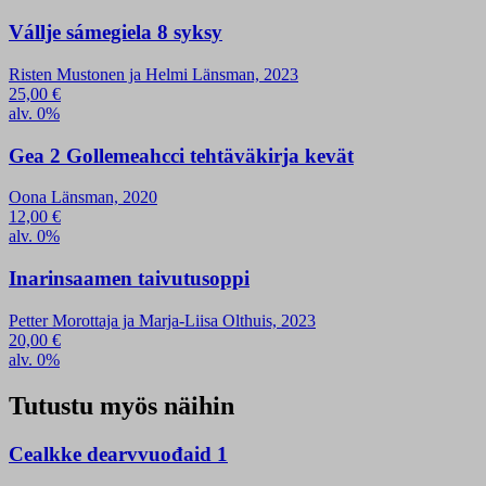
Vállje sámegiela 8 syksy
Risten Mustonen ja Helmi Länsman, 2023
25,00
€
alv. 0%
Gea 2 Gollemeahcci tehtäväkirja kevät
Oona Länsman, 2020
12,00
€
alv. 0%
Inarinsaamen taivutusoppi
Petter Morottaja ja Marja-Liisa Olthuis, 2023
20,00
€
alv. 0%
Tutustu myös näihin
Cealkke dearvvuođaid 1