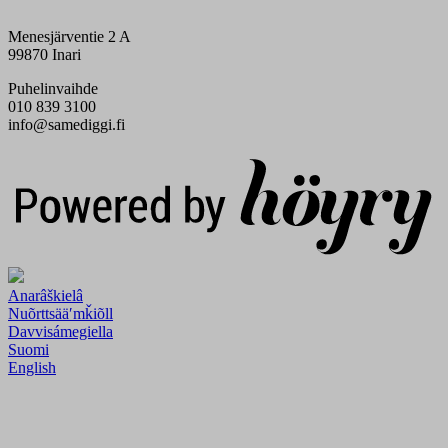
Menesjärventie 2 A
99870 Inari
Puhelinvaihde
010 839 3100
info@samediggi.fi
Digi- ja mainostoimisto Höyry Rovaniemi ja Oulu
Anarâškielâ
Nuõrttsääʹmǩiõll
Davvisámegiella
Suomi
English