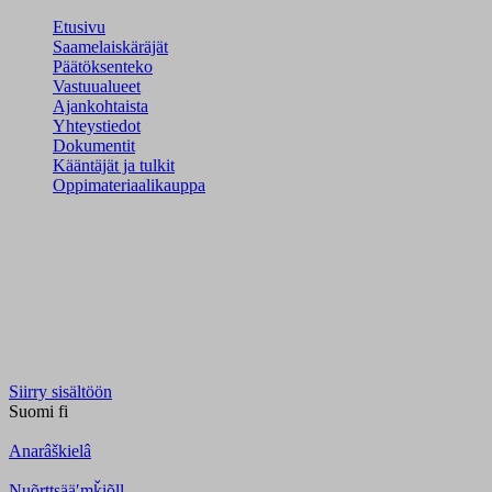
Etusivu
Saamelaiskäräjät
Päätöksenteko
Vastuualueet
Ajankohtaista
Yhteystiedot
Dokumentit
Kääntäjät ja tulkit
Oppimateriaalikauppa
Siirry sisältöön
Suomi
fi
Anarâškielâ
Nuõrttsääʹmǩiõll