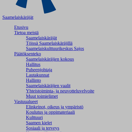
Saamelaiskäräjät
Etusivu
Tietoa meistä
Saamelaiskäräjät
Töissä Saamelaiskäräjillä
Saamelaiskulttuuri­keskus Sajos
Päätöksenteko
Saamelaiskäräjien kokous
Hallitus
Puheenjohtaja
Lautakunnat
Hallinto
Saamelaiskäräjien vaalit
Yhteistoiminta- ja neuvotteluvelvoite
Muut toimielimet
Vastuualueet
Elinkeinot, oikeus ja ympäristö
Koulutus ja oppimateriaali
Kulttuuri
Saamen kielet
Sosiaali ja terveys