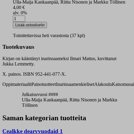
Ulla-Maija Kankaanpää, Riitta Nisonen ja Markku Töllinen
4,00
€
alv. 0%
Pyeri
paaimân
Lisää ostoskoriin
2
harjoituskirja
Toimitettavissa heti varastosta (37 kpl)
määrä
Tuotekuvaus
Kirjan on kääntänyt inarinsaameksi Ilmari Mattus, kuvittanut
Jukka Lemmetty.
X. painos. ISBN 952-441-077-X.
Oppimateriaalit
Painotuotteet
Inarinsaamenkieliset
Alakoulu
Katsomusai
Julkaisuvuosi ####
Ulla-Maija Kankaanpää, Riitta Nisonen ja Markku
Töllinen
Saman kategorian tuotteita
Cealkke dearvvuođaid 1