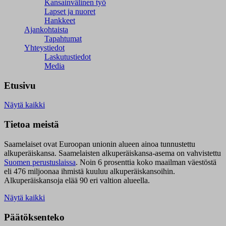
Kansainvälinen työ
Lapset ja nuoret
Hankkeet
Ajankohtaista
Tapahtumat
Yhteystiedot
Laskutustiedot
Media
Etusivu
Näytä kaikki
Tietoa meistä
Saamelaiset ovat Euroopan unionin alueen ainoa tunnustettu
alkuperäiskansa. Saamelaisten alkuperäiskansa-asema on vahvistettu
Suomen perustuslaissa
.
Noin 6 prosenttia koko maailman väestöstä
eli 476 miljoonaa ihmistä kuuluu alkuperäiskansoihin.
Alkuperäiskansoja elää 90 eri valtion alueella.
Näytä kaikki
Päätöksenteko