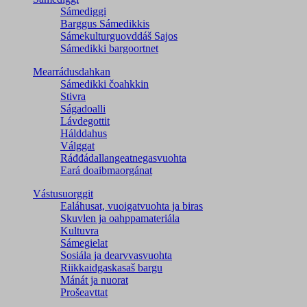
Sámediggi
Barggus Sámedikkis
Sámekulturguovddáš Sajos
Sámedikki bargoortnet
Mearrádusdahkan
Sámedikki čoahkkin
Stivra
Ságadoalli
Lávdegottit
Hálddahus
Válggat
Ráđđádallangeatnegas­vuohta
Eará doaibmaorgánat
Vástusuorggit
Ealáhusat, vuoigatvuohta ja biras
Skuvlen ja oahppamateriála
Kultuvra
Sámegielat
Sosiála ja dearvvasvuohta
Riikkaidgaskasaš bargu
Mánát ja nuorat
Prošeavttat