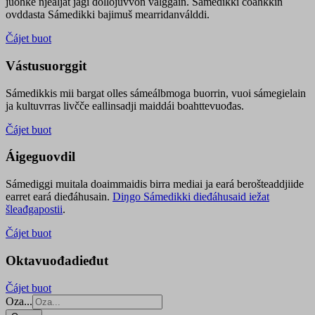
juohke njealját jagi dollojuvvon válggain. Sámedikki čoahkkin
ovddasta Sámedikki bajimuš mearridanválddi.
Čájet buot
Vástusuorggit
Sámedikkis mii bargat olles sámeálbmoga buorrin, vuoi sámegielain
ja kultuvrras livčče eallinsadji maiddái boahttevuođas.
Čájet buot
Áigeguovdil
Sámediggi muitala doaimmaidis birra mediai ja eará berošteaddjiide
earret eará dieđáhusain.
Diŋgo Sámedikki dieđáhusaid iežat
šleađgapostii
.
Čájet buot
Oktavuođadieđut
Čájet buot
Oza...