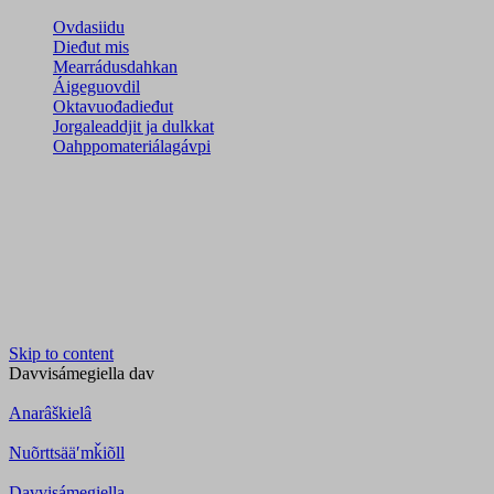
Ovdasiidu
Dieđut mis
Mearrádusdahkan
Áigeguovdil
Oktavuođadieđut
Jorgaleaddjit ja dulkkat
Oahppomateriálagávpi
Skip to content
Davvisámegiella
dav
Anarâškielâ
Nuõrttsääʹmǩiõll
Davvisámegiella