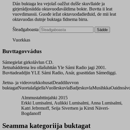
Dán buktaga lea vejolaš oažžut dušše skuvllaide ja
girjerádjosiidda oktavuođaváldima bokte. Buvtta ii leat
vuovdimassii. Guođe iežat oktavuođadieđuid, de mii leat
oktavuođas dutnje buktaga fidnema birra.
Šleađgaboasta
Sádde
Vuorkkas
Buvttagovvádus
Sámegielat girkolávlun CD.
Jietnabáddema lea ollašuhttán Yle Sámi Radio jagi 2001.
Buvttadeaddjin YLE Sámi Radio, Anár, goasttidan Sámediggi.
Jietna- ja videovurkkohusat
Deaddiluvvon
buktagat
Nuortalašgiella
Vuolleskuvla
Badjeskuvla
Musihkka
Oaidnoávd
Almmustahttinjahki 2015
Erkki Lumisalmi, Aulikki Lumisalmi, Anna Lumisalmi,
Katri Jefremoff, Seija Sivertsen ja Kirsti Näveri-
Bogdanoff
Seamma kategoriija buktagat