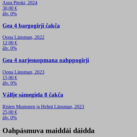
Aura Pieski, 2024
30,00
€
álv. 0%
Gea 4 bargogirji čakča
Oona Länsman, 2022
12,00
€
álv. 0%
Gea 4 oarjesuopmana oahppogirji
Oona Länsman, 2023
15,00
€
álv. 0%
Vállje sámegiela 8 čakča
Risten Mustonen ja Helmi Länsman, 2023
25,00
€
álv. 0%
Oahpásmuva maiddái dáidda