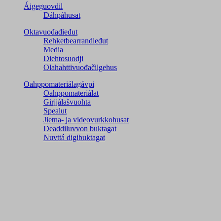
Áigeguovdil
Dáhpáhusat
Oktavuođadieđut
Rehketbearrandieđut
Media
Diehtosuodji
Olahahttivuođačilgehus
Oahppomateriálagávpi
Oahppomateriálat
Girjjálašvuohta
Spealut
Jietna- ja videovurkkohusat
Deaddiluvvon buktagat
Nuvttá digibuktagat