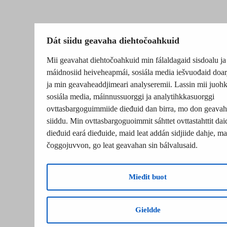
Dát siidu geavaha diehtočoahkuid
Mii geavahat diehtočoahkuid min fálaldagaid sisdoalu ja
máidnosiid heiveheapmái, sosiála media iešvuođaid doar
ja min geavaheaddjimeari analyseremii. Lassin mii juohk
sosiála media, máinnussuorggi ja analytihkkasuorggi
ovttasbargoguimmiide dieđuid dan birra, mo don geavah
siiddu. Min ovttasbargoguoimmit sáhttet ovttastahttit dai
dieđuid eará dieđuide, maid leat addán sidjiide dahje, mat
čoggojuvvon, go leat geavahan sin bálvalusaid.
Mieđit buot
Gieldde