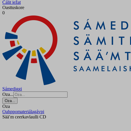
Čálit iežat
Oasttuskore
0
Sámediggi
Oza...
Oza...
Oza
Oahppomateriálagávpi
Sääʹm ceerkavlaulli CD