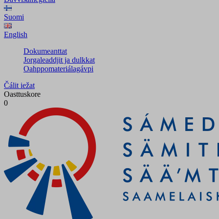
Suomi
English
Dokumeanttat
Jorgaleaddjit ja dulkkat
Oahppomateriálagávpi
Čálit iežat
Oasttuskore
0