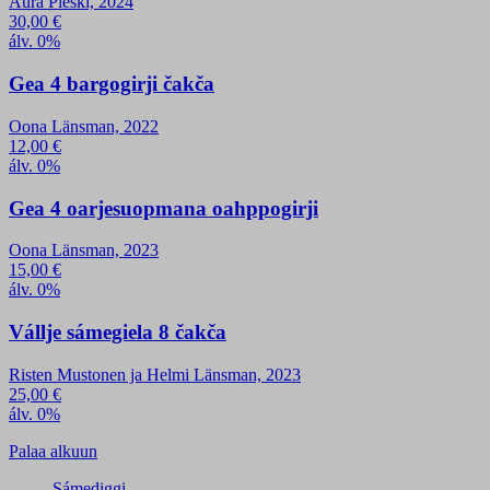
Aura Pieski, 2024
30,00
€
álv. 0%
Gea 4 bargogirji čakča
Oona Länsman, 2022
12,00
€
álv. 0%
Gea 4 oarjesuopmana oahppogirji
Oona Länsman, 2023
15,00
€
álv. 0%
Vállje sámegiela 8 čakča
Risten Mustonen ja Helmi Länsman, 2023
25,00
€
álv. 0%
Palaa alkuun
Sámediggi