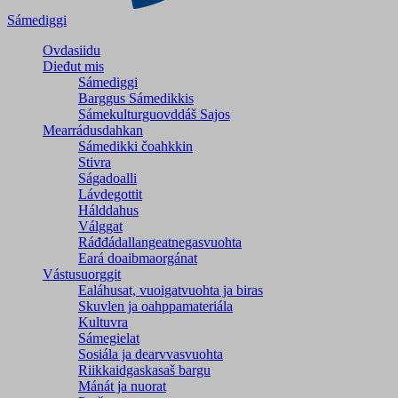
Sámediggi
Ovdasiidu
Dieđut mis
Sámediggi
Barggus Sámedikkis
Sámekulturguovddáš Sajos
Mearrádusdahkan
Sámedikki čoahkkin
Stivra
Ságadoalli
Lávdegottit
Hálddahus
Válggat
Ráđđádallangeatnegas­vuohta
Eará doaibmaorgánat
Vástusuorggit
Ealáhusat, vuoigatvuohta ja biras
Skuvlen ja oahppamateriála
Kultuvra
Sámegielat
Sosiála ja dearvvasvuohta
Riikkaidgaskasaš bargu
Mánát ja nuorat