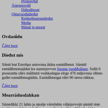
Prošeavttat
Áigeguovdil
Dáhpáhusat
Oktavuođadieđut
Rehketbearrandieđut
Media
Mánát ja nuorat
Ovdasiidu
Čájet buot
Dieđut mis
Sámit leat Eurohpa uniovnna áidna eamiálbmot. Sámiid
eamiálbmotsajádat lea nannejuvvon
Suoma vuođđolágas
. Sullii 6
proseantta olles máilmmi veahkadagas elege 476 miljovnna olbmo
gullet eamiálbmogiidda. Eamiálbmogat ellet 90 sierra riikkas.
Čájet buot
Mearrádusdahkan
Sámedikki 21 lahtu ja njealje várrelahtu váljejuvvojit sámiid siste