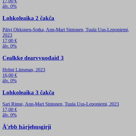
17,00
€
álv. 0%
Lohkoleaika 2 čakča
Päivi Okkonen-Sotka, Ann-Mari Sintonen, Tuula Uus-Leponiemi,
2023
17,00
€
álv. 0%
Cealkke dearvvuođaid 3
Helmi Länsman, 2023
16,00
€
álv. 0%
Lohkoleaika 3 čakča
Sari Rinne, Ann-Mari Sintonen, Tuula Uus-Leponiemi, 2023
17,00
€
álv. 0%
Äʹrbb hárjehusgirji