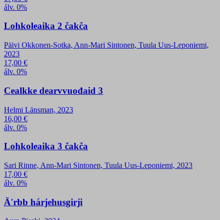
álv. 0%
Lohkoleaika 2 čakča
Päivi Okkonen-Sotka, Ann-Mari Sintonen, Tuula Uus-Leponiemi,
2023
17,00
€
álv. 0%
Cealkke dearvvuođaid 3
Helmi Länsman, 2023
16,00
€
álv. 0%
Lohkoleaika 3 čakča
Sari Rinne, Ann-Mari Sintonen, Tuula Uus-Leponiemi, 2023
17,00
€
álv. 0%
Äʹrbb hárjehusgirji