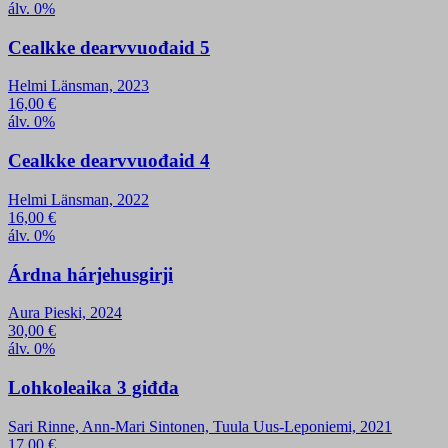
álv. 0%
Cealkke dearvvuođaid 5
Helmi Länsman, 2023
16,00
€
álv. 0%
Cealkke dearvvuođaid 4
Helmi Länsman, 2022
16,00
€
álv. 0%
Árdna hárjehusgirji
Aura Pieski, 2024
30,00
€
álv. 0%
Lohkoleaika 3 giđđa
Sari Rinne, Ann-Mari Sintonen, Tuula Uus-Leponiemi, 2021
17,00
€