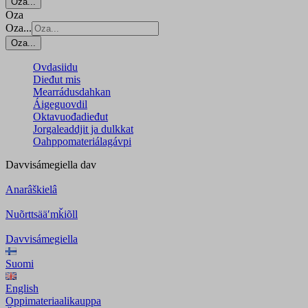
Oza...
Oza
Oza...
Oza...
Ovdasiidu
Dieđut mis
Mearrádusdahkan
Áigeguovdil
Oktavuođadieđut
Jorgaleaddjit ja dulkkat
Oahppomateriálagávpi
Davvisámegiella
dav
Anarâškielâ
Nuõrttsääʹmǩiõll
Davvisámegiella
Suomi
English
Oppimateriaalikauppa