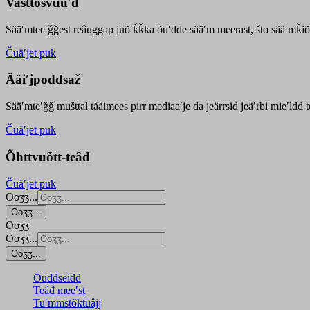
Vasttõsvuuʹd
Sääʹmteeʹǧǧest
reâuggap
juõʹǩǩka
õuʹdde
sääʹm meer
ast
, što sääʹmǩiõ
Čuäʹjet puk
Ääiʹjpoddsaž
Sääʹmteʹǧǧ mušttal tååimees pirr mediaaʹje da jeärrsid jeäʹrbi mieʹldd
Čuäʹjet puk
Õhttvuõtt-teâđ
Čuäʹjet puk
Ooʒʒ...
Ooʒʒ...
Ooʒʒ
Ooʒʒ...
Ooʒʒ...
Ouddseidd
Teâđ meeʹst
Tuʹmmstõktuâjj