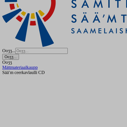
Ooʒʒ...
Ooʒʒ...
Ooʒʒ
Mättmateriaalkaupp
Sääʹm ceerkavlaulli CD