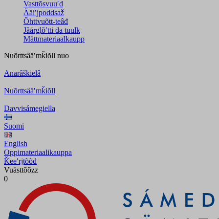
Vasttõsvuuʹd
Ääiʹjpoddsaž
Õhttvuõtt-teâđ
Jåårǥlõʹtti da tuulk
Mättmateriaalkaupp
Nuõrttsääʹmǩiõll
nuo
Anarâškielâ
Nuõrttsääʹmǩiõll
Davvisámegiella
Suomi
English
Oppimateriaalikauppa
Ǩeeʹrjtõõđ
Vuästtõõzz
0