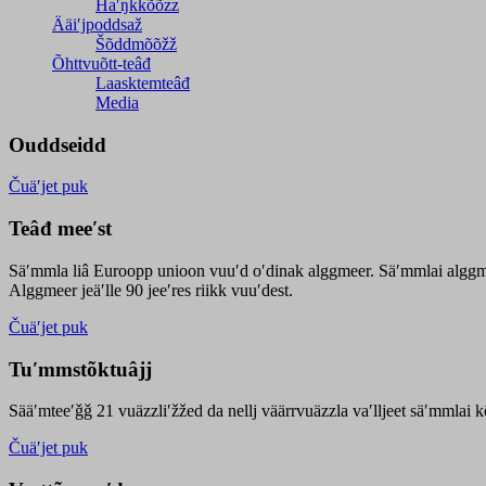
Haʹŋǩǩõõzz
Ääiʹjpoddsaž
Šõddmõõžž
Õhttvuõtt-teâđ
Laasktemteâđ
Media
Ouddseidd
Čuäʹjet puk
Teâđ meeʹst
Säʹmmla liâ Euroopp unioon vuuʹd oʹdinak alggmeer. Säʹmmlai alggme
Alggmeer jeäʹlle 90 jeeʹres riikk vuuʹdest.
Čuäʹjet puk
Tuʹmmstõktuâjj
Sääʹmteeʹǧǧ 21 vuäzzliʹžžed da nellj väärrvuäzzla vaʹlljeet säʹmmlai 
Čuäʹjet puk