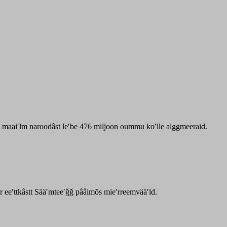
zz maaiʹlm naroodâst leʹbe 476 miljoon oummu koʹlle alggmeeraid.
ar eeʹttkâstt Sääʹmteeʹǧǧ pââimõs mieʹrreemvääʹld.