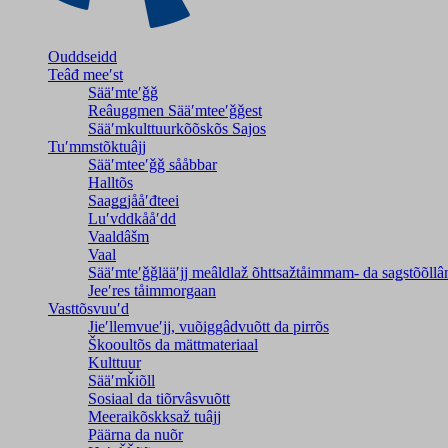
Ouddseidd
Teâđ meeʹst
Sääʹmteʹǧǧ
Reâuggmen Sääʹmteeʹǧǧest
Sääʹmkulttuurkõõskõs Sajos
Tuʹmmstõktuâjj
Sääʹmteeʹǧǧ sååbbar
Halltõs
Saaǥǥjååʹđteei
Luʹvddkååʹdd
Vaaldâšm
Vaal
Sääʹmteʹǧǧlääʹjj meâldlaž õhttsažtåimmam- da saǥstõõll
Jeeʹres tåimmorgaan
Vasttõsvuuʹd
Jieʹllemvueʹjj, vuõiggâdvuõtt da pirrõs
Škooultõs da mättmateriaal
Kulttuur
Sääʹmǩiõll
Sosiaal da tiõrvâsvuõtt
Meeraikõskksaž tuâjj
Päärna da nuõr