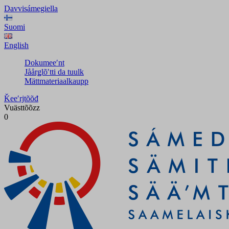
Davvisámegiella
Suomi
English
Dokumeeʹnt
Jåårǥlõʹtti da tuulk
Mättmateriaalkaupp
Ǩeeʹrjtõõđ
Vuästtõõzz
0