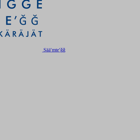
Sääʹmteʹǧǧ