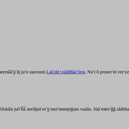
ersââʹjj lij juʹn raavuum
Lääʹdd vuâđđlääʹjjest
. Nuʹt 6 proseeʹnt veeʹ
kõõskâst juõʹǩǩ neelljad eeʹjj tueiʹmmepijjum vaalin. Sääʹmteeʹǧǧ sååbb