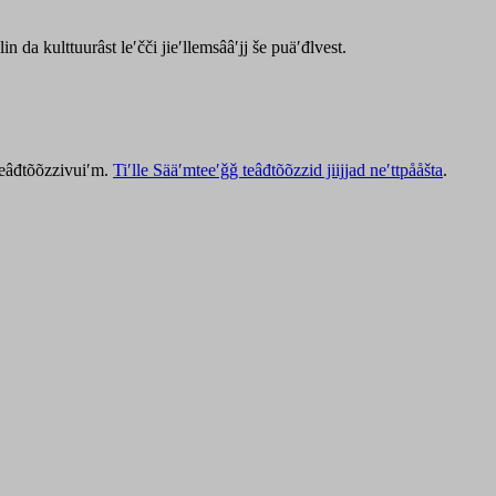
lin da kulttuurâst leʹčči jieʹllemsââʹjj še puäʹđlvest.
 teâđtõõzzivuiʹm.
Tiʹlle Sääʹmteeʹǧǧ teâđtõõzzid jiijjad neʹttpååšta
.