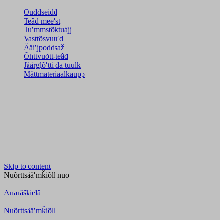
Ouddseidd
Teâđ meeʹst
Tuʹmmstõktuâjj
Vasttõsvuuʹd
Ääiʹjpoddsaž
Õhttvuõtt-teâđ
Jåårǥlõʹtti da tuulk
Mättmateriaalkaupp
Skip to content
Nuõrttsääʹmǩiõll
nuo
Anarâškielâ
Nuõrttsääʹmǩiõll