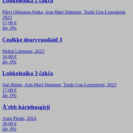
Lohkoleaika 2 čakča
Päivi Okkonen-Sotka, Ann-Mari Sintonen, Tuula Uus-Leponiemi,
2023
17,00
€
álv. 0%
Cealkke dearvvuođaid 3
Helmi Länsman, 2023
16,00
€
álv. 0%
Lohkoleaika 3 čakča
Sari Rinne, Ann-Mari Sintonen, Tuula Uus-Leponiemi, 2023
17,00
€
álv. 0%
Äʹrbb hárjehusgirji
Aura Pieski, 2024
30,00
€
álv. 0%