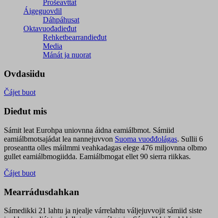
Prošeavttat
Áigeguovdil
Dáhpáhusat
Oktavuođadieđut
Rehketbearrandieđut
Media
Mánát ja nuorat
Ovdasiidu
Čájet buot
Dieđut mis
Sámit leat Eurohpa uniovnna áidna eamiálbmot. Sámiid
eamiálbmotsajádat lea nannejuvvon
Suoma vuođđolágas
. Sullii 6
proseantta olles máilmmi veahkadagas elege 476 miljovnna olbmo
gullet eamiálbmogiidda. Eamiálbmogat ellet 90 sierra riikkas.
Čájet buot
Mearrádusdahkan
Sámedikki 21 lahtu ja njealje várrelahtu váljejuvvojit sámiid siste