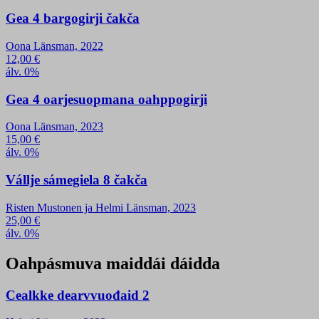
Gea 4 bargogirji čakča
Oona Länsman, 2022
12,00
€
álv. 0%
Gea 4 oarjesuopmana oahppogirji
Oona Länsman, 2023
15,00
€
álv. 0%
Vállje sámegiela 8 čakča
Risten Mustonen ja Helmi Länsman, 2023
25,00
€
álv. 0%
Oahpásmuva maiddái dáidda
Cealkke dearvvuođaid 2