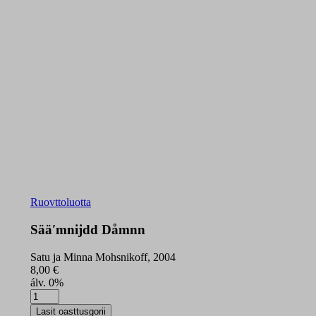
Ruovttoluotta
Sääʹmnijdd Dåmnn
Satu ja Minna Mohsnikoff, 2004
8,00
€
álv. 0%
Sääʹmnijdd
Dåmnn
Lasit oasttusgorii