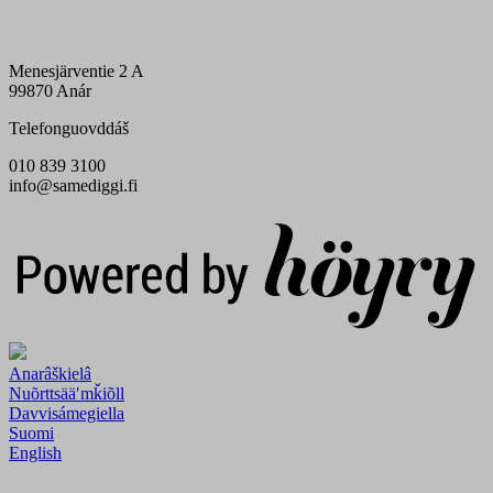
Menesjärventie 2 A
99870 Anár
Telefonguovddáš
010 839 3100
info@samediggi.fi
Digi- ja mainostoimisto Höyry Rovaniemi ja Oulu
Anarâškielâ
Nuõrttsääʹmǩiõll
Davvisámegiella
Suomi
English