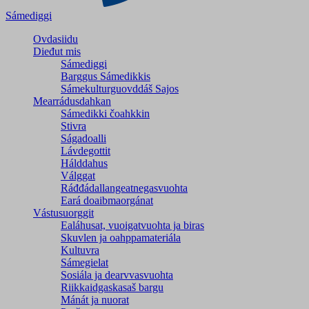
Sámediggi
Ovdasiidu
Dieđut mis
Sámediggi
Barggus Sámedikkis
Sámekulturguovddáš Sajos
Mearrádusdahkan
Sámedikki čoahkkin
Stivra
Ságadoalli
Lávdegottit
Hálddahus
Válggat
Ráđđádallangeatnegas­vuohta
Eará doaibmaorgánat
Vástusuorggit
Ealáhusat, vuoigatvuohta ja biras
Skuvlen ja oahppamateriála
Kultuvra
Sámegielat
Sosiála ja dearvvasvuohta
Riikkaidgaskasaš bargu
Mánát ja nuorat