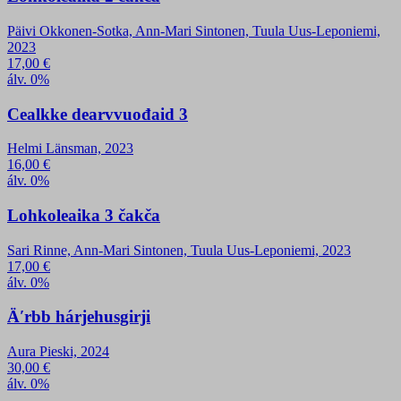
Päivi Okkonen-Sotka, Ann-Mari Sintonen, Tuula Uus-Leponiemi,
2023
17,00
€
álv. 0%
Cealkke dearvvuođaid 3
Helmi Länsman, 2023
16,00
€
álv. 0%
Lohkoleaika 3 čakča
Sari Rinne, Ann-Mari Sintonen, Tuula Uus-Leponiemi, 2023
17,00
€
álv. 0%
Äʹrbb hárjehusgirji
Aura Pieski, 2024
30,00
€
álv. 0%