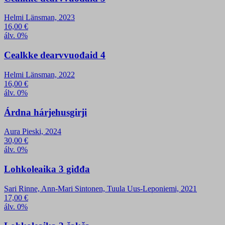
Helmi Länsman, 2023
16,00
€
álv. 0%
Cealkke dearvvuođaid 4
Helmi Länsman, 2022
16,00
€
álv. 0%
Árdna hárjehusgirji
Aura Pieski, 2024
30,00
€
álv. 0%
Lohkoleaika 3 giđđa
Sari Rinne, Ann-Mari Sintonen, Tuula Uus-Leponiemi, 2021
17,00
€
álv. 0%