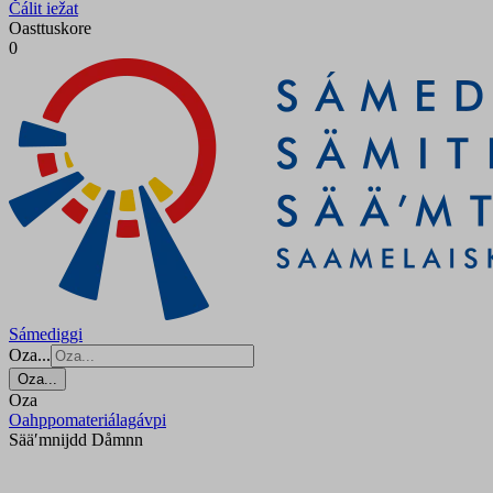
Čálit iežat
Oasttuskore
0
Sámediggi
Oza...
Oza...
Oza
Oahppomateriálagávpi
Sääʹmnijdd Dåmnn