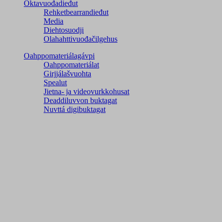
Oktavuođadieđut
Rehketbearrandieđut
Media
Diehtosuodji
Olahahttivuođačilgehus
Oahppomateriálagávpi
Oahppomateriálat
Girjjálašvuohta
Spealut
Jietna- ja videovurkkohusat
Deaddiluvvon buktagat
Nuvttá digibuktagat