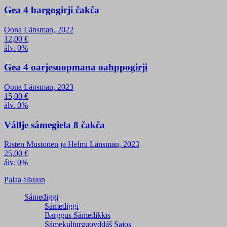
Gea 4 bargogirji čakča
Oona Länsman, 2022
12,00
€
álv. 0%
Gea 4 oarjesuopmana oahppogirji
Oona Länsman, 2023
15,00
€
álv. 0%
Vállje sámegiela 8 čakča
Risten Mustonen ja Helmi Länsman, 2023
25,00
€
álv. 0%
Palaa alkuun
Sámediggi
Sámediggi
Barggus Sámedikkis
Sámekulturguovddáš Sajos