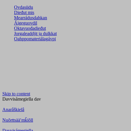
Ovdasiidu
Dieđut mis
Mearrádusdahkan
Áigeguovdil
Oktavuođadieđut
Jorgaleaddjit ja dulkkat
Oahppomateriálagávpi
Skip to content
Davvisámegiella
dav
Anarâškielâ
Nuõrttsääʹmǩiõll
Davvisámegiella