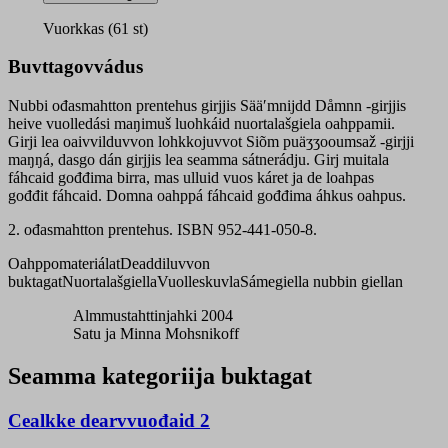
quantity
Vuorkkas (61 st)
Buvttagovvádus
Nubbi ođasmahtton prentehus girjjis Sääʹmnijdd Dåmnn -girjjis
heive vuolledási maŋimuš luohkáid nuortalašgiela oahppamii.
Girji lea oaivvilduvvon lohkkojuvvot Siõm puäʒʒooumsaž -girjji
maŋŋá, dasgo dán girjjis lea seamma sátnerádju. Girj muitala
fáhcaid gođđima birra, mas ulluid vuos káret ja de loahpas
gođđit fáhcaid. Domna oahppá fáhcaid gođđima áhkus oahpus.
2. ođasmahtton prentehus. ISBN 952-441-050-8.
Oahppomateriálat
Deaddiluvvon
buktagat
Nuortalašgiella
Vuolleskuvla
Sámegiella nubbin giellan
Almmustahttinjahki 2004
Satu ja Minna Mohsnikoff
Seamma kategoriija buktagat
Cealkke dearvvuođaid 2