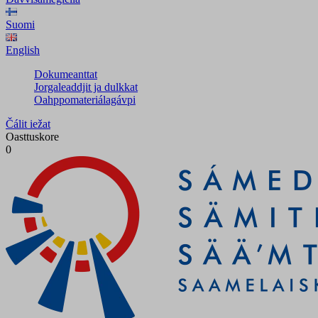
Suomi
English
Dokumeanttat
Jorgaleaddjit ja dulkkat
Oahppomateriálagávpi
Čálit iežat
Oasttuskore
0