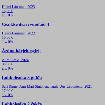
Helmi Länsman, 2023
16,00
€
álv. 0%
Cealkke dearvvuođaid 4
Helmi Länsman, 2022
16,00
€
álv. 0%
Árdna hárjehusgirji
Aura Pieski, 2024
30,00
€
álv. 0%
Lohkoleaika 3 giđđa
Sari Rinne, Ann-Mari Sintonen, Tuula Uus-Leponiemi, 2021
17,00
€
álv. 0%
Lohkoleaika 2 čakča