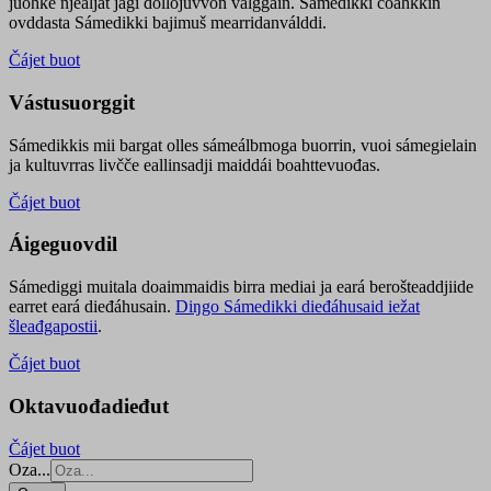
juohke njealját jagi dollojuvvon válggain. Sámedikki čoahkkin
ovddasta Sámedikki bajimuš mearridanválddi.
Čájet buot
Vástusuorggit
Sámedikkis mii bargat olles sámeálbmoga buorrin, vuoi sámegielain
ja kultuvrras livčče eallinsadji maiddái boahttevuođas.
Čájet buot
Áigeguovdil
Sámediggi muitala doaimmaidis birra mediai ja eará berošteaddjiide
earret eará dieđáhusain.
Diŋgo Sámedikki dieđáhusaid iežat
šleađgapostii
.
Čájet buot
Oktavuođadieđut
Čájet buot
Oza...