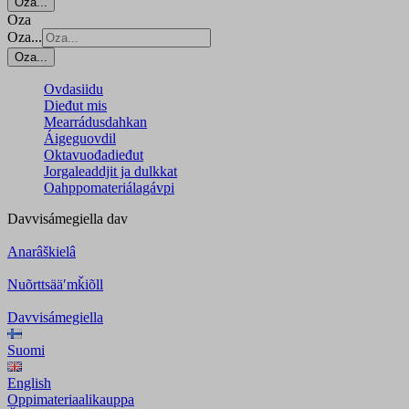
Oza...
Oza
Oza...
Oza...
Ovdasiidu
Dieđut mis
Mearrádusdahkan
Áigeguovdil
Oktavuođadieđut
Jorgaleaddjit ja dulkkat
Oahppomateriálagávpi
Davvisámegiella
dav
Anarâškielâ
Nuõrttsääʹmǩiõll
Davvisámegiella
Suomi
English
Oppimateriaalikauppa