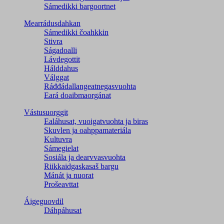
Sámedikki bargoortnet
Mearrádusdahkan
Sámedikki čoahkkin
Stivra
Ságadoalli
Lávdegottit
Hálddahus
Válggat
Ráđđádallangeatnegas­vuohta
Eará doaibmaorgánat
Vástusuorggit
Ealáhusat, vuoigatvuohta ja biras
Skuvlen ja oahppamateriála
Kultuvra
Sámegielat
Sosiála ja dearvvasvuohta
Riikkaidgaskasaš bargu
Mánát ja nuorat
Prošeavttat
Áigeguovdil
Dáhpáhusat