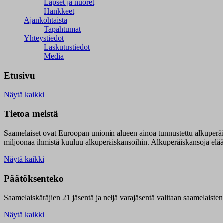
Lapset ja nuoret
Hankkeet
Ajankohtaista
Tapahtumat
Yhteystiedot
Laskutustiedot
Media
Etusivu
Näytä kaikki
Tietoa meistä
Saamelaiset ovat Euroopan unionin alueen ainoa tunnustettu alkuperä
miljoonaa ihmistä kuuluu alkuperäiskansoihin. Alkuperäiskansoja elää 9
Näytä kaikki
Päätöksenteko
Saamelaiskäräjien 21 jäsentä ja neljä varajäsentä valitaan saamelaiste
Näytä kaikki