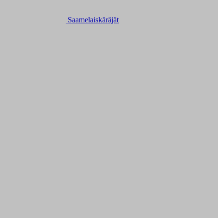
Saamelaiskäräjät