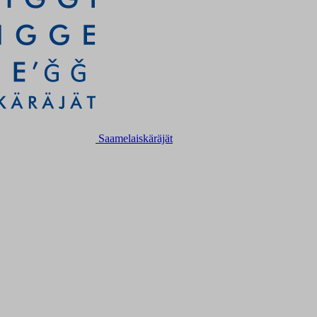
Saamelaiskäräjät