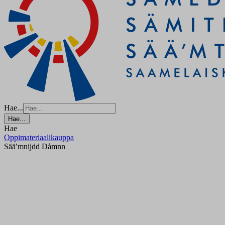
Hae...
Hae...
Hae
Oppimateriaalikauppa
Sääʹmnijdd Dåmnn