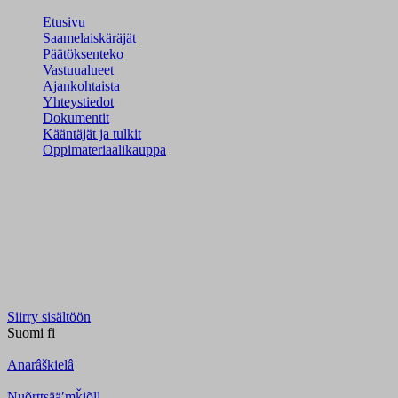
Etusivu
Saamelaiskäräjät
Päätöksenteko
Vastuualueet
Ajankohtaista
Yhteystiedot
Dokumentit
Kääntäjät ja tulkit
Oppimateriaalikauppa
Siirry sisältöön
Suomi
fi
Anarâškielâ
Nuõrttsääʹmǩiõll