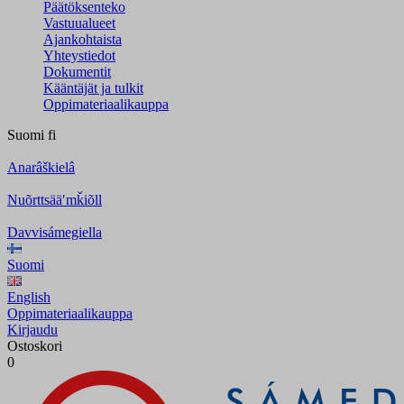
Päätöksenteko
Vastuualueet
Ajankohtaista
Yhteystiedot
Dokumentit
Kääntäjät ja tulkit
Oppimateriaalikauppa
Suomi
fi
Anarâškielâ
Nuõrttsääʹmǩiõll
Davvisámegiella
Suomi
English
Oppimateriaalikauppa
Kirjaudu
Ostoskori
0