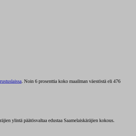
ustuslaissa
.
Noin 6 prosenttia koko maailman väestöstä eli 476
äräjien ylintä päätösvaltaa edustaa Saamelaiskäräjien kokous.