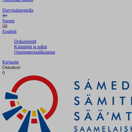
Davvisámegiella
Suomi
English
Dokumentit
Kääntäjät ja tulkit
Oppimateriaalikauppa
Kirjaudu
Ostoskori
0