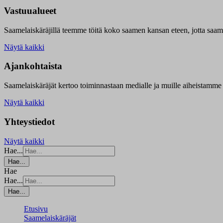
Vastuualueet
Saamelaiskäräjillä t
eemme töitä koko saamen kansan eteen, jotta saamen 
Näytä kaikki
Ajankohtaista
Saamelaiskäräjät kertoo toiminnastaan medialle ja muille aiheistamme 
Näytä kaikki
Yhteystiedot
Näytä kaikki
Hae...
Hae...
Hae
Hae...
Hae...
Etusivu
Saamelaiskäräjät