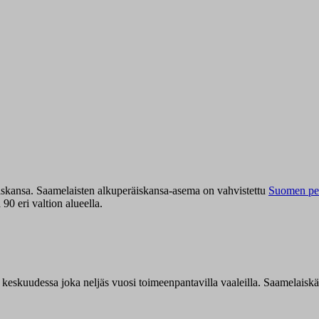
iskansa. Saamelaisten alkuperäiskansa-asema on vahvistettu
Suomen per
0 eri valtion alueella.
n keskuudessa joka neljäs vuosi toimeenpantavilla vaaleilla. Saamelaisk