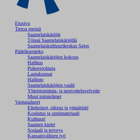
Etusivu
Tietoa meistä
Saamelaiskäräjät
Töissä Saamelaiskäräjillä
Saamelaiskulttuuri­keskus Sajos
Päätöksenteko
Saamelaiskäräjien kokous
Hallitus
Puheenjohtaja
Lautakunnat
Hallinto
Saamelaiskäräjien vaalit
Yhteistoiminta- ja neuvotteluvelvoite
Muut toimielimet
Vastuualueet
Elinkeinot, oikeus ja ympäristö
Koulutus ja oppimateriaali
Kulttuuri
Saamen kielet
Sosiaali ja terveys
Kansainvälinen työ