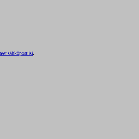
teet sähköpostiisi
.