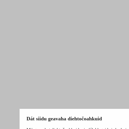
Dát siidu geavaha diehtočoahkuid