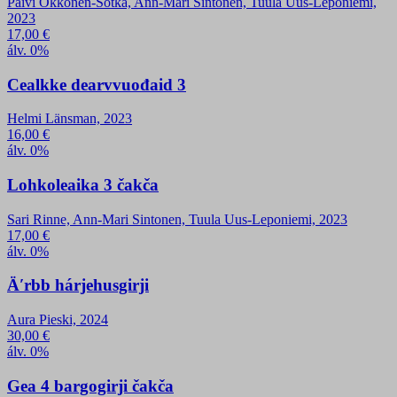
Päivi Okkonen-Sotka, Ann-Mari Sintonen, Tuula Uus-Leponiemi,
2023
17,00
€
álv. 0%
Cealkke dearvvuođaid 3
Helmi Länsman, 2023
16,00
€
álv. 0%
Lohkoleaika 3 čakča
Sari Rinne, Ann-Mari Sintonen, Tuula Uus-Leponiemi, 2023
17,00
€
álv. 0%
Äʹrbb hárjehusgirji
Aura Pieski, 2024
30,00
€
álv. 0%
Gea 4 bargogirji čakča