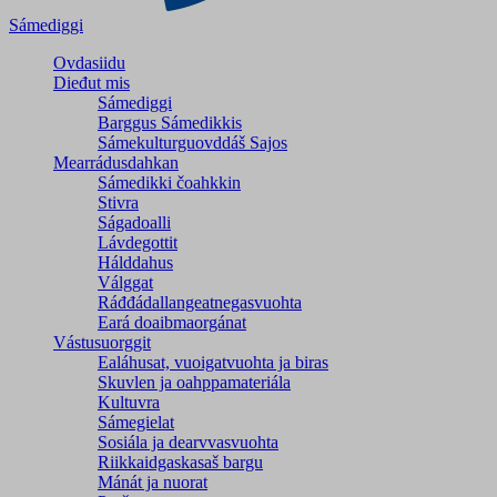
Sámediggi
Ovdasiidu
Dieđut mis
Sámediggi
Barggus Sámedikkis
Sámekulturguovddáš Sajos
Mearrádusdahkan
Sámedikki čoahkkin
Stivra
Ságadoalli
Lávdegottit
Hálddahus
Válggat
Ráđđádallangeatnegas­vuohta
Eará doaibmaorgánat
Vástusuorggit
Ealáhusat, vuoigatvuohta ja biras
Skuvlen ja oahppamateriála
Kultuvra
Sámegielat
Sosiála ja dearvvasvuohta
Riikkaidgaskasaš bargu
Mánát ja nuorat