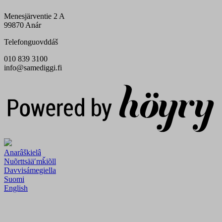
Menesjärventie 2 A
99870 Anár
Telefonguovddáš
010 839 3100
info@samediggi.fi
Digi- ja mainostoimisto Höyry Rovaniemi ja Oulu
Anarâškielâ
Nuõrttsääʹmǩiõll
Davvisámegiella
Suomi
English