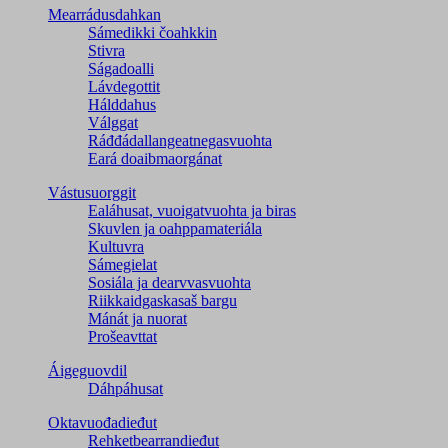
Mearrádusdahkan
Sámedikki čoahkkin
Stivra
Ságadoalli
Lávdegottit
Hálddahus
Válggat
Ráđđádallangeatnegas­vuohta
Eará doaibmaorgánat
Vástusuorggit
Ealáhusat, vuoigatvuohta ja biras
Skuvlen ja oahppamateriála
Kultuvra
Sámegielat
Sosiála ja dearvvasvuohta
Riikkaidgaskasaš bargu
Mánát ja nuorat
Prošeavttat
Áigeguovdil
Dáhpáhusat
Oktavuođadieđut
Rehketbearrandieđut