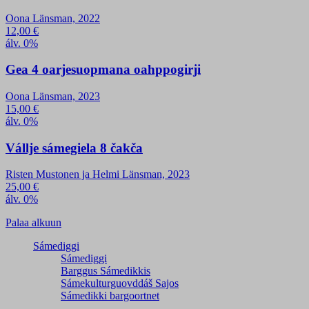
Oona Länsman, 2022
12,00
€
álv. 0%
Gea 4 oarjesuopmana oahppogirji
Oona Länsman, 2023
15,00
€
álv. 0%
Vállje sámegiela 8 čakča
Risten Mustonen ja Helmi Länsman, 2023
25,00
€
álv. 0%
Palaa alkuun
Sámediggi
Sámediggi
Barggus Sámedikkis
Sámekulturguovddáš Sajos
Sámedikki bargoortnet