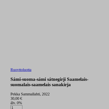
Ruovttoluotta
Sámi-suoma-sámi sátnegirji Saamelais-
suomalais-saamelais sanakirja
Pekka Sammallahti, 2022
30,00
€
álv. 0%
Sámi-