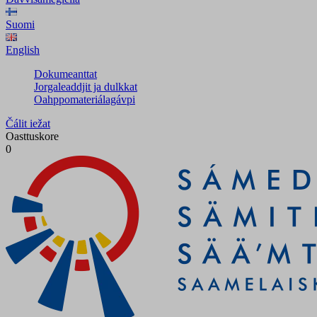
Suomi
English
Dokumeanttat
Jorgaleaddjit ja dulkkat
Oahppomateriálagávpi
Čálit iežat
Oasttuskore
0