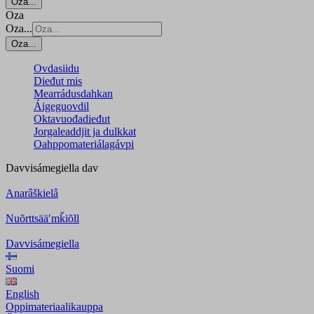
Oza...
Oza
Oza...
Oza...
Ovdasiidu
Dieđut mis
Mearrádusdahkan
Áigeguovdil
Oktavuođadieđut
Jorgaleaddjit ja dulkkat
Oahppomateriálagávpi
Davvisámegiella
dav
Anarâškielâ
Nuõrttsääʹmǩiõll
Davvisámegiella
Suomi
English
Oppimateriaalikauppa