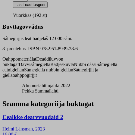
suoma-
Lasit oasttusgorii
sámi
sátnegirji
Vuorkkas (192 st)
Saamelais-
suomalais-
Buvttagovvádus
saamelais
sanakirja
Sátnegirjjis leat badjelaš 12 000 sáni.
quantity
8. prentehus. ISBN 978-951-8939-28-6.
Oahppomateriálat
Deaddiluvvon
buktagat
Davvisámegiella
Badjeskuvla
Nubbi dássi
Sámegiella
eatnigiellan
Sámegiella nubbin giellan
Sátnegirjjit ja
giellaoahppogirjjit
Almmustahttinjahki 2022
Pekka Sammallahti
Seamma kategoriija buktagat
Cealkke dearvvuođaid 2
Helmi Länsman, 2023
16,00
€