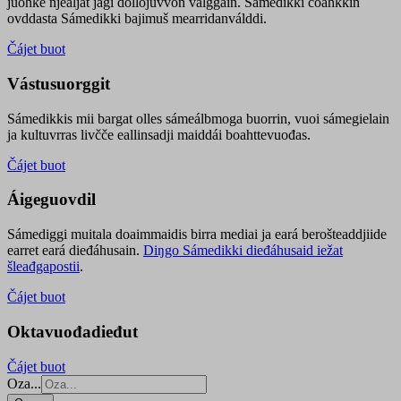
juohke njealját jagi dollojuvvon válggain. Sámedikki čoahkkin
ovddasta Sámedikki bajimuš mearridanválddi.
Čájet buot
Vástusuorggit
Sámedikkis mii bargat olles sámeálbmoga buorrin, vuoi sámegielain
ja kultuvrras livčče eallinsadji maiddái boahttevuođas.
Čájet buot
Áigeguovdil
Sámediggi muitala doaimmaidis birra mediai ja eará berošteaddjiide
earret eará dieđáhusain.
Diŋgo Sámedikki dieđáhusaid iežat
šleađgapostii
.
Čájet buot
Oktavuođadieđut
Čájet buot
Oza...