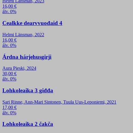
Helmi Länsman, 2023
16,00
€
álv. 0%
Cealkke dearvvuođaid 4
Helmi Länsman, 2022
16,00
€
álv. 0%
Árdna hárjehusgirji
Aura Pieski, 2024
30,00
€
álv. 0%
Lohkoleaika 3 giđđa
Sari Rinne, Ann-Mari Sintonen, Tuula Uus-Leponiemi, 2021
17,00
€
álv. 0%
Lohkoleaika 2 čakča