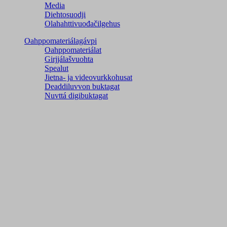
Media
Diehtosuodji
Olahahttivuođačilgehus
Oahppomateriálagávpi
Oahppomateriálat
Girjjálašvuohta
Spealut
Jietna- ja videovurkkohusat
Deaddiluvvon buktagat
Nuvttá digibuktagat