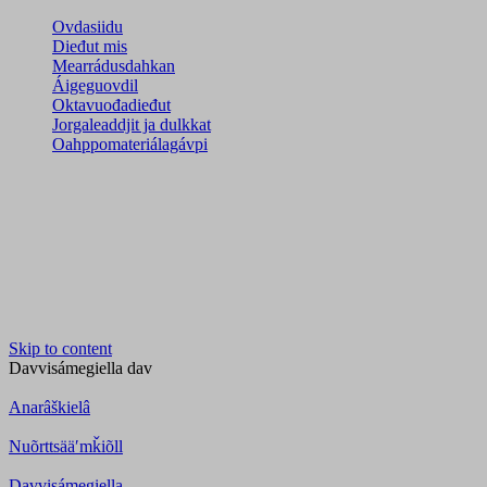
Ovdasiidu
Dieđut mis
Mearrádusdahkan
Áigeguovdil
Oktavuođadieđut
Jorgaleaddjit ja dulkkat
Oahppomateriálagávpi
Skip to content
Davvisámegiella
dav
Anarâškielâ
Nuõrttsääʹmǩiõll
Davvisámegiella