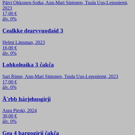
Päivi Okkonen-Sotka, Ann-Mari Sintonen, Tuula Uus-Leponiemi,
2023
17,00
€
álv. 0%
Cealkke dearvvuođaid 3
Helmi Länsman, 2023
16,00
€
álv. 0%
Lohkoleaika 3 čakča
Sari Rinne, Ann-Mari Sintonen, Tuula Uus-Leponiemi, 2023
17,00
€
álv. 0%
Äʹrbb hárjehusgirji
Aura Pieski, 2024
30,00
€
álv. 0%
Gea 4 bargogirji čakča