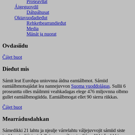
Prošeavttat
Áigeguovdil
Dáhpáhusat
Oktavuođadieđut
Rehketbearrandieđut
Media
Mánát ja nuorat
Ovdasiidu
Čájet buot
Dieđut mis
Sámit leat Eurohpa uniovnna áidna eamiálbmot. Sámiid
eamiálbmotsajádat lea nannejuvvon
Suoma vuođđolágas
. Sullii 6
proseantta olles máilmmi veahkadagas elege 476 miljovnna olbmo
gullet eamiálbmogiidda. Eamiálbmogat ellet 90 sierra riikkas.
Čájet buot
Mearrádusdahkan
Sámedikki 21 lahtu ja njealje várrelahtu váljejuvvojit sámiid siste