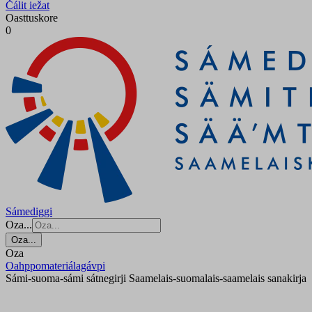
Čálit iežat
Oasttuskore
0
Sámediggi
Oza...
Oza...
Oza
Oahppomateriálagávpi
Sámi-suoma-sámi sátnegirji Saamelais-suomalais-saamelais sanakirja