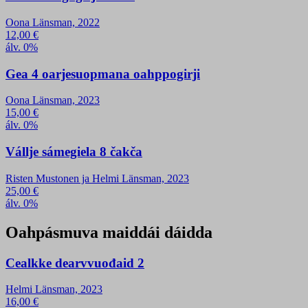
Oona Länsman, 2022
12,00
€
álv. 0%
Gea 4 oarjesuopmana oahppogirji
Oona Länsman, 2023
15,00
€
álv. 0%
Vállje sámegiela 8 čakča
Risten Mustonen ja Helmi Länsman, 2023
25,00
€
álv. 0%
Oahpásmuva maiddái dáidda
Cealkke dearvvuođaid 2
Helmi Länsman, 2023
16,00
€