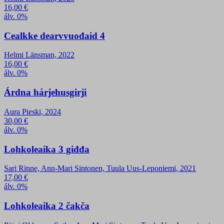
16,00
€
álv. 0%
Cealkke dearvvuođaid 4
Helmi Länsman, 2022
16,00
€
álv. 0%
Árdna hárjehusgirji
Aura Pieski, 2024
30,00
€
álv. 0%
Lohkoleaika 3 giđđa
Sari Rinne, Ann-Mari Sintonen, Tuula Uus-Leponiemi, 2021
17,00
€
álv. 0%
Lohkoleaika 2 čakča