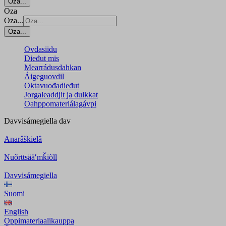
Oza...
Oza
Oza...
Oza...
Ovdasiidu
Dieđut mis
Mearrádusdahkan
Áigeguovdil
Oktavuođadieđut
Jorgaleaddjit ja dulkkat
Oahppomateriálagávpi
Davvisámegiella
dav
Anarâškielâ
Nuõrttsääʹmǩiõll
Davvisámegiella
Suomi
English
Oppimateriaalikauppa