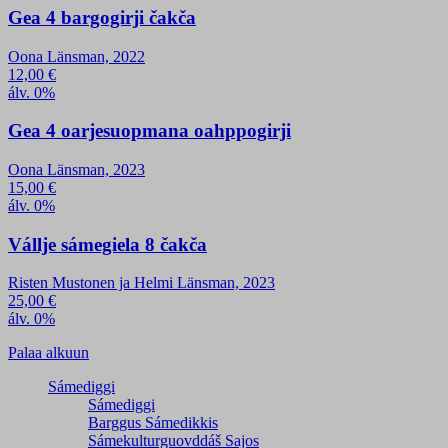
Gea 4 bargogirji čakča
Oona Länsman, 2022
12,00
€
álv. 0%
Gea 4 oarjesuopmana oahppogirji
Oona Länsman, 2023
15,00
€
álv. 0%
Vállje sámegiela 8 čakča
Risten Mustonen ja Helmi Länsman, 2023
25,00
€
álv. 0%
Palaa alkuun
Sámediggi
Sámediggi
Barggus Sámedikkis
Sámekulturguovddáš Sajos