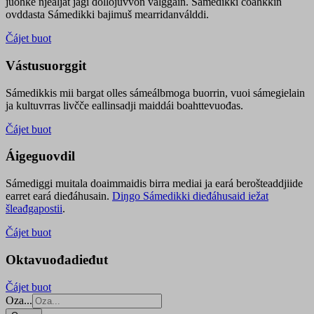
juohke njealját jagi dollojuvvon válggain. Sámedikki čoahkkin
ovddasta Sámedikki bajimuš mearridanválddi.
Čájet buot
Vástusuorggit
Sámedikkis mii bargat olles sámeálbmoga buorrin, vuoi sámegielain
ja kultuvrras livčče eallinsadji maiddái boahttevuođas.
Čájet buot
Áigeguovdil
Sámediggi muitala doaimmaidis birra mediai ja eará berošteaddjiide
earret eará dieđáhusain.
Diŋgo Sámedikki dieđáhusaid iežat
šleađgapostii
.
Čájet buot
Oktavuođadieđut
Čájet buot
Oza...