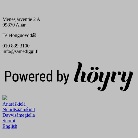
Menesjärventie 2 A
99870 Anár
Telefonguovddáš
010 839 3100
info@samediggi.fi
Digi- ja mainostoimisto Höyry Rovaniemi ja Oulu
Anarâškielâ
Nuõrttsääʹmǩiõll
Davvisámegiella
Suomi
English