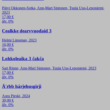
Päivi Okkonen-Sotka, Ann-Mari Sintonen, Tuula Uus-Leponiemi,
2023
17,00
€
álv. 0%
Cealkke dearvvuođaid 3
Helmi Länsman, 2023
16,00
€
álv. 0%
Lohkoleaika 3 čakča
Sari Rinne, Ann-Mari Sintonen, Tuula Uus-Leponiemi, 2023
17,00
€
álv. 0%
Äʹrbb hárjehusgirji
Aura Pieski, 2024
30,00
€
álv. 0%