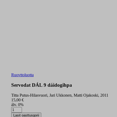
Ruovttoluotta
Servodat DÁL 9 dáidogihpa
Titta Putus-Hilasvuori, Jari Ukkonen, Matti Ojakoski, 2011
15,00
€
álv. 0%
Servodat
DÁL
Lasit oasttusgorii