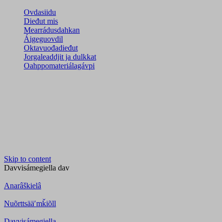
Ovdasiidu
Dieđut mis
Mearrádusdahkan
Áigeguovdil
Oktavuođadieđut
Jorgaleaddjit ja dulkkat
Oahppomateriálagávpi
Skip to content
Davvisámegiella
dav
Anarâškielâ
Nuõrttsääʹmǩiõll
Davvisámegiella