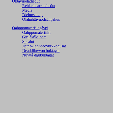
Oktavuođadieđut
Rehketbearrandieđut
Media
Diehtosuodji
Olahahttivuođačilgehus
Oahppomateriálagávpi
Oahppomateriálat
Girjjálašvuohta
Spealut
Jietna- ja videovurkkohusat
Deaddiluvvon buktagat
Nuvttá digibuktagat