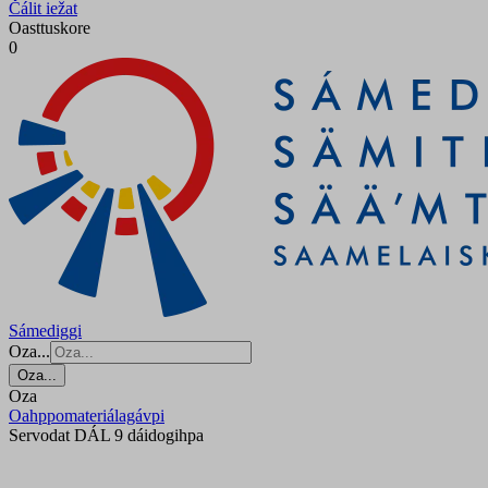
Čálit iežat
Oasttuskore
0
Sámediggi
Oza...
Oza...
Oza
Oahppomateriálagávpi
Servodat DÁL 9 dáidogihpa