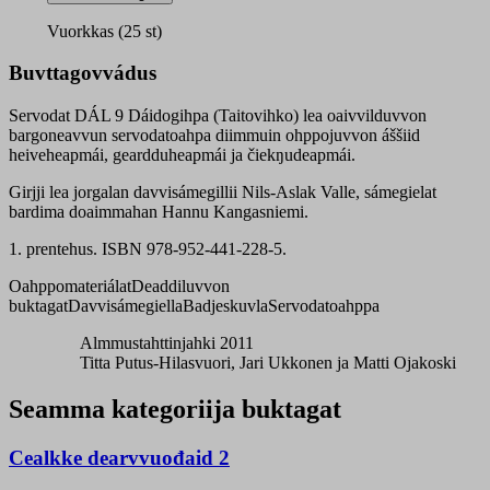
9
dáidogihpa
Vuorkkas (25 st)
quantity
Buvttagovvádus
Servodat DÁL 9 Dáidogihpa (Taitovihko) lea oaivvilduvvon
bargoneavvun servodatoahpa diimmuin ohppojuvvon áššiid
heiveheapmái, geardduheapmái ja čiekŋudeapmái.
Girjji lea jorgalan davvisámegillii Nils-Aslak Valle, sámegielat
bardima doaimmahan Hannu Kangasniemi.
1. prentehus. ISBN 978-952-441-228-5.
Oahppomateriálat
Deaddiluvvon
buktagat
Davvisámegiella
Badjeskuvla
Servodatoahppa
Almmustahttinjahki 2011
Titta Putus-Hilasvuori, Jari Ukkonen ja Matti Ojakoski
Seamma kategoriija buktagat
Cealkke dearvvuođaid 2