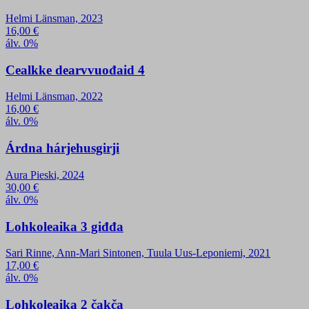
Helmi Länsman, 2023
16,00
€
álv. 0%
Cealkke dearvvuođaid 4
Helmi Länsman, 2022
16,00
€
álv. 0%
Árdna hárjehusgirji
Aura Pieski, 2024
30,00
€
álv. 0%
Lohkoleaika 3 giđđa
Sari Rinne, Ann-Mari Sintonen, Tuula Uus-Leponiemi, 2021
17,00
€
álv. 0%
Lohkoleaika 2 čakča