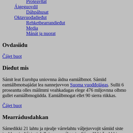
Prošeavttat
Áigeguovdil
Dáhpáhusat
Oktavuođadieđut
Rehketbearrandieđut
Media
Mánát ja nuorat
Ovdasiidu
Čájet buot
Dieđut mis
Sámit leat Eurohpa uniovnna áidna eamiálbmot. Sámiid
eamiálbmotsajádat lea nannejuvvon
Suoma vuođđolágas
. Sullii 6
proseantta olles máilmmi veahkadagas elege 476 miljovnna olbmo
gullet eamiálbmogiidda. Eamiálbmogat ellet 90 sierra riikkas.
Čájet buot
Mearrádusdahkan
Sámedikki 21 lahtu ja njealje várrelahtu váljejuvvojit sámiid siste