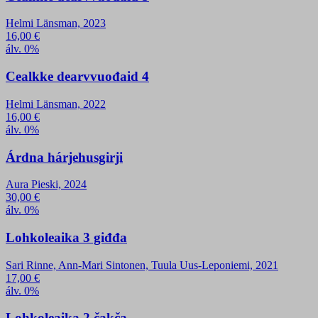
Helmi Länsman, 2023
16,00
€
álv. 0%
Cealkke dearvvuođaid 4
Helmi Länsman, 2022
16,00
€
álv. 0%
Árdna hárjehusgirji
Aura Pieski, 2024
30,00
€
álv. 0%
Lohkoleaika 3 giđđa
Sari Rinne, Ann-Mari Sintonen, Tuula Uus-Leponiemi, 2021
17,00
€
álv. 0%
Lohkoleaika 2 čakča