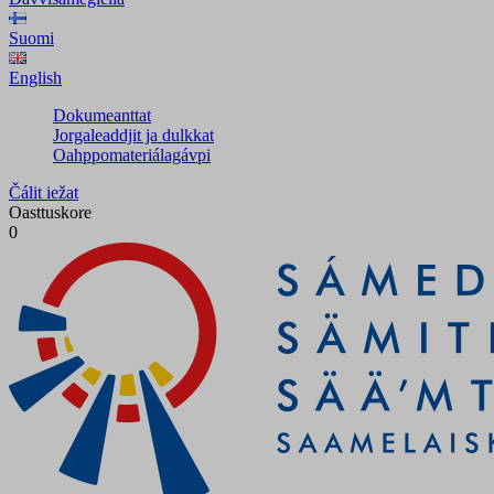
Suomi
English
Dokumeanttat
Jorgaleaddjit ja dulkkat
Oahppomateriálagávpi
Čálit iežat
Oasttuskore
0