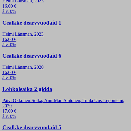
Helmi Länsman, 2023
16,00
€
álv. 0%
Cealkke dearvvuođaid 1
Helmi Länsman, 2023
16,00
€
álv. 0%
Cealkke dearvvuođaid 6
Helmi Länsman, 2020
16,00
€
álv. 0%
Lohkoleaika 2 giđđa
Päivi Okkonen-Sotka, Ann-Mari Sintonen, Tuula Uus-Leponiemi,
2020
17,00
€
álv. 0%
Cealkke dearvvuođaid 5