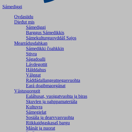
Sámediggi
Ovdasiidu
Dieđut mis
Sámediggi
Barggus Sámedikkis
Sámekulturguovddáš Sajos
Mearrádusdahkan
Sámedikki čoahkkin
Stivra
Ságadoalli
Lávdegottit
Hálddahus
Válggat
Ráđđádallangeatnegas­vuohta
Eará doaibmaorgánat
Vástusuorggit
Ealáhusat, vuoigatvuohta ja biras
Skuvlen ja oahppamateriála
Kultuvra
Sámegielat
Sosiála ja dearvvasvuohta
Riikkaidgaskasaš bargu
Mánát ja nuorat