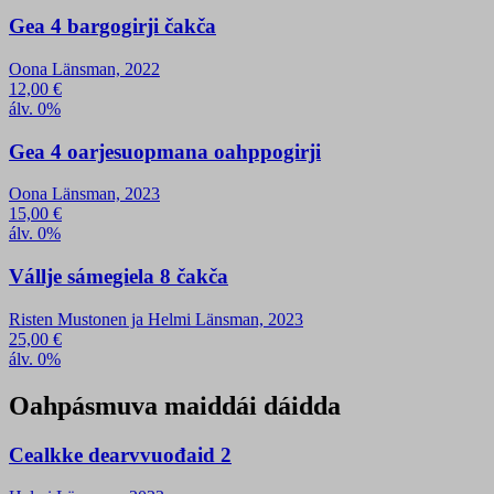
Gea 4 bargogirji čakča
Oona Länsman, 2022
12,00
€
álv. 0%
Gea 4 oarjesuopmana oahppogirji
Oona Länsman, 2023
15,00
€
álv. 0%
Vállje sámegiela 8 čakča
Risten Mustonen ja Helmi Länsman, 2023
25,00
€
álv. 0%
Oahpásmuva maiddái dáidda
Cealkke dearvvuođaid 2