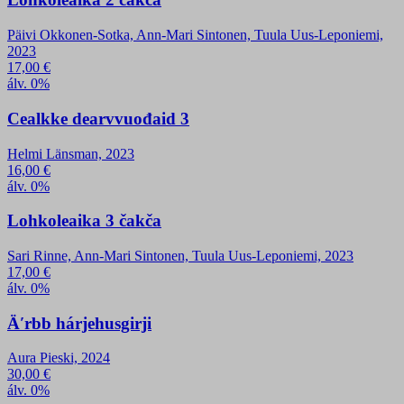
Päivi Okkonen-Sotka, Ann-Mari Sintonen, Tuula Uus-Leponiemi,
2023
17,00
€
álv. 0%
Cealkke dearvvuođaid 3
Helmi Länsman, 2023
16,00
€
álv. 0%
Lohkoleaika 3 čakča
Sari Rinne, Ann-Mari Sintonen, Tuula Uus-Leponiemi, 2023
17,00
€
álv. 0%
Äʹrbb hárjehusgirji
Aura Pieski, 2024
30,00
€
álv. 0%