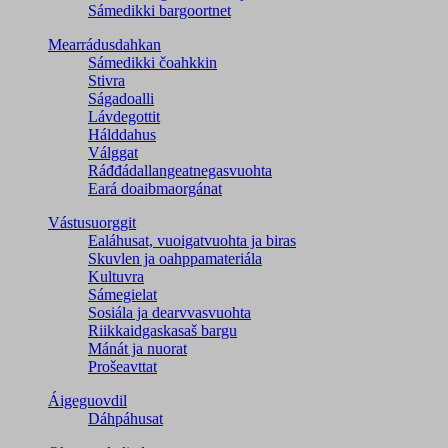
Sámedikki bargoortnet
Mearrádusdahkan
Sámedikki čoahkkin
Stivra
Ságadoalli
Lávdegottit
Hálddahus
Válggat
Ráđđádallangeatnegas­vuohta
Eará doaibmaorgánat
Vástusuorggit
Ealáhusat, vuoigatvuohta ja biras
Skuvlen ja oahppamateriála
Kultuvra
Sámegielat
Sosiála ja dearvvasvuohta
Riikkaidgaskasaš bargu
Mánát ja nuorat
Prošeavttat
Áigeguovdil
Dáhpáhusat