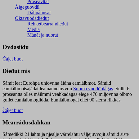
Prošeavttat
Áigeguovdil
Dáhpáhusat
Oktavuođadieđut
Rehketbearrandieđut
Media
Mánát ja nuorat
Ovdasiidu
Čájet buot
Dieđut mis
Sámit leat Eurohpa uniovnna áidna eamiálbmot. Sámiid
eamiálbmotsajádat lea nannejuvvon
Suoma vuođđolágas
. Sullii 6
proseantta olles máilmmi veahkadagas elege 476 miljovnna olbmo
gullet eamiálbmogiidda. Eamiálbmogat ellet 90 sierra riikkas.
Čájet buot
Mearrádusdahkan
Sámedikki 21 lahtu ja njealje várrelahtu váljejuvvojit sámiid siste