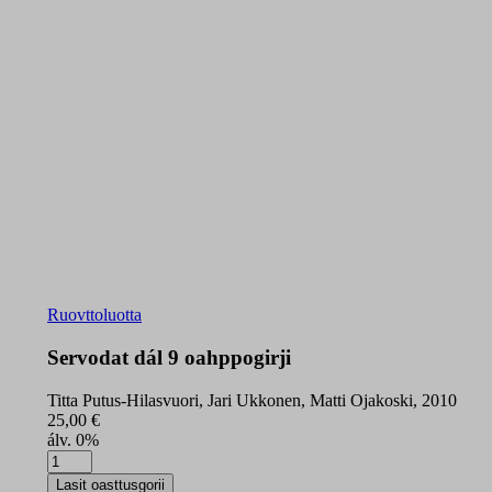
Ruovttoluotta
Servodat dál 9 oahppogirji
Titta Putus-Hilasvuori, Jari Ukkonen, Matti Ojakoski, 2010
25,00
€
álv. 0%
Servodat
dál
Lasit oasttusgorii