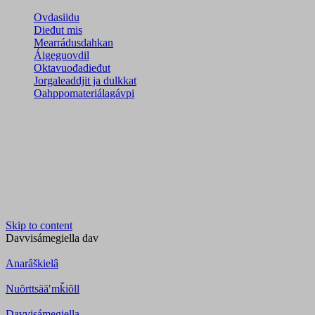
Ovdasiidu
Dieđut mis
Mearrádusdahkan
Áigeguovdil
Oktavuođadieđut
Jorgaleaddjit ja dulkkat
Oahppomateriálagávpi
Skip to content
Davvisámegiella
dav
Anarâškielâ
Nuõrttsääʹmǩiõll
Davvisámegiella