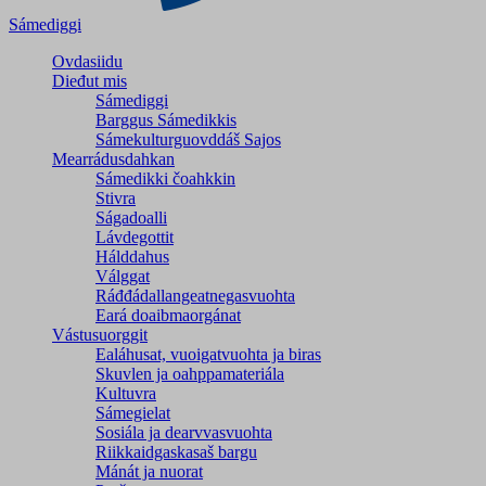
Sámediggi
Ovdasiidu
Dieđut mis
Sámediggi
Barggus Sámedikkis
Sámekulturguovddáš Sajos
Mearrádusdahkan
Sámedikki čoahkkin
Stivra
Ságadoalli
Lávdegottit
Hálddahus
Válggat
Ráđđádallangeatnegas­vuohta
Eará doaibmaorgánat
Vástusuorggit
Ealáhusat, vuoigatvuohta ja biras
Skuvlen ja oahppamateriála
Kultuvra
Sámegielat
Sosiála ja dearvvasvuohta
Riikkaidgaskasaš bargu
Mánát ja nuorat