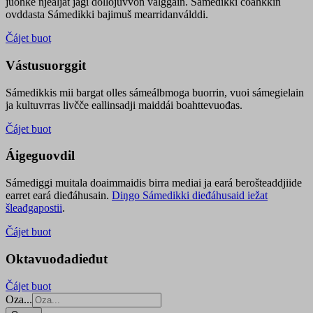
juohke njealját jagi dollojuvvon válggain. Sámedikki čoahkkin
ovddasta Sámedikki bajimuš mearridanválddi.
Čájet buot
Vástusuorggit
Sámedikkis mii bargat olles sámeálbmoga buorrin, vuoi sámegielain
ja kultuvrras livčče eallinsadji maiddái boahttevuođas.
Čájet buot
Áigeguovdil
Sámediggi muitala doaimmaidis birra mediai ja eará berošteaddjiide
earret eará dieđáhusain.
Diŋgo Sámedikki dieđáhusaid iežat
šleađgapostii
.
Čájet buot
Oktavuođadieđut
Čájet buot
Oza...