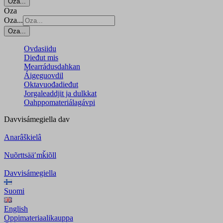
Oza...
Oza
Oza...
Oza...
Ovdasiidu
Dieđut mis
Mearrádusdahkan
Áigeguovdil
Oktavuođadieđut
Jorgaleaddjit ja dulkkat
Oahppomateriálagávpi
Davvisámegiella
dav
Anarâškielâ
Nuõrttsääʹmǩiõll
Davvisámegiella
Suomi
English
Oppimateriaalikauppa