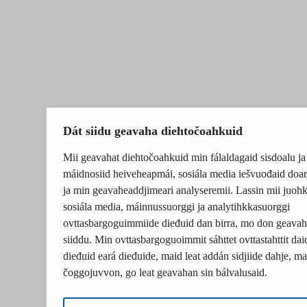
Dát siidu geavaha diehtočoahkuid
Mii geavahat diehtočoahkuid min fálaldagaid sisdoalu ja
máidnosiid heiveheapmái, sosiála media iešvuođaid doar
ja min geavaheaddjimeari analyseremii. Lassin mii juohk
sosiála media, máinnussuorggi ja analytihkkasuorggi
ovttasbargoguimmiide dieđuid dan birra, mo don geavah
siiddu. Min ovttasbargoguoimmit sáhttet ovttastahttit dai
dieđuid eará dieđuide, maid leat addán sidjiide dahje, mat
čoggojuvvon, go leat geavahan sin bálvalusaid.