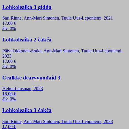
Lohkoleaika 3 giđđa
Sari Rinne, Ann-Mari Sintonen, Tuula Uus-Leponiemi, 2021
17,00
€
álv. 0%
Lohkoleaika 2 čakča
Päivi Okkonen-Sotka, Ann-Mari Sintonen, Tuula Uus-Leponiemi,
2023
17,00
€
álv. 0%
Cealkke dearvvuođaid 3
Helmi Länsman, 2023
16,00
€
álv. 0%
Lohkoleaika 3 čakča
Sari Rinne, Ann-Mari Sintonen, Tuula Uus-Leponiemi, 2023
17,00
€