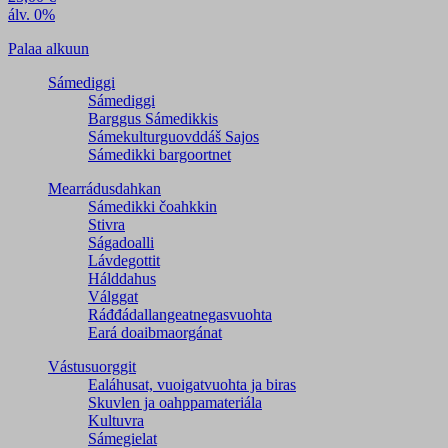
álv. 0%
Palaa alkuun
Sámediggi
Sámediggi
Barggus Sámedikkis
Sámekulturguovddáš Sajos
Sámedikki bargoortnet
Mearrádusdahkan
Sámedikki čoahkkin
Stivra
Ságadoalli
Lávdegottit
Hálddahus
Válggat
Ráđđádallangeatnegas­vuohta
Eará doaibmaorgánat
Vástusuorggit
Ealáhusat, vuoigatvuohta ja biras
Skuvlen ja oahppamateriála
Kultuvra
Sámegielat