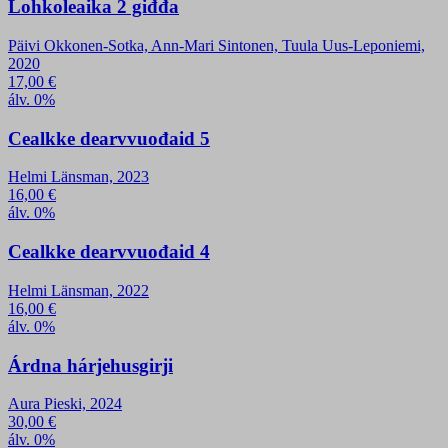
Lohkoleaika 2 giđđa
Päivi Okkonen-Sotka, Ann-Mari Sintonen, Tuula Uus-Leponiemi,
2020
17,00
€
álv. 0%
Cealkke dearvvuođaid 5
Helmi Länsman, 2023
16,00
€
álv. 0%
Cealkke dearvvuođaid 4
Helmi Länsman, 2022
16,00
€
álv. 0%
Árdna hárjehusgirji
Aura Pieski, 2024
30,00
€
álv. 0%