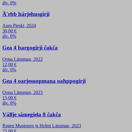
álv. 0%
Äʹrbb hárjehusgirji
Aura Pieski, 2024
30,00
€
álv. 0%
Gea 4 bargogirji čakča
Oona Länsman, 2022
12,00
€
álv. 0%
Gea 4 oarjesuopmana oahppogirji
Oona Länsman, 2023
15,00
€
álv. 0%
Vállje sámegiela 8 čakča
Risten Mustonen ja Helmi Länsman, 2023
25,00
€