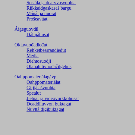
Sosiála ja dearvvasvuohta
Riikkaidgaskasaš bargu
Mánát ja nuorat
Prošeavttat
Áigeguovdil
Dáhpáhusat
Oktavuođadieđut
Rehketbearrandieđut
Media
Diehtosuodji
Olahahttivuođačilgehus
Oahppomateriálagávpi
Oahppomateriálat
Girjjálašvuohta
Spealut
Jietna- ja videovurkkohusat
Deaddiluvvon buktagat
Nuvttá digibuktagat