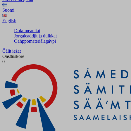
Suomi
English
Dokumeanttat
Jorgaleaddjit ja dulkkat
Oahppomateriálagávpi
Čálit iežat
Oasttuskore
0