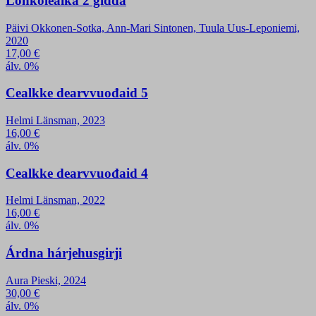
Lohkoleaika 2 giđđa
Päivi Okkonen-Sotka, Ann-Mari Sintonen, Tuula Uus-Leponiemi,
2020
17,00
€
álv. 0%
Cealkke dearvvuođaid 5
Helmi Länsman, 2023
16,00
€
álv. 0%
Cealkke dearvvuođaid 4
Helmi Länsman, 2022
16,00
€
álv. 0%
Árdna hárjehusgirji
Aura Pieski, 2024
30,00
€
álv. 0%