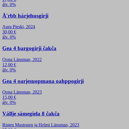
álv. 0%
Äʹrbb hárjehusgirji
Aura Pieski, 2024
30,00
€
álv. 0%
Gea 4 bargogirji čakča
Oona Länsman, 2022
12,00
€
álv. 0%
Gea 4 oarjesuopmana oahppogirji
Oona Länsman, 2023
15,00
€
álv. 0%
Vállje sámegiela 8 čakča
Risten Mustonen ja Helmi Länsman, 2023