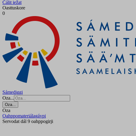
Čálit iežat
Oasttuskore
0
Sámediggi
Oza...
Oza...
Oza
Oahppomateriálagávpi
Servodat dál 9 oahppogirji