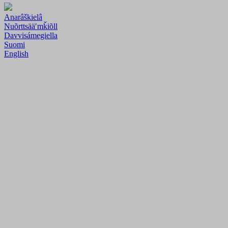
Anarâškielâ
Nuõrttsääʹmǩiõll
Davvisámegiella
Suomi
English