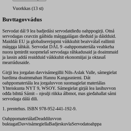
9
oahppogirji
Vuorkkas (13 st)
quantity
Buvttagovvádus
Servodat dál 9 lea badjedási servodatdieđu oahppogirji. Otná
servodagas ceavzin gáibida máŋggalágan dieđuid ja dáidduid.
Maiddái EU ja globaliserejupmi váikkuhit beaivválaš eallimii
máŋgga láhkái. Servodat DÁL 9 -oahppomateriála veahkeha
nuora ipmirdit suopmelaš servodaga ráhkadusaid ja doaimmaid
ja lassin addá reaidduid váikkuhit ekonomiijai ja oktasaš
mearrádusaide.
Girjji lea jorgalan davvisámegillii Nils-Aslak Valle, sámegielat
bardima doaimmahan Hannu Kangasniemi. Dát
oahppomateriála lea jorgaluvvon suomagielat materiálas
Yhteiskunta NYT 9, WSOY. Sámegielat girjái lea lasihuvvon
ođđa bihttá Sámit – njealji riikka álbmot, mas gieđahallat sámi
servodaga dálá dili.
1. prentehus. ISBN 978-952-441-192-9.
Oahppomateriálat
Deaddiluvvon
buktagat
Davvisámegiella
Badjeskuvla
Servodatoahppa