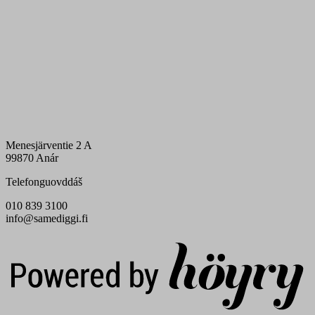
Menesjärventie 2 A
99870 Anár
Telefonguovddáš
010 839 3100
info@samediggi.fi
Digi- ja mainostoimisto Höyry Rovaniemi ja Oulu