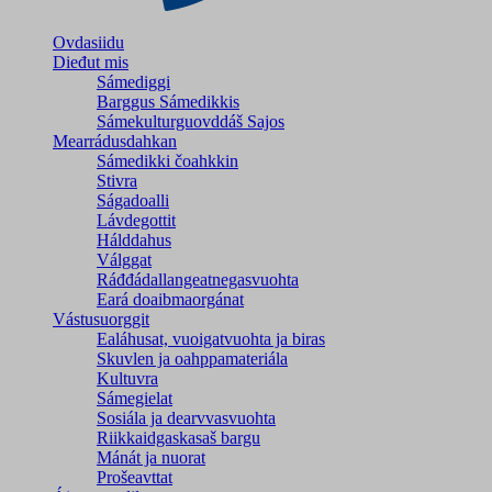
Ovdasiidu
Dieđut mis
Sámediggi
Barggus Sámedikkis
Sámekulturguovddáš Sajos
Mearrádusdahkan
Sámedikki čoahkkin
Stivra
Ságadoalli
Lávdegottit
Hálddahus
Válggat
Ráđđádallangeatnegas­vuohta
Eará doaibmaorgánat
Vástusuorggit
Ealáhusat, vuoigatvuohta ja biras
Skuvlen ja oahppamateriála
Kultuvra
Sámegielat
Sosiála ja dearvvasvuohta
Riikkaidgaskasaš bargu
Mánát ja nuorat
Prošeavttat