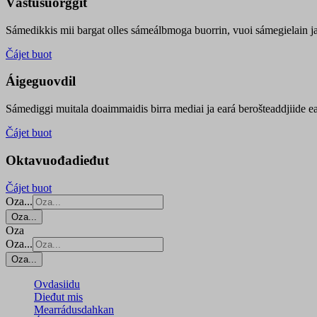
Vástusuorggit
Sámedikkis mii bargat olles sámeálbmoga buorrin, vuoi sámegielain ja 
Čájet buot
Áigeguovdil
Sámediggi muitala doaimmaidis birra mediai ja eará berošteaddjiide ea
Čájet buot
Oktavuođadieđut
Čájet buot
Oza...
Oza...
Oza
Oza...
Oza...
Ovdasiidu
Dieđut mis
Mearrádusdahkan