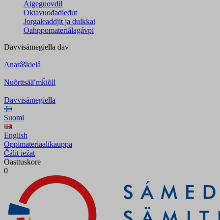
Áigeguovdil
Oktavuođadieđut
Jorgaleaddjit ja dulkkat
Oahppomateriálagávpi
Davvisámegiella
dav
Anarâškielâ
Nuõrttsääʹmǩiõll
Davvisámegiella
Suomi
English
Oppimateriaalikauppa
Čálit iežat
Oasttuskore
0