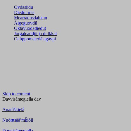
Ovdasiidu
Dieđut mis
Mearrádusdahkan
Áigeguovdil
Oktavuođadieđut
Jorgaleaddjit ja dulkkat
Oahppomateriálagávpi
Skip to content
Davvisámegiella
dav
Anarâškielâ
Nuõrttsääʹmǩiõll
Davvisámegiella