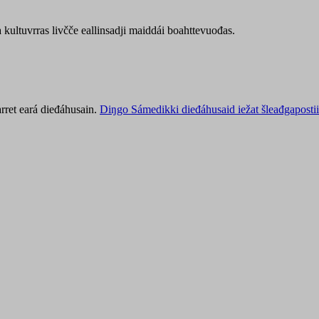
kultuvrras livčče eallinsadji maiddái boahttevuođas.
rret eará dieđáhusain.
Diŋgo Sámedikki dieđáhusaid iežat šleađgapostii