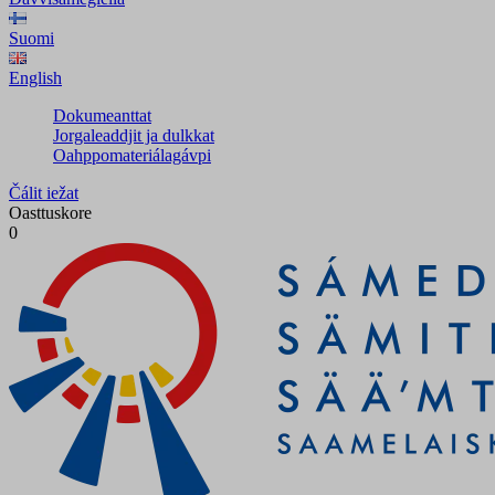
Suomi
English
Dokumeanttat
Jorgaleaddjit ja dulkkat
Oahppomateriálagávpi
Čálit iežat
Oasttuskore
0