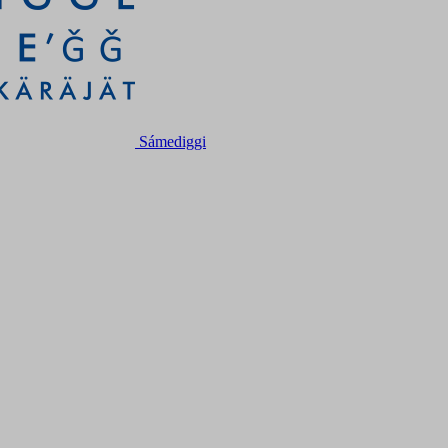
Sámediggi