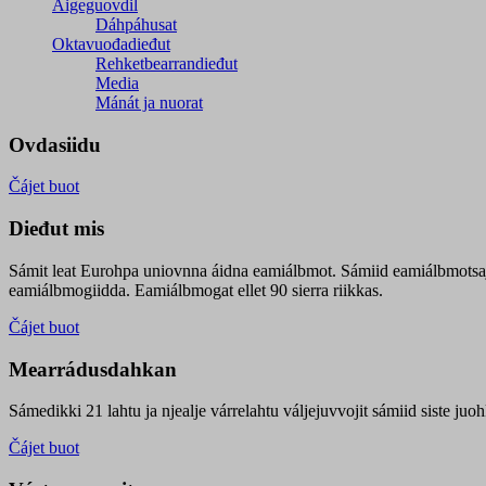
Áigeguovdil
Dáhpáhusat
Oktavuođadieđut
Rehketbearrandieđut
Media
Mánát ja nuorat
Ovdasiidu
Čájet buot
Dieđut mis
Sámit leat Eurohpa uniovnna áidna eamiálbmot. Sámiid eamiálbmotsa
eamiálbmogiidda. Eamiálbmogat ellet 90 sierra riikkas.
Čájet buot
Mearrádusdahkan
Sámedikki 21 lahtu ja njealje várrelahtu váljejuvvojit sámiid siste j
Čájet buot