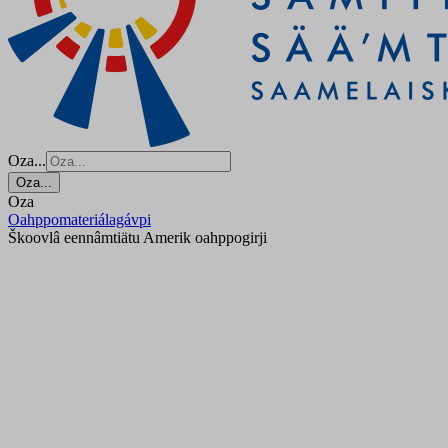
Oza...
Oza...
Oza
Oahppomateriálagávpi
Škoovlâ eennâmtiätu Amerik oahppogirji