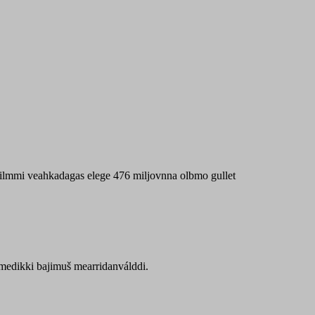
 máilmmi veahkadagas elege 476 miljovnna olbmo gullet
Sámedikki bajimuš mearridanválddi.