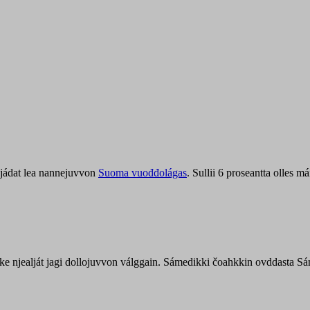
jádat lea nannejuvvon
Suoma vuođđolágas
. Sullii 6 proseantta olles
uohke njealját jagi dollojuvvon válggain. Sámedikki čoahkkin ovddasta 