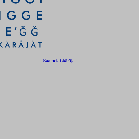
Saamelaiskäräjät