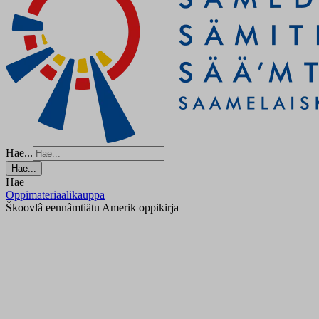
Hae...
Hae...
Hae
Oppimateriaalikauppa
Škoovlâ eennâmtiätu Amerik oppikirja