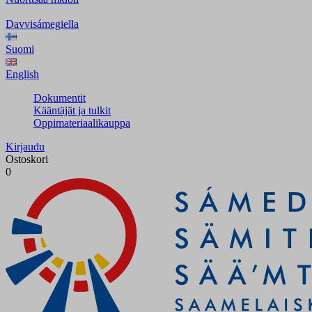
Davvisámegiella
Suomi
English
Dokumentit
Kääntäjät ja tulkit
Oppimateriaalikauppa
Kirjaudu
Ostoskori
0