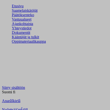
Etusivu
Saamelaiskäräjät
Päätöksenteko
Vastuualueet
Ajankohtaista
Yhteystiedot
Dokumentit
Kääntäjät ja tulkit
Oppimateriaalikauppa
Siirry sisältöön
Suomi
fi
Anarâškielâ
Nuõrttsääʹmǩiõll