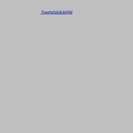
Saamelaiskäräjät