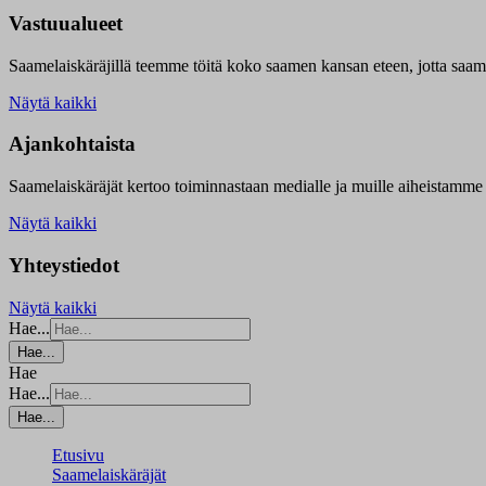
Vastuualueet
Saamelaiskäräjillä t
eemme töitä koko saamen kansan eteen, jotta saamen 
Näytä kaikki
Ajankohtaista
Saamelaiskäräjät kertoo toiminnastaan medialle ja muille aiheistamme 
Näytä kaikki
Yhteystiedot
Näytä kaikki
Hae...
Hae...
Hae
Hae...
Hae...
Etusivu
Saamelaiskäräjät