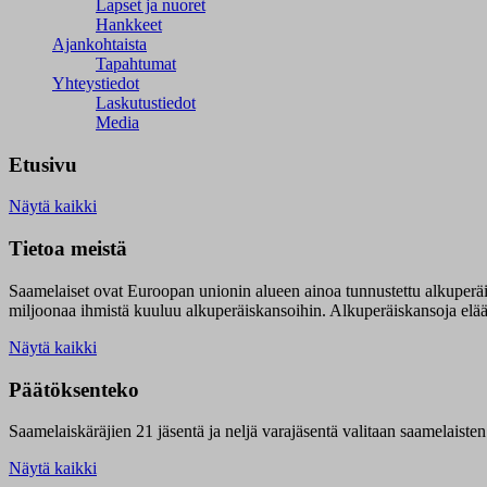
Lapset ja nuoret
Hankkeet
Ajankohtaista
Tapahtumat
Yhteystiedot
Laskutustiedot
Media
Etusivu
Näytä kaikki
Tietoa meistä
Saamelaiset ovat Euroopan unionin alueen ainoa tunnustettu alkuperä
miljoonaa ihmistä kuuluu alkuperäiskansoihin. Alkuperäiskansoja elää 9
Näytä kaikki
Päätöksenteko
Saamelaiskäräjien 21 jäsentä ja neljä varajäsentä valitaan saamelaiste
Näytä kaikki