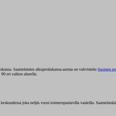
iskansa. Saamelaisten alkuperäiskansa-asema on vahvistettu
Suomen per
0 eri valtion alueella.
n keskuudessa joka neljäs vuosi toimeenpantavilla vaaleilla. Saamelaisk