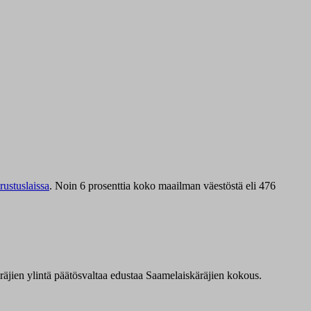
ustuslaissa
.
Noin 6 prosenttia koko maailman väestöstä eli 476
äräjien ylintä päätösvaltaa edustaa Saamelaiskäräjien kokous.