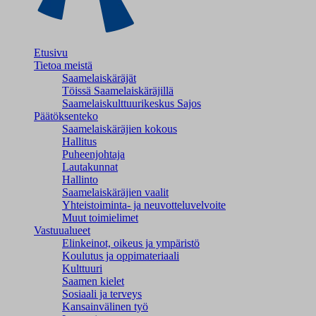
Etusivu
Tietoa meistä
Saamelaiskäräjät
Töissä Saamelaiskäräjillä
Saamelaiskulttuuri­keskus Sajos
Päätöksenteko
Saamelaiskäräjien kokous
Hallitus
Puheenjohtaja
Lautakunnat
Hallinto
Saamelaiskäräjien vaalit
Yhteistoiminta- ja neuvotteluvelvoite
Muut toimielimet
Vastuualueet
Elinkeinot, oikeus ja ympäristö
Koulutus ja oppimateriaali
Kulttuuri
Saamen kielet
Sosiaali ja terveys
Kansainvälinen työ