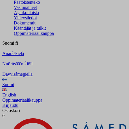
Päätöksenteko
Vastuualueet
Ajankohtaista
Yhteystiedot
Dokumentit
Kääntäjät ja tulkit
Oppimateriaalikauppa
Suomi
fi
Anarâškielâ
Nuõrttsääʹmǩiõll
Davvisámegiella
Suomi
English
Oppimateriaalikauppa
Kirjaudu
Ostoskori
0