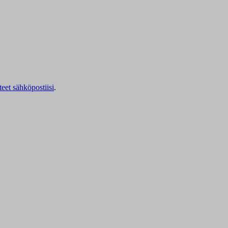
teet sähköpostiisi
.