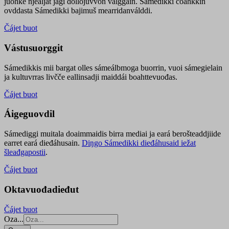
juohke njealját jagi dollojuvvon válggain. Sámedikki čoahkkin
ovddasta Sámedikki bajimuš mearridanválddi.
Čájet buot
Vástusuorggit
Sámedikkis mii bargat olles sámeálbmoga buorrin, vuoi sámegielain
ja kultuvrras livčče eallinsadji maiddái boahttevuođas.
Čájet buot
Áigeguovdil
Sámediggi muitala doaimmaidis birra mediai ja eará berošteaddjiide
earret eará dieđáhusain.
Diŋgo Sámedikki dieđáhusaid iežat
šleađgapostii
.
Čájet buot
Oktavuođadieđut
Čájet buot
Oza...