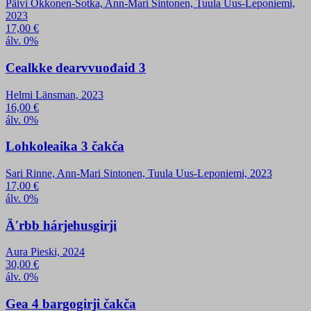
Päivi Okkonen-Sotka, Ann-Mari Sintonen, Tuula Uus-Leponiemi,
2023
17,00
€
álv. 0%
Cealkke dearvvuođaid 3
Helmi Länsman, 2023
16,00
€
álv. 0%
Lohkoleaika 3 čakča
Sari Rinne, Ann-Mari Sintonen, Tuula Uus-Leponiemi, 2023
17,00
€
álv. 0%
Äʹrbb hárjehusgirji
Aura Pieski, 2024
30,00
€
álv. 0%
Gea 4 bargogirji čakča