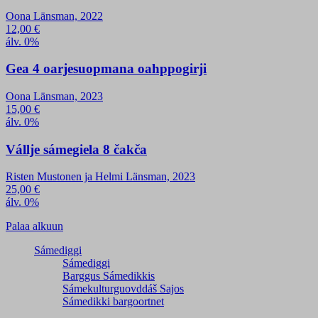
Oona Länsman, 2022
12,00
€
álv. 0%
Gea 4 oarjesuopmana oahppogirji
Oona Länsman, 2023
15,00
€
álv. 0%
Vállje sámegiela 8 čakča
Risten Mustonen ja Helmi Länsman, 2023
25,00
€
álv. 0%
Palaa alkuun
Sámediggi
Sámediggi
Barggus Sámedikkis
Sámekulturguovddáš Sajos
Sámedikki bargoortnet