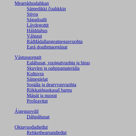
Mearrádusdahkan
Sámedikki čoahkkin
Stivra
Ságadoalli
Lávdegottit
Hálddahus
Válggat
Ráđđádallangeatnegas­vuohta
Eará doaibmaorgánat
Vástusuorggit
Ealáhusat, vuoigatvuohta ja biras
Skuvlen ja oahppamateriála
Kultuvra
Sámegielat
Sosiála ja dearvvasvuohta
Riikkaidgaskasaš bargu
Mánát ja nuorat
Prošeavttat
Áigeguovdil
Dáhpáhusat
Oktavuođadieđut
Rehketbearrandieđut