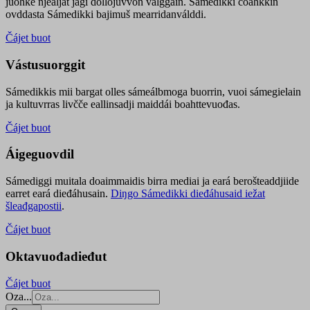
juohke njealját jagi dollojuvvon válggain. Sámedikki čoahkkin
ovddasta Sámedikki bajimuš mearridanválddi.
Čájet buot
Vástusuorggit
Sámedikkis mii bargat olles sámeálbmoga buorrin, vuoi sámegielain
ja kultuvrras livčče eallinsadji maiddái boahttevuođas.
Čájet buot
Áigeguovdil
Sámediggi muitala doaimmaidis birra mediai ja eará berošteaddjiide
earret eará dieđáhusain.
Diŋgo Sámedikki dieđáhusaid iežat
šleađgapostii
.
Čájet buot
Oktavuođadieđut
Čájet buot
Oza...