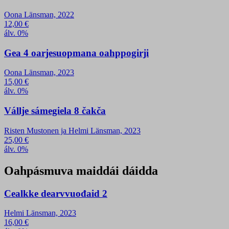
Oona Länsman, 2022
12,00
€
álv. 0%
Gea 4 oarjesuopmana oahppogirji
Oona Länsman, 2023
15,00
€
álv. 0%
Vállje sámegiela 8 čakča
Risten Mustonen ja Helmi Länsman, 2023
25,00
€
álv. 0%
Oahpásmuva maiddái dáidda
Cealkke dearvvuođaid 2
Helmi Länsman, 2023
16,00
€