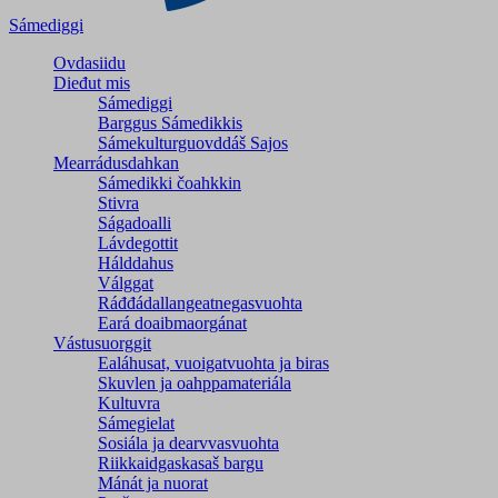
Sámediggi
Ovdasiidu
Dieđut mis
Sámediggi
Barggus Sámedikkis
Sámekulturguovddáš Sajos
Mearrádusdahkan
Sámedikki čoahkkin
Stivra
Ságadoalli
Lávdegottit
Hálddahus
Válggat
Ráđđádallangeatnegas­vuohta
Eará doaibmaorgánat
Vástusuorggit
Ealáhusat, vuoigatvuohta ja biras
Skuvlen ja oahppamateriála
Kultuvra
Sámegielat
Sosiála ja dearvvasvuohta
Riikkaidgaskasaš bargu
Mánát ja nuorat