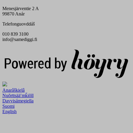
Menesjärventie 2 A
99870 Anár
Telefonguovddáš
010 839 3100
info@samediggi.fi
Digi- ja mainostoimisto Höyry Rovaniemi ja Oulu
Anarâškielâ
Nuõrttsääʹmǩiõll
Davvisámegiella
Suomi
English