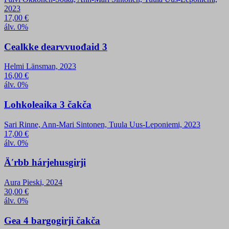
2023
17,00
€
álv. 0%
Cealkke dearvvuođaid 3
Helmi Länsman, 2023
16,00
€
álv. 0%
Lohkoleaika 3 čakča
Sari Rinne, Ann-Mari Sintonen, Tuula Uus-Leponiemi, 2023
17,00
€
álv. 0%
Äʹrbb hárjehusgirji
Aura Pieski, 2024
30,00
€
álv. 0%
Gea 4 bargogirji čakča