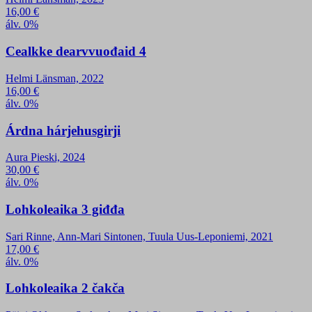
16,00
€
álv. 0%
Cealkke dearvvuođaid 4
Helmi Länsman, 2022
16,00
€
álv. 0%
Árdna hárjehusgirji
Aura Pieski, 2024
30,00
€
álv. 0%
Lohkoleaika 3 giđđa
Sari Rinne, Ann-Mari Sintonen, Tuula Uus-Leponiemi, 2021
17,00
€
álv. 0%
Lohkoleaika 2 čakča