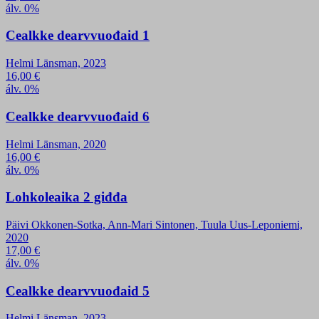
álv. 0%
Cealkke dearvvuođaid 1
Helmi Länsman, 2023
16,00
€
álv. 0%
Cealkke dearvvuođaid 6
Helmi Länsman, 2020
16,00
€
álv. 0%
Lohkoleaika 2 giđđa
Päivi Okkonen-Sotka, Ann-Mari Sintonen, Tuula Uus-Leponiemi,
2020
17,00
€
álv. 0%
Cealkke dearvvuođaid 5
Helmi Länsman, 2023