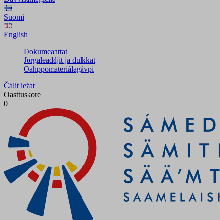
Suomi
English
Dokumeanttat
Jorgaleaddjit ja dulkkat
Oahppomateriálagávpi
Čálit iežat
Oasttuskore
0