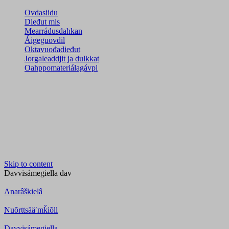
Ovdasiidu
Dieđut mis
Mearrádusdahkan
Áigeguovdil
Oktavuođadieđut
Jorgaleaddjit ja dulkkat
Oahppomateriálagávpi
Skip to content
Davvisámegiella
dav
Anarâškielâ
Nuõrttsääʹmǩiõll
Davvisámegiella