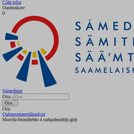
Čálit iežat
Oasttuskore
0
Sámediggi
Oza...
Oza...
Oza
Oahppomateriálagávpi
Skuvlla birasdiehtu 4 oahpaheaddji girji