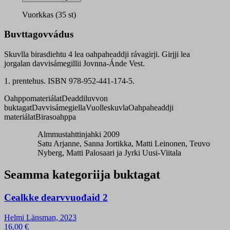
4
oahpaheaddji
Vuorkkas (35 st)
girji
quantity
Buvttagovvádus
Skuvlla birasdiehtu 4 lea oahpaheaddji rávagirji. Girjji lea
jorgalan davvisámegillii Jovnna-Ánde Vest.
1. prentehus. ISBN 978-952-441-174-5.
Oahppomateriálat
Deaddiluvvon
buktagat
Davvisámegiella
Vuolleskuvla
Oahpaheaddji
materiálat
Birasoahppa
Almmustahttinjahki 2009
Satu Arjanne, Sanna Jortikka, Matti Leinonen, Teuvo
Nyberg, Matti Palosaari ja Jyrki Uusi-Viitala
Seamma kategoriija buktagat
Cealkke dearvvuođaid 2
Helmi Länsman, 2023
16,00
€