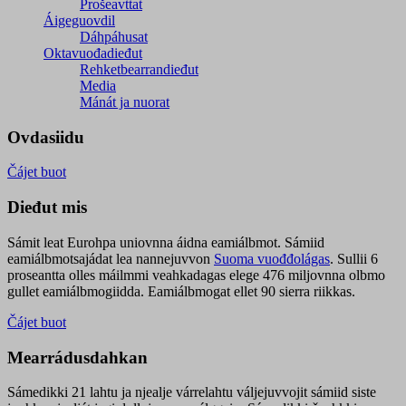
Prošeavttat
Áigeguovdil
Dáhpáhusat
Oktavuođadieđut
Rehketbearrandieđut
Media
Mánát ja nuorat
Ovdasiidu
Čájet buot
Dieđut mis
Sámit leat Eurohpa uniovnna áidna eamiálbmot. Sámiid
eamiálbmotsajádat lea nannejuvvon
Suoma vuođđolágas
. Sullii 6
proseantta olles máilmmi veahkadagas elege 476 miljovnna olbmo
gullet eamiálbmogiidda. Eamiálbmogat ellet 90 sierra riikkas.
Čájet buot
Mearrádusdahkan
Sámedikki 21 lahtu ja njealje várrelahtu váljejuvvojit sámiid siste