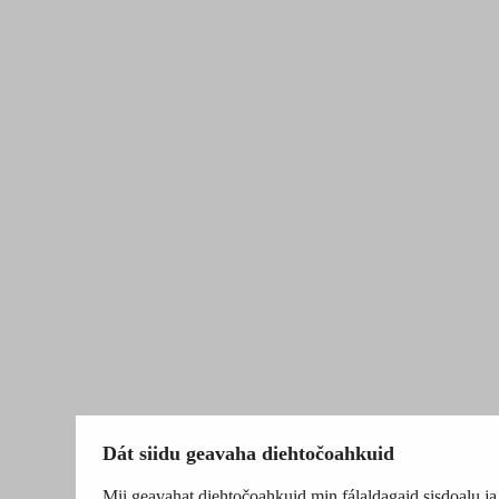
Dát siidu geavaha diehtočoahkuid
Mii geavahat diehtočoahkuid min fálaldagaid sisdoalu ja