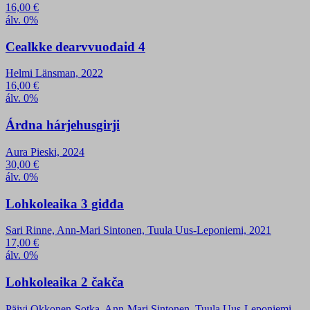
16,00
€
álv. 0%
Cealkke dearvvuođaid 4
Helmi Länsman, 2022
16,00
€
álv. 0%
Árdna hárjehusgirji
Aura Pieski, 2024
30,00
€
álv. 0%
Lohkoleaika 3 giđđa
Sari Rinne, Ann-Mari Sintonen, Tuula Uus-Leponiemi, 2021
17,00
€
álv. 0%
Lohkoleaika 2 čakča
Päivi Okkonen-Sotka, Ann-Mari Sintonen, Tuula Uus-Leponiemi,