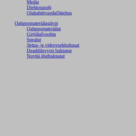
Media
Diehtosuodji
Olahahttivuođačilgehus
Oahppomateriálagávpi
Oahppomateriálat
Girjjálašvuohta
Spealut
Jietna- ja videovurkkohusat
Deaddiluvvon buktagat
Nuvttá digibuktagat