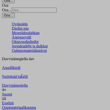
Oza...
Oza
Oza...
Oza...
Ovdasiidu
Dieđut mis
Mearrádusdahkan
Áigeguovdil
Oktavuođadieđut
Jorgaleaddjit ja dulkkat
Oahppomateriálagávpi
Davvisámegiella
dav
Anarâškielâ
Nuõrttsääʹmǩiõll
Davvisámegiella
Suomi
English
Oppimateriaalikauppa