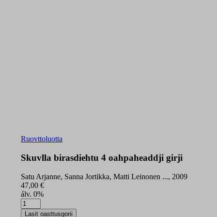
Ruovttoluotta
Skuvlla birasdiehtu 4 oahpaheaddji girji
Satu Arjanne, Sanna Jortikka, Matti Leinonen ..., 2009
47,00
€
álv. 0%
Skuvlla
birasdiehtu
Lasit oasttusgorii