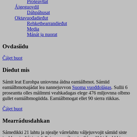
Prošeavttat
Áigeguovdil
Dáhpáhusat
Oktavuođadieđut
Rehketbearrandieđut
Media
Mánát ja nuorat
Ovdasiidu
Čájet buot
Dieđut mis
Sámit leat Eurohpa uniovnna áidna eamiálbmot. Sámiid
eamiálbmotsajádat lea nannejuvvon
Suoma vuođđolágas
. Sullii 6
proseantta olles máilmmi veahkadagas elege 476 miljovnna olbmo
gullet eamiálbmogiidda. Eamiálbmogat ellet 90 sierra riikkas.
Čájet buot
Mearrádusdahkan
Sámedikki 21 lahtu ja njealje várrelahtu váljejuvvojit sámiid siste