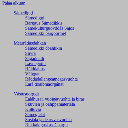
Palaa alkuun
Sámediggi
Sámediggi
Barggus Sámedikkis
Sámekulturguovddáš Sajos
Sámedikki bargoortnet
Mearrádusdahkan
Sámedikki čoahkkin
Stivra
Ságadoalli
Lávdegottit
Hálddahus
Válggat
Ráđđádallangeatnegas­vuohta
Eará doaibmaorgánat
Vástusuorggit
Ealáhusat, vuoigatvuohta ja biras
Skuvlen ja oahppamateriála
Kultuvra
Sámegielat
Sosiála ja dearvvasvuohta
Riikkaidgaskasaš bargu