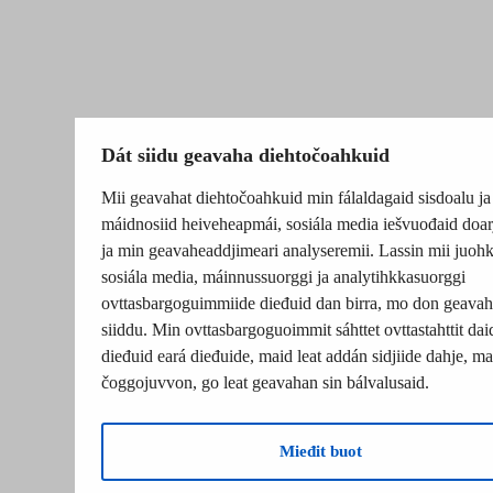
Dát siidu geavaha diehtočoahkuid
Mii geavahat diehtočoahkuid min fálaldagaid sisdoalu ja
máidnosiid heiveheapmái, sosiála media iešvuođaid doar
ja min geavaheaddjimeari analyseremii. Lassin mii juohk
sosiála media, máinnussuorggi ja analytihkkasuorggi
ovttasbargoguimmiide dieđuid dan birra, mo don geavah
siiddu. Min ovttasbargoguoimmit sáhttet ovttastahttit dai
dieđuid eará dieđuide, maid leat addán sidjiide dahje, mat
čoggojuvvon, go leat geavahan sin bálvalusaid.
Mieđit buot