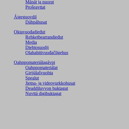
Mánát ja nuorat
Prošeavttat
Áigeguovdil
Dáhpáhusat
Oktavuođadieđut
Rehketbearrandieđut
Media
Diehtosuodji
Olahahttivuođačilgehus
Oahppomateriálagávpi
Oahppomateriálat
Girjjálašvuohta
Spealut
Jietna- ja videovurkkohusat
Deaddiluvvon buktagat
Nuvttá digibuktagat