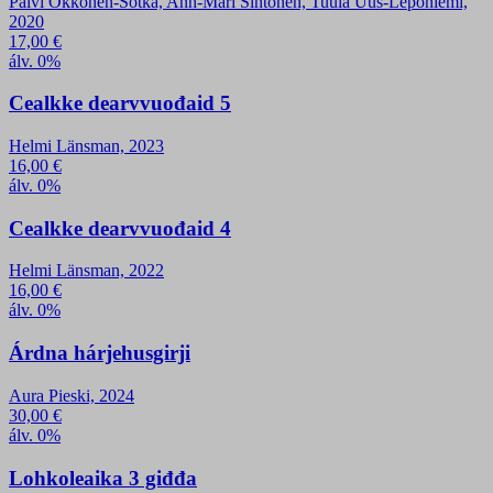
Päivi Okkonen-Sotka, Ann-Mari Sintonen, Tuula Uus-Leponiemi,
2020
17,00
€
álv. 0%
Cealkke dearvvuođaid 5
Helmi Länsman, 2023
16,00
€
álv. 0%
Cealkke dearvvuođaid 4
Helmi Länsman, 2022
16,00
€
álv. 0%
Árdna hárjehusgirji
Aura Pieski, 2024
30,00
€
álv. 0%
Lohkoleaika 3 giđđa