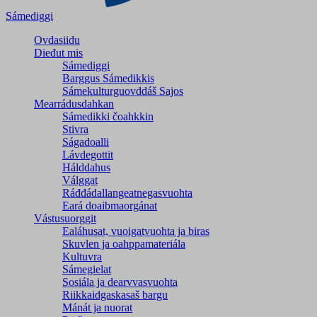
Sámediggi
Ovdasiidu
Dieđut mis
Sámediggi
Barggus Sámedikkis
Sámekulturguovddáš Sajos
Mearrádusdahkan
Sámedikki čoahkkin
Stivra
Ságadoalli
Lávdegottit
Hálddahus
Válggat
Ráđđádallangeatnegas­vuohta
Eará doaibmaorgánat
Vástusuorggit
Ealáhusat, vuoigatvuohta ja biras
Skuvlen ja oahppamateriála
Kultuvra
Sámegielat
Sosiála ja dearvvasvuohta
Riikkaidgaskasaš bargu
Mánát ja nuorat