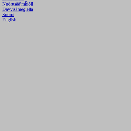
Nuõrttsääʹmǩiõll
Davvisámegiella
Suomi
English