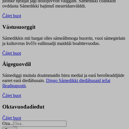
juohke njealját jagi dollojuvvon válggain. Sámedikki čoahkkin
ovddasta Sámedikki bajimuš mearridanválddi.
Čájet buot
Vástusuorggit
Sámedikkis mii bargat olles sámeálbmoga buorrin, vuoi sámegielain
ja kultuvrras livčče eallinsadji maiddái boahttevuođas.
Čájet buot
Áigeguovdil
Sámediggi muitala doaimmaidis birra mediai ja eará berošteaddjiide
earret eará dieđáhusain.
Diŋgo Sámedikki dieđáhusaid iežat
šleađgapostii
.
Čájet buot
Oktavuođadieđut
Čájet buot
Oza...