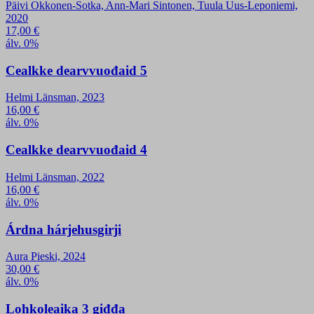
Päivi Okkonen-Sotka, Ann-Mari Sintonen, Tuula Uus-Leponiemi,
2020
17,00
€
álv. 0%
Cealkke dearvvuođaid 5
Helmi Länsman, 2023
16,00
€
álv. 0%
Cealkke dearvvuođaid 4
Helmi Länsman, 2022
16,00
€
álv. 0%
Árdna hárjehusgirji
Aura Pieski, 2024
30,00
€
álv. 0%
Lohkoleaika 3 giđđa