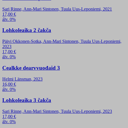
Sari Rinne, Ann-Mari Sintonen, Tuula Uus-Leponiemi, 2021
17,00
€
álv. 0%
Lohkoleaika 2 čakča
Päivi Okkonen-Sotka, Ann-Mari Sintonen, Tuula Uus-Leponiemi,
2023
17,00
€
álv. 0%
Cealkke dearvvuođaid 3
Helmi Länsman, 2023
16,00
€
álv. 0%
Lohkoleaika 3 čakča
Sari Rinne, Ann-Mari Sintonen, Tuula Uus-Leponiemi, 2023
17,00
€
álv. 0%