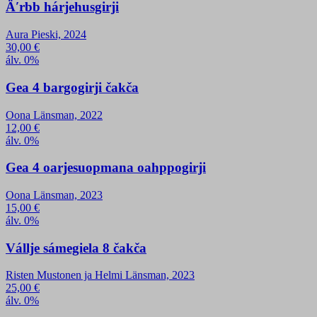
Äʹrbb hárjehusgirji
Aura Pieski, 2024
30,00
€
álv. 0%
Gea 4 bargogirji čakča
Oona Länsman, 2022
12,00
€
álv. 0%
Gea 4 oarjesuopmana oahppogirji
Oona Länsman, 2023
15,00
€
álv. 0%
Vállje sámegiela 8 čakča
Risten Mustonen ja Helmi Länsman, 2023
25,00
€
álv. 0%