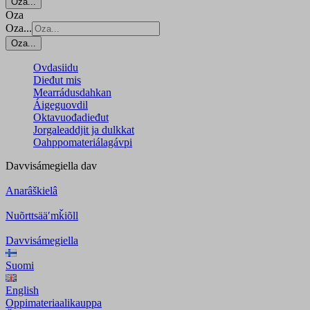
Oza...
Oza
Oza...
Oza...
Ovdasiidu
Dieđut mis
Mearrádusdahkan
Áigeguovdil
Oktavuođadieđut
Jorgaleaddjit ja dulkkat
Oahppomateriálagávpi
Davvisámegiella
dav
Anarâškielâ
Nuõrttsääʹmǩiõll
Davvisámegiella
Suomi
English
Oppimateriaalikauppa