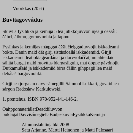
ja
kemiija
Vuorkkas (20 st)
5
oahppogirji
Buvttagovvádus
quantity
Skuvlla fysihkka ja kemiija 5 lea juhkkojuvvon njealji oassái:
čáhci, áibmu, gomuvuohta ja fápmu.
Fysihkas ja kemiijas máŋggat áššit čielggaduvvojit iskkadeami
bokte. Danin maid dát girji sisttisdoallá iskkademiid. Girjji
iskkadeamit leat oktageardánat ja dorvvolaččat, nu ahte daid
sáhttá bargat maid ruovttus biergasiiguin, mat doppe gávdnojit.
Dutkamušaid ja iskkademiid birra čállin gihppagii lea maid
dehálaš bargovuohki.
Girjji lea jorgalan davvisámegillii Sámmol Lukkari, govaid lea
sárgon Radoslaw Karkulowski.
1. prentehus. ISBN 978-952-441-146-2.
Oahppomateriálat
Deaddiluvvon
buktagat
Davvisámegiella
Badjeskuvla
Fysihkka
Kemiija
Almmustahttinjahki 2008
Satu Arjanne, Martti Heinonen ja Matti Palosaari