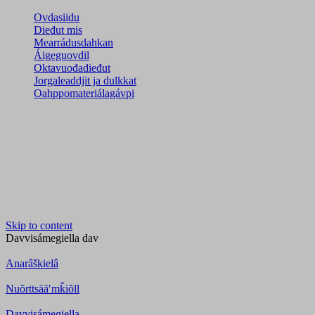
Ovdasiidu
Dieđut mis
Mearrádusdahkan
Áigeguovdil
Oktavuođadieđut
Jorgaleaddjit ja dulkkat
Oahppomateriálagávpi
Skip to content
Davvisámegiella
dav
Anarâškielâ
Nuõrttsääʹmǩiõll
Davvisámegiella