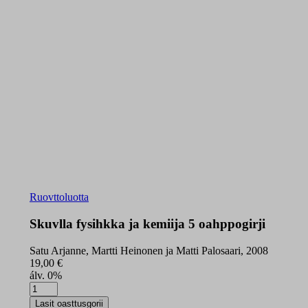
Ruovttoluotta
Skuvlla fysihkka ja kemiija 5 oahppogirji
Satu Arjanne, Martti Heinonen ja Matti Palosaari, 2008
19,00
€
álv. 0%
Skuvlla
fysihkka
Lasit oasttusgorii