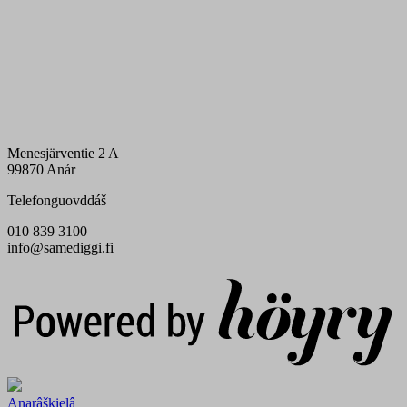
Menesjärventie 2 A
99870 Anár
Telefonguovddáš
010 839 3100
info@samediggi.fi
Digi- ja mainostoimisto Höyry Rovaniemi ja Oulu
Anarâškielâ