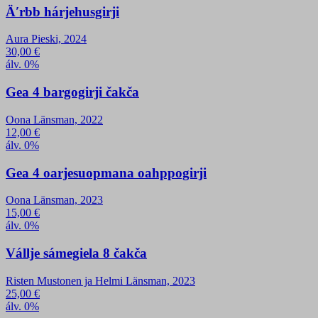
Äʹrbb hárjehusgirji
Aura Pieski, 2024
30,00
€
álv. 0%
Gea 4 bargogirji čakča
Oona Länsman, 2022
12,00
€
álv. 0%
Gea 4 oarjesuopmana oahppogirji
Oona Länsman, 2023
15,00
€
álv. 0%
Vállje sámegiela 8 čakča
Risten Mustonen ja Helmi Länsman, 2023
25,00
€
álv. 0%