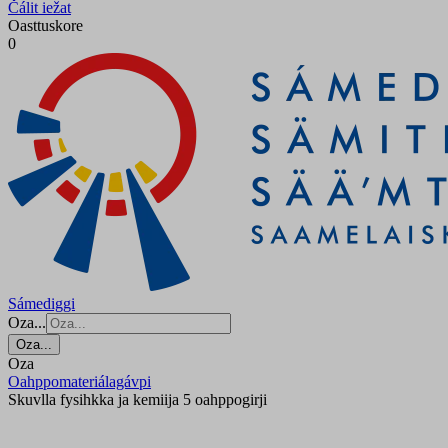
Čálit iežat
Oasttuskore
0
Sámediggi
Oza...
Oza...
Oza
Oahppomateriálagávpi
Skuvlla fysihkka ja kemiija 5 oahppogirji