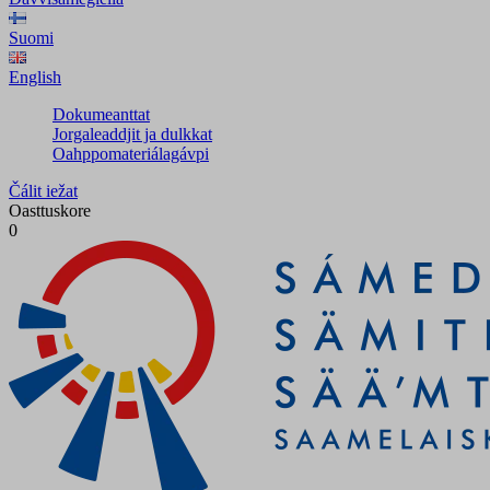
Suomi
English
Dokumeanttat
Jorgaleaddjit ja dulkkat
Oahppomateriálagávpi
Čálit iežat
Oasttuskore
0