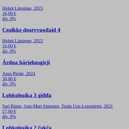
Helmi Länsman, 2023
16,00
€
álv. 0%
Cealkke dearvvuođaid 4
Helmi Länsman, 2022
16,00
€
álv. 0%
Árdna hárjehusgirji
Aura Pieski, 2024
30,00
€
álv. 0%
Lohkoleaika 3 giđđa
Sari Rinne, Ann-Mari Sintonen, Tuula Uus-Leponiemi, 2021
17,00
€
álv. 0%
Lohkoleaika 2 čakča