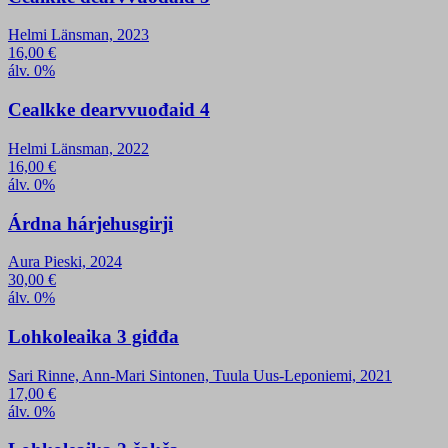
Helmi Länsman, 2023
16,00
€
álv. 0%
Cealkke dearvvuođaid 4
Helmi Länsman, 2022
16,00
€
álv. 0%
Árdna hárjehusgirji
Aura Pieski, 2024
30,00
€
álv. 0%
Lohkoleaika 3 giđđa
Sari Rinne, Ann-Mari Sintonen, Tuula Uus-Leponiemi, 2021
17,00
€
álv. 0%