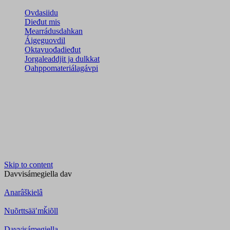
Ovdasiidu
Dieđut mis
Mearrádusdahkan
Áigeguovdil
Oktavuođadieđut
Jorgaleaddjit ja dulkkat
Oahppomateriálagávpi
Skip to content
Davvisámegiella
dav
Anarâškielâ
Nuõrttsääʹmǩiõll
Davvisámegiella