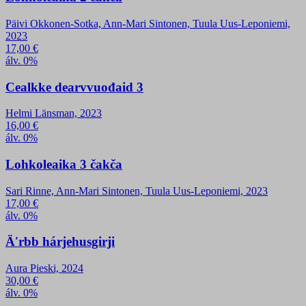
Päivi Okkonen-Sotka, Ann-Mari Sintonen, Tuula Uus-Leponiemi,
2023
17,00
€
álv. 0%
Cealkke dearvvuođaid 3
Helmi Länsman, 2023
16,00
€
álv. 0%
Lohkoleaika 3 čakča
Sari Rinne, Ann-Mari Sintonen, Tuula Uus-Leponiemi, 2023
17,00
€
álv. 0%
Äʹrbb hárjehusgirji
Aura Pieski, 2024
30,00
€
álv. 0%