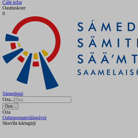
Čálit iežat
Oasttuskore
0
Sámediggi
Oza...
Oza...
Oza
Oahppomateriálagávpi
Skuvlla kártagirji