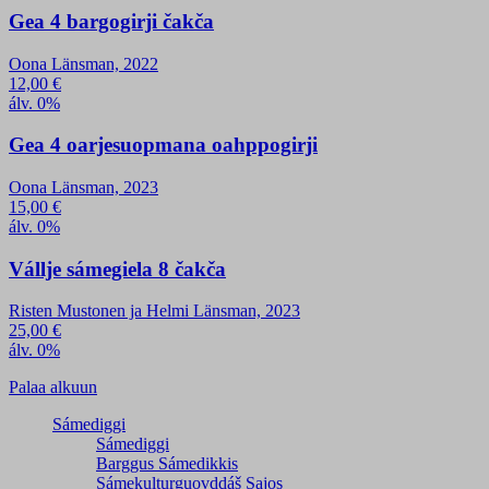
Gea 4 bargogirji čakča
Oona Länsman, 2022
12,00
€
álv. 0%
Gea 4 oarjesuopmana oahppogirji
Oona Länsman, 2023
15,00
€
álv. 0%
Vállje sámegiela 8 čakča
Risten Mustonen ja Helmi Länsman, 2023
25,00
€
álv. 0%
Palaa alkuun
Sámediggi
Sámediggi
Barggus Sámedikkis
Sámekulturguovddáš Sajos