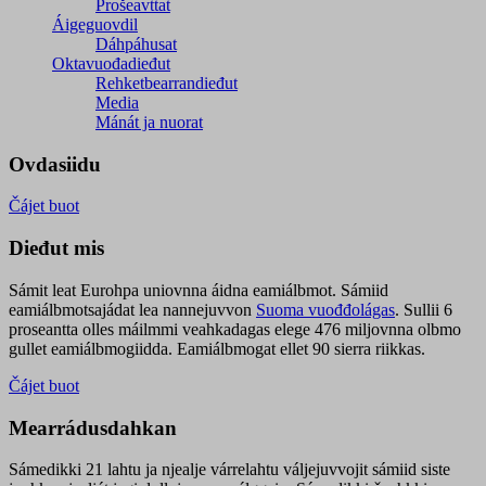
Prošeavttat
Áigeguovdil
Dáhpáhusat
Oktavuođadieđut
Rehketbearrandieđut
Media
Mánát ja nuorat
Ovdasiidu
Čájet buot
Dieđut mis
Sámit leat Eurohpa uniovnna áidna eamiálbmot. Sámiid
eamiálbmotsajádat lea nannejuvvon
Suoma vuođđolágas
. Sullii 6
proseantta olles máilmmi veahkadagas elege 476 miljovnna olbmo
gullet eamiálbmogiidda. Eamiálbmogat ellet 90 sierra riikkas.
Čájet buot
Mearrádusdahkan
Sámedikki 21 lahtu ja njealje várrelahtu váljejuvvojit sámiid siste