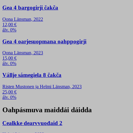
Gea 4 bargogirji čakča
Oona Länsman, 2022
12,00
€
álv. 0%
Gea 4 oarjesuopmana oahppogirji
Oona Länsman, 2023
15,00
€
álv. 0%
Vállje sámegiela 8 čakča
Risten Mustonen ja Helmi Länsman, 2023
25,00
€
álv. 0%
Oahpásmuva maiddái dáidda
Cealkke dearvvuođaid 2