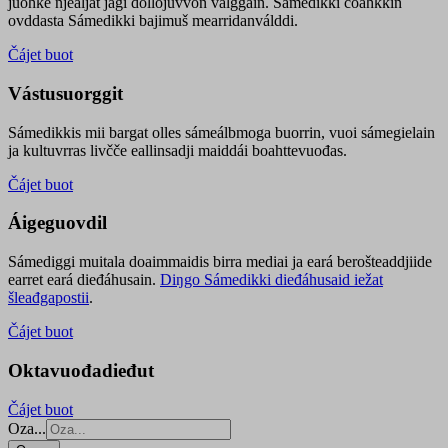
juohke njealját jagi dollojuvvon válggain. Sámedikki čoahkkin
ovddasta Sámedikki bajimuš mearridanválddi.
Čájet buot
Vástusuorggit
Sámedikkis mii bargat olles sámeálbmoga buorrin, vuoi sámegielain
ja kultuvrras livčče eallinsadji maiddái boahttevuođas.
Čájet buot
Áigeguovdil
Sámediggi muitala doaimmaidis birra mediai ja eará berošteaddjiide
earret eará dieđáhusain.
Diŋgo Sámedikki dieđáhusaid iežat
šleađgapostii
.
Čájet buot
Oktavuođadieđut
Čájet buot
Oza...