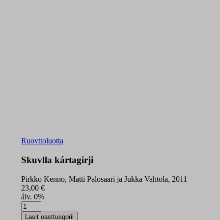
Ruovttoluotta
Skuvlla kártagirji
Pirkko Kenno, Matti Palosaari ja Jukka Vahtola, 2011
23,00
€
álv. 0%
Skuvlla
kártagirji
Lasit oasttusgorii