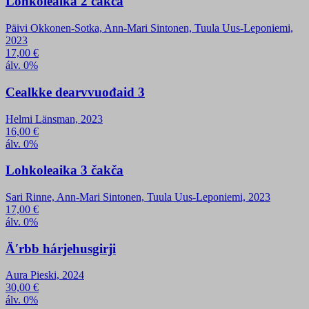
Lohkoleaika 2 čakča
Päivi Okkonen-Sotka, Ann-Mari Sintonen, Tuula Uus-Leponiemi,
2023
17,00
€
álv. 0%
Cealkke dearvvuođaid 3
Helmi Länsman, 2023
16,00
€
álv. 0%
Lohkoleaika 3 čakča
Sari Rinne, Ann-Mari Sintonen, Tuula Uus-Leponiemi, 2023
17,00
€
álv. 0%
Äʹrbb hárjehusgirji
Aura Pieski, 2024
30,00
€
álv. 0%