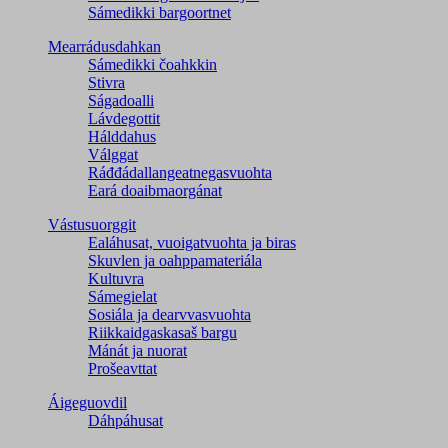
Sámedikki bargoortnet
Mearrádusdahkan
Sámedikki čoahkkin
Stivra
Ságadoalli
Lávdegottit
Hálddahus
Válggat
Ráđđádallangeatnegas­vuohta
Eará doaibmaorgánat
Vástusuorggit
Ealáhusat, vuoigatvuohta ja biras
Skuvlen ja oahppamateriála
Kultuvra
Sámegielat
Sosiála ja dearvvasvuohta
Riikkaidgaskasaš bargu
Mánát ja nuorat
Prošeavttat
Áigeguovdil
Dáhpáhusat