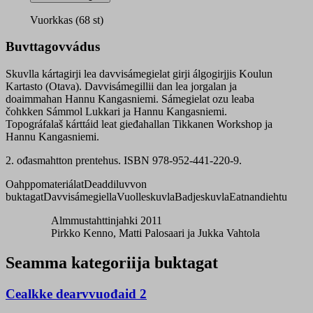
quantity
Vuorkkas (68 st)
Buvttagovvádus
Skuvlla kártagirji lea davvisámegielat girji álgogirjjis Koulun
Kartasto (Otava). Davvisámegillii dan lea jorgalan ja
doaimmahan Hannu Kangasniemi. Sámegielat ozu leaba
čohkken Sámmol Lukkari ja Hannu Kangasniemi.
Topográfalaš kárttáid leat gieđahallan Tikkanen Workshop ja
Hannu Kangasniemi.
2. ođasmahtton prentehus. ISBN 978-952-441-220-9.
Oahppomateriálat
Deaddiluvvon
buktagat
Davvisámegiella
Vuolleskuvla
Badjeskuvla
Eatnandiehtu
Almmustahttinjahki 2011
Pirkko Kenno, Matti Palosaari ja Jukka Vahtola
Seamma kategoriija buktagat
Cealkke dearvvuođaid 2