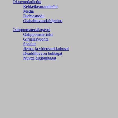
Oktavuođadieđut
Rehketbearrandieđut
Media
Diehtosuodji
Olahahttivuođačilgehus
Oahppomateriálagávpi
Oahppomateriálat
Girjjálašvuohta
Spealut
Jietna- ja videovurkkohusat
Deaddiluvvon buktagat
Nuvttá digibuktagat