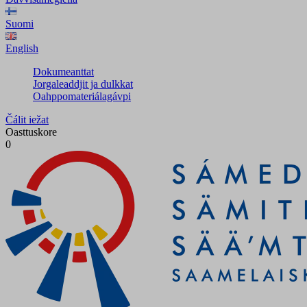
Suomi
English
Dokumeanttat
Jorgaleaddjit ja dulkkat
Oahppomateriálagávpi
Čálit iežat
Oasttuskore
0