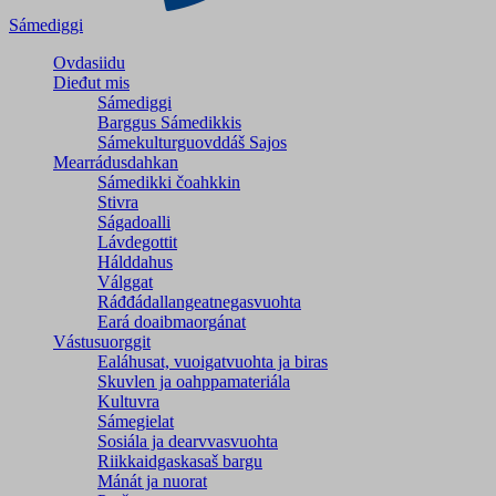
Sámediggi
Ovdasiidu
Dieđut mis
Sámediggi
Barggus Sámedikkis
Sámekulturguovddáš Sajos
Mearrádusdahkan
Sámedikki čoahkkin
Stivra
Ságadoalli
Lávdegottit
Hálddahus
Válggat
Ráđđádallangeatnegas­vuohta
Eará doaibmaorgánat
Vástusuorggit
Ealáhusat, vuoigatvuohta ja biras
Skuvlen ja oahppamateriála
Kultuvra
Sámegielat
Sosiála ja dearvvasvuohta
Riikkaidgaskasaš bargu
Mánát ja nuorat