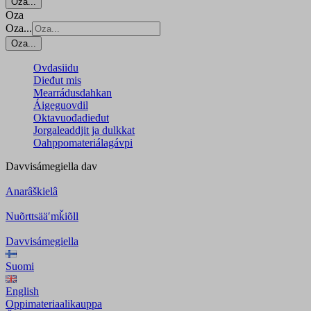
Oza...
Oza
Oza...
Oza...
Ovdasiidu
Dieđut mis
Mearrádusdahkan
Áigeguovdil
Oktavuođadieđut
Jorgaleaddjit ja dulkkat
Oahppomateriálagávpi
Davvisámegiella
dav
Anarâškielâ
Nuõrttsääʹmǩiõll
Davvisámegiella
Suomi
English
Oppimateriaalikauppa