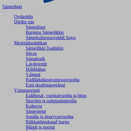
Sámediggi
Ovdasiidu
Dieđut mis
Sámediggi
Barggus Sámedikkis
Sámekulturguovddáš Sajos
Mearrádusdahkan
Sámedikki čoahkkin
Stivra
Ságadoalli
Lávdegottit
Hálddahus
Válggat
Ráđđádallangeatnegas­vuohta
Eará doaibmaorgánat
Vástusuorggit
Ealáhusat, vuoigatvuohta ja biras
Skuvlen ja oahppamateriála
Kultuvra
Sámegielat
Sosiála ja dearvvasvuohta
Riikkaidgaskasaš bargu
Mánát ja nuorat