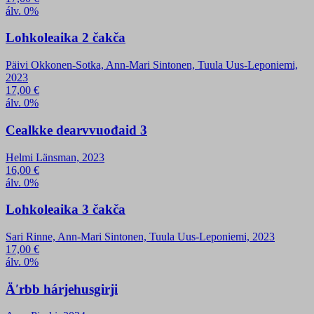
álv. 0%
Lohkoleaika 2 čakča
Päivi Okkonen-Sotka, Ann-Mari Sintonen, Tuula Uus-Leponiemi,
2023
17,00
€
álv. 0%
Cealkke dearvvuođaid 3
Helmi Länsman, 2023
16,00
€
álv. 0%
Lohkoleaika 3 čakča
Sari Rinne, Ann-Mari Sintonen, Tuula Uus-Leponiemi, 2023
17,00
€
álv. 0%
Äʹrbb hárjehusgirji