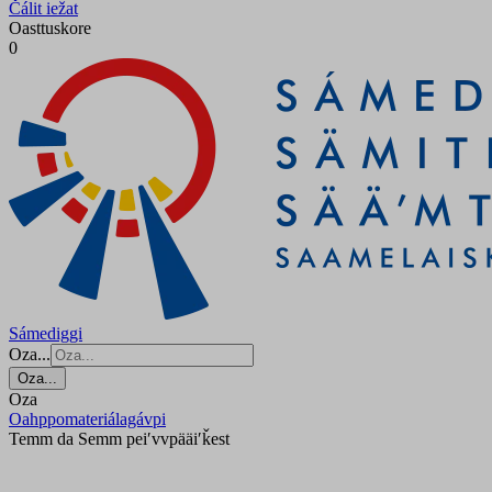
Čálit iežat
Oasttuskore
0
Sámediggi
Oza...
Oza...
Oza
Oahppomateriálagávpi
Temm da Semm peiʹvvpääiʹǩest