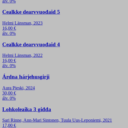
álv. 0%
Cealkke dearvvuođaid 5
Helmi Länsman, 2023
16,00
€
álv. 0%
Cealkke dearvvuođaid 4
Helmi Länsman, 2022
16,00
€
álv. 0%
Árdna hárjehusgirji
Aura Pieski, 2024
30,00
€
álv. 0%
Lohkoleaika 3 giđđa
Sari Rinne, Ann-Mari Sintonen, Tuula Uus-Leponiemi, 2021
17,00
€