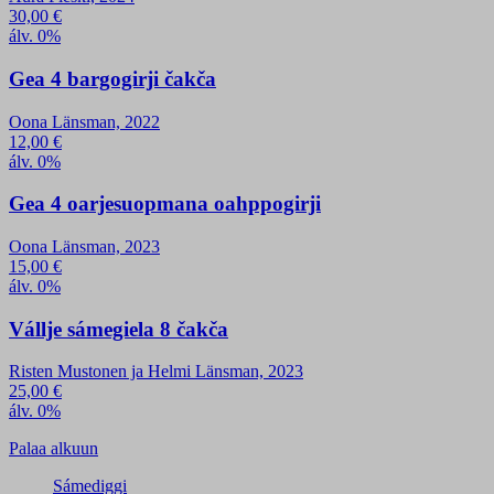
30,00
€
álv. 0%
Gea 4 bargogirji čakča
Oona Länsman, 2022
12,00
€
álv. 0%
Gea 4 oarjesuopmana oahppogirji
Oona Länsman, 2023
15,00
€
álv. 0%
Vállje sámegiela 8 čakča
Risten Mustonen ja Helmi Länsman, 2023
25,00
€
álv. 0%
Palaa alkuun
Sámediggi