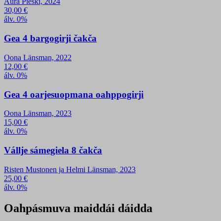
Aura Pieski, 2024
30,00
€
álv. 0%
Gea 4 bargogirji čakča
Oona Länsman, 2022
12,00
€
álv. 0%
Gea 4 oarjesuopmana oahppogirji
Oona Länsman, 2023
15,00
€
álv. 0%
Vállje sámegiela 8 čakča
Risten Mustonen ja Helmi Länsman, 2023
25,00
€
álv. 0%
Oahpásmuva maiddái dáidda