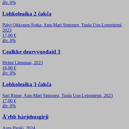
álv. 0%
Lohkoleaika 2 čakča
Päivi Okkonen-Sotka, Ann-Mari Sintonen, Tuula Uus-Leponiemi,
2023
17,00
€
álv. 0%
Cealkke dearvvuođaid 3
Helmi Länsman, 2023
16,00
€
álv. 0%
Lohkoleaika 3 čakča
Sari Rinne, Ann-Mari Sintonen, Tuula Uus-Leponiemi, 2023
17,00
€
álv. 0%
Äʹrbb hárjehusgirji
Aura Pieski, 2024