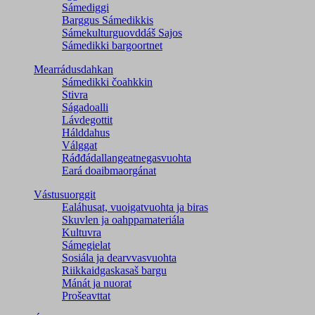
Sámediggi
Barggus Sámedikkis
Sámekulturguovddáš Sajos
Sámedikki bargoortnet
Mearrádusdahkan
Sámedikki čoahkkin
Stivra
Ságadoalli
Lávdegottit
Hálddahus
Válggat
Ráđđádallangeatnegas­vuohta
Eará doaibmaorgánat
Vástusuorggit
Ealáhusat, vuoigatvuohta ja biras
Skuvlen ja oahppamateriála
Kultuvra
Sámegielat
Sosiála ja dearvvasvuohta
Riikkaidgaskasaš bargu
Mánát ja nuorat
Prošeavttat