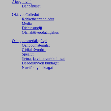
Áigeguovdil
Dáhpáhusat
Oktavuođadieđut
Rehketbearrandieđut
Media
Diehtosuodji
Olahahttivuođačilgehus
Oahppomateriálagávpi
Oahppomateriálat
Girjjálašvuohta
Spealut
Jietna- ja videovurkkohusat
Deaddiluvvon buktagat
Nuvttá digibuktagat