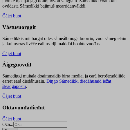
juohke njealját jagi dollojuvvon válggain. Sámedikki čoahkkin
ovddasta Sámedikki bajimuš mearridanválddi.
Čájet buot
Vástusuorggit
Sámedikkis mii bargat olles sámeálbmoga buorrin, vuoi sámegielain
ja kultuvrras livčče eallinsadji maiddái boahttevuođas.
Čájet buot
Áigeguovdil
Sámediggi muitala doaimmaidis birra mediai ja eará berošteaddjiide
earret eará dieđáhusain.
Diŋgo Sámedikki dieđáhusaid iežat
šleađgapostii
.
Čájet buot
Oktavuođadieđut
Čájet buot
Oza...