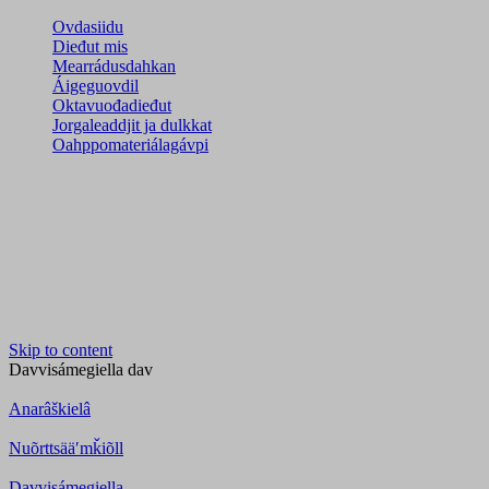
Ovdasiidu
Dieđut mis
Mearrádusdahkan
Áigeguovdil
Oktavuođadieđut
Jorgaleaddjit ja dulkkat
Oahppomateriálagávpi
Skip to content
Davvisámegiella
dav
Anarâškielâ
Nuõrttsääʹmǩiõll
Davvisámegiella