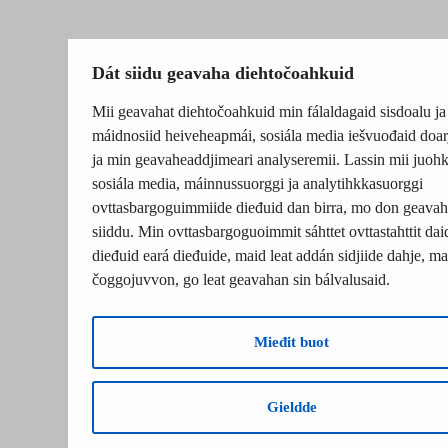
Dát siidu geavaha diehtočoahkuid
Mii geavahat diehtočoahkuid min fálaldagaid sisdoalu ja
máidnosiid heiveheapmái, sosiála media iešvuođaid doar
ja min geavaheaddjimeari analyseremii. Lassin mii juohk
sosiála media, máinnussuorggi ja analytihkkasuorggi
ovttasbargoguimmiide dieđuid dan birra, mo don geavah
siiddu. Min ovttasbargoguoimmit sáhttet ovttastahttit dai
dieđuid eará dieđuide, maid leat addán sidjiide dahje, mat
čoggojuvvon, go leat geavahan sin bálvalusaid.
Mieđit buot
Gieldde