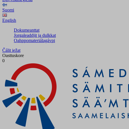
Suomi
English
Dokumeanttat
Jorgaleaddjit ja dulkkat
Oahppomateriálagávpi
Čálit iežat
Oasttuskore
0