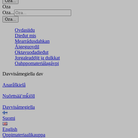
Oza...
Oza
Oza...
Oza...
Ovdasiidu
Dieđut mis
Mearrádusdahkan
Áigeguovdil
Oktavuođadieđut
Jorgaleaddjit ja dulkkat
Oahppomateriálagávpi
Davvisámegiella
dav
Anarâškielâ
Nuõrttsääʹmǩiõll
Davvisámegiella
Suomi
English
Oppimateriaalikauppa