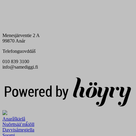
Menesjärventie 2 A
99870 Anár
Telefonguovddáš
010 839 3100
info@samediggi.fi
Digi- ja mainostoimisto Höyry Rovaniemi ja Oulu
Anarâškielâ
Nuõrttsääʹmǩiõll
Davvisámegiella
Suomi