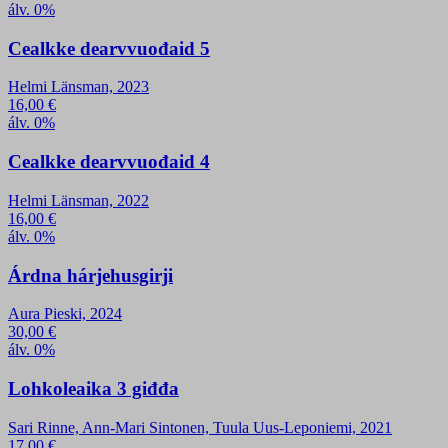
álv. 0%
Cealkke dearvvuođaid 5
Helmi Länsman, 2023
16,00
€
álv. 0%
Cealkke dearvvuođaid 4
Helmi Länsman, 2022
16,00
€
álv. 0%
Árdna hárjehusgirji
Aura Pieski, 2024
30,00
€
álv. 0%
Lohkoleaika 3 giđđa
Sari Rinne, Ann-Mari Sintonen, Tuula Uus-Leponiemi, 2021
17,00
€