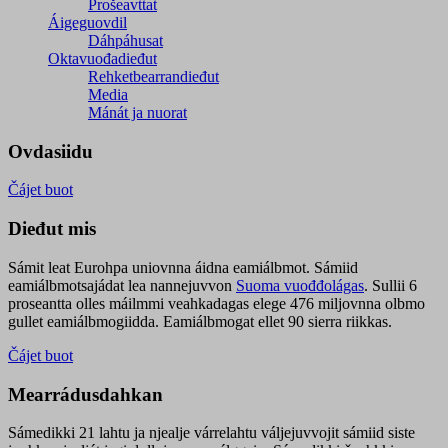
Prošeavttat
Áigeguovdil
Dáhpáhusat
Oktavuođadieđut
Rehketbearrandieđut
Media
Mánát ja nuorat
Ovdasiidu
Čájet buot
Dieđut mis
Sámit leat Eurohpa uniovnna áidna eamiálbmot. Sámiid
eamiálbmotsajádat lea nannejuvvon
Suoma vuođđolágas
. Sullii 6
proseantta olles máilmmi veahkadagas elege 476 miljovnna olbmo
gullet eamiálbmogiidda. Eamiálbmogat ellet 90 sierra riikkas.
Čájet buot
Mearrádusdahkan
Sámedikki 21 lahtu ja njealje várrelahtu váljejuvvojit sámiid siste