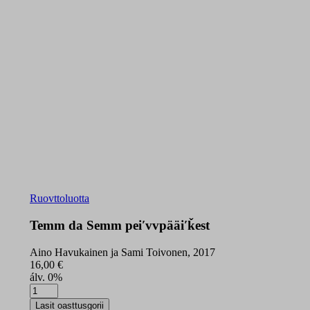
Ruovttoluotta
Temm da Semm peiʹvvpääiʹǩest
Aino Havukainen ja Sami Toivonen, 2017
16,00
€
álv. 0%
Temm
da
Lasit oasttusgorii