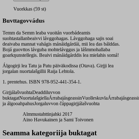
Semm
peiʹvvpääiʹǩest
Vuorkkas (59 st)
quantity
Buvttagovvádus
Temm da Semm leaba vuoitán vuorbádeamis
suohtastallanbeaivvi lávggohagas. Lávggohaga sajis soai
deaivaba mannat vahágis mánáidgárdái, mii lea das bálddas.
Bojá guovttos lávguba mohtelávggus ja lášmmohallaba
goarkŋunstellegis. Beaivi mánáidgárddis lea mielahis somá!
Álgogirji lea Tatu ja Patu päiväkodissa (Otava). Girjji lea
jorgalan nuortalašgillii Raija Lehtola.
1. prentehus. ISBN 978-952-441-354-1.
Girjjálašvuohta
Deaddiluvvon
buktagat
Nuortalašgiella
Árrabajásgeassin
Vuolleskuvla
Árrabajásgeassi
ja álgooahpahus
Jorgaluvvon čáppagirjjálašvuohta
Almmustahttinjahki 2017
Aino Havukainen ja Sami Toivonen
Seamma kategoriija buktagat