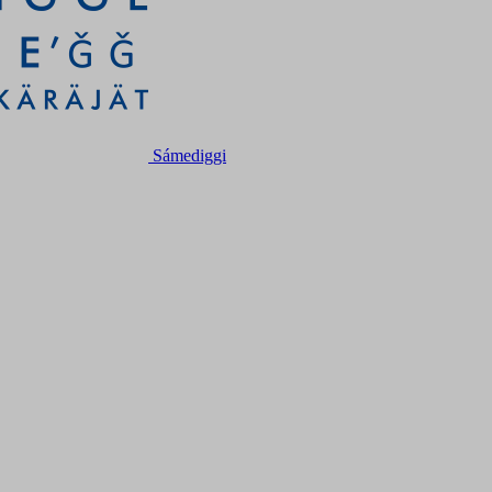
Sámediggi