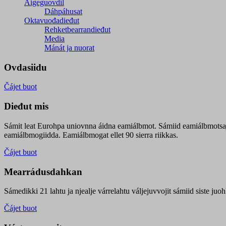
Áigeguovdil
Dáhpáhusat
Oktavuođadieđut
Rehketbearrandieđut
Media
Mánát ja nuorat
Ovdasiidu
Čájet buot
Dieđut mis
Sámit leat Eurohpa uniovnna áidna eamiálbmot. Sámiid eamiálbmotsa
eamiálbmogiidda. Eamiálbmogat ellet 90 sierra riikkas.
Čájet buot
Mearrádusdahkan
Sámedikki 21 lahtu ja njealje várrelahtu váljejuvvojit sámiid siste j
Čájet buot