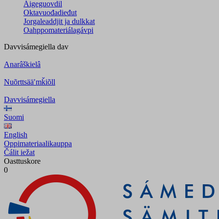
Áigeguovdil
Oktavuođadieđut
Jorgaleaddjit ja dulkkat
Oahppomateriálagávpi
Davvisámegiella
dav
Anarâškielâ
Nuõrttsääʹmǩiõll
Davvisámegiella
Suomi
English
Oppimateriaalikauppa
Čálit iežat
Oasttuskore
0