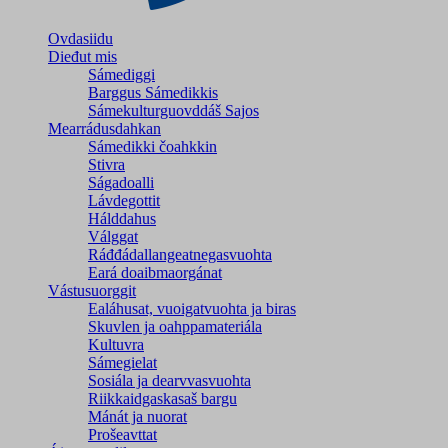
Ovdasiidu
Dieđut mis
Sámediggi
Barggus Sámedikkis
Sámekulturguovddáš Sajos
Mearrádusdahkan
Sámedikki čoahkkin
Stivra
Ságadoalli
Lávdegottit
Hálddahus
Válggat
Ráđđádallangeatnegas­vuohta
Eará doaibmaorgánat
Vástusuorggit
Ealáhusat, vuoigatvuohta ja biras
Skuvlen ja oahppamateriála
Kultuvra
Sámegielat
Sosiála ja dearvvasvuohta
Riikkaidgaskasaš bargu
Mánát ja nuorat
Prošeavttat