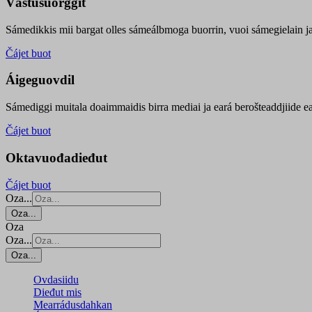
Vástusuorggit
Sámedikkis mii bargat olles sámeálbmoga buorrin, vuoi sámegielain ja 
Čájet buot
Áigeguovdil
Sámediggi muitala doaimmaidis birra mediai ja eará berošteaddjiide ea
Čájet buot
Oktavuođadieđut
Čájet buot
Oza...
Oza...
Oza
Oza...
Oza...
Ovdasiidu
Dieđut mis
Mearrádusdahkan