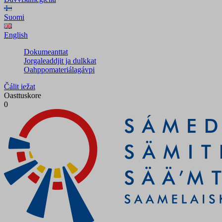
Suomi
English
Dokumeanttat
Jorgaleaddjit ja dulkkat
Oahppomateriálagávpi
Čálit iežat
Oasttuskore
0