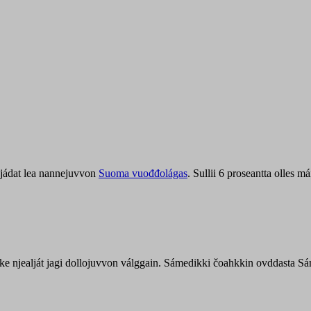
jádat lea nannejuvvon
Suoma vuođđolágas
. Sullii 6 proseantta olles
uohke njealját jagi dollojuvvon válggain. Sámedikki čoahkkin ovddasta 