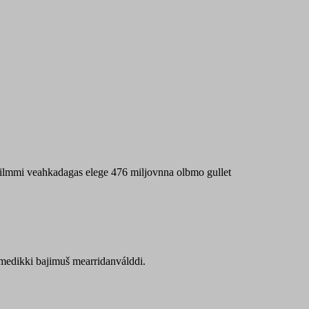
 máilmmi veahkadagas elege 476 miljovnna olbmo gullet
Sámedikki bajimuš mearridanválddi.