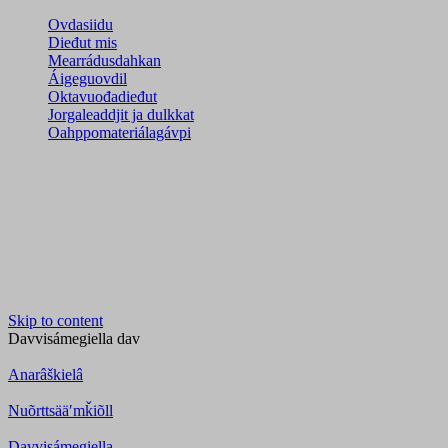
Ovdasiidu
Dieđut mis
Mearrádusdahkan
Áigeguovdil
Oktavuođadieđut
Jorgaleaddjit ja dulkkat
Oahppomateriálagávpi
Skip to content
Davvisámegiella
dav
Anarâškielâ
Nuõrttsääʹmǩiõll
Davvisámegiella