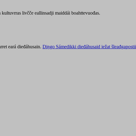
kultuvrras livčče eallinsadji maiddái boahttevuođas.
rret eará dieđáhusain.
Diŋgo Sámedikki dieđáhusaid iežat šleađgapostii