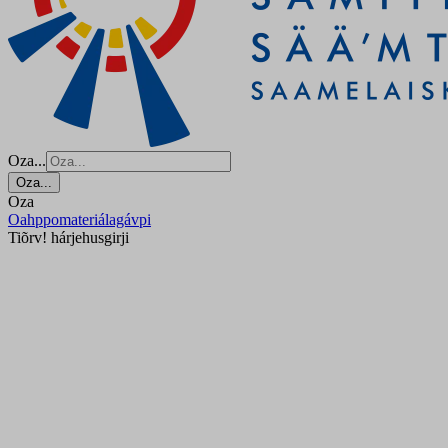
Oza...
Oza...
Oza
Oahppomateriálagávpi
Tiõrv! hárjehusgirji