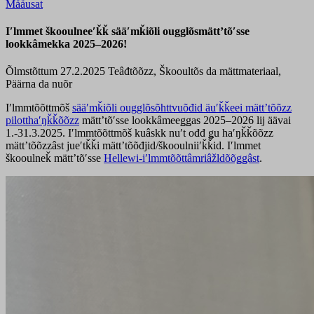
Mååusat
Iʹlmmet škooulneeʹǩǩ sääʹmǩiõli ougglõsmättʼtõʹsse
lookkâmekka 2025–2026!
Õlmstõttum 27.2.2025
Teâđtõõzz, Škooultõs da mättmateriaal,
Päärna da nuõr
Iʹlmmtõõttmõš
sääʹmǩiõli ougglõsõhttvuõđid äuʹǩǩeei mättʼtõõzz
pilotthaʹŋǩǩõõzz
mättʼtõʹsse lookkâmeeǥǥas 2025–2026 lij äävai
1.-31.3.2025. Iʹlmmtõõttmõš kuâskk nuʹt ođđ ǥu haʹŋǩǩõõzz
mättʼtõõzzâst jueʹtǩǩi mättʼtõõđjid/škooulniiʹǩǩid. Iʹlmmet
škooulneǩ mättʼtõʹsse
Hellewi-iʹlmmtõõttâmriâžldõõǥǥâst
.