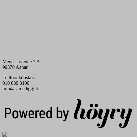
Menesjärventie 2 A
99870 Aanar
Teʹlfoonkõõskõs
010 839 3100
info@samediggi.fi
Digi- ja mainostoimisto Höyry Rovaniemi ja Oulu