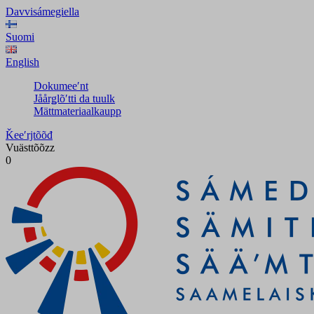
Davvisámegiella
Suomi
English
Dokumeeʹnt
Jåårǥlõʹtti da tuulk
Mättmateriaalkaupp
Ǩeeʹrjtõõđ
Vuästtõõzz
0