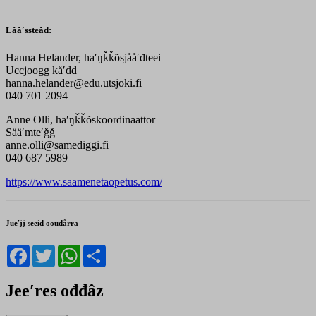
Lââʹssteâđ:
Hanna Helander, haʹŋǩǩõsjååʹđteei
Uccjooǥǥ kåʹdd
hanna.helander@edu.utsjoki.fi
040 701 2094
Anne Olli, haʹŋǩǩõskoordinaattor
Sääʹmteʹǧǧ
anne.olli@samediggi.fi
040 687 5989
https://www.saamenetaopetus.com/
Jueʹjj seeid ooudårra
Facebook
Twitter
WhatsApp
Share
Jeeʹres ođđâz