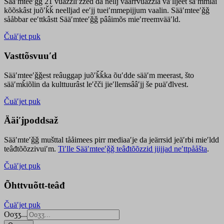
Sääʹmteeʹǧǧ 21 vuäzzliʹžžed da nellj väärrvuäzzla vaʹlljeet säʹmmlai
kõõskâst juõʹǩǩ neelljad eeʹjj tueiʹmmepijjum vaalin. Sääʹmteeʹǧǧ
sååbbar eeʹttkâstt Sääʹmteeʹǧǧ pââimõs mieʹrreemvääʹld.
Čuäʹjet puk
Vasttõsvuuʹd
Sääʹmteeʹǧǧest
reâuggap
juõʹǩǩka
õuʹdde
sääʹm meer
ast
, što
sääʹmǩiõlin da kulttuurâst leʹčči jieʹllemsââʹjj še puäʹđlvest.
Čuäʹjet puk
Ääiʹjpoddsaž
Sääʹmteʹǧǧ mušttal tååimees pirr mediaaʹje da jeärrsid jeäʹrbi mieʹldd
teâđtõõzzivuiʹm.
Tiʹlle Sääʹmteeʹǧǧ teâđtõõzzid jiijjad neʹttpååšta
.
Čuäʹjet puk
Õhttvuõtt-teâđ
Čuäʹjet puk
Ooʒʒ...