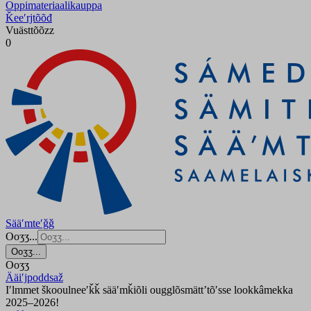
Oppimateriaalikauppa
Ǩeeʹrjtõõđ
Vuästtõõzz
0
Sääʹmteʹǧǧ
Ooʒʒ...
Ooʒʒ...
Ooʒʒ
Ääiʹjpoddsaž
Iʹlmmet škooulneeʹǩǩ sääʹmǩiõli ougglõsmättʼtõʹsse lookkâmekka
2025–2026!