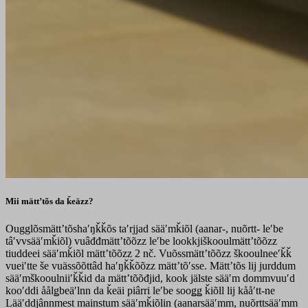
Mii mättʼtõs da ǩeäzz?
Ougglõsmättʼtõshaʹŋǩǩõs taʹrjjad sää′mǩiõl (aanar-, nuõrtt- leʹbe
tâʹvvsääʹmǩiõl) vuâđđmättʼtõõzz leʹbe lookkjiškooulmättʼtõõzz
tiuddeei sää′mǩiõl mättʼtõõzz 2 nč. Vuõssmättʼtõõzz škooulneeʹǩǩ
vueiʹtte še vuässõõttâd haʹŋǩǩõõzz mättʼtõʹsse. Mättʼtõs lij jurddum
sääʹmškooulniiʹǩǩid da mättʼtõõđjid, kook jälste sääʹm dommvuuʹd
kooʹddi åålǥbeäʹlnn da ǩeäi piârri leʹbe sooǥǥ ǩiõll lij kååʹtt-ne
Lääʹddjânnmest mainstum sääʹmǩiõlin (aanarsääʹmm, nuõrttsääʹmm