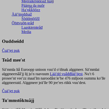
Meeraikõskksaž tuâjj
Päärna da nuõr
Haʹŋǩǩõõzz
Ääiʹjpoddsaž
Šõddmõõžž
Õhttvuõtt-teâđ
Laasktemteâđ
Media
Ouddseidd
Čuäʹjet puk
Teâđ meeʹst
Säʹmmla liâ Euroopp unioon vuuʹd oʹdinak alggmeer. Säʹmmlai
alggmeersââʹjj lij juʹn raavuum
Lääʹdd vuâđđlääʹjjest
. Nuʹt 6
proseeʹnt veeʹzz maaiʹlm naroodâst leʹbe 476 miljoon oummu koʹlle
alggmeeraid. Alggmeer jeäʹlle 90 jeeʹres riikk vuuʹdest.
Čuäʹjet puk
Tuʹmmstõktuâjj