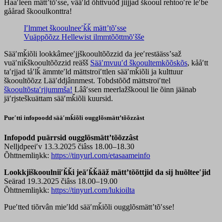
Haaʹleen mättʼtõʹsse, vääʹld õhttvuõđ jiijjad škooul rehtooʹre leʹbe
gåårad škooulkonttra!
Iʹlmmet škooulneeʹǩǩ mättʼtõʹsse
Vuäppõõzz Hellewist ilmmtõõttmõʹšše
Sääʹmǩiõli lookkâmeeʹjjškooultõõzzid da jeeʹrestäässʼsaž
vuäʹniǩškooultõõzzid reäšš
Sääʹmvuuʹd škooultemkõõskõs
, kååʹtt
taʹrjjad tåʹlǩ ämmteʹld mättstroiʹttlen sääʹmǩiõli ja kulttuur
škooultõõzz Lääʹddjânnmest. Tobdstõõđ mättstroiʹttel
škooultõstaʹrjjummša
!
Lââʹssen meerlažškooul lie õinn jäänab
jäʹrjsteškuättam sääʹmǩiõli kuursid.
Pueʹtti infopoodd sääʹmǩiõli ougglõsmättʼtõõzzâst
Infopodd puärrsid ougglõsmättʼtõõzzâst
Nelljdpeeiʹv 13.3.2025 čiâss 18.00–18.30
Õhttnemliŋkk:
https://tinyurl.com/etasaameinfo
Lookkjiškooulniiʹǩǩi jeäʹǩǩääž mättʼtõõttjid da sij huõlteeʹjid
Seärad 19.3.2025 čiâss 18.00–19.00
Õhttnemliŋkk:
https://tinyurl.com/lukioilta
Pueʹtted tiõrvân mieʹldd sääʹmǩiõli ougglõsmättʼtõʹsse!