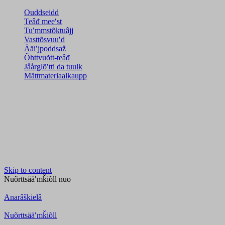
Ouddseidd
Teâđ meeʹst
Tuʹmmstõktuâjj
Vasttõsvuuʹd
Ääiʹjpoddsaž
Õhttvuõtt-teâđ
Jåårǥlõʹtti da tuulk
Mättmateriaalkaupp
Skip to content
Nuõrttsääʹmǩiõll
nuo
Anarâškielâ
Nuõrttsääʹmǩiõll