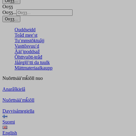
Ooʒʒ...
Ooʒʒ
Ooʒʒ...
Ooʒʒ...
Ouddseidd
Teâđ meeʹst
Tuʹmmstõktuâjj
Vasttõsvuuʹd
Ääiʹjpoddsaž
Õhttvuõtt-teâđ
Jåårǥlõʹtti da tuulk
Mättmateriaalkaupp
Nuõrttsääʹmǩiõll
nuo
Anarâškielâ
Nuõrttsääʹmǩiõll
Davvisámegiella
Suomi
English