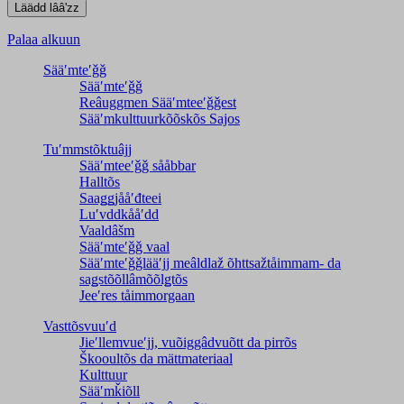
Palaa alkuun
Sääʹmteʹǧǧ
Sääʹmteʹǧǧ
Reâuggmen Sääʹmteeʹǧǧest
Sääʹmkulttuurkõõskõs Sajos
Tuʹmmstõktuâjj
Sääʹmteeʹǧǧ sååbbar
Halltõs
Saaǥǥjååʹđteei
Luʹvddkååʹdd
Vaaldâšm
Sääʹmteʹǧǧ vaal
Sääʹmteʹǧǧlääʹjj meâldlaž õhttsažtåimmam- da
saǥstõõllâmõõlǥtõs
Jeeʹres tåimmorgaan
Vasttõsvuuʹd
Jieʹllemvueʹjj, vuõiggâdvuõtt da pirrõs
Škooultõs da mättmateriaal
Kulttuur
Sääʹmǩiõll