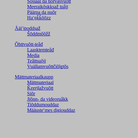
Sosiaal da tiõrvâsvuõtt
Meeraikõskksaž tuâjj
Päärna da nuõr
Haʹŋǩǩõõzz
Ääiʹjpoddsaž
Šõddmõõžž
Õhttvuõtt-teâđ
Laasktemteâđ
Media
Teâttsuõjj
Vuällamvuõttčiõlǥtõs
Mättmateriaalkaupp
Mättmateriaal
Ǩeerjlažvuõtt
Siõr
Jiõnn- da videoruâkk
Tiõddumouddaz
Määusteʹmes digiouddaz