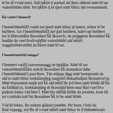
leʹbe tâʹvvsääʹmm). Sääʹmǩiõl ij taarbaš ääiʹjben siltteed mättʼtõʹsse
vuässõõttâm diõtt. Haʹŋǩǩõs ij taʹrjjed mättʼtõõzz rääʹvesoummuid.
Ǩii vuäitt iʹlmmted?
Iʹlmmtõõttmõõžž vuäitt tueʹjjeed mättʼtõõzz jäʹrjsteei, rehtor leʹbe
huõlteei. Ǥu iʹlmmtõõttmõõžž tueʹjjad huõlteei, tuäivvap huõlteei
leeʹd õhttvuõđâst škooulneeʹǩǩ škoouʹle, da peäggtem škooulneeʹǩǩ
haalâst da vueiʹtlvažvuõđâst vuässõõttâd sääʹmǩiõl
ougglõsõhttvuõđid äuʹǩǩeei mättʼtõʹsse.
Iʹlmmtõõttmõõžž mâŋŋa?
Iʹlmmteei vuäǯǯ raaveemsaaǥǥ neʹttpååšta. Mättʼtõʹsse
vuässõõttmõõžžâst suåvât škooulneeʹǩǩ dommkooʹddin
iʹlmmtõõtâmääiʹj puuʹđeen. Tän mâŋŋa älgg mättʼteemjoouki da
sääʹm mättʼtõõzz lookkâmjiârǥ raajjmõš õhttsažtuâjast škooulivuiʹm.
Mättʼtõsjooukid raajât juõʹǩǩ sääʹmǩiõʹlle jeäʹrben mättʼtõõđji ââʹǩǩ-
da ǩiõlltääʹzz, lookkâmjiârǥ di škoouljååʹttem-maaʹtǩid vueiʹtlva
puârast lokku vääʹldeeʹl. Mättʼtõs riâžžât ǩiõlin da jooukin, koin liâ
uuʹccmõsân kuõʹhtt škooulneeʹǩǩ leʹbe mättʼtõõtti.
Vääʹld lokku, što måtam gåårad (ouddm. Heʹlssen, Oulu da
Ruäʹvnjargg, reäʹšše tâʹvvsääʹmǩiõl mättʼtõõzz še âʹlddmättõssân.