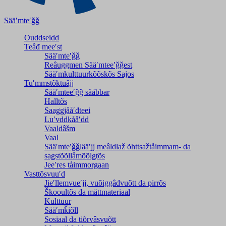
Sääʹmteʹǧǧ
Ouddseidd
Teâđ meeʹst
Sääʹmteʹǧǧ
Reâuggmen Sääʹmteeʹǧǧest
Sääʹmkulttuurkõõskõs Sajos
Tuʹmmstõktuâjj
Sääʹmteeʹǧǧ sååbbar
Halltõs
Saaǥǥjååʹđteei
Luʹvddkååʹdd
Vaaldâšm
Vaal
Sääʹmteʹǧǧlääʹjj meâldlaž õhttsažtåimmam- da
saǥstõõllâmõõlǥtõs
Jeeʹres tåimmorgaan
Vasttõsvuuʹd
Jieʹllemvueʹjj, vuõiggâdvuõtt da pirrõs
Škooultõs da mättmateriaal
Kulttuur
Sääʹmǩiõll
Sosiaal da tiõrvâsvuõtt