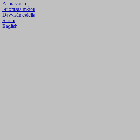
Anarâškielâ
Nuõrttsääʹmǩiõll
Davvisámegiella
Suomi
English