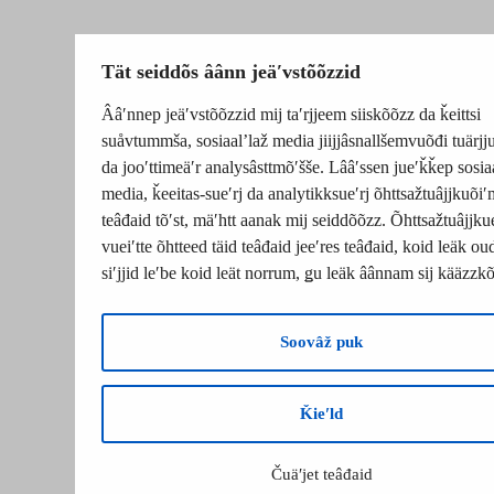
Tät seiddõs âânn jeäʹvstõõzzid
Ââʹnnep jeäʹvstõõzzid mij taʹrjjeem siiskõõzz da ǩeittsi
suåvtummša, sosiaalʼlaž media jiijjâsnallšemvuõđi tuärj
da jooʹttimeäʹr analysâsttmõʹšše. Lââʹssen jueʹǩǩep sosia
media, ǩeeitas-sueʹrj da analytikksueʹrj õhttsažtuâjjkuõiʹ
teâđaid tõʹst, mäʹhtt aanak mij seiddõõzz. Õhttsažtuâjjku
vueiʹtte õhtteed täid teâđaid jeeʹres teâđaid, koid leäk o
siʹjjid leʹbe koid leät norrum, ǥu leäk âânnam sij kääzzk
Soovâž puk
Ǩieʹld
Čuäʹjet teâđaid