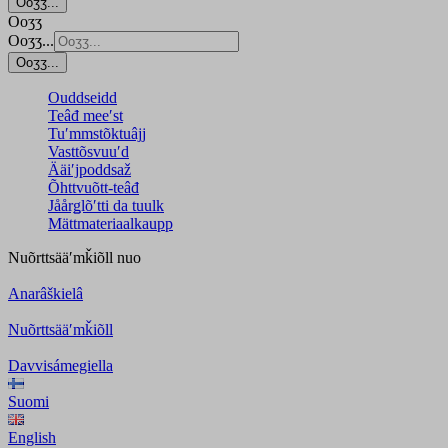
Ooʒʒ...
Ooʒʒ
Ooʒʒ...
Ooʒʒ...
Ouddseidd
Teâđ meeʹst
Tuʹmmstõktuâjj
Vasttõsvuuʹd
Ääiʹjpoddsaž
Õhttvuõtt-teâđ
Jåårǥlõʹtti da tuulk
Mättmateriaalkaupp
Nuõrttsääʹmǩiõll
nuo
Anarâškielâ
Nuõrttsääʹmǩiõll
Davvisámegiella
Suomi
English