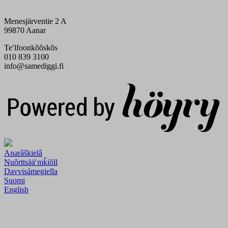
Menesjärventie 2 A
99870 Aanar
Teʹlfoonkõõskõs
010 839 3100
info@samediggi.fi
Digi- ja mainostoimisto Höyry Rovaniemi ja Oulu
Anarâškielâ
Nuõrttsääʹmǩiõll
Davvisámegiella
Suomi
English