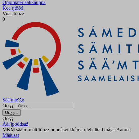
Oppimateriaalikauppa
Ǩeeʹrjtõõđ
Vuästtõõzz
0
Sääʹmteʹǧǧ
Ooʒʒ...
Ooʒʒ...
Ooʒʒ
Ääiʹjpoddsaž
MKM sääʹm-mättʼtõõzz ooudâsviikkâmäʹrttel alttad tuâjas Aanrest
Mååusat