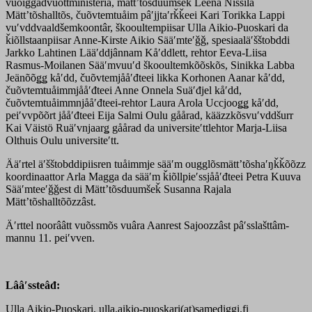
vuõiggâdvuõttministeria, mättʼtõsduumšeǩ Leena Nissilä
Mättʼtõshalltõs, čuõvtemtuåim pâʹjjtaʹrǩǩeei Kari Torikka Lappi
vuʹvddvaaldšemkoontâr, škooultempiisar Ulla Aikio-Puoskari da
ǩiõllstaanpiisar Anne-Kirste Aikio Sääʹmteʹǧǧ, spesiaaläʹšštobddi
Jarkko Lahtinen Lääʹddjânnam Kåʹddlett, rehtor Eeva-Liisa
Rasmus-Moilanen Sääʹmvuuʹd škooultemkõõskõs, Sinikka Labba
Jeänõõǥǥ kåʹdd, čuõvtemjååʹđteei likka Korhonen Aanar kåʹdd,
čuõvtemtuåimmjååʹđteei Anne Onnela Suäʹđjel kåʹdd,
čuõvtemtuåimmnjååʹđteei-rehtor Laura Arola Uccjooǥǥ kåʹdd,
peiʹvvpõõrt jååʹđteei Eija Salmi Oulu gåårad, kääzzkõsvuʹvddšurr
Kai Väistö Ruäʹvnjaarǥ gåårad da universiteʹttlehtor Marja-Liisa
Olthuis Oulu universiteʹtt.
Ääʹrtel äʹšštobddipiisren tuåimmje sääʹm ougglõsmättʼtõshaʹŋǩǩõõzz
koordinaattor Arla Magga da sääʹm ǩiõllpieʹssjååʹđteei Petra Kuuva
Sääʹmteeʹǧǧest di Mättʼtõsduumšeǩ Susanna Rajala
Mättʼtõshalltõõzzâst.
Äʹrttel noorââtt vuõssmõs vuâra Aanrest Sajoozzâst pâʹsslašttâm-
mannu 11. peiʹvven.
Lââʹssteâđ:
Ulla Aikio-Puoskari, ulla.aikio-puoskari(at)samediggi.fi