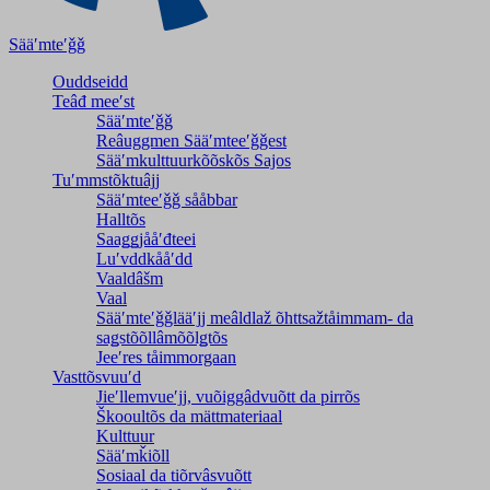
Sääʹmteʹǧǧ
Ouddseidd
Teâđ meeʹst
Sääʹmteʹǧǧ
Reâuggmen Sääʹmteeʹǧǧest
Sääʹmkulttuurkõõskõs Sajos
Tuʹmmstõktuâjj
Sääʹmteeʹǧǧ sååbbar
Halltõs
Saaǥǥjååʹđteei
Luʹvddkååʹdd
Vaaldâšm
Vaal
Sääʹmteʹǧǧlääʹjj meâldlaž õhttsažtåimmam- da
saǥstõõllâmõõlǥtõs
Jeeʹres tåimmorgaan
Vasttõsvuuʹd
Jieʹllemvueʹjj, vuõiggâdvuõtt da pirrõs
Škooultõs da mättmateriaal
Kulttuur
Sääʹmǩiõll
Sosiaal da tiõrvâsvuõtt