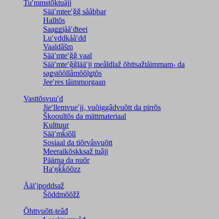
Tuʹmmstõktuâjj
Sääʹmteeʹǧǧ sååbbar
Halltõs
Saaǥǥjååʹđteei
Luʹvddkååʹdd
Vaaldâšm
Sääʹmteʹǧǧ vaal
Sääʹmteʹǧǧlääʹjj meâldlaž õhttsažtåimmam- da
saǥstõõllâmõõlǥtõs
Jeeʹres tåimmorgaan
Vasttõsvuuʹd
Jieʹllemvueʹjj, vuõiggâdvuõtt da pirrõs
Škooultõs da mättmateriaal
Kulttuur
Sääʹmǩiõll
Sosiaal da tiõrvâsvuõtt
Meeraikõskksaž tuâjj
Päärna da nuõr
Haʹŋǩǩõõzz
Ääiʹjpoddsaž
Šõddmõõžž
Õhttvuõtt-teâđ