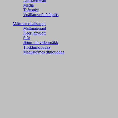
Laasktemteâđ
Media
Teâttsuõjj
Vuällamvuõttčiõlǥtõs
Mättmateriaalkaupp
Mättmateriaal
Ǩeerjlažvuõtt
Siõr
Jiõnn- da videoruâkk
Tiõddumouddaz
Määusteʹmes digiouddaz