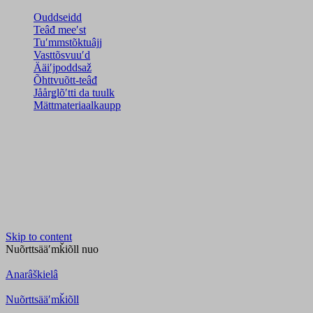
Ouddseidd
Teâđ meeʹst
Tuʹmmstõktuâjj
Vasttõsvuuʹd
Ääiʹjpoddsaž
Õhttvuõtt-teâđ
Jåårǥlõʹtti da tuulk
Mättmateriaalkaupp
Skip to content
Nuõrttsääʹmǩiõll
nuo
Anarâškielâ
Nuõrttsääʹmǩiõll