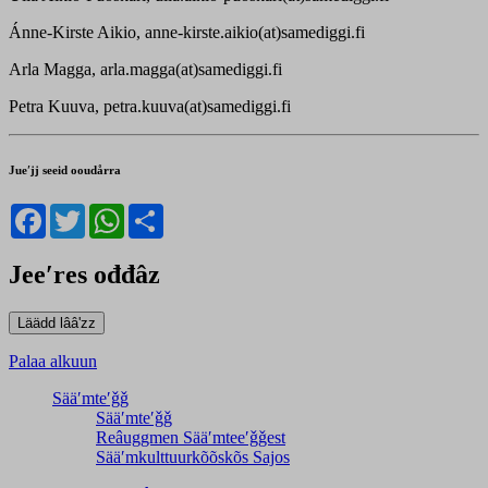
Ánne-Kirste Aikio, anne-kirste.aikio(at)samediggi.fi
Arla Magga, arla.magga(at)samediggi.fi
Petra Kuuva, petra.kuuva(at)samediggi.fi
Jueʹjj seeid ooudårra
Facebook
Twitter
WhatsApp
Share
Jeeʹres ođđâz
Palaa alkuun
Sääʹmteʹǧǧ
Sääʹmteʹǧǧ
Reâuggmen Sääʹmteeʹǧǧest
Sääʹmkulttuurkõõskõs Sajos