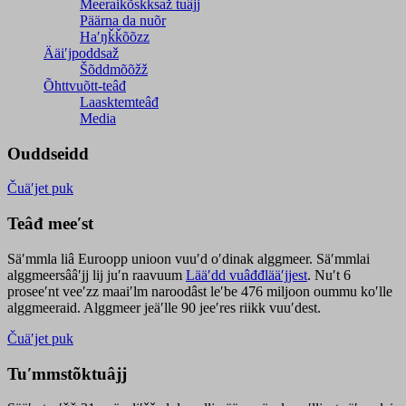
Meeraikõskksaž tuâjj
Päärna da nuõr
Haʹŋǩǩõõzz
Ääiʹjpoddsaž
Šõddmõõžž
Õhttvuõtt-teâđ
Laasktemteâđ
Media
Ouddseidd
Čuäʹjet puk
Teâđ meeʹst
Säʹmmla liâ Euroopp unioon vuuʹd oʹdinak alggmeer. Säʹmmlai
alggmeersââʹjj lij juʹn raavuum
Lääʹdd vuâđđlääʹjjest
. Nuʹt 6
proseeʹnt veeʹzz maaiʹlm naroodâst leʹbe 476 miljoon oummu koʹlle
alggmeeraid. Alggmeer jeäʹlle 90 jeeʹres riikk vuuʹdest.
Čuäʹjet puk
Tuʹmmstõktuâjj