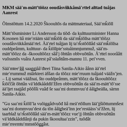
MKM sääʹm-mättʼtõõzz ooudâsviikkâmäʹrttel alttad tuâjas
Aanrest
Õlmstõttum 14.2.2020
Škooultõs da mättmateriaal, Sääʹmǩiõll
Mättʼtõsminister Li Andersson da tiõđ- da kulttuurminister Hanna
Kosonen liâ mieʹrrääm sääʹmǩiõli da sääʹmǩiõllsa mättʼtõõzz
ooudâsviikkâmääʹrtel. Ääʹrtel tuâjjan lij taʹrǩstõõllâd sääʹmǩiõllsa
ouddpeâmm, kulttuur- da ǩiõllpieʹsstuåimmjummuž, sääʹm-
mättʼtõõzz da -škooultõõzz sââʹj õhttân obbvuõttân. Äʹrttel noorââtt
vuõssmõs vuâra Aanrest pâʹsslašttâm-mannu 11. peiʹvven.
Sääʹmteeʹǧǧ saaǥǥjååʹđteei Tiina Sanila-Aikio âânn ääʹrtel
mieʹrrummuž miârkteei äššan da tõõzz mieʹrruum tuâjaid vääžnʼjen.
– Lij samai vääžnai, što ouddpeâmm, mättʼtõõzz da škooultõõzz
ǩiõččât õhttân väʹlddkååddliʹžžen obbvuõttân da sääʹm-mättʼtõʹsse
ääʹljet raajjâd põõšši vuâđ še saaʹmi dommvuuʹd åålǥbeälla, särnn
Sanila-Aikio.
”Ǥu saaʹmi ǩiõllʼla vuõiggâdvuõđ liâ meäʹrtõllum lääʹjjšiõttummšest
saaʹmi dommvuuʹdest da tõn åålǥbeäʹlnn jeeʹrestäässʼsiʹžžen, lij
taarblaž taʹrǩstõõllâd sääʹm-mättʼtõõzz vueʹjj õhttân obbvuõttân
väʹlddkååddlânji da pukin škooultaaʹzzin”, tuõđât
mieʹrreemtuʹmmstõõǥǥâst.