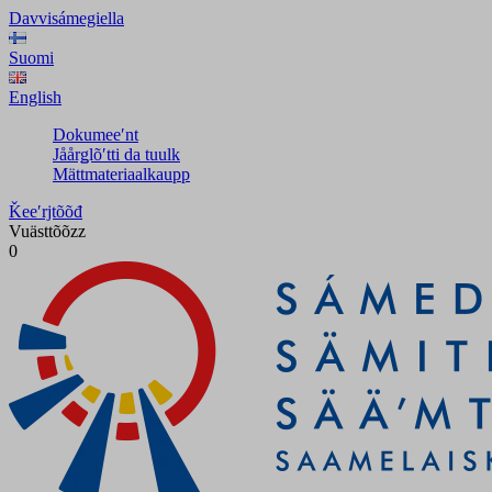
Davvisámegiella
Suomi
English
Dokumeeʹnt
Jåårǥlõʹtti da tuulk
Mättmateriaalkaupp
Ǩeeʹrjtõõđ
Vuästtõõzz
0