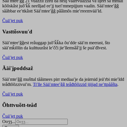
Sääʹmteeʹǧǧ 21 vuäzzliʹžžed da nellj väärrvuäzzla vaʹlljeet säʹmmlai
kõõskâst juõʹǩǩ neelljad eeʹjj tueiʹmmepijjum vaalin. Sääʹmteeʹǧǧ
sååbbar eeʹttkâstt Sääʹmteeʹǧǧ pââimõs mieʹrreemvääʹld.
Čuäʹjet puk
Vasttõsvuuʹd
Sääʹmteeʹǧǧest
reâuggap
juõʹǩǩka
õuʹdde
sääʹm meer
ast
, što
sääʹmǩiõlin da kulttuurâst leʹčči jieʹllemsââʹjj še puäʹđlvest.
Čuäʹjet puk
Ääiʹjpoddsaž
Sääʹmteʹǧǧ mušttal tååimees pirr mediaaʹje da jeärrsid jeäʹrbi mieʹldd
teâđtõõzzivuiʹm.
Tiʹlle Sääʹmteeʹǧǧ teâđtõõzzid jiijjad neʹttpååšta
.
Čuäʹjet puk
Õhttvuõtt-teâđ
Čuäʹjet puk
Ooʒʒ...