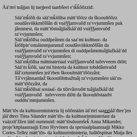
Ääʹrtel tuâjjan lij tuejjeed taarbšeei eʹtǩǩõõzzid:
Sääʹmǩiõli da sääʹmǩiõllsa mättʼtõõzz da škooultõõzz
ooudâsviikkmõššân di vuäǯǯamvuõđ raʹvvjummšen puk
jânnmest, da mättʼtõstuâjjlažkååʹdd vuäǯǯamvuõđ
raʹvvjummšen;
Sääʹmǩiõllsa ouddpeâmm da saaʹmi kulttuur- da
ǩiõllpieʹsstuåimmjummuž ooudâsviikkmõššân da
vuäǯǯamvuõđ raʹvvjummšen di ouddpeâmmtuâjjlažkååʹdd
vuäǯǯamvuõđ raʹvvjummšen;
Sääʹmǩiõllsa mättmateriaal vuäǯǯamvuõđ tuõrvveem diõtt;
Sääʹm ǩiõli, saaʹmi historia da kulttuur tobddâmvuõđ
lââʹzztummšen jeäʹrben škooulmättʼtõõzzâst;
Tâʹvvjânnamlaž škooulõhttsažtuâj raʹvvjummšen sääʹm-
mättʼtõõzzâst, da
Sääʹmǩiõllsai sosiaal- da tiõrvâsvuõtt tuâjjlažkååʹdd
vuäǯǯamvuõđ tuõrvveem diõtt da škooultõstaarbi
ouddtuʹmmjummšen.
Mättʼtõs da kulttuurministeria lij nõõmääm ääʹrtel saaǥǥjååʹđteeʹjen
jååʹđteei Tiina Silander mättʼtõs- da kulttuuriministeriast da
vuäzzliʹžžen täid oummuid: mättʼtõsduumšeǩ Anna Mikander,
projeʹkttplaanraajji Erno Hyvönen da spesiaalplaanraajji Mikko
Cortes-Tellez mättʼtõs- da kulttuurministeria, halltõspiisar Maija lles