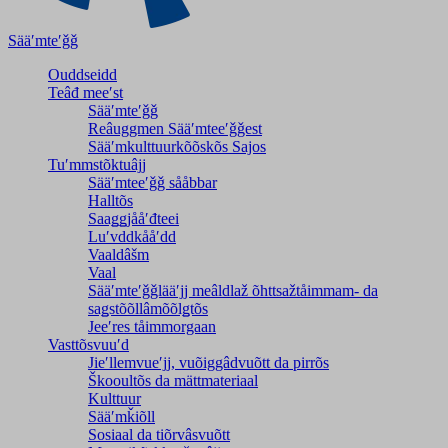
Sääʹmteʹǧǧ
Ouddseidd
Teâđ meeʹst
Sääʹmteʹǧǧ
Reâuggmen Sääʹmteeʹǧǧest
Sääʹmkulttuurkõõskõs Sajos
Tuʹmmstõktuâjj
Sääʹmteeʹǧǧ sååbbar
Halltõs
Saaǥǥjååʹđteei
Luʹvddkååʹdd
Vaaldâšm
Vaal
Sääʹmteʹǧǧlääʹjj meâldlaž õhttsažtåimmam- da
saǥstõõllâmõõlǥtõs
Jeeʹres tåimmorgaan
Vasttõsvuuʹd
Jieʹllemvueʹjj, vuõiggâdvuõtt da pirrõs
Škooultõs da mättmateriaal
Kulttuur
Sääʹmǩiõll
Sosiaal da tiõrvâsvuõtt