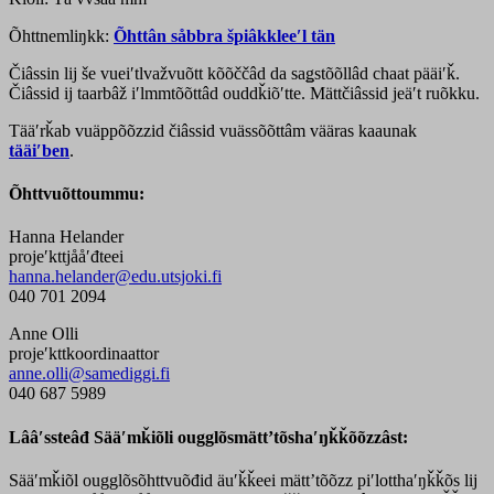
Õhttnemliŋkk:
Õhttân såbbra špiâkkleeʹl tän
Čiâssin lij še vueiʹtlvažvuõtt kõõččâd da saǥstõõllâd chaat pääiʹǩ.
Čiâssid ij taarbâž iʹlmmtõõttâd ouddǩiõʹtte. Mättčiâssid jeäʹt ruõkku.
Tääʹrǩab vuäppõõzzid čiâssid vuässõõttâm vääras kaaunak
tääiʹben
.
Õhttvuõttoummu:
Hanna Helander
projeʹkttjååʹđteei
hanna.helander@edu.utsjoki.fi
040 701 2094
Anne Olli
projeʹkttkoordinaattor
anne.olli@samediggi.fi
040 687 5989
Lââʹssteâđ Sääʹmǩiõli ougglõsmättʼtõshaʹŋǩǩõõzzâst:
Sääʹmǩiõl ougglõsõhttvuõđid äuʹǩǩeei mättʼtõõzz piʹlotthaʹŋǩǩõs lij