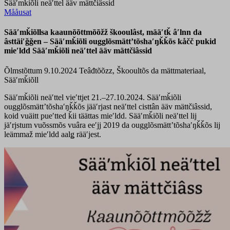
Sääʹmǩiõli neäʹttel ääv mättčiâssid
Mååusat
Sääʹmǩiõllsa kaaunõõttmõõžž škooulâst, määʹtǩ âʹlnn da
âsttäiʹǧǧen – Sääʹmǩiõli ougglõsmättʼtõshaʹŋǩǩõs kåčč pukid
mieʹldd Sääʹmǩiõli neäʹttel ääv mättčiâssid
Õlmstõttum 9.10.2024
Teâđtõõzz, Škooultõs da mättmateriaal,
Sääʹmǩiõll
Sääʹmǩiõli neäʹttel vieʹttjet 21.–27.10.2024. Sääʹmǩiõli
ougglõsmättʼtõshaʹŋǩǩõs jääʹrjast neäʹttel cisttân ääv mättčiâssid,
koid vuäitt pueʹtted ǩii täättas mieʹldd. Sääʹmǩiõli neäʹttel lij
jäʹrjstum vuõssmõs vuâra eeʹjj 2019 da ougglõsmättʼtõshaʹŋǩǩõs lij
leämmaž mieʹldd aalǥ rääʹjest.