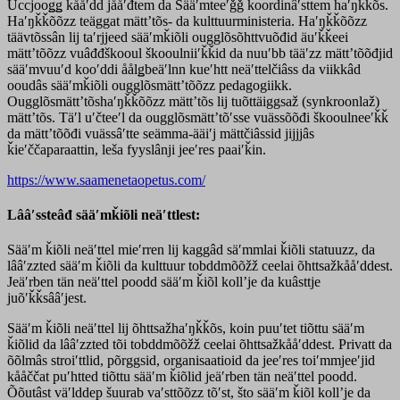
Uccjooǥǥ kååʹdd jååʹđtem da Sääʹmteeʹǧǧ koordinâʹsttem haʹŋǩǩõs.
Haʹŋǩǩõõzz teäggat mättʼtõs- da kulttuurministeria. Haʹŋǩǩõõzz
täävtõssân lij taʹrjjeed sääʹmǩiõli ougglõsõhttvuõđid äuʹǩǩeei
mättʼtõõzz vuâđđškooul škooulniiʹǩǩid da nuuʹbb tääʹzz mättʼtõõđjid
sääʹmvuuʹd kooʹddi åålǥbeäʹlnn kueʹhtt neäʹttelčiâss da viikkâd
ooudâs sääʹmǩiõli ougglõsmättʼtõõzz pedagogiikk.
Ougglõsmättʼtõshaʹŋǩǩõõzz mättʼtõs lij tuõttäiggsaž (synkroonlaž)
mättʼtõs. Täʹl uʹčteeʹl da ougglõsmättʼtõʹsse vuässõõđi škooulneeʹǩǩ
da mättʼtõõđi vuässâʹtte seämma-ääiʹj mättčiâssid jijjjâs
ǩieʹččaparaattin, leša fyyslânji jeeʹres paaiʹǩin.
https://www.saamenetaopetus.com/
Lââʹssteâđ sääʹmǩiõli neäʹttlest:
Sääʹm ǩiõli neäʹttel mieʹrren lij kaggâd säʹmmlai ǩiõli statuuzz, da
lââʹzzted sääʹm ǩiõli da kulttuur tobddmõõžž ceelai õhttsažkååʹddest.
Jeäʹrben tän neäʹttel poodd sääʹm ǩiõl kollʼje da kuâsttje
juõʹǩǩsââʹjest.
Sääʹm ǩiõli neäʹttel lij õhttsažhaʹŋǩǩõs, koin puuʹtet tiõttu sääʹm
ǩiõlid da lââʹzzted tõi tobddmõõžž ceelai õhttsažkååʹddest. Privatt da
õõlmâs stroiʹttlid, põrggsid, organisaatioid da jeeʹres toiʹmmjeeʹjid
kååččat puʹhtted tiõttu sääʹm ǩiõlid jeäʹrben tän neäʹttel poodd.
Õõutâst väʹlddep šuurab vaʹsttõõzz tõʹst, što sääʹm ǩiõl kollʼje da