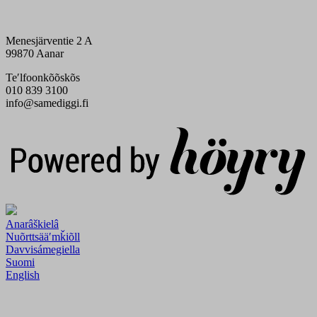
Menesjärventie 2 A
99870 Aanar
Teʹlfoonkõõskõs
010 839 3100
info@samediggi.fi
Digi- ja mainostoimisto Höyry Rovaniemi ja Oulu
Anarâškielâ
Nuõrttsääʹmǩiõll
Davvisámegiella
Suomi
English