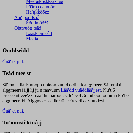
Meeraikõskksaž tuâjj
Päärna da nuõr
Haʹŋǩǩõõzz
Ääiʹjpoddsaž
Šõddmõõžž
Õhttvuõtt-teâđ
Laasktemteâđ
Media
Ouddseidd
Čuäʹjet puk
Teâđ meeʹst
Säʹmmla liâ Euroopp unioon vuuʹd oʹdinak alggmeer. Säʹmmlai
alggmeersââʹjj lij juʹn raavuum
Lääʹdd vuâđđlääʹjjest
. Nuʹt 6
proseeʹnt veeʹzz maaiʹlm naroodâst leʹbe 476 miljoon oummu koʹlle
alggmeeraid. Alggmeer jeäʹlle 90 jeeʹres riikk vuuʹdest.
Čuäʹjet puk
Tuʹmmstõktuâjj