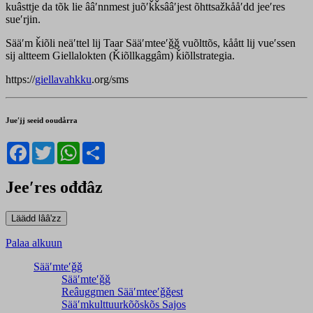
kuâsttje da tõk lie ââʹnnmest juõʹǩǩsââʹjest õhttsažkååʹdd jeeʹres
sueʹrjin.
Sääʹm ǩiõli neäʹttel lij Taar Sääʹmteeʹǧǧ vuõlttõs, kåått lij vueʹssen
sij altteem Giellalokten (Ǩiõllkaggâm) ǩiõllstrategia.
https://
giellavahkku
.org/sms
Jueʹjj seeid ooudårra
Facebook
Twitter
WhatsApp
Share
Jeeʹres ođđâz
Palaa alkuun
Sääʹmteʹǧǧ
Sääʹmteʹǧǧ
Reâuggmen Sääʹmteeʹǧǧest
Sääʹmkulttuurkõõskõs Sajos