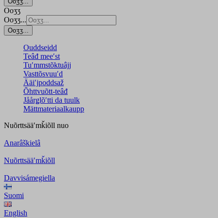
Ooʒʒ...
Ooʒʒ
Ooʒʒ...
Ooʒʒ...
Ouddseidd
Teâđ meeʹst
Tuʹmmstõktuâjj
Vasttõsvuuʹd
Ääiʹjpoddsaž
Õhttvuõtt-teâđ
Jåårǥlõʹtti da tuulk
Mättmateriaalkaupp
Nuõrttsääʹmǩiõll
nuo
Anarâškielâ
Nuõrttsääʹmǩiõll
Davvisámegiella
Suomi
English