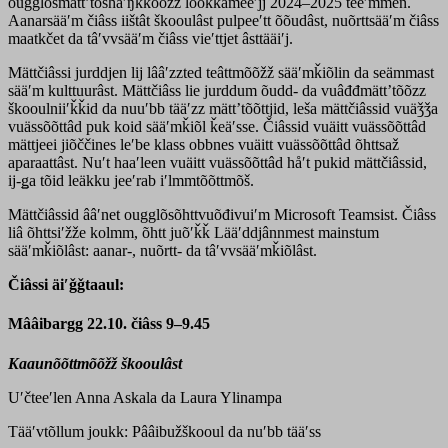
ougglõsmättʼtõshaʹŋǩǩõõzz lookkâmeeʹjj 2024–2025 teeʹmmen.
Aanarsääʹm čiâss iištât škooulâst pulpeeʹtt õõudâst, nuõrttsääʹm čiâss
maatkčet da tâʹvvsääʹm čiâss vieʹttjet âsttääiʹj.
Mättčiâssi jurddjen lij lââʹzzted teâttmõõžž sääʹmǩiõlin da seämmast
sääʹm kulttuurâst. Mättčiâss lie jurddum õudd- da vuâđđmättʼtõõzz
škooulniiʹǩǩid da nuuʹbb tääʹzz mättʼtõõttjid, leša mättčiâssid vuäǯǯa
vuässõõttâd puk koid sääʹmǩiõl ǩeäʹsse. Čiâssid vuäitt vuässõõttâd
mättjeei jiõččines leʹbe klass obbnes vuäitt vuässõõttâd õhttsaž
aparaattâst. Nuʹt haaʹleen vuäitt vuässõõttâd håʹt pukid mättčiâssid,
ij-ǥa tõid leäkku jeeʹrab iʹlmmtõõttmõš.
Mättčiâssid ââʹnet ougglõsõhttvuõđivuiʹm Microsoft Teamsist. Čiâss
liâ õhttsiʹžže kolmm, õhtt juõʹǩǩ Lääʹddjânnmest mainstum
sääʹmǩiõlâst: aanar-, nuõrtt- da tâʹvvsääʹmǩiõlâst.
Čiâssi äiʹǧǧtaaul:
Mââibargg 22.10. čiâss 9–9.45
Kaaunõõttmõõžž škooulâst
Uʹčteeʹlen Anna Askala da Laura Ylinampa
Tääʹvtõllum joukk: Pââibužškooul da nuʹbb tääʹss