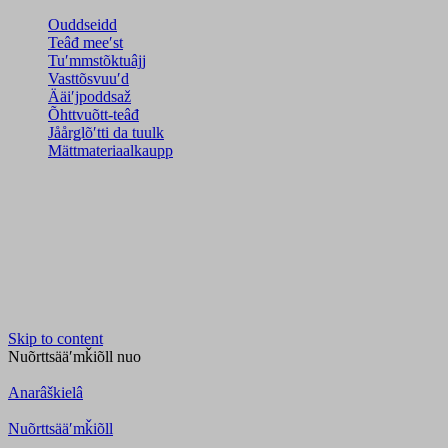
Ouddseidd
Teâđ meeʹst
Tuʹmmstõktuâjj
Vasttõsvuuʹd
Ääiʹjpoddsaž
Õhttvuõtt-teâđ
Jåårǥlõʹtti da tuulk
Mättmateriaalkaupp
Skip to content
Nuõrttsääʹmǩiõll
nuo
Anarâškielâ
Nuõrttsääʹmǩiõll