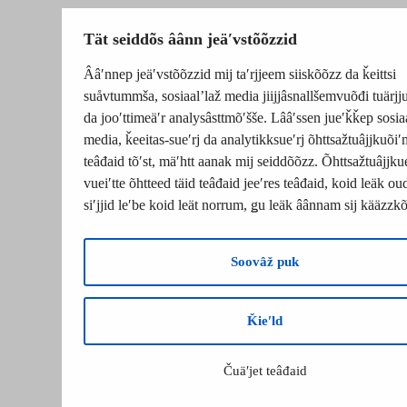
Tät seiddõs âânn jeäʹvstõõzzid
Ââʹnnep jeäʹvstõõzzid mij taʹrjjeem siiskõõzz da ǩeittsi
suåvtummša, sosiaalʼlaž media jiijjâsnallšemvuõđi tuärj
da jooʹttimeäʹr analysâsttmõʹšše. Lââʹssen jueʹǩǩep sosia
media, ǩeeitas-sueʹrj da analytikksueʹrj õhttsažtuâjjkuõiʹ
teâđaid tõʹst, mäʹhtt aanak mij seiddõõzz. Õhttsažtuâjjku
vueiʹtte õhtteed täid teâđaid jeeʹres teâđaid, koid leäk o
siʹjjid leʹbe koid leät norrum, ǥu leäk âânnam sij kääzzk
Soovâž puk
Ǩieʹld
Čuäʹjet teâđaid