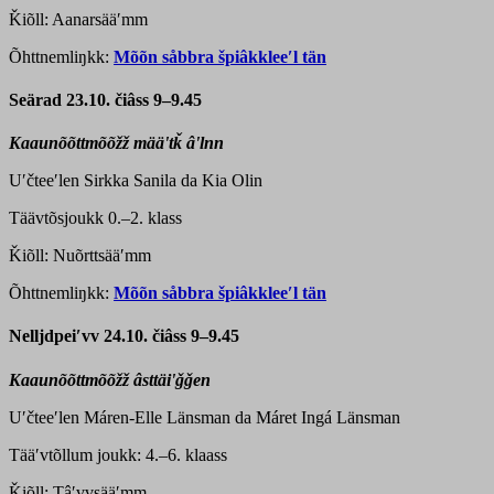
Ǩiõll: Aanarsääʹmm
Õhttnemliŋkk:
Mõõn såbbra špiâkkleeʹl tän
Seärad 23.10. čiâss 9–9.45
Kaaunõõttmõõžž määʹtǩ âʹlnn
Uʹčteeʹlen Sirkka Sanila da Kia Olin
Täävtõsjoukk 0.–2. klass
Ǩiõll: Nuõrttsääʹmm
Õhttnemliŋkk:
Mõõn såbbra špiâkkleeʹl tän
Nelljdpeiʹvv 24.10. čiâss 9–9.45
Kaaunõõttmõõžž âsttäiʹǧǧen
Uʹčteeʹlen Máren-Elle Länsman da Máret Ingá Länsman
Tääʹvtõllum joukk: 4.–6. klaass
Ǩiõll: Tâʹvvsääʹmm