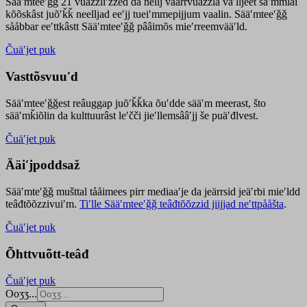
Sääʹmteeʹǧǧ 21 vuäzzliʹžžed da nellj väärrvuäzzla vaʹlljeet säʹmmlai
kõõskâst juõʹǩǩ neelljad eeʹjj tueiʹmmepijjum vaalin. Sääʹmteeʹǧǧ
sååbbar eeʹttkâstt Sääʹmteeʹǧǧ pââimõs mieʹrreemvääʹld.
Čuäʹjet puk
Vasttõsvuuʹd
Sääʹmteeʹǧǧest
reâuggap
juõʹǩǩka
õuʹdde
sääʹm meer
ast
, što
sääʹmǩiõlin da kulttuurâst leʹčči jieʹllemsââʹjj še puäʹđlvest.
Čuäʹjet puk
Ääiʹjpoddsaž
Sääʹmteʹǧǧ mušttal tååimees pirr mediaaʹje da jeärrsid jeäʹrbi mieʹldd
teâđtõõzzivuiʹm.
Tiʹlle Sääʹmteeʹǧǧ teâđtõõzzid jiijjad neʹttpååšta
.
Čuäʹjet puk
Õhttvuõtt-teâđ
Čuäʹjet puk
Ooʒʒ...