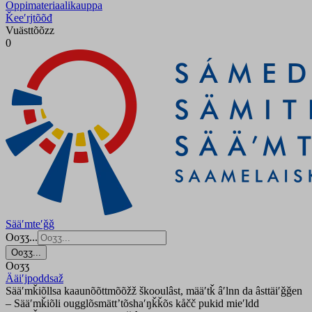
Oppimateriaalikauppa
Ǩeeʹrjtõõđ
Vuästtõõzz
0
Sääʹmteʹǧǧ
Ooʒʒ...
Ooʒʒ...
Ooʒʒ
Ääiʹjpoddsaž
Sääʹmǩiõllsa kaaunõõttmõõžž škooulâst, määʹtǩ âʹlnn da âsttäiʹǧǧen
– Sääʹmǩiõli ougglõsmättʼtõshaʹŋǩǩõs kåčč pukid mieʹldd