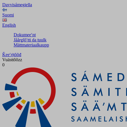
Davvisámegiella
Suomi
English
Dokumeeʹnt
Jåårǥlõʹtti da tuulk
Mättmateriaalkaupp
Ǩeeʹrjtõõđ
Vuästtõõzz
0