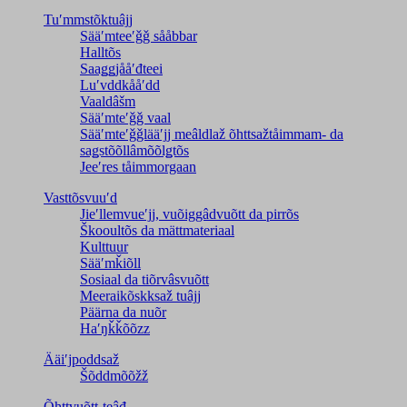
Tuʹmmstõktuâjj
Sääʹmteeʹǧǧ sååbbar
Halltõs
Saaǥǥjååʹđteei
Luʹvddkååʹdd
Vaaldâšm
Sääʹmteʹǧǧ vaal
Sääʹmteʹǧǧlääʹjj meâldlaž õhttsažtåimmam- da
saǥstõõllâmõõlǥtõs
Jeeʹres tåimmorgaan
Vasttõsvuuʹd
Jieʹllemvueʹjj, vuõiggâdvuõtt da pirrõs
Škooultõs da mättmateriaal
Kulttuur
Sääʹmǩiõll
Sosiaal da tiõrvâsvuõtt
Meeraikõskksaž tuâjj
Päärna da nuõr
Haʹŋǩǩõõzz
Ääiʹjpoddsaž
Šõddmõõžž
Õhttvuõtt-teâđ