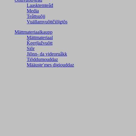
Laasktemteâđ
Media
Teâttsuõjj
Vuällamvuõttčiõlǥtõs
Mättmateriaalkaupp
Mättmateriaal
Ǩeerjlažvuõtt
Siõr
Jiõnn- da videoruâkk
Tiõddumouddaz
Määusteʹmes digiouddaz