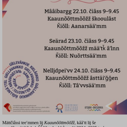
Mättčiâssi teeʹmmen lij
Kaaunõõttmõõžž
, kååʹtt lij še