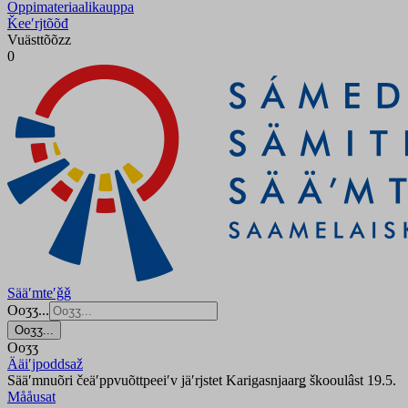
Oppimateriaalikauppa
Ǩeeʹrjtõõđ
Vuästtõõzz
0
Sääʹmteʹǧǧ
Ooʒʒ...
Ooʒʒ...
Ooʒʒ
Ääiʹjpoddsaž
Sääʹmnuõri čeäʹppvuõttpeeiʹv jäʹrjstet Karigasnjaarǥ škooulâst 19.5.
Mååusat