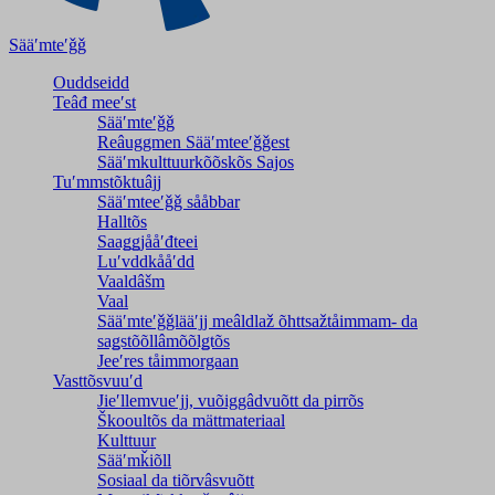
Sääʹmteʹǧǧ
Ouddseidd
Teâđ meeʹst
Sääʹmteʹǧǧ
Reâuggmen Sääʹmteeʹǧǧest
Sääʹmkulttuurkõõskõs Sajos
Tuʹmmstõktuâjj
Sääʹmteeʹǧǧ sååbbar
Halltõs
Saaǥǥjååʹđteei
Luʹvddkååʹdd
Vaaldâšm
Vaal
Sääʹmteʹǧǧlääʹjj meâldlaž õhttsažtåimmam- da
saǥstõõllâmõõlǥtõs
Jeeʹres tåimmorgaan
Vasttõsvuuʹd
Jieʹllemvueʹjj, vuõiggâdvuõtt da pirrõs
Škooultõs da mättmateriaal
Kulttuur
Sääʹmǩiõll
Sosiaal da tiõrvâsvuõtt