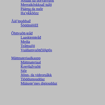
Sosiaal da tiõrvâsvuõtt
Meeraikõskksaž tuâjj
Päärna da nuõr
Haʹŋǩǩõõzz
Ääiʹjpoddsaž
Šõddmõõžž
Õhttvuõtt-teâđ
Laasktemteâđ
Media
Teâttsuõjj
Vuällamvuõttčiõlǥtõs
Mättmateriaalkaupp
Mättmateriaal
Ǩeerjlažvuõtt
Siõr
Jiõnn- da videoruâkk
Tiõddumouddaz
Määusteʹmes digiouddaz