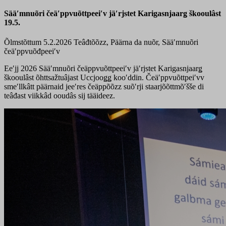
Sääʹmnuõri čeäʹppvuõttpeeiʹv jäʹrjstet Karigasnjaarǥ škooulâst
19.5.
Õlmstõttum 5.2.2026
Teâđtõõzz, Päärna da nuõr, Sääʹmnuõri
čeäʹppvuõđpeeiʹv
Eeʹjj 2026 Sääʹmnuõri čeäppvuõttpeeiʹv jäʹrjstet Karigasnjaarǥ
škooulâst õhttsažtuâjast Uccjooǥǥ kooʹddin. Čeäʹppvuõttpeiʹvv
smeʹllkâtt päärnaid jeeʹres čeäppõõzz suõʹrji staarjõõttmõʹšše di
teâđast viikkâd ooudâs sij tääideez.