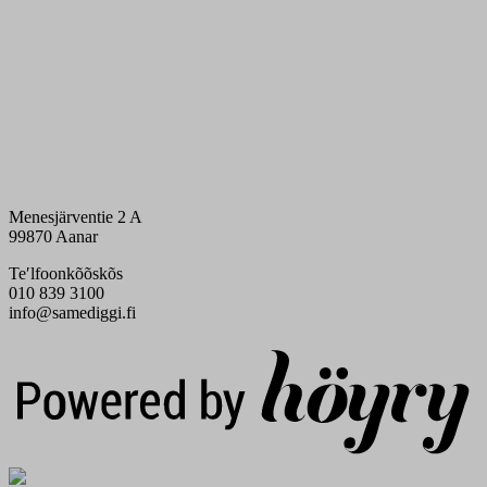
Menesjärventie 2 A
99870 Aanar
Teʹlfoonkõõskõs
010 839 3100
info@samediggi.fi
Digi- ja mainostoimisto Höyry Rovaniemi ja Oulu