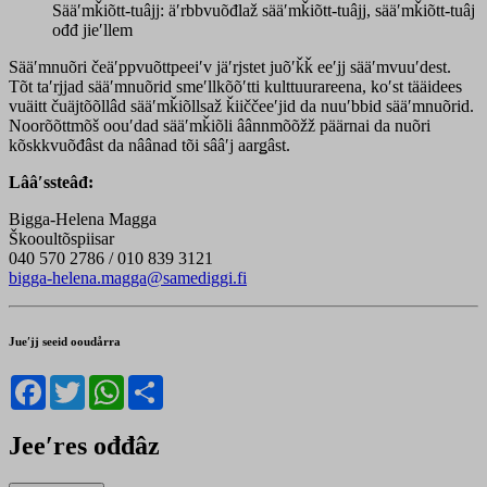
Sääʹmǩiõtt-tuâjj: äʹrbbvuõđlaž sääʹmǩiõtt-tuâjj, sääʹmǩiõtt-tuâj
ođđ jieʹllem
Sääʹmnuõri čeäʹppvuõttpeeiʹv jäʹrjstet juõʹǩǩ eeʹjj sääʹmvuuʹdest.
Tõt taʹrjjad sääʹmnuõrid smeʹllkõõʹtti kulttuurareena, koʹst tääidees
vuäitt čuäjtõõllâd sääʹmǩiõllsaž ǩiiččeeʹjid da nuuʹbbid sääʹmnuõrid.
Noorõõttmõš oouʹdad sääʹmǩiõli âânnmõõžž päärnai da nuõri
kõskkvuõđâst da nâânad tõi sââʹj aarǥâst.
Lââʹssteâđ:
Bigga-Helena Magga
Škooultõspiisar
040 570 2786 / 010 839 3121
bigga-helena.magga@samediggi.fi
Jueʹjj seeid ooudårra
Facebook
Twitter
WhatsApp
Share
Jeeʹres ođđâz