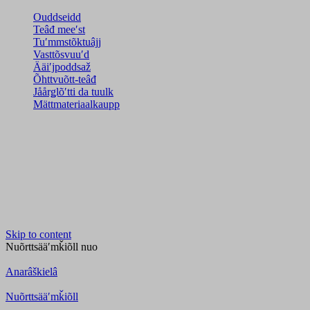
Ouddseidd
Teâđ meeʹst
Tuʹmmstõktuâjj
Vasttõsvuuʹd
Ääiʹjpoddsaž
Õhttvuõtt-teâđ
Jåårǥlõʹtti da tuulk
Mättmateriaalkaupp
Skip to content
Nuõrttsääʹmǩiõll
nuo
Anarâškielâ
Nuõrttsääʹmǩiõll