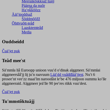
Meeraikõskksaž tuâjj
Päärna da nuõr
Haʹŋǩǩõõzz
Ääiʹjpoddsaž
Šõddmõõžž
Õhttvuõtt-teâđ
Laasktemteâđ
Media
Ouddseidd
Čuäʹjet puk
Teâđ meeʹst
Säʹmmla liâ Euroopp unioon vuuʹd oʹdinak alggmeer. Säʹmmlai
alggmeersââʹjj lij juʹn raavuum
Lääʹdd vuâđđlääʹjjest
. Nuʹt 6
proseeʹnt veeʹzz maaiʹlm naroodâst leʹbe 476 miljoon oummu koʹlle
alggmeeraid. Alggmeer jeäʹlle 90 jeeʹres riikk vuuʹdest.
Čuäʹjet puk
Tuʹmmstõktuâjj