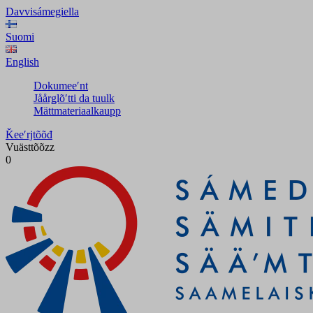
Davvisámegiella
Suomi
English
Dokumeeʹnt
Jåårǥlõʹtti da tuulk
Mättmateriaalkaupp
Ǩeeʹrjtõõđ
Vuästtõõzz
0