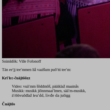
Snimldõk: Ville Fofonoff
Tän eeʹjj teeʹmmen liâ vaalšum puõʹtti teeʹm:
Kriʹlcc-čuäjtõõzz
Video: vuäʹmm šõddmõš, pääiklaž maainâs
Musikk: musikk jiõnnmaaiʹlmen, sääʹm-musikk,
euʹdd, livđe da
äʹrbbvuõđlaž
l
juõigg
Čuäjtõs