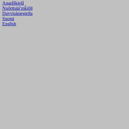
Anarâškielâ
Nuõrttsääʹmǩiõll
Davvisámegiella
Suomi
English