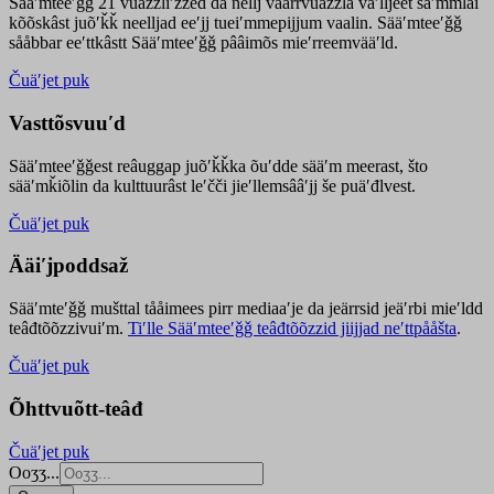
Sääʹmteeʹǧǧ 21 vuäzzliʹžžed da nellj väärrvuäzzla vaʹlljeet säʹmmlai
kõõskâst juõʹǩǩ neelljad eeʹjj tueiʹmmepijjum vaalin. Sääʹmteeʹǧǧ
sååbbar eeʹttkâstt Sääʹmteeʹǧǧ pââimõs mieʹrreemvääʹld.
Čuäʹjet puk
Vasttõsvuuʹd
Sääʹmteeʹǧǧest
reâuggap
juõʹǩǩka
õuʹdde
sääʹm meer
ast
, što
sääʹmǩiõlin da kulttuurâst leʹčči jieʹllemsââʹjj še puäʹđlvest.
Čuäʹjet puk
Ääiʹjpoddsaž
Sääʹmteʹǧǧ mušttal tååimees pirr mediaaʹje da jeärrsid jeäʹrbi mieʹldd
teâđtõõzzivuiʹm.
Tiʹlle Sääʹmteeʹǧǧ teâđtõõzzid jiijjad neʹttpååšta
.
Čuäʹjet puk
Õhttvuõtt-teâđ
Čuäʹjet puk
Ooʒʒ...