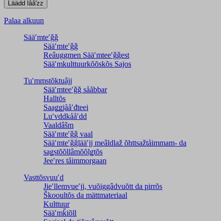
Palaa alkuun
Sääʹmteʹǧǧ
Sääʹmteʹǧǧ
Reâuggmen Sääʹmteeʹǧǧest
Sääʹmkulttuurkõõskõs Sajos
Tuʹmmstõktuâjj
Sääʹmteeʹǧǧ sååbbar
Halltõs
Saaǥǥjååʹđteei
Luʹvddkååʹdd
Vaaldâšm
Sääʹmteʹǧǧ vaal
Sääʹmteʹǧǧlääʹjj meâldlaž õhttsažtåimmam- da
saǥstõõllâmõõlǥtõs
Jeeʹres tåimmorgaan
Vasttõsvuuʹd
Jieʹllemvueʹjj, vuõiggâdvuõtt da pirrõs
Škooultõs da mättmateriaal
Kulttuur
Sääʹmǩiõll