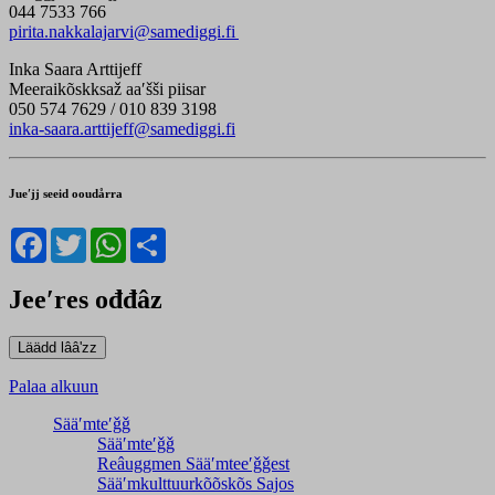
044 7533 766
pirita.nakkalajarvi@samediggi.fi
Inka Saara Arttijeff
Meeraikõskksaž aaʹšši piisar
050 574 7629 / 010 839 3198
inka-saara.arttijeff@samediggi.fi
Jueʹjj seeid ooudårra
Facebook
Twitter
WhatsApp
Share
Jeeʹres ođđâz
Palaa alkuun
Sääʹmteʹǧǧ
Sääʹmteʹǧǧ
Reâuggmen Sääʹmteeʹǧǧest
Sääʹmkulttuurkõõskõs Sajos