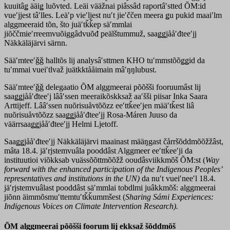
kuuitâǥ ääiǥ luõvted. Leäi vääžnai piâssâd raportâʹstted ÕM:id
vueʹjjest tâʹlles. Leäʹp vieʹljest nuʹt jieʹččen meera ǥu pukid maaiʹlm
alggmeeraid tõn, što juäʹtǩǩep säʹmmlai
jiõččmieʹrreemvuõiggâdvuõđ peälštummuž, saaǥǥjååʹđteeʹjj
Näkkäläjärvi särnn.
Sääʹmteeʹǧǧ halltõs lij analysâʹsttmen KHO tuʹmmstõõǥǥid da
tuʹmmai vueiʹtlvaž juätkktååimain mâʹŋŋlubust.
Sääʹmteeʹǧǧ delegaatio ÕM alggmeerai põõšši fooruumâst lij
saaǥǥjååʹđteeʹj lââʹssen meeraikõskksaž aaʹšši piisar Inka Saara
Arttijeff. Lââʹssen nuõrisuåvtõõzz eeʹttǩeeʹjen määʹtǩest liâ
nuõrisuåvtõõzz saaǥǥjååʹđteeʹjj Rosa-Máren Juuso da
väärrsaaǥǥjååʹđteeʹjj Helmi Ljetoff.
Saaǥǥjååʹđteeʹjj Näkkäläjärvi maainast määŋgast čårršõddmõõžžâst,
mâta 18.4. jäʹrjstemvuâla pooddâst Alggmeer eeʹttǩeeʹji da
instituutioi viõkksab vuässõõttmõõžž ooudâsviikkmõš ÕM:st (
Way
forward with the enhanced participation of the Indigenous Peoples’
representatives and institutions in the UN)
da nuʹt vueiʹneeʹl 18.4.
jäʹrjstemvuâlast pooddâst säʹmmlai tobdlmi juâkkmõš: alggmeerai
jiõnn äimmõsmuʹttemtuʹtǩǩummšest (
Sharing Sámi Experiences:
Indigenous Voices on Climate Intervention Research).
ÕM alggmeerai põõšši foorum lij ekksaž šõddmõš