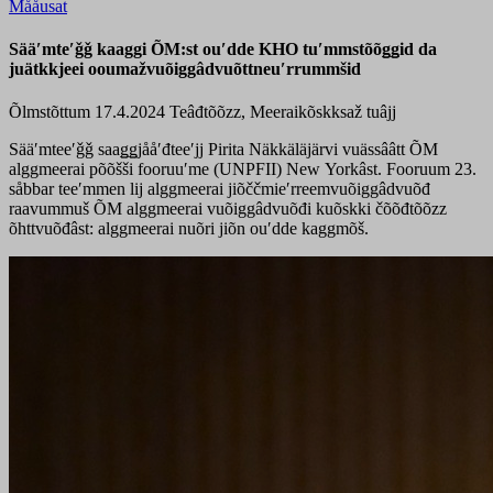
Mååusat
Sääʹmteʹǧǧ kaaggi ÕM:st ouʹdde KHO tuʹmmstõõǥǥid da
juätkkjeei ooumažvuõiggâdvuõttneuʹrrummšid
Õlmstõttum 17.4.2024
Teâđtõõzz, Meeraikõskksaž tuâjj
Sääʹmteeʹǧǧ saaǥǥjååʹđteeʹjj Pirita Näkkäläjärvi vuässââtt ÕM
alggmeerai põõšši fooruuʹme (UNPFII) New Yorkâst. Fooruum 23.
såbbar teeʹmmen lij alggmeerai jiõččmieʹrreemvuõiggâdvuõđ
raavummuš ÕM alggmeerai vuõiggâdvuõđi kuõskki čõõđtõõzz
õhttvuõđâst: alggmeerai nuõri jiõn ouʹdde kaggmõš.