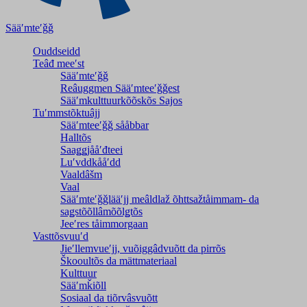
Sääʹmteʹǧǧ
Ouddseidd
Teâđ meeʹst
Sääʹmteʹǧǧ
Reâuggmen Sääʹmteeʹǧǧest
Sääʹmkulttuurkõõskõs Sajos
Tuʹmmstõktuâjj
Sääʹmteeʹǧǧ sååbbar
Halltõs
Saaǥǥjååʹđteei
Luʹvddkååʹdd
Vaaldâšm
Vaal
Sääʹmteʹǧǧlääʹjj meâldlaž õhttsažtåimmam- da
saǥstõõllâmõõlǥtõs
Jeeʹres tåimmorgaan
Vasttõsvuuʹd
Jieʹllemvueʹjj, vuõiggâdvuõtt da pirrõs
Škooultõs da mättmateriaal
Kulttuur
Sääʹmǩiõll
Sosiaal da tiõrvâsvuõtt