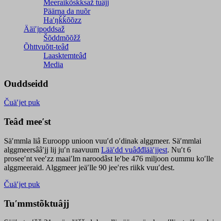
Meeraikõskksaž tuâjj
Päärna da nuõr
Haʹŋǩǩõõzz
Ääiʹjpoddsaž
Šõddmõõžž
Õhttvuõtt-teâđ
Laasktemteâđ
Media
Ouddseidd
Čuäʹjet puk
Teâđ meeʹst
Säʹmmla liâ Euroopp unioon vuuʹd oʹdinak alggmeer. Säʹmmlai
alggmeersââʹjj lij juʹn raavuum
Lääʹdd vuâđđlääʹjjest
. Nuʹt 6
proseeʹnt veeʹzz maaiʹlm naroodâst leʹbe 476 miljoon oummu koʹlle
alggmeeraid. Alggmeer jeäʹlle 90 jeeʹres riikk vuuʹdest.
Čuäʹjet puk
Tuʹmmstõktuâjj