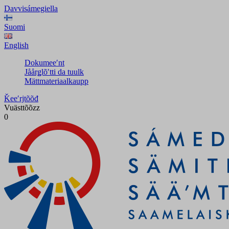
Davvisámegiella
Suomi
English
Dokumeeʹnt
Jåårǥlõʹtti da tuulk
Mättmateriaalkaupp
Ǩeeʹrjtõõđ
Vuästtõõzz
0