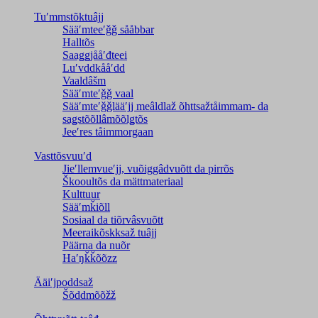
Tuʹmmstõktuâjj
Sääʹmteeʹǧǧ sååbbar
Halltõs
Saaǥǥjååʹđteei
Luʹvddkååʹdd
Vaaldâšm
Sääʹmteʹǧǧ vaal
Sääʹmteʹǧǧlääʹjj meâldlaž õhttsažtåimmam- da
saǥstõõllâmõõlǥtõs
Jeeʹres tåimmorgaan
Vasttõsvuuʹd
Jieʹllemvueʹjj, vuõiggâdvuõtt da pirrõs
Škooultõs da mättmateriaal
Kulttuur
Sääʹmǩiõll
Sosiaal da tiõrvâsvuõtt
Meeraikõskksaž tuâjj
Päärna da nuõr
Haʹŋǩǩõõzz
Ääiʹjpoddsaž
Šõddmõõžž