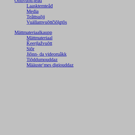
Õhttvuõtt-teâđ
Laasktemteâđ
Media
Teâttsuõjj
Vuällamvuõttčiõlǥtõs
Mättmateriaalkaupp
Mättmateriaal
Ǩeerjlažvuõtt
Siõr
Jiõnn- da videoruâkk
Tiõddumouddaz
Määusteʹmes digiouddaz