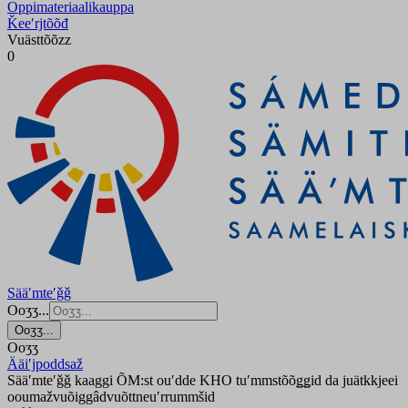
Oppimateriaalikauppa
Ǩeeʹrjtõõđ
Vuästtõõzz
0
Sääʹmteʹǧǧ
Ooʒʒ...
Ooʒʒ...
Ooʒʒ
Ääiʹjpoddsaž
Sääʹmteʹǧǧ kaaggi ÕM:st ouʹdde KHO tuʹmmstõõǥǥid da juätkkjeei
ooumažvuõiggâdvuõttneuʹrrummšid