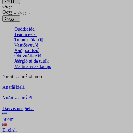
Ooʒʒ...
Ooʒʒ
Ooʒʒ...
Ooʒʒ...
Ouddseidd
Teâđ meeʹst
Tuʹmmstõktuâjj
Vasttõsvuuʹd
Ääiʹjpoddsaž
Õhttvuõtt-teâđ
Jåårǥlõʹtti da tuulk
Mättmateriaalkaupp
Nuõrttsääʹmǩiõll
nuo
Anarâškielâ
Nuõrttsääʹmǩiõll
Davvisámegiella
Suomi
English