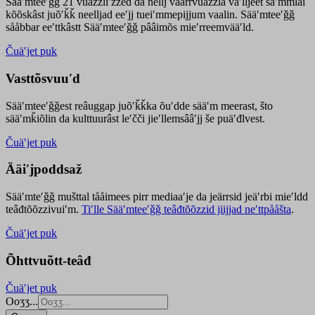
Sääʹmteeʹǧǧ 21 vuäzzliʹžžed da nellj väärrvuäzzla vaʹlljeet säʹmmlai
kõõskâst juõʹǩǩ neelljad eeʹjj tueiʹmmepijjum vaalin. Sääʹmteeʹǧǧ
sååbbar eeʹttkâstt Sääʹmteeʹǧǧ pââimõs mieʹrreemvääʹld.
Čuäʹjet puk
Vasttõsvuuʹd
Sääʹmteeʹǧǧest
reâuggap
juõʹǩǩka
õuʹdde
sääʹm meer
ast
, što
sääʹmǩiõlin da kulttuurâst leʹčči jieʹllemsââʹjj še puäʹđlvest.
Čuäʹjet puk
Ääiʹjpoddsaž
Sääʹmteʹǧǧ mušttal tååimees pirr mediaaʹje da jeärrsid jeäʹrbi mieʹldd
teâđtõõzzivuiʹm.
Tiʹlle Sääʹmteeʹǧǧ teâđtõõzzid jiijjad neʹttpååšta
.
Čuäʹjet puk
Õhttvuõtt-teâđ
Čuäʹjet puk
Ooʒʒ...