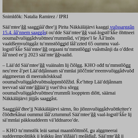
Snimldõk: Natalia Ramirez / IPRI
Sääʹmteeʹǧǧ saaǥǥjååʹđteeʹjj Pirita Näkkäläjärvi kaaggi
vuõssarggân
15.4. ââʹnnem saaǥǥâs
t ouʹdde Sääʹmteeʹǧǧ vaal-loǥstõʹǩǩe õhttneei
ooumažvuõiggâdvuõttneuʹrrummšid, viʹjttjeeʹl še Ââʹlmõs
vaaldšemvuõiggâz tuʹmmstõõǥǥid lââʹzzted 65 oummu vaal-
loǥstõʹǩǩe Sääʹmteeʹǧǧ orgaani tuʹmmstõõǥǥi vuâsttsânji da oʹđđest
ââʹnned eeʹjj 2023 sääʹmteʹǧǧvaalid.
– Lääʹdd Sääʹmteeʹǧǧ vuäinalm lij čiõlgg. KHO ođđ tuʹmmstõõǥǥ
neuʹrree âʹpet Lääʹddjânnam säʹmmlai jiõččmieʹrreemvuõiggâdvuõđ
alggmeeran di meeraikõskksaž
ooumažvuõiggâdvuõttsuåppmõõžžid. Ǩeʹhttep Lääʹddjânnam
teevvad sääʹmteʹǧǧlääʹjj vueiʹtlva sõrgg
ooumažvuõiggâdvuõttneuʹrrummši loopptem diõtt, säärnai
Näkkäläjärvi jiijjâs saaǥǥâst.
Saaǥǥjååʹđteeʹjj Näkkäläjärvi särnn, što jiõnnvuõiggâdvuõttkriteeʹr
čõõđteǩânai oummui lââʹzztummuš Sääʹmteeʹǧǧ vaal-loǥstõʹǩǩe lij
säʹmmlai päkksuddeem väʹlddnarooʹde.
– KHO tuʹmmstõk leäi samai maantõõttmõš, ǥu alggmeerai
suddeempolitiikk ij leäkku ânnʼjõžääiʹj meâldlaž. Sääʹmteʹǧǧ ij