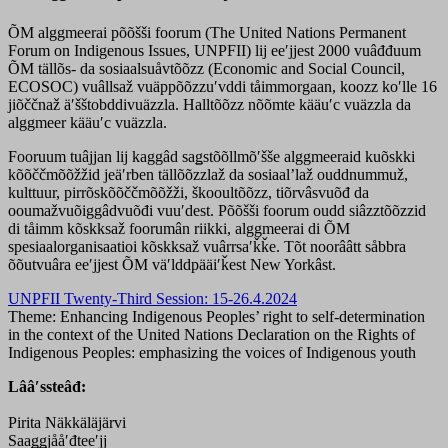
ÕM alggmeerai põõšši foorum (The United Nations Permanent
Forum on Indigenous Issues, UNPFII) lij eeʹjjest 2000 vuâđđuum
ÕM tällõs- da sosiaalsuåvtõõzz (Economic and Social Council,
ECOSOC) vuâllsaž vuäppõõzzuʹvddi tåimmorgaan, koozz koʹlle 16
jiõččnaž äʹšštobddivuäzzla. Halltõõzz nõõmte kääuʹc vuäzzla da
alggmeer kääuʹc vuäzzla.
Fooruum tuâjjan lij kaggâd saǥstõõllmõʹšše alggmeeraid kuõskki
kõõččmõõžžid jeäʹrben tällõõzzlaž da sosiaalʼlaž ouddnummuž,
kulttuur, pirrõskõõččmõõžži, škooultõõzz, tiõrvâsvuõđ da
ooumažvuõiggâdvuõđi vuuʹdest. Põõšši foorum oudd siâzztõõzzid
di tåimm kõskksaž foorumân riikki, alggmeerai di ÕM
spesiaalorganisaatioi kõskksaž vuârrsaʹǩǩe. Tõt noorââtt såbbra
õõutvuâra eeʹjjest ÕM väʹlddpääiʹǩest New Yorkâst.
UNPFII Twenty-Third Session: 15-26.4.2024
Theme: Enhancing Indigenous Peoples’ right to self-determination
in the context of the United Nations Declaration on the Rights of
Indigenous Peoples: emphasizing the voices of Indigenous youth
Lââʹssteâđ:
Pirita Näkkäläjärvi
Saaǥǥjååʹđteeʹjj