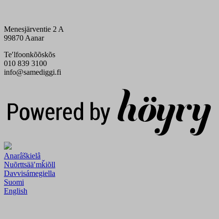
Menesjärventie 2 A
99870 Aanar
Teʹlfoonkõõskõs
010 839 3100
info@samediggi.fi
Digi- ja mainostoimisto Höyry Rovaniemi ja Oulu
Anarâškielâ
Nuõrttsääʹmǩiõll
Davvisámegiella
Suomi
English