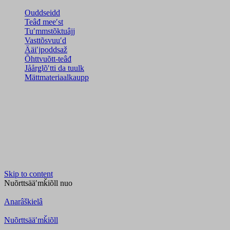
Ouddseidd
Teâđ meeʹst
Tuʹmmstõktuâjj
Vasttõsvuuʹd
Ääiʹjpoddsaž
Õhttvuõtt-teâđ
Jåårǥlõʹtti da tuulk
Mättmateriaalkaupp
Skip to content
Nuõrttsääʹmǩiõll
nuo
Anarâškielâ
Nuõrttsääʹmǩiõll