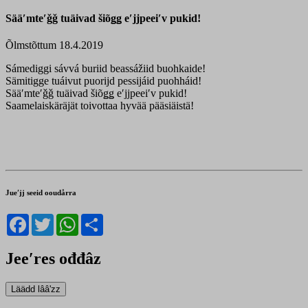
Sääʹmteʹǧǧ tuäivad šiõǥǥ eʹjjpeeiʹv pukid!
Õlmstõttum 18.4.2019
Sámediggi sávvá buriid beassážiid buohkaide!
Sämitigge tuáivut puorijd pessijáid puohháid!
Sääʹmteʹǧǧ tuäivad šiõǥǥ eʹjjpeeiʹv pukid!
Saamelaiskäräjät toivottaa hyvää pääsiäistä!
Jueʹjj seeid ooudårra
Facebook
Twitter
WhatsApp
Share
Jeeʹres ođđâz