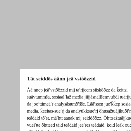
Tät seiddõs âânn jeäʹvstõõzzid
Ââʹnnep jeäʹvstõõzzid mij taʹrjjeem siiskõõzz da ǩeittsi
suåvtummša, sosiaalʼlaž media jiijjâsnallšemvuõđi tuärj
da jooʹttimeäʹr analysâsttmõʹšše. Lââʹssen jueʹǩǩep sosia
media, ǩeeitas-sueʹrj da analytikksueʹrj õhttsažtuâjjkuõiʹ
teâđaid tõʹst, mäʹhtt aanak mij seiddõõzz. Õhttsažtuâjjku
vueiʹtte õhtteed täid teâđaid jeeʹres teâđaid, koid leäk o