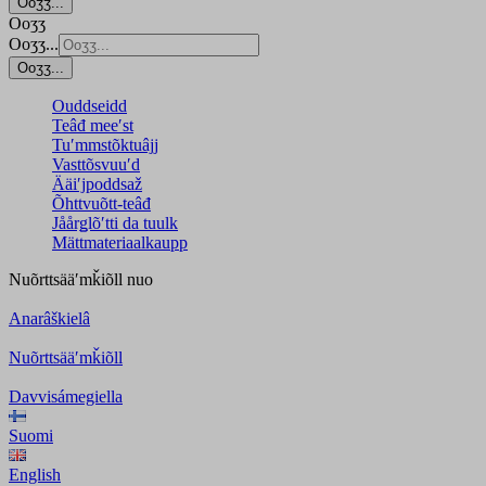
Ooʒʒ...
Ooʒʒ
Ooʒʒ...
Ooʒʒ...
Ouddseidd
Teâđ meeʹst
Tuʹmmstõktuâjj
Vasttõsvuuʹd
Ääiʹjpoddsaž
Õhttvuõtt-teâđ
Jåårǥlõʹtti da tuulk
Mättmateriaalkaupp
Nuõrttsääʹmǩiõll
nuo
Anarâškielâ
Nuõrttsääʹmǩiõll
Davvisámegiella
Suomi
English