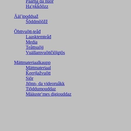
Päärna da nuõr
Haʹŋǩǩõõzz
Ääiʹjpoddsaž
Šõddmõõžž
Õhttvuõtt-teâđ
Laasktemteâđ
Media
Teâttsuõjj
Vuällamvuõttčiõlǥtõs
Mättmateriaalkaupp
Mättmateriaal
Ǩeerjlažvuõtt
Siõr
Jiõnn- da videoruâkk
Tiõddumouddaz
Määusteʹmes digiouddaz