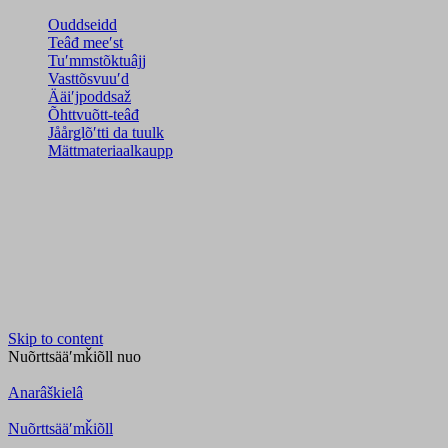
Ouddseidd
Teâđ meeʹst
Tuʹmmstõktuâjj
Vasttõsvuuʹd
Ääiʹjpoddsaž
Õhttvuõtt-teâđ
Jåårǥlõʹtti da tuulk
Mättmateriaalkaupp
Skip to content
Nuõrttsääʹmǩiõll
nuo
Anarâškielâ
Nuõrttsääʹmǩiõll