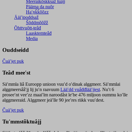
Meeraikõskksaž tuâjj
Päärna da nuõr
Haʹŋǩǩõõzz
Ääiʹjpoddsaž
Šõddmõõžž
Õhttvuõtt-teâđ
Laasktemteâđ
Media
Ouddseidd
Čuäʹjet puk
Teâđ meeʹst
Säʹmmla liâ Euroopp unioon vuuʹd oʹdinak alggmeer. Säʹmmlai
alggmeersââʹjj lij juʹn raavuum
Lääʹdd vuâđđlääʹjjest
. Nuʹt 6
proseeʹnt veeʹzz maaiʹlm naroodâst leʹbe 476 miljoon oummu koʹlle
alggmeeraid. Alggmeer jeäʹlle 90 jeeʹres riikk vuuʹdest.
Čuäʹjet puk
Tuʹmmstõktuâjj