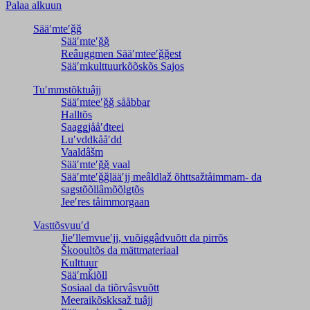
Palaa alkuun
Sääʹmteʹǧǧ
Sääʹmteʹǧǧ
Reâuggmen Sääʹmteeʹǧǧest
Sääʹmkulttuurkõõskõs Sajos
Tuʹmmstõktuâjj
Sääʹmteeʹǧǧ sååbbar
Halltõs
Saaǥǥjååʹđteei
Luʹvddkååʹdd
Vaaldâšm
Sääʹmteʹǧǧ vaal
Sääʹmteʹǧǧlääʹjj meâldlaž õhttsažtåimmam- da
saǥstõõllâmõõlǥtõs
Jeeʹres tåimmorgaan
Vasttõsvuuʹd
Jieʹllemvueʹjj, vuõiggâdvuõtt da pirrõs
Škooultõs da mättmateriaal
Kulttuur
Sääʹmǩiõll
Sosiaal da tiõrvâsvuõtt
Meeraikõskksaž tuâjj