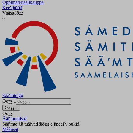
Oppimateriaalikauppa
Ǩeeʹrjtõõđ
Vuästtõõzz
0
Sääʹmteʹǧǧ
Ooʒʒ...
Ooʒʒ...
Ooʒʒ
Ääiʹjpoddsaž
Sääʹmteʹǧǧ tuäivad šiõǥǥ eʹjjpeeiʹv pukid!
Mååusat