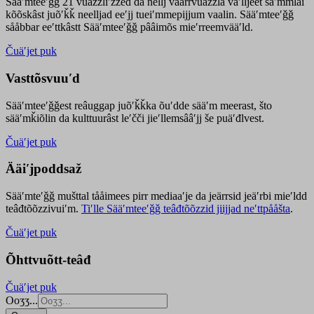
Sääʹmteeʹǧǧ 21 vuäzzliʹžžed da nellj väärrvuäzzla vaʹlljeet säʹmmlai
kõõskâst juõʹǩǩ neelljad eeʹjj tueiʹmmepijjum vaalin. Sääʹmteeʹǧǧ
sååbbar eeʹttkâstt Sääʹmteeʹǧǧ pââimõs mieʹrreemvääʹld.
Čuäʹjet puk
Vasttõsvuuʹd
Sääʹmteeʹǧǧest
reâuggap
juõʹǩǩka
õuʹdde
sääʹm meer
ast
, što
sääʹmǩiõlin da kulttuurâst leʹčči jieʹllemsââʹjj še puäʹđlvest.
Čuäʹjet puk
Ääiʹjpoddsaž
Sääʹmteʹǧǧ mušttal tååimees pirr mediaaʹje da jeärrsid jeäʹrbi mieʹldd
teâđtõõzzivuiʹm.
Tiʹlle Sääʹmteeʹǧǧ teâđtõõzzid jiijjad neʹttpååšta
.
Čuäʹjet puk
Õhttvuõtt-teâđ
Čuäʹjet puk
Ooʒʒ...