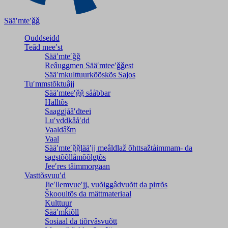
Sääʹmteʹǧǧ
Ouddseidd
Teâđ meeʹst
Sääʹmteʹǧǧ
Reâuggmen Sääʹmteeʹǧǧest
Sääʹmkulttuurkõõskõs Sajos
Tuʹmmstõktuâjj
Sääʹmteeʹǧǧ sååbbar
Halltõs
Saaǥǥjååʹđteei
Luʹvddkååʹdd
Vaaldâšm
Vaal
Sääʹmteʹǧǧlääʹjj meâldlaž õhttsažtåimmam- da
saǥstõõllâmõõlǥtõs
Jeeʹres tåimmorgaan
Vasttõsvuuʹd
Jieʹllemvueʹjj, vuõiggâdvuõtt da pirrõs
Škooultõs da mättmateriaal
Kulttuur
Sääʹmǩiõll
Sosiaal da tiõrvâsvuõtt