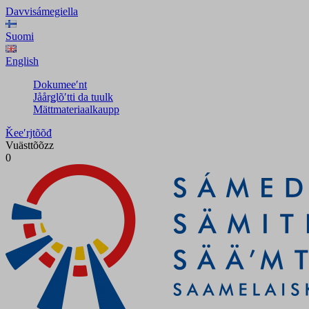
Davvisámegiella
Suomi
English
Dokumeeʹnt
Jåårǥlõʹtti da tuulk
Mättmateriaalkaupp
Ǩeeʹrjtõõđ
Vuästtõõzz
0