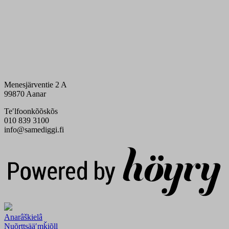
Menesjärventie 2 A
99870 Aanar
Teʹlfoonkõõskõs
010 839 3100
info@samediggi.fi
Digi- ja mainostoimisto Höyry Rovaniemi ja Oulu
Anarâškielâ
Nuõrttsääʹmǩiõll