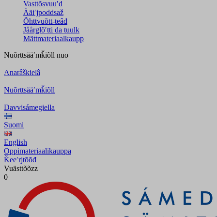
Vasttõsvuuʹd
Ääiʹjpoddsaž
Õhttvuõtt-teâđ
Jåårǥlõʹtti da tuulk
Mättmateriaalkaupp
Nuõrttsääʹmǩiõll
nuo
Anarâškielâ
Nuõrttsääʹmǩiõll
Davvisámegiella
Suomi
English
Oppimateriaalikauppa
Ǩeeʹrjtõõđ
Vuästtõõzz
0