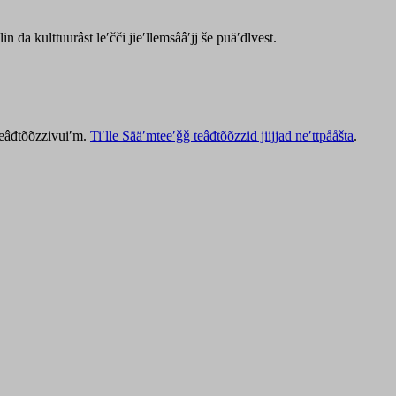
lin da kulttuurâst leʹčči jieʹllemsââʹjj še puäʹđlvest.
 teâđtõõzzivuiʹm.
Tiʹlle Sääʹmteeʹǧǧ teâđtõõzzid jiijjad neʹttpååšta
.