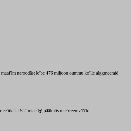
zz maaiʹlm naroodâst leʹbe 476 miljoon oummu koʹlle alggmeeraid.
ar eeʹttkâstt Sääʹmteeʹǧǧ pââimõs mieʹrreemvääʹld.