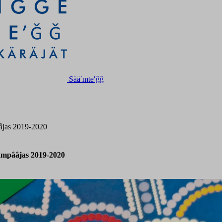
Sääʹmteʹǧǧ
ââjas 2019-2020
kâmpââjas 2019-2020