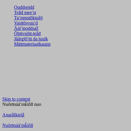
Ouddseidd
Teâđ meeʹst
Tuʹmmstõktuâjj
Vasttõsvuuʹd
Ääiʹjpoddsaž
Õhttvuõtt-teâđ
Jåårǥlõʹtti da tuulk
Mättmateriaalkaupp
Skip to content
Nuõrttsääʹmǩiõll
nuo
Anarâškielâ
Nuõrttsääʹmǩiõll