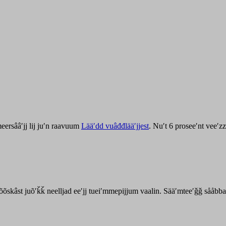
ersââʹjj lij juʹn raavuum
Lääʹdd vuâđđlääʹjjest
. Nuʹt 6 proseeʹnt veeʹ
kõõskâst juõʹǩǩ neelljad eeʹjj tueiʹmmepijjum vaalin. Sääʹmteeʹǧǧ sååbb