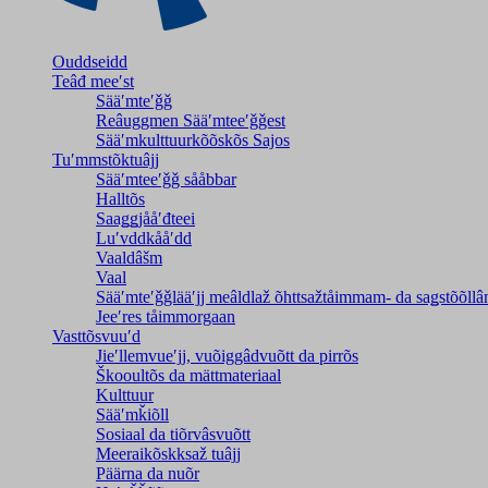
Ouddseidd
Teâđ meeʹst
Sääʹmteʹǧǧ
Reâuggmen Sääʹmteeʹǧǧest
Sääʹmkulttuurkõõskõs Sajos
Tuʹmmstõktuâjj
Sääʹmteeʹǧǧ sååbbar
Halltõs
Saaǥǥjååʹđteei
Luʹvddkååʹdd
Vaaldâšm
Vaal
Sääʹmteʹǧǧlääʹjj meâldlaž õhttsažtåimmam- da saǥstõõll
Jeeʹres tåimmorgaan
Vasttõsvuuʹd
Jieʹllemvueʹjj, vuõiggâdvuõtt da pirrõs
Škooultõs da mättmateriaal
Kulttuur
Sääʹmǩiõll
Sosiaal da tiõrvâsvuõtt
Meeraikõskksaž tuâjj
Päärna da nuõr