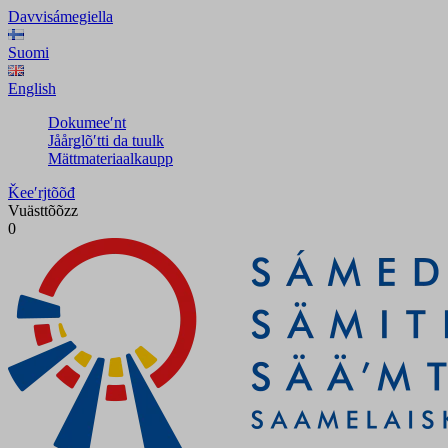
Davvisámegiella
Suomi
English
Dokumeeʹnt
Jåårǥlõʹtti da tuulk
Mättmateriaalkaupp
Ǩeeʹrjtõõđ
Vuästtõõzz
0