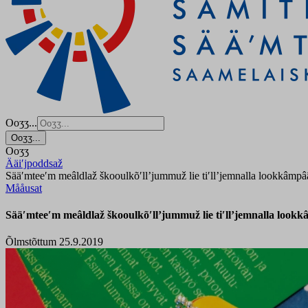
Ooʒʒ...
Ooʒʒ...
Ooʒʒ
Ääiʹjpoddsaž
Sääʹmteeʹm meâldlaž škooulkõʹllʼjummuž lie tiʹllʼjemnalla lookkâmp
Mååusat
Sääʹmteeʹm meâldlaž škooulkõʹllʼjummuž lie tiʹllʼjemnalla look
Õlmstõttum 25.9.2019