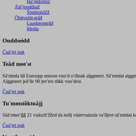
Haʹŋǩǩõõzz
Ääiʹjpoddsaž
Šõddmõõžž
Õhttvuõtt-teâđ
Laasktemteâđ
Media
Ouddseidd
Čuäʹjet puk
Teâđ meeʹst
Säʹmmla liâ Euroopp unioon vuuʹd oʹdinak alggmeer. Säʹmmlai alggme
Alggmeer jeäʹlle 90 jeeʹres riikk vuuʹdest.
Čuäʹjet puk
Tuʹmmstõktuâjj
Sääʹmteeʹǧǧ 21 vuäzzliʹžžed da nellj väärrvuäzzla vaʹlljeet säʹmmlai 
Čuäʹjet puk