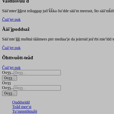
Vasttõsvuuʹd
Sääʹmteeʹǧǧest
reâuggap
juõʹǩǩka
õuʹdde
sääʹm meer
ast
, što sääʹmǩiõ
Čuäʹjet puk
Ääiʹjpoddsaž
Sääʹmteʹǧǧ mušttal tååimees pirr mediaaʹje da jeärrsid jeäʹrbi mieʹldd
Čuäʹjet puk
Õhttvuõtt-teâđ
Čuäʹjet puk
Ooʒʒ...
Ooʒʒ...
Ooʒʒ
Ooʒʒ...
Ooʒʒ...
Ouddseidd
Teâđ meeʹst
Tuʹmmstõktuâjj