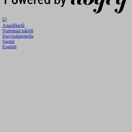
Anarâškielâ
Nuõrttsääʹmǩiõll
Davvisámegiella
Suomi
English