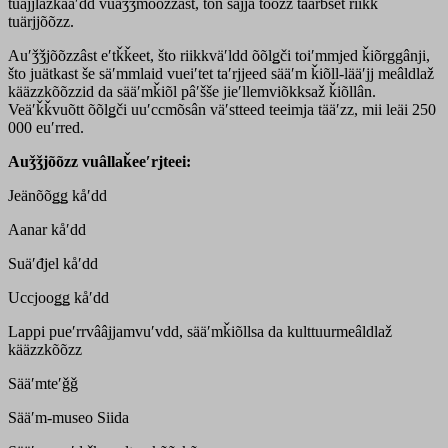
tuâjjlažkååʹdd vuäǯǯmõõžžâst, tõn sâjja tõõzz taarbšet riikk
tuärjjõõzz.
Auʹǯǯjõõzzâst eʹtǩǩeet, što riikkväʹldd õõlǥči toiʹmmjed ǩiõrggânji,
što juätkast še säʹmmlaid vueiʹtet taʹrjjeed sääʹm ǩiõll-lääʹjj meâldlaž
kääzzkõõzzid da sääʹmǩiõl pâʹšše jieʹllemviõkksaž ǩiõllân.
Veäʹǩǩvuõtt õõlǥči uuʹccmõsân väʹstteed teeimja tääʹzz, mii leäi 250
000 euʹrred.
Auǯǯjõõzz vuâllaǩeeʹrjteei:
Jeänõõǥǥ kåʹdd
Aanar kåʹdd
Suäʹđjel kåʹdd
Uccjooǥǥ kåʹdd
Lappi pueʹrrvââjjamvuʹvdd, sääʹmǩiõllsa da kulttuurmeâldlaž
kääzzkõõzz
Sääʹmteʹǧǧ
Sääʹm-museo Siida