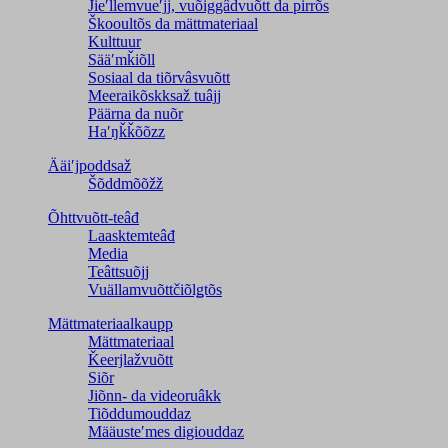
Jieʹllemvueʹjj, vuõiggâdvuõtt da pirrõs
Škooultõs da mättmateriaal
Kulttuur
Sääʹmǩiõll
Sosiaal da tiõrvâsvuõtt
Meeraikõskksaž tuâjj
Päärna da nuõr
Haʹŋǩǩõõzz
Ääiʹjpoddsaž
Šõddmõõžž
Õhttvuõtt-teâđ
Laasktemteâđ
Media
Teâttsuõjj
Vuällamvuõttčiõlǥtõs
Mättmateriaalkaupp
Mättmateriaal
Ǩeerjlažvuõtt
Siõr
Jiõnn- da videoruâkk
Tiõddumouddaz
Määusteʹmes digiouddaz