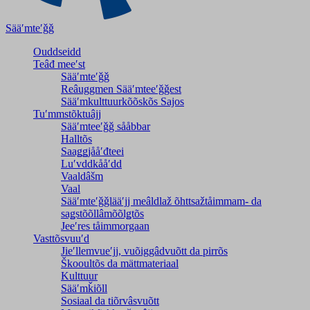
Sääʹmteʹǧǧ
Ouddseidd
Teâđ meeʹst
Sääʹmteʹǧǧ
Reâuggmen Sääʹmteeʹǧǧest
Sääʹmkulttuurkõõskõs Sajos
Tuʹmmstõktuâjj
Sääʹmteeʹǧǧ sååbbar
Halltõs
Saaǥǥjååʹđteei
Luʹvddkååʹdd
Vaaldâšm
Vaal
Sääʹmteʹǧǧlääʹjj meâldlaž õhttsažtåimmam- da
saǥstõõllâmõõlǥtõs
Jeeʹres tåimmorgaan
Vasttõsvuuʹd
Jieʹllemvueʹjj, vuõiggâdvuõtt da pirrõs
Škooultõs da mättmateriaal
Kulttuur
Sääʹmǩiõll
Sosiaal da tiõrvâsvuõtt