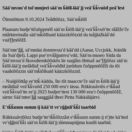
Sääʹmvuuʹd toiʹmmjeei sääʹm ǩiõll-lääʹjj veäʹǩǩvuõđ peäʹlest
Õlmstõttum 9.10.2024
Teâđtõõzz, Sääʹmǩiõll
Plaanum budjeʹttčuõppmõš sääʹm ǩiõll-lääʹjj veäʹǩǩvuõʹtte rââžžeʹče
miârkteeinalla sääʹmǩiõllsaid kääzzkõõzzid da tuâjjlažkååʹdd
vuäǯǯmõõžž.
Sääʹmteʹǧǧ, säʹmmlai dommvuuʹd kååʹdd (Aanar, Uccjokk, Jeänõk
da Suäʹđjel), Lappi pueʹrrvââjjamvuʹvdd, Sääʹm-museo Siida da
Sääʹmvuuʹd škooultemkõõskõs lie raajjâm õhttsaž auʹǯǯjõõzz sääʹm
ǩiõll-lääʹjj meâldlaž veäʹǩǩvuõđid jurddum čuõppmõõžži da tõi
vaaiktõõzzin sääʹmǩiõllsaid kääzzkõõzzid.
– Nuäjjõõttâp eeʹttiǩ-kådda, što tõt maaccteʹče sääʹm ǩiõll-lääʹjj
meâldlaž veäʹǩǩvuõđ 250 000 eeuʹr tässa. Riikksuåvtõs eʹtǩǩad
veäʹǩǩvuõʹtte eeʹjj 2025 budjeeʹttest 130 000 eeuʹr čuõppmõõžž,
särnn Sääʹmteeʹǧǧ saaǥǥjååʹđteei Pirita Näkkäläjärvi.
Eʹtǩǩuum summ ij kääʹtt veʹrǧǧniiʹǩǩi taarbid
Riikksuåvtõõzz budjeʹtteʹtǩǩõõzzâst eʹtǩǩuum summ ij riʹjtte käʹtted
veʹrǧǧniiʹǩǩi sääʹm ǩiõll-lääʹjj tåimmapiijjma kuulli taarbid.