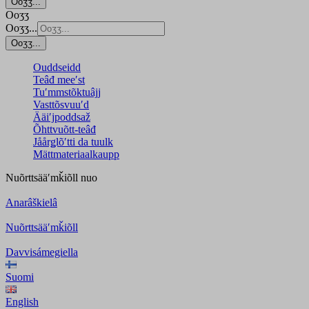
Ooʒʒ...
Ooʒʒ
Ooʒʒ...
Ooʒʒ...
Ouddseidd
Teâđ meeʹst
Tuʹmmstõktuâjj
Vasttõsvuuʹd
Ääiʹjpoddsaž
Õhttvuõtt-teâđ
Jåårǥlõʹtti da tuulk
Mättmateriaalkaupp
Nuõrttsääʹmǩiõll
nuo
Anarâškielâ
Nuõrttsääʹmǩiõll
Davvisámegiella
Suomi
English