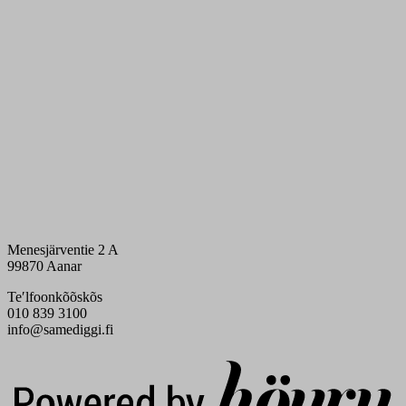
Menesjärventie 2 A
99870 Aanar
Teʹlfoonkõõskõs
010 839 3100
info@samediggi.fi
Digi- ja mainostoimisto Höyry Rovaniemi ja Oulu