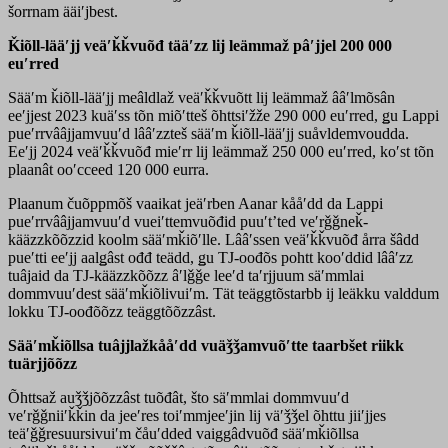
šorrnam ääiʹjbest.
Ǩiõll-lääʹjj veäʹǩǩvuõđ tääʹzz lij leämmaž pâʹjjel 200 000
euʹrred
Sääʹm ǩiõll-lääʹjj meâldlaž veäʹǩǩvuõtt lij leämmaž ââʹlmõsân
eeʹjjest 2023 kuäʹss tõn miõʹtteš õhttsiʹžže 290 000 euʹrred, ǥu Lappi
pueʹrrvââjjamvuuʹd lââʹzzteš sääʹm ǩiõll-lääʹjj suåvldemvoudda.
Eeʹjj 2024 veäʹǩǩvuõđ mieʹrr lij leämmaž 250 000 euʹrred, koʹst tõn
plaanât ooʹcceed 120 000 eurra.
Plaanum čuõppmõš vaaikat jeäʹrben Aanar kååʹdd da Lappi
pueʹrrvââjjamvuuʹd vueiʹttemvuõđid puuʹtʼted veʹrǧǧneǩ-
kääzzkõõzzid koolm sääʹmǩiõʹlle. Lââʹssen veäʹǩǩvuõđ årra šâdd
pueʹtti eeʹjj aalǥâst ođđ teädd, ǥu TJ-oođõs pohtt kooʹddid lââʹzz
tuâjaid da TJ-kääzzkõõzz âʹlǧǧe leeʹd taʹrjjuum säʹmmlai
dommvuuʹdest sääʹmǩiõlivuiʹm. Tät teäggtõstarbb ij leäkku valddum
lokku TJ-oođõõzz teäggtõõzzâst.
Sääʹmǩiõllsa tuâjjlažkååʹdd vuäǯǯamvuõʹtte taarbšet riikk
tuärjjõõzz
Õhttsaž auǯǯjõõzzâst tuõđât, što säʹmmlai dommvuuʹd
veʹrǧǧniiʹǩǩin da jeeʹres toiʹmmjeeʹjin lij väʹǯǯel õhttu jiiʹjjes
teäʹǧǧresuursivuiʹm čåuʹdded vaiggâdvuõđ sääʹmǩiõllsa