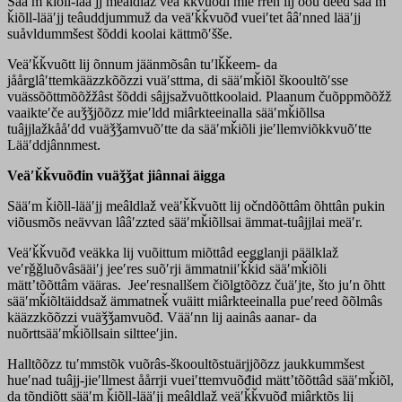
Sääʹm ǩiõll-lääʹjj meâldlaž veäʹǩǩvuõđi mieʹrren lij õõuʹdeed sääʹm
ǩiõll-lääʹjj teâuddjummuž da veäʹǩǩvuõđ vueiʹtet ââʹnned lääʹjj
suåvldummšest šõddi koolai kättmõʹšše.
Veäʹǩǩvuõtt lij õnnum jäänmõsân tuʹlǩǩeem- da
jåårǥlâʹttemkääzzkõõzzi vuäʹsttma, di sääʹmǩiõl škooultõʹsse
vuässõõttmõõžžâst šõddi sâjjsažvuõttkoolaid. Plaanum čuõppmõõžž
vaaikteʹče auǯǯjõõzz mieʹldd miârkteeinalla sääʹmǩiõllsa
tuâjjlažkååʹdd vuäǯǯamvuõʹtte da sääʹmǩiõli jieʹllemviõkkvuõʹtte
Lääʹddjânnmest.
Veäʹǩǩvuõđin vuäǯǯat jiânnai äigga
Sääʹm ǩiõll-lääʹjj meâldlaž veäʹǩǩvuõtt lij očndõõttâm õhttân pukin
viõusmõs neävvan lââʹzzted sääʹmǩiõllsai ämmat-tuâjjlai meäʹr.
Veäʹǩǩvuõđ veäkka lij vuõittum miõttâd eeǥǥlanji päälklaž
veʹrǧǧluõvâsääiʹj jeeʹres suõʹrji ämmatniiʹǩǩid sääʹmǩiõli
mättʼtõõttâm vääras. Jeeʹresnallšem čiõlǥtõõzz čuäʹjte, što juʹn õhtt
sääʹmǩiõltäiddsaž ämmatneǩ vuäitt miârkteeinalla pueʹreed õõlmâs
kääzzkõõzzi vuäǯǯamvuõđ. Vääʹnn lij aainâs aanar- da
nuõrttsääʹmǩiõllsain siltteeʹjin.
Halltõõzz tuʹmmstõk vuõrâs-škooultõstuärjjõõzz jaukkummšest
hueʹnad tuâjj-jieʹllmest åårrji vueiʹttemvuõđid mättʼtõõttâd sääʹmǩiõl,
da tõndiõtt sääʹm ǩiõll-lääʹjj meâldlaž veäʹǩǩvuõđ miârktõs lij