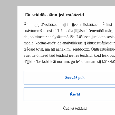
Tät seiddõs âânn jeäʹvstõõzzid
Ââʹnnep jeäʹvstõõzzid mij taʹrjjeem siiskõõzz da ǩeittsi
suåvtummša, sosiaalʼlaž media jiijjâsnallšemvuõđi tuärj
da jooʹttimeäʹr analysâsttmõʹšše. Lââʹssen jueʹǩǩep sosia
media, ǩeeitas-sueʹrj da analytikksueʹrj õhttsažtuâjjkuõiʹ
teâđaid tõʹst, mäʹhtt aanak mij seiddõõzz. Õhttsažtuâjjku
vueiʹtte õhtteed täid teâđaid jeeʹres teâđaid, koid leäk o
siʹjjid leʹbe koid leät norrum, ǥu leäk âânnam sij kääzzk
Soovâž puk
Ǩieʹld
Čuäʹjet teâđaid