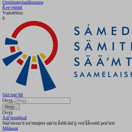
Oppimateriaalikauppa
Ǩeeʹrjtõõđ
Vuästtõõzz
0
Sääʹmteʹǧǧ
Ooʒʒ...
Ooʒʒ...
Ooʒʒ
Ääiʹjpoddsaž
Sääʹmvuuʹd toiʹmmjeei sääʹm ǩiõll-lääʹjj veäʹǩǩvuõđ peäʹlest
Mååusat