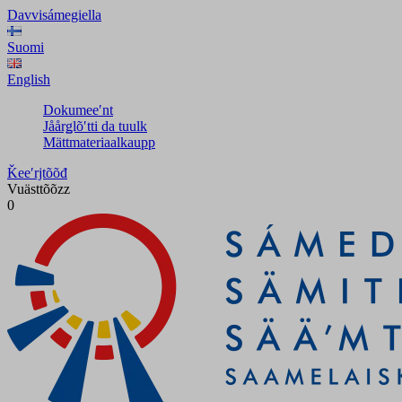
Davvisámegiella
Suomi
English
Dokumeeʹnt
Jåårǥlõʹtti da tuulk
Mättmateriaalkaupp
Ǩeeʹrjtõõđ
Vuästtõõzz
0