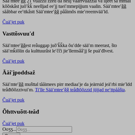
Sääʹmteeʹǧǧ 21 vuäzzliʹžžed da nellj väärrvuäzzla vaʹlljeet säʹmmlai
kõõskâst juõʹǩǩ neelljad eeʹjj tueiʹmmepijjum vaalin. Sääʹmteeʹǧǧ
sååbbar eeʹttkâstt Sääʹmteeʹǧǧ pââimõs mieʹrreemvääʹld.
Čuäʹjet puk
Vasttõsvuuʹd
Sääʹmteeʹǧǧest
reâuggap
juõʹǩǩka
õuʹdde
sääʹm meer
ast
, što
sääʹmǩiõlin da kulttuurâst leʹčči jieʹllemsââʹjj še puäʹđlvest.
Čuäʹjet puk
Ääiʹjpoddsaž
Sääʹmteʹǧǧ mušttal tååimees pirr mediaaʹje da jeärrsid jeäʹrbi mieʹldd
teâđtõõzzivuiʹm.
Tiʹlle Sääʹmteeʹǧǧ teâđtõõzzid jiijjad neʹttpååšta
.
Čuäʹjet puk
Õhttvuõtt-teâđ
Čuäʹjet puk
Ooʒʒ...