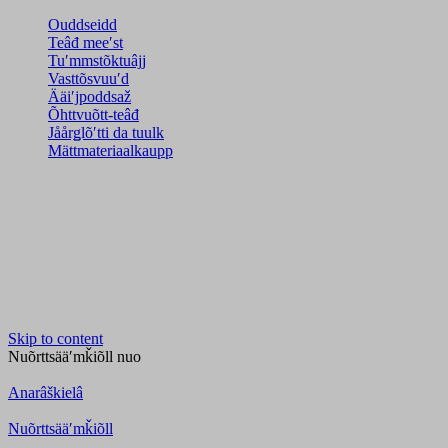
Ouddseidd
Teâđ meeʹst
Tuʹmmstõktuâjj
Vasttõsvuuʹd
Ääiʹjpoddsaž
Õhttvuõtt-teâđ
Jåårǥlõʹtti da tuulk
Mättmateriaalkaupp
Skip to content
Nuõrttsääʹmǩiõll
nuo
Anarâškielâ
Nuõrttsääʹmǩiõll