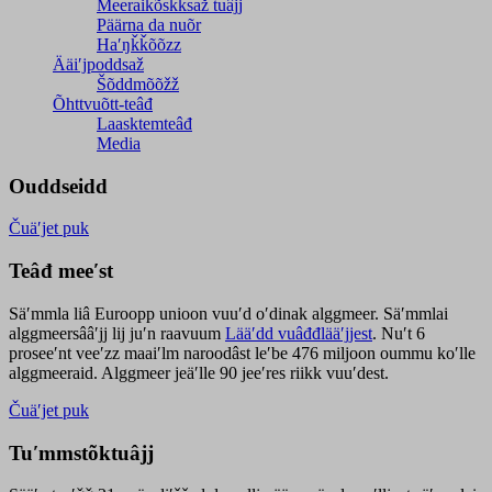
Meeraikõskksaž tuâjj
Päärna da nuõr
Haʹŋǩǩõõzz
Ääiʹjpoddsaž
Šõddmõõžž
Õhttvuõtt-teâđ
Laasktemteâđ
Media
Ouddseidd
Čuäʹjet puk
Teâđ meeʹst
Säʹmmla liâ Euroopp unioon vuuʹd oʹdinak alggmeer. Säʹmmlai
alggmeersââʹjj lij juʹn raavuum
Lääʹdd vuâđđlääʹjjest
. Nuʹt 6
proseeʹnt veeʹzz maaiʹlm naroodâst leʹbe 476 miljoon oummu koʹlle
alggmeeraid. Alggmeer jeäʹlle 90 jeeʹres riikk vuuʹdest.
Čuäʹjet puk
Tuʹmmstõktuâjj