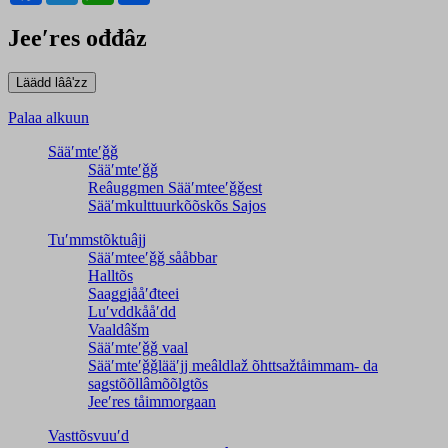
Jeeʹres ođđâz
Palaa alkuun
Sääʹmteʹǧǧ
Sääʹmteʹǧǧ
Reâuggmen Sääʹmteeʹǧǧest
Sääʹmkulttuurkõõskõs Sajos
Tuʹmmstõktuâjj
Sääʹmteeʹǧǧ sååbbar
Halltõs
Saaǥǥjååʹđteei
Luʹvddkååʹdd
Vaaldâšm
Sääʹmteʹǧǧ vaal
Sääʹmteʹǧǧlääʹjj meâldlaž õhttsažtåimmam- da
saǥstõõllâmõõlǥtõs
Jeeʹres tåimmorgaan
Vasttõsvuuʹd