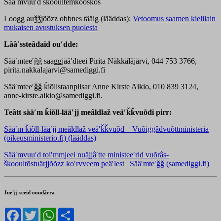
Sääʹmvuuʹd škooultemkõõskõs
Looǥǥ auǯǯjõõzz obbnes tääiǥ (lääddas):
Vetoomus saamen kielilain
mukaisen avustuksen puolesta
Lââʹssteâđaid ouʹdde:
Sääʹmteeʹǧǧ saaǥǥjååʹđteei Pirita Näkkäläjärvi, 044 753 3766,
pirita.nakkalajarvi@samediggi.fi
Sääʹmteeʹǧǧ ǩiõllstaanpiisar Anne Kirste Aikio, 010 839 3124,
anne-kirste.aikio@samediggi.fi.
Teâtt sääʹm ǩiõll-lääʹjj meâldlaž veäʹǩǩvuõđi pirr:
Sääʹm ǩiõll-lääʹjj meâldlaž veäʹǩǩvuõđ – Vuõiggâdvuõttministeria
(oikeusministerio.fi) (lääddas)
Sääʹmvuuʹd toiʹmmjeei nuäjjâʹtte ministeeʹrid vuõrâs-
škooultõstuärjjõõzz koʹrvveem peäʹlest | Sääʹmteʹǧǧ (samediggi.fi)
Jueʹjj seeid ooudårra
Facebook
Twitter
WhatsApp
Share