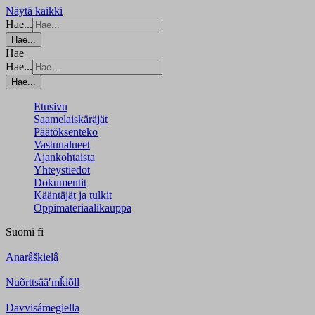
Näytä kaikki
Hae...
Hae...
Hae
Hae...
Hae...
Etusivu
Saamelaiskäräjät
Päätöksenteko
Vastuualueet
Ajankohtaista
Yhteystiedot
Dokumentit
Kääntäjät ja tulkit
Oppimateriaalikauppa
Suomi
fi
Anarâškielâ
Nuõrttsääʹmǩiõll
Davvisámegiella