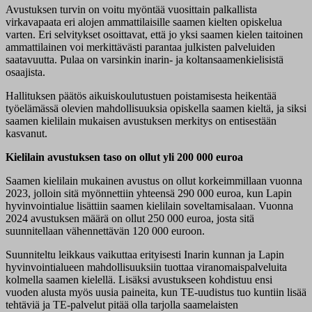
Avustuksen turvin on voitu myöntää vuosittain palkallista
virkavapaata eri alojen ammattilaisille saamen kielten opiskelua
varten. Eri selvitykset osoittavat, että jo yksi saamen kielen taitoinen
ammattilainen voi merkittävästi parantaa julkisten palveluiden
saatavuutta. Pulaa on varsinkin inarin- ja koltansaamenkielisistä
osaajista.
Hallituksen päätös aikuiskoulutustuen poistamisesta heikentää
työelämässä olevien mahdollisuuksia opiskella saamen kieltä, ja siksi
saamen kielilain mukaisen avustuksen merkitys on entisestään
kasvanut.
Kielilain avustuksen taso on ollut yli 200 000 euroa
Saamen kielilain mukainen avustus on ollut korkeimmillaan vuonna
2023, jolloin sitä myönnettiin yhteensä 290 000 euroa, kun Lapin
hyvinvointialue lisättiin saamen kielilain soveltamisalaan. Vuonna
2024 avustuksen määrä on ollut 250 000 euroa, josta sitä
suunnitellaan vähennettävän 120 000 euroon.
Suunniteltu leikkaus vaikuttaa erityisesti Inarin kunnan ja Lapin
hyvinvointialueen mahdollisuuksiin tuottaa viranomaispalveluita
kolmella saamen kielellä. Lisäksi avustukseen kohdistuu ensi
vuoden alusta myös uusia paineita, kun TE-uudistus tuo kuntiin lisää
tehtäviä ja TE-palvelut pitää olla tarjolla saamelaisten