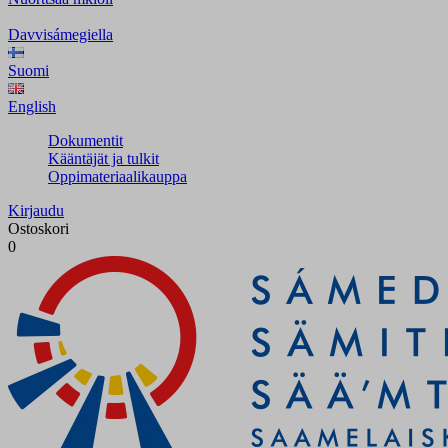
Davvisámegiella
Suomi
English
Dokumentit
Kääntäjät ja tulkit
Oppimateriaalikauppa
Kirjaudu
Ostoskori
0