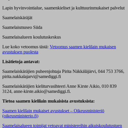
Lapin hyvinvointialue, saamenkieliset ja kulttuurinmukaiset palvelut
Saamelaiskäräjät
Saamelaismuseo Siida
Saamelaisalueen koulutuskeskus
Lue koko vetoomus tästä:
Vetoomus saamen kielilain mukaisen
avustuksen puolesta
Lisätietoja antavat:
Saamelaiskäräjien puheenjohtaja Pirita Näkkäläjärvi, 044 753 3766,
pirita.nakkalajarvi@samediggi.fi
Saamelaiskäräjien kieliturvasihteeri Anne Kirste Aikio, 010 839
3124, anne-kirste.aikio@samediggi.fi.
Tietoa saamen kielilain mukaisista avustuksista:
Saamen kielilain mukaiset avustukset – Oikeusministeriö
(oikeusministerio.fi)
Saamelaisalueen toimijat vetoavat ministereihin aikuiskoulutustuen