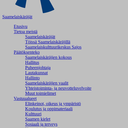
Saamelaiskäräjät
Etusivu
Tietoa meistä
Saamelaiskäräjät
Töissä Saamelaiskäräjillä
Saamelaiskulttuuri­keskus Sajos
Päätöksenteko
Saamelaiskäräjien kokous
Hallitus
Puheenjohtaja
Lautakunnat
Hallinto
Saamelaiskäräjien vaalit
Yhteistoiminta- ja neuvotteluvelvoite
Muut toimielimet
Vastuualueet
Elinkeinot, oikeus ja ympäristö
Koulutus ja oppimateriaali
Kulttuuri
Saamen kielet
Sosiaali ja terveys