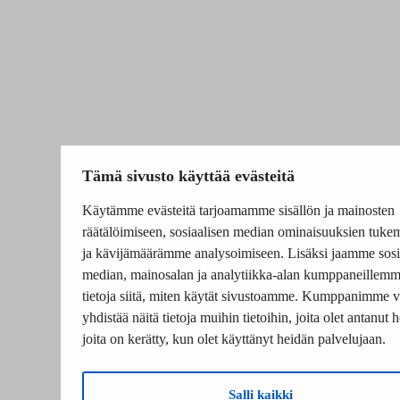
Tämä sivusto käyttää evästeitä
Käytämme evästeitä tarjoamamme sisällön ja mainosten
räätälöimiseen, sosiaalisen median ominaisuuksien tuke
ja kävijämäärämme analysoimiseen. Lisäksi jaamme sosi
median, mainosalan ja analytiikka-alan kumppaneillem
tietoja siitä, miten käytät sivustoamme. Kumppanimme v
yhdistää näitä tietoja muihin tietoihin, joita olet antanut he
joita on kerätty, kun olet käyttänyt heidän palvelujaan.
Salli kaikki