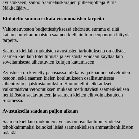
avustukseen, sanoo Saamelaiskäräjien puheenjohtaja Pirita
Näkkäläjärvi.
Ehdotettu summa ei kata viranomaisten tarpeita
Valtioneuvoston budjettiesityksessä ehdotettu summa ei riitä
kattamaan viranomaisten saamen kielilain toimeenpanoon liittyviä
tarpeita.
Saamen kielilain mukaisten avustusten tarkoituksena on edistää
saamen kielilain toteutumista ja avustusta voidaan käyttää lain
soveltamisesta aiheutuvien kulujen kattamiseen.
Avustusta on käytetty pääasiassa tulkkaus- ja käännöspalveluiden
ostoon, sekä saamen kielen koulutukseen osallistumisesta
aiheutuviin sijaiskustannuksiin. Suunnitellut leikkaukset
vaikuttaisivat vetoomuksen mukaan merkittävästi saamenkielisen
henkilöstön saatavuuteen ja saamen kielten elinvoimaisuuteen
Suomessa.
Avustuksella saadaan paljon aikaan
Saamen kielilain mukainen avustus on osoittautunut yhdeksi
tehokkaimmaksi keinoksi lisätä saamenkielisen ammattihenkilöstön
määrää.