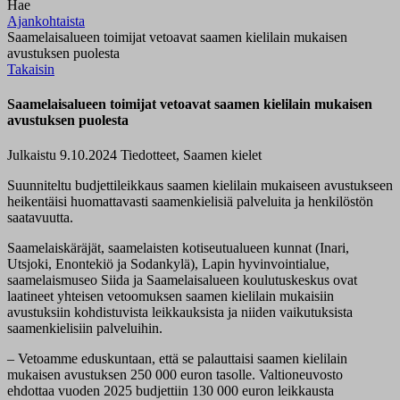
Hae
Ajankohtaista
Saamelaisalueen toimijat vetoavat saamen kielilain mukaisen
avustuksen puolesta
Takaisin
Saamelaisalueen toimijat vetoavat saamen kielilain mukaisen
avustuksen puolesta
Julkaistu 9.10.2024
Tiedotteet, Saamen kielet
Suunniteltu budjettileikkaus saamen kielilain mukaiseen avustukseen
heikentäisi huomattavasti saamenkielisiä palveluita ja henkilöstön
saatavuutta.
Saamelaiskäräjät, saamelaisten kotiseutualueen kunnat (Inari,
Utsjoki, Enontekiö ja Sodankylä), Lapin hyvinvointialue,
saamelaismuseo Siida ja Saamelaisalueen koulutuskeskus ovat
laatineet yhteisen vetoomuksen saamen kielilain mukaisiin
avustuksiin kohdistuvista leikkauksista ja niiden vaikutuksista
saamenkielisiin palveluihin.
– Vetoamme eduskuntaan, että se palauttaisi saamen kielilain
mukaisen avustuksen 250 000 euron tasolle. Valtioneuvosto
ehdottaa vuoden 2025 budjettiin 130 000 euron leikkausta