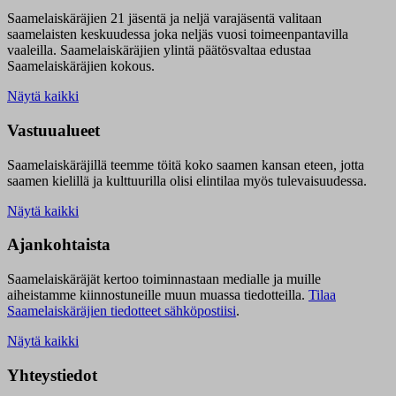
Saamelaiskäräjien 21 jäsentä ja neljä varajäsentä valitaan
saamelaisten keskuudessa joka neljäs vuosi toimeenpantavilla
vaaleilla. Saamelaiskäräjien ylintä päätösvaltaa edustaa
Saamelaiskäräjien kokous.
Näytä kaikki
Vastuualueet
Saamelaiskäräjillä t
eemme töitä koko saamen kansan eteen, jotta
saamen kielillä ja kulttuurilla olisi elintilaa myös tulevaisuudessa.
Näytä kaikki
Ajankohtaista
Saamelaiskäräjät kertoo toiminnastaan medialle ja muille
aiheistamme kiinnostuneille muun muassa tiedotteilla.
Tilaa
Saamelaiskäräjien tiedotteet sähköpostiisi
.
Näytä kaikki
Yhteystiedot