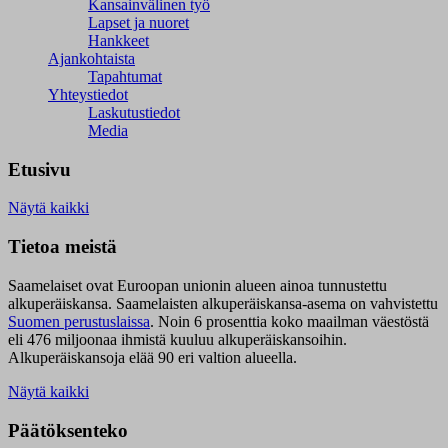
Kansainvälinen työ
Lapset ja nuoret
Hankkeet
Ajankohtaista
Tapahtumat
Yhteystiedot
Laskutustiedot
Media
Etusivu
Näytä kaikki
Tietoa meistä
Saamelaiset ovat Euroopan unionin alueen ainoa tunnustettu
alkuperäiskansa. Saamelaisten alkuperäiskansa-asema on vahvistettu
Suomen perustuslaissa
.
Noin 6 prosenttia koko maailman väestöstä
eli 476 miljoonaa ihmistä kuuluu alkuperäiskansoihin.
Alkuperäiskansoja elää 90 eri valtion alueella.
Näytä kaikki
Päätöksenteko