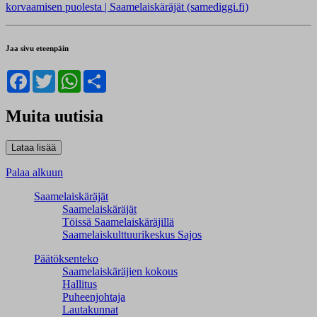
korvaamisen puolesta | Saamelaiskäräjät (samediggi.fi)
Jaa sivu eteenpäin
Facebook
Twitter
WhatsApp
Share
Muita uutisia
Palaa alkuun
Saamelaiskäräjät
Saamelaiskäräjät
Töissä Saamelaiskäräjillä
Saamelaiskulttuuri­keskus Sajos
Päätöksenteko
Saamelaiskäräjien kokous
Hallitus
Puheenjohtaja
Lautakunnat