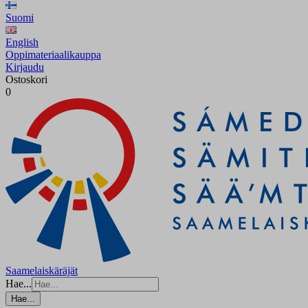
Suomi
English
Oppimateriaalikauppa
Kirjaudu
Ostoskori
0
Saamelaiskäräjät
Hae...
Hae...