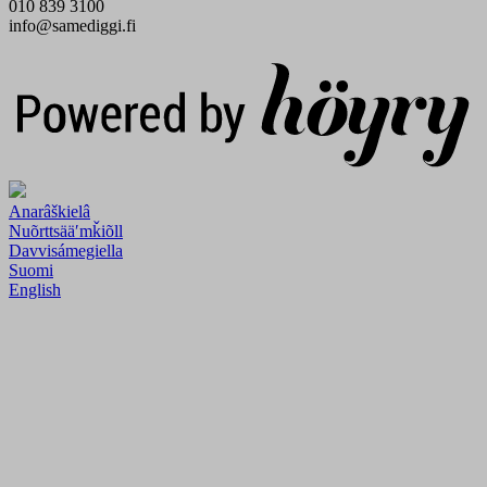
010 839 3100
info@samediggi.fi
Digi- ja mainostoimisto Höyry Rovaniemi ja Oulu
Anarâškielâ
Nuõrttsääʹmǩiõll
Davvisámegiella
Suomi
English