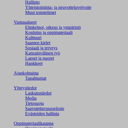
Hallinto
Yhteistoiminta- ja neuvotteluvelvoite
Muut toimielimet
Vastuualueet
Elinkeinot, oikeus ja ympäristö
Koulutus ja oppimateriaali
Kulttuuri
Saamen kielet
Sosiaali ja terveys
Kansainvälinen työ
Lapset ja nuoret
Hankkeet
Ajankohtaista
Tapahtumat
Yhteystiedot
Laskutustiedot
Media
Tietosuoja
Saavutettavuusseloste
Evästeiden hallinta
Oppimateriaalikauppa