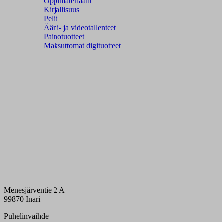
Oppimateriaalit
Kirjallisuus
Pelit
Ääni- ja videotallenteet
Painotuotteet
Maksuttomat digituotteet
Menesjärventie 2 A
99870 Inari
Puhelinvaihde