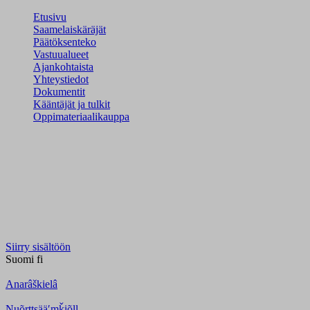
Etusivu
Saamelaiskäräjät
Päätöksenteko
Vastuualueet
Ajankohtaista
Yhteystiedot
Dokumentit
Kääntäjät ja tulkit
Oppimateriaalikauppa
Siirry sisältöön
Suomi
fi
Anarâškielâ
Nuõrttsääʹmǩiõll