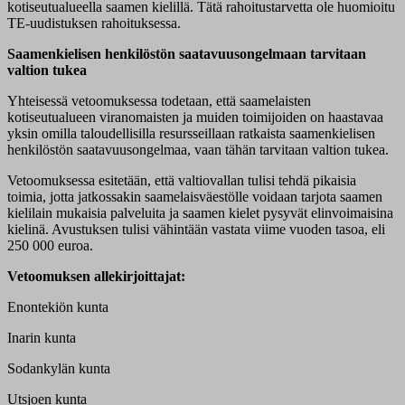
kotiseutualueella saamen kielillä. Tätä rahoitustarvetta ole huomioitu
TE-uudistuksen rahoituksessa.
Saamenkielisen henkilöstön saatavuusongelmaan tarvitaan
valtion tukea
Yhteisessä vetoomuksessa todetaan, että saamelaisten
kotiseutualueen viranomaisten ja muiden toimijoiden on haastavaa
yksin omilla taloudellisilla resursseillaan ratkaista saamenkielisen
henkilöstön saatavuusongelmaa, vaan tähän tarvitaan valtion tukea.
Vetoomuksessa esitetään, että valtiovallan tulisi tehdä pikaisia
toimia, jotta jatkossakin saamelaisväestölle voidaan tarjota saamen
kielilain mukaisia palveluita ja saamen kielet pysyvät elinvoimaisina
kielinä. Avustuksen tulisi vähintään vastata viime vuoden tasoa, eli
250 000 euroa.
Vetoomuksen allekirjoittajat:
Enontekiön kunta
Inarin kunta
Sodankylän kunta
Utsjoen kunta