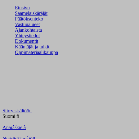
Etusivu
Saamelaiskäräjät
Päätöksenteko
Vastuualueet
Ajankohtaista
Yhteystiedot
Dokumentit
Kääntäjät ja tulkit
Oppimateriaalikauppa
Siirry sisältöön
Suomi
fi
Anarâškielâ
Nuõrttsääʹmǩiõll