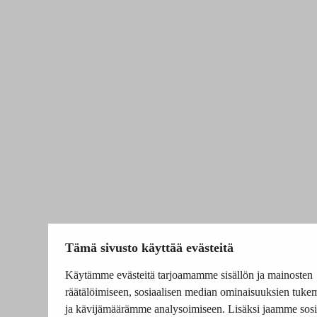
Tämä sivusto käyttää evästeitä
Käytämme evästeitä tarjoamamme sisällön ja mainosten
räätälöimiseen, sosiaalisen median ominaisuuksien tuke
ja kävijämäärämme analysoimiseen. Lisäksi jaamme sosi