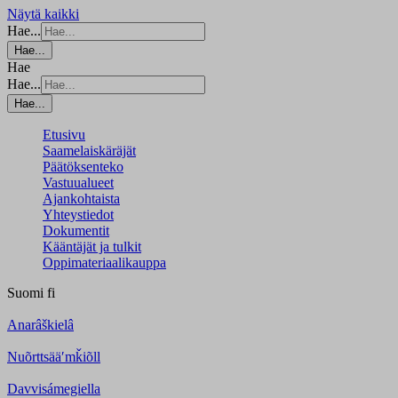
Näytä kaikki
Hae...
Hae...
Hae
Hae...
Hae...
Etusivu
Saamelaiskäräjät
Päätöksenteko
Vastuualueet
Ajankohtaista
Yhteystiedot
Dokumentit
Kääntäjät ja tulkit
Oppimateriaalikauppa
Suomi
fi
Anarâškielâ
Nuõrttsääʹmǩiõll
Davvisámegiella