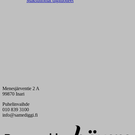
Maksuttomat digituotteet
Menesjärventie 2 A
99870 Inari
Puhelinvaihde
010 839 3100
info@samediggi.fi
Digi- ja mainostoimisto Höyry Rovaniemi ja Oulu