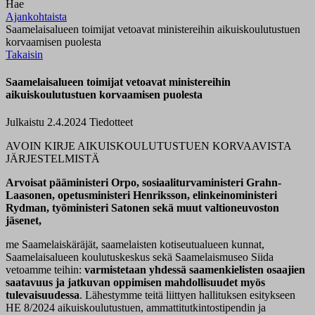
Hae
Ajankohtaista
Saamelaisalueen toimijat vetoavat ministereihin aikuiskoulutustuen
korvaamisen puolesta
Takaisin
Saamelaisalueen toimijat vetoavat ministereihin
aikuiskoulutustuen korvaamisen puolesta
Julkaistu 2.4.2024
Tiedotteet
AVOIN KIRJE AIKUISKOULUTUSTUEN KORVAAVISTA
JÄRJESTELMISTÄ
Arvoisat pääministeri Orpo, sosiaaliturvaministeri Grahn-
Laasonen, opetusministeri Henriksson, elinkeinoministeri
Rydman, työministeri Satonen sekä muut valtioneuvoston
jäsenet,
me Saamelaiskäräjät, saamelaisten kotiseutualueen kunnat,
Saamelaisalueen koulutuskeskus sekä Saamelaismuseo Siida
vetoamme teihin:
varmistetaan yhdessä saamenkielisten osaajien
saatavuus ja jatkuvan oppimisen mahdollisuudet myös
tulevaisuudessa
. Lähestymme teitä liittyen hallituksen esitykseen
HE 8/2024 aikuiskoulutustuen, ammattitutkintostipendin ja