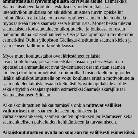
ammattilaisiksi työvoimapulasta kärsiville aloille
. Esimerkiksi
Saamelaisalueen koulutuskeskuksen vuoden mittaisissa
intensiivikoulutuksissa on aikuiskoulutustuen turvin opiskellut
enimmäkseen aikuisia, jotka ovat oppineet saamen kielen ohella
myös tärkeää tietoa saamelaisesta kulttuurista. Monet heistä tulevat
saamelaisten kotiseutualueen ulkopuolelta, ja joukossa on usein
paluumuuttajia kotiseutualueelle. Osa jatkaa opintojaan myöhemmin
esimerkiksi Oulun yliopiston Giellagas-instituutin saamen kielen ja
saamelaisen kulttuurin koulutuksissa.
Myös muut koulutustahot ovat järjestäneet erilaisia
täsmäkoulutuksia, joissa esimerkiksi sosiaali- ja terveysalan tai
opetusalan ammattilaiset ovat täydentäneet osaamistaan saamen
kielten ja kulttuurinmukaisilla opinnoilla. Uusien kieltenoppijoiden
lisäksi aikuiskoulutustuella on voitu kouluttaa erittäin motivoituneita
saamenkielentaitoisia osaajia ketterästi työvoimapulaisille aloille
sekä erityisiin osaajatarpeisiin esimerkiksi Saamelaiskäräjille tai
Saamelaismuseo Siidaan.
Aikuiskoulutustuen lakkauttamisella onkin
mittavat välilliset
vaikutukset
mm. saamenkieliseen opetukseen ja
varhaiskasvatukseen, saamen kielten opetuksen järjestämiseen sekä
saamenkielisten palveluiden kehittämiseen ja turvaamiseen.
Aikuiskoulutustuen avulla on suoraan tai välillisesti esimerkiksi: