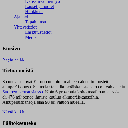
Kansainvälinen työ
Lapset ja nuoret
Hankkeet
Ajankohtaista
Tapahtumat
Yhteystiedot
Laskutustiedot
Media
Etusivu
Näytä kaikki
Tietoa meistä
Saamelaiset ovat Euroopan unionin alueen ainoa tunnustettu
alkuperäiskansa. Saamelaisten alkuperäiskansa-asema on vahvistettu
Suomen perustuslaissa
.
Noin 6 prosenttia koko maailman väestöstä
eli 476 miljoonaa ihmistä kuuluu alkuperäiskansoihin.
Alkuperäiskansoja elää 90 eri valtion alueella.
Näytä kaikki
Päätöksenteko