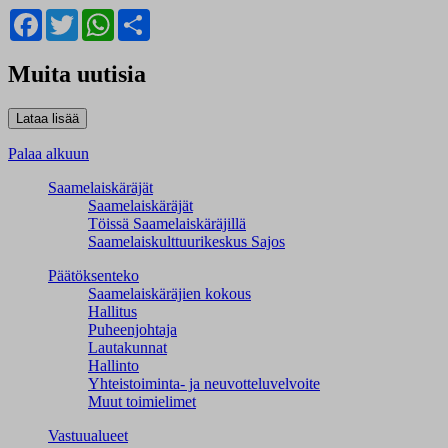
Facebook
Twitter
WhatsApp
Share
Muita uutisia
Palaa alkuun
Saamelaiskäräjät
Saamelaiskäräjät
Töissä Saamelaiskäräjillä
Saamelaiskulttuuri­keskus Sajos
Päätöksenteko
Saamelaiskäräjien kokous
Hallitus
Puheenjohtaja
Lautakunnat
Hallinto
Yhteistoiminta- ja neuvotteluvelvoite
Muut toimielimet
Vastuualueet