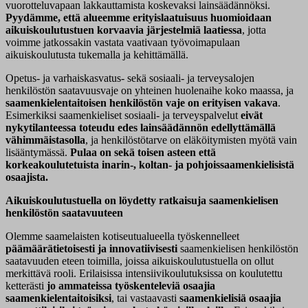
vuorotteluvapaan lakkauttamista koskevaksi lainsäädännöksi.
Pyydämme, että alueemme erityislaatuisuus huomioidaan
aikuiskoulutustuen korvaavia järjestelmiä laatiessa
, jotta
voimme jatkossakin vastata vaativaan työvoimapulaan
aikuiskoulutusta tukemalla ja kehittämällä.
Opetus- ja varhaiskasvatus- sekä sosiaali- ja terveysalojen
henkilöstön saatavuusvaje on yhteinen huolenaihe koko maassa, ja
saamenkielentaitoisen henkilöstön vaje on erityisen vakava
.
Esimerkiksi saamenkieliset sosiaali- ja terveyspalvelut
eivät
nykytilanteessa toteudu edes lainsäädännön edellyttämällä
vähimmäistasolla
, ja henkilöstötarve on eläköitymisten myötä vain
lisääntymässä.
Pulaa on sekä toisen asteen että
korkeakoulutetuista inarin-, koltan- ja pohjoissaamenkielisistä
osaajista.
Aikuiskoulutustuella on löydetty ratkaisuja saamenkielisen
henkilöstön saatavuuteen
Olemme saamelaisten kotiseutualueella työskennelleet
päämäärätietoisesti ja innovatiivisesti
saamenkielisen henkilöstön
saatavuuden eteen toimilla, joissa aikuiskoulutustuella on ollut
merkittävä rooli. Erilaisissa intensiivikoulutuksissa on koulutettu
ketterästi
jo ammateissa työskenteleviä osaajia
saamenkielentaitoisiksi
, tai vastaavasti
saamenkielisiä osaajia