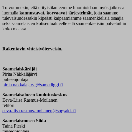
Toivommekin, että erityistilanteemme huomioidaan myös jatkossa
luomalla
kannustavat, korvaavat järjestelmät
, jotta saamme
tulevaisuudessakin kipeästi kaipaamiamme saamenkielisiä osaajia
sekä saamelaisten kotiseutualueelle että saamenkielisiin palveluihin
koko maassa.
Rakentavin yhteistyöterveisin,
Saamelaiskäräjät
Pirita Näkkäläjärvi
puheenjohtaja
pirita.nakkalajarvi@samediggi.fi
Saamelaisalueen koulutuskeskus
Eeva-Liisa Rasmus-Moilanen
rehtori
eeva-liisa.rasmus-moilanen@sogsakk.fi
Saamelaismuseo Siida
Taina Pieski
museonjohtaja