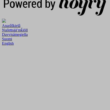
Anarâškielâ
Nuõrttsääʹmǩiõll
Davvisámegiella
Suomi
English