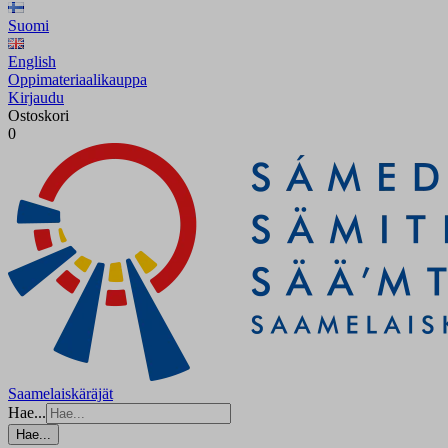
Suomi
English
Oppimateriaalikauppa
Kirjaudu
Ostoskori
0
Saamelaiskäräjät
Hae...
Hae...