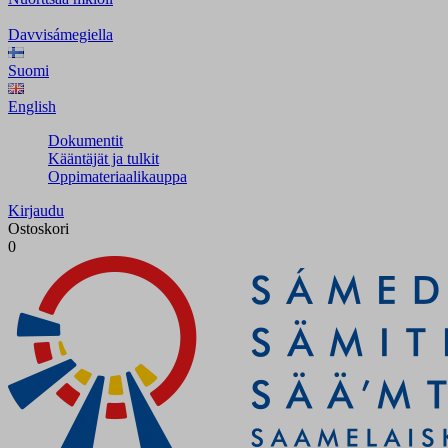
Davvisámegiella
Suomi
English
Dokumentit
Kääntäjät ja tulkit
Oppimateriaalikauppa
Kirjaudu
Ostoskori
0