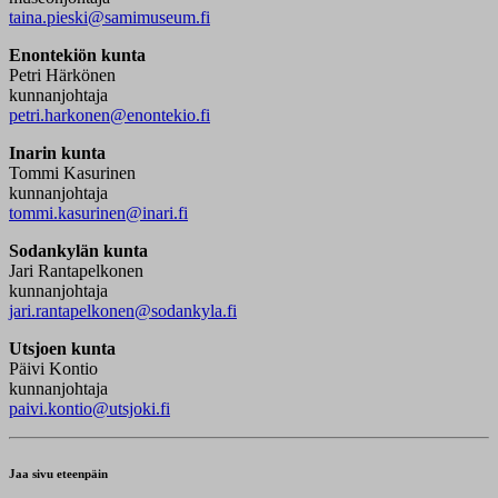
taina.pieski@samimuseum.fi
Enontekiön kunta
Petri Härkönen
kunnanjohtaja
petri.harkonen@enontekio.fi
Inarin kunta
Tommi Kasurinen
kunnanjohtaja
tommi.kasurinen@inari.fi
Sodankylän kunta
Jari Rantapelkonen
kunnanjohtaja
jari.rantapelkonen@sodankyla.fi
Utsjoen kunta
Päivi Kontio
kunnanjohtaja
paivi.kontio@utsjoki.fi
Jaa sivu eteenpäin