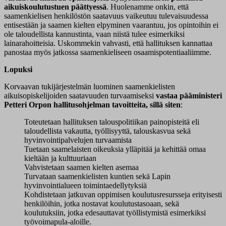
aikuiskoulutustuen päättyessä
. Huolenamme onkin, että
saamenkielisen henkilöstön saatavuus vaikeutuu tulevaisuudessa
entisestään ja saamen kielten elpyminen vaarantuu, jos opintoihin ei
ole taloudellista kannustinta, vaan niistä tulee esimerkiksi
lainarahoitteisia. Uskommekin vahvasti, että hallituksen kannattaa
panostaa myös jatkossa saamenkieliseen osaamispotentiaaliimme.
Lopuksi
Korvaavan tukijärjestelmän luominen saamenkielisten
aikuisopiskelijoiden saatavuuden turvaamiseksi
vastaa pääministeri
Petteri Orpon hallitusohjelman tavoitteita, sillä siten
:
Toteutetaan hallituksen talouspolitiikan painopisteitä eli
taloudellista vakautta, työllisyyttä, talouskasvua sekä
hyvinvointipalvelujen turvaamista
Tuetaan saamelaisten oikeuksia ylläpitää ja kehittää omaa
kieltään ja kulttuuriaan
Vahvistetaan saamen kielten asemaa
Turvataan saamenkielisten kuntien sekä Lapin
hyvinvointialueen toimintaedellytyksiä
Kohdistetaan jatkuvan oppimisen koulutusresursseja erityisesti
henkilöihin, jotka nostavat koulutustasoaan, sekä
koulutuksiin, jotka edesauttavat työllistymistä esimerkiksi
työvoimapula-aloille.