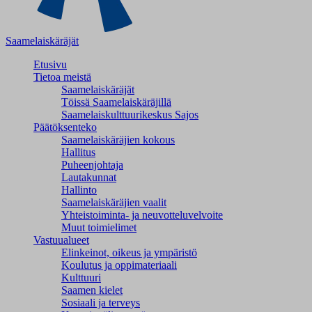
Saamelaiskäräjät
Etusivu
Tietoa meistä
Saamelaiskäräjät
Töissä Saamelaiskäräjillä
Saamelaiskulttuuri­keskus Sajos
Päätöksenteko
Saamelaiskäräjien kokous
Hallitus
Puheenjohtaja
Lautakunnat
Hallinto
Saamelaiskäräjien vaalit
Yhteistoiminta- ja neuvotteluvelvoite
Muut toimielimet
Vastuualueet
Elinkeinot, oikeus ja ympäristö
Koulutus ja oppimateriaali
Kulttuuri
Saamen kielet
Sosiaali ja terveys