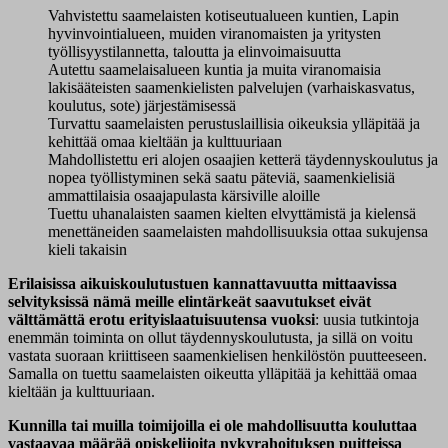
Vahvistettu saamelaisten kotiseutualueen kuntien, Lapin
hyvinvointialueen, muiden viranomaisten ja yritysten
työllisyystilannetta, taloutta ja elinvoimaisuutta
Autettu saamelaisalueen kuntia ja muita viranomaisia
lakisääteisten saamenkielisten palvelujen (varhaiskasvatus,
koulutus, sote) järjestämisessä
Turvattu saamelaisten perustuslaillisia oikeuksia ylläpitää ja
kehittää omaa kieltään ja kulttuuriaan
Mahdollistettu eri alojen osaajien ketterä täydennyskoulutus ja
nopea työllistyminen sekä saatu päteviä, saamenkielisiä
ammattilaisia osaajapulasta kärsiville aloille
Tuettu uhanalaisten saamen kielten elvyttämistä ja kielensä
menettäneiden saamelaisten mahdollisuuksia ottaa sukujensa
kieli takaisin
Erilaisissa aikuiskoulutustuen kannattavuutta mittaavissa
selvityksissä nämä meille elintärkeät saavutukset eivät
välttämättä erotu erityislaatuisuutensa vuoksi
: uusia tutkintoja
enemmän toiminta on ollut täydennyskoulutusta, ja sillä on voitu
vastata suoraan kriittiseen saamenkielisen henkilöstön puutteeseen.
Samalla on tuettu saamelaisten oikeutta ylläpitää ja kehittää omaa
kieltään ja kulttuuriaan.
Kunnilla tai muilla toimijoilla ei ole mahdollisuutta kouluttaa
vastaavaa määrää opiskelijoita nykyrahoituksen puitteissa