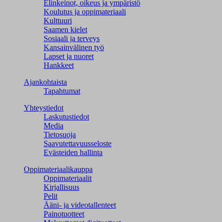
Elinkeinot, oikeus ja ympäristö
Koulutus ja oppimateriaali
Kulttuuri
Saamen kielet
Sosiaali ja terveys
Kansainvälinen työ
Lapset ja nuoret
Hankkeet
Ajankohtaista
Tapahtumat
Yhteystiedot
Laskutustiedot
Media
Tietosuoja
Saavutettavuusseloste
Evästeiden hallinta
Oppimateriaalikauppa
Oppimateriaalit
Kirjallisuus
Pelit
Ääni- ja videotallenteet
Painotuotteet