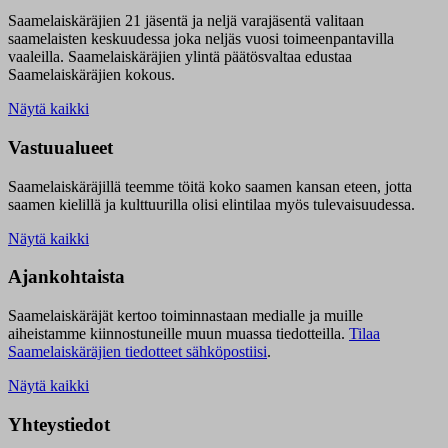
Saamelaiskäräjien 21 jäsentä ja neljä varajäsentä valitaan
saamelaisten keskuudessa joka neljäs vuosi toimeenpantavilla
vaaleilla. Saamelaiskäräjien ylintä päätösvaltaa edustaa
Saamelaiskäräjien kokous.
Näytä kaikki
Vastuualueet
Saamelaiskäräjillä t
eemme töitä koko saamen kansan eteen, jotta
saamen kielillä ja kulttuurilla olisi elintilaa myös tulevaisuudessa.
Näytä kaikki
Ajankohtaista
Saamelaiskäräjät kertoo toiminnastaan medialle ja muille
aiheistamme kiinnostuneille muun muassa tiedotteilla.
Tilaa
Saamelaiskäräjien tiedotteet sähköpostiisi
.
Näytä kaikki
Yhteystiedot